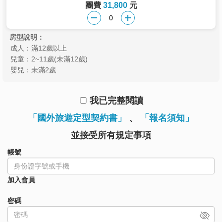
團費
31,800
元
房型說明：
成人：滿12歲以上
兒童：2~11歲(未滿12歲)
嬰兒：未滿2歲
我已完整閱讀
「國外旅遊定型契約書」
、
「報名須知」
並接受所有規定事項
帳號
加入會員
密碼