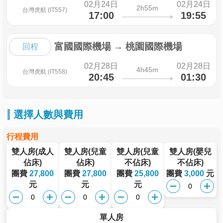
02月24日
02月24日
2h55m
台灣虎航 (IT557)
17:00
19:55
富國國際機場
→
桃園國際機場
回程
02月28日
02月28日
4h45m
台灣虎航 (IT558)
20:45
01:30
選擇人數與費用
行程費用
雙人房(成人
雙人房(兒童
雙人房(兒童
雙人房(嬰兒
佔床)
佔床)
不佔床)
不佔床)
團費
27,800
團費
27,800
團費
25,800
團費
3,000
元
元
元
元
單人房