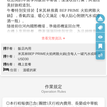
街道兩旁有許多小攤販、咖啡館和小餐 館，遊客可以在
美好旅程道別。
這裡體驗到地道的越南街頭文化和美食。
午餐特別安排於【米其林推薦 BEP PRIME 火焰烤雞火
◎還劍湖（Hoan Kiem Lake）
這是河內最著名的地標之
鍋】，香氣四溢、暖心又滿足（每人貼心附贈汽水或啤
一，湖中有一座小島，上面有一座古老的玉山寺（Ngoc
酒一瓶）。
Son Temple）。湖邊的環境優美，是當地居民和遊客放
隨後前往河內國際機場，準備搭機返回台灣。
鬆和散步的好去處。
在機上享用簡餐，帶著滿滿回憶與笑容，為這趟愜意又
★三十六條古街（36 Streets of Hanoi）
位 於還劍湖旁，
精彩的越南之旅畫下圓滿句點。
在11世紀李王朝的時代，這裡以皇帝的城邑而繁榮發
查看完整資訊
展，師傅們依照職業別而居，由於有36個，因此取名為
早餐：
36街。這地區原本是河和其支流的氾 濫區，整個地區的
飯店內用
河道交錯，在雨季時河水暴漲達8公尺高，隨著時間流
米其林BEP PRIME火焰烤雞火鍋(含每人一罐汽水或啤酒)
午餐：
轉，滄海變桑田，河道被馬路所取代，經過千年的演
USD30
晚餐：
變，這地區現在已有76條街，街名仍 保留原有的行業名
機上套餐
稱，為越南最重要的城巿古蹟！時帶輪轉，歲月變遷，
住宿：
溫暖的家
至今仍是越南最生動最不尋常的地方之一。
作業規定
Operation Rules
◎本行程報價已含( 團體5天行程內費用、長榮或中華航