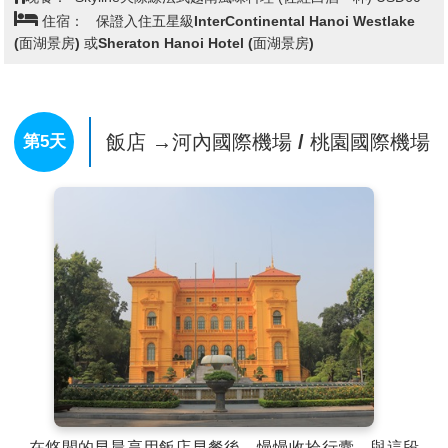
★三祝寺(Tam Chuc Pagoda）
寧平三祝寺：越南最壯麗
住宿：
保證入住五星級InterContinental Hanoi Westlake
的寺廟之一，位於越南寧平省，以其宏偉的建築、寧靜
(面湖景房) 或Sheraton Hanoi Hotel (面湖景房)
的湖泊和壯麗的山景而聞名，被譽為「岸上的下龍
灣」。這座寺廟不僅是當地重要的宗教中心，也是一個
令人嘆為觀止的旅遊景點。
◎河內歌劇院（H� Nội Opera House）
是 越南首都河
飯店 →河內國際機場 / 桃園國際機場
第5天
內的一個重要文化地標，擁有豐富的歷史和獨特的建築
風格。這座歌劇院不僅是音樂、舞蹈和戲劇表演的主要
場地，也象徵著河內的藝術和文化傳統。河 內歌劇院的
建築風格受到法國古典建築的影響，具有壯麗的外觀和
精緻的裝飾。它的設計靈感來自巴黎歌劇院（Palais
Garnier），這表現出法國殖民時期對越南的影響。歌劇
院擁有高聳的柱子、拱形窗戶、雕塑裝飾以及華麗的室
內裝潢。
◎河內古城火車街（Hanoi Train Street）
是 一個極具特
色和吸引力的旅遊景點，位於越南首都河內的老街區，
這條鐵路線建於1902年，是法國殖民時期建設的，連接
了河內與中國南部的城市。隨著時間的 推移，這條鐵路
仍然保持運行，並成為當地居民生活的一部分。火車街
不僅是一個觀光景點，它同時也是當地生活的一部分。
在悠閒的早晨享用飯店早餐後，慢慢收拾行囊，與這段