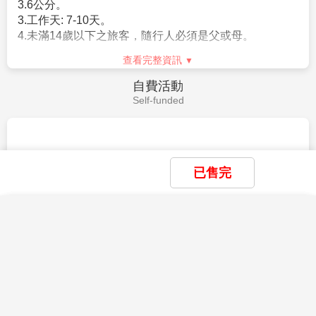
3.6公分。
3.工作天: 7-10天。
4.未滿14歲以下之旅客，隨行人必須是父或母。
查看完整資訊
自費活動
Self-funded
查看完整資訊
已售完
小費說明
Service Charge
×
×
×
我瀏覽過的商品
我儲存的商品
商品比較清單
清除全部
清除全部
清除全部
開始比較
×
主題精選行程
小費是全世界通行的社會習慣之一在國外旅行，除飛機
上外，差不多都有付小費的習慣。旅行業為服務業，無
目前沒有瀏覽紀錄
目前沒有儲存商品
底薪，所以小費一直是導遊和司機的主要收入之一，世
目前沒有比較商品
花季楓紅
界各國皆如此，東南亞也不例外。
賞花
賞櫻
賞楓
1.本產品訂價不含全程領隊、導遊、司機小費。小費說