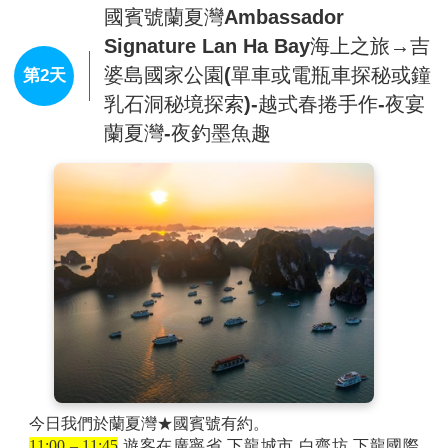
期的建築風格，與越南的傳統建築形成鮮明對比，也是當地
國賓號蘭夏灣Ambassador
重要地標。
Signature Lan Ha Bay海上之旅→吉
★下龍灣全新皇后雙層纜車
亞洲首創「下龍灣雙層纜車」－
婆島國家公園(單車或電瓶車探秘或鐘
第2天
2016年已獲得金氏世界紀錄認證為，全世界最大雙層纜車
乳石洞秘境探索)-越式春捲手作-夜宴
(每個車廂可容納230人，2016年6月25日由越南Sun Group
太陽集團所呈獻，享受360度視線完全不受阻，還能看到下
蘭夏灣-夜釣墨魚趣
龍灣海上石筍跟海灣美景，並可眺望鴻基島景色盡收眼底。
★下龍灣摩天輪
是下龍灣最新引人注目的璀璨地標。超過
60個客艙，每艙可容納6位旅客。高度有215公尺，艙內有
著空調系統讓旅客在200多公尺的高空中緩慢得欣賞下龍灣
的美景及鄰近地區美麗的景緻，繞行一圈大約需要15~18分
鐘。
今日我們於蘭夏灣★國賓號有約。
11:00 – 11:45
遊客在廣寧省,下龍城市,白齋坊,下龍國際