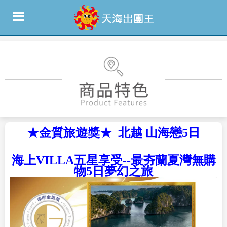
★金質旅遊獎★ 北越 山海戀5日
海上VILLA五星享受--最夯蘭夏灣無購
物5日夢幻之旅