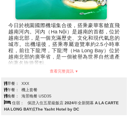
今日於桃園國際機場集合後，搭乘豪華客艙直飛
越南河內。河內（Ha Nội）是越南的首都，位於
越南北部，是一個充滿歷史、文化和現代氣息的
城市。出機場後，搭乘專屬遊覽車約2.5小時車
程，前往下龍灣，下龍灣（Ha Long Bay）位於
越南北部的廣寧省，是一個被譽為世界自然遺產
的著名旅遊景點。
◎巴亭廣場
被譽為是越南現代歷史的誕生地，包含胡志明陵
查看完整資訊
寢及總督府，胡志明主席在此宣讀越南民主共和 國的獨立
宣言，標著越南數千年封建主義、法西斯主義和殖民主義的
早餐：
XXX
終結，因此巴亭廣場被譽為是越南現 代歷史的誕生地。
午餐：
機上套餐
◎胡志明陵寢(外觀)（Ho Chi Minh Mausoleum）
這座宏
晚餐：
海景晚餐 USD35
偉的陵寢紀念越南獨立的領袖胡志明，是越南最重要的紀念
住宿：
保證入住五星級飯店 2024年全新開幕 A LA CARTE
碑之一。
HA LONG BAY或The Yacht Hotel by DC
◎河內總督府（Hanoi Citadel or Hanoi Governor's
Palace）
於19世紀末，當時法國殖民統治越南，總督府被
改建成法國殖民地的行政中心。這些建築呈現了法國殖民時