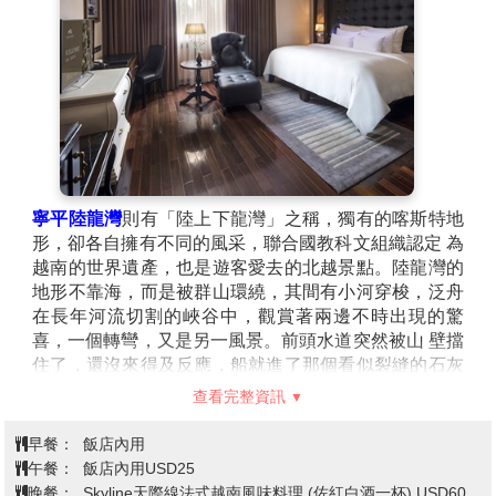
築卻有著中式的風格，沒有金碧輝煌的奢華，只有那古色古
香的樸實，建於十世紀的丁、黎朝時期，有南天第二洞之
稱。站在最高的廟上可遠眺田野與山脈連成一氣的鍾靈毓
秀。
◎碧洞古廟
「碧洞」在越南語中意為「青翠的洞穴」。古廟建於西
元1428年黎朝時期，歷史悠久，是寧平省最古老的佛教
寺廟之一。整座寺廟依天然石洞與山勢而建，被譽為
「山中有洞、洞中有廟、廟外有山水」的奇景。
寧平陸龍灣
則有「陸上下龍灣」之稱，獨有的喀斯特地
�
形，卻各自擁有不同的風采，聯合國教科文組織認定 為
越南的世界遺產，也是遊客愛去的北越景點。陸龍灣的
地形不靠海，而是被群山環繞，其間有小河穿梭，泛舟
在長年河流切割的峽谷中，觀賞著兩邊不時出現的驚
喜，一個轉彎，又是另一風景。前頭水道突然被山 壁擋
住了，還沒來得及反應，船就進了那個看似裂縫的石灰
岩山洞，出洞後，像是來到世外桃源一般，反而 有種
查看完整資訊
「山重水複疑無路，柳暗花明又一村」之感!兩旁的景色
從一望無際到被山林環繞，我們就像是處在「兩 岸猿聲
早餐：
飯店內用
啼不住，輕舟已過萬重山」的古詩意境當中。
午餐：
飯店內用USD25
※ 河內→寧平單趟，不走來回路
晚餐：
Skyline天際線法式越南風味料理 (佐紅白酒一杯) USD60