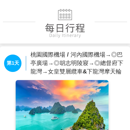
桃園國際機場 / 河內國際機場→◎巴
亭廣場→◎胡志明陵寢→◎總督府下
第1天
龍灣→女皇雙層纜車&下龍灣摩天輪