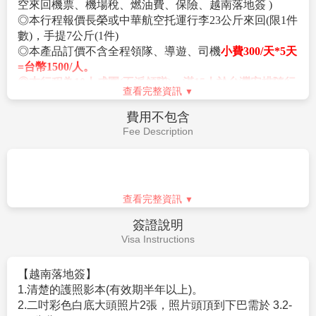
空來回機票、機場稅、燃油費、保險、越南落地簽 )
◎本行程報價長榮或中華航空托運行李23公斤來回(限1件
數)，手提7公斤(1件)
◎本產品訂價不含全程領隊、導遊、司機
小費300/天*5天
=台幣1500/人。
◎本行程為10人成團(不派領隊)，滿15人於台灣安排隨行
查看完整資訊
領隊。
◎本行程房間以兩人一室為主，如有單人報名，請補單
費用不包含
人房差 $_12000/間。
Fee Description
◎小孩佔床同大人價 / 小孩不佔床-2000
◎本行程報價限適用於持有「中華民國護照」之旅客，
非本國籍旅客每人需加收費用，請洽業務人員，本公司
保留是否承接訂單的權力。
查看完整資訊
◎本行程為聯營團體旅遊。
【此團型不接受越南人，持中華民國護照的越南人亦不
簽證說明
接受！】
Visa Instructions
【越南落地簽】
1.清楚的護照影本(有效期半年以上)。
2.二吋彩色白底大頭照片2張，照片頭頂到下巴需於 3.2-