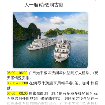
客可以參加烹飪課程或觀看日落,並在鋼琴休憩廳或日光
人一艘)◎碧洞古廟
甲板區享受Happy Hour優惠*和開胃餅乾。
19:00
在遊輪餐廳享用米其林星級主廚打造的豪華的晚
餐。(著裝要求:時尚休閒)
21:00 – 23:00
晚餐之後,遊客可以在鋼琴休憩廳一邊欣賞
現場音樂表演,一邊在酒吧小酌美酒(*),參加
夜間釣小館活動,或在房內裡休息。
備註:根據航行等不可抗力因素,行程可能會在未提前通
知的情況下變更。餐廳/酒吧區域提供Wi-Fi,但由於海灣
的地理條件,網路連接可能會間歇性中斷。感謝您的理
解。
* 為需額外自費項目 : •按摩、SPA療程• 竹筏和獨木舟費
用• 飲料• 小費及其他未列在包含項目中的費用等。
06:00 – 06:30
在日光甲板區或鋼琴休憩廳打太極拳。(視
天候情況安排)
06:30 – 07:00
在鋼琴休憩廳享用輕早餐,茶、咖啡和糕
點。
07:00 – 08:00
探索黑白洞 - 洞頂擁有多種多樣的鐘乳石,
石灰岩洞外觀猶如巨型的青蛙嘴。划經洞穴後會到達一
個被雄偉石牆包圍的寧靜湖泊。在這裡,遊客可以自行划