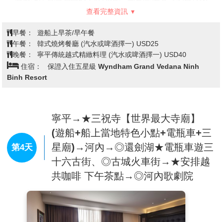
獨木舟(*),或乘坐當地
查看完整資訊
人划的竹筏來探索美景。
08:30 – 09:30
在國賓號蘭夏灣過夜遊輪的回返航程中,遊
早餐：
遊船上早茶/早午餐
客可以在遊輪餐廳中館裡享用豐盛早餐,同時欣賞海灣的
午餐：
韓式燒烤餐廳 (汽水或啤酒擇一) USD25
奇幻美麗景緻。
晚餐：
寧平傳統越式精緻料理 (汽水或啤酒擇一) USD40
09:30 – 09:45
結束行程之前,遊客需在接待櫃台辦理退房
住宿：
保證入住五星級 Wyndham Grand Vedana Ninh
手續並結清船上消費。隨後,可以在鋼琴休憩廳休息,或
Binh Resort
在日光甲板上欣賞蘭夏灣的景緻。
10:15 – 10:30
轉乘快挺回到下龍灣國際碼頭。
備註:根據航行等不可抗力因素,行程可能會在未提前通
知的情況下變更。餐廳/酒吧區域提供Wi-Fi,但由於海灣
寧平→★三祝寺【世界最大寺廟】
的地理條件,網路連接可能會間歇性中斷。感謝您的理
(遊船+船上當地特色小點+電瓶車+三
解。
星廟)→河內→◎還劍湖★電瓶車遊三
第4天
十六古街、◎古城火車街→★安排越
★三谷湖扁舟泛遊(兩人一艘)
�
搭乘小舟一覽陸上下龍的優
美景色，並享受輕搖碧舟的雅趣；石灰岩奇景，兩岸風光寧
共咖啡 下午茶點→◎河內歌劇院
靜，偶見小屋，遺世獨立，水波不興，令人頗有置身世外桃
源之感。
◎碧洞古廟 沿著山洞而建的碧洞古廟，是奉祀佛祖跟觀音
菩薩的廟，距今有一千多年歷史，雖然是在越南，寺廟的建