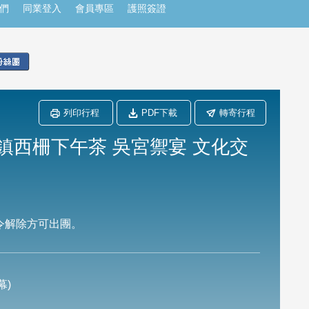
們
同業登入
會員專區
護照簽證
列印行程
PDF下載
轉寄行程
鎮西柵下午茶 吳宮禦宴 文化交
令解除方可出團。
幕)