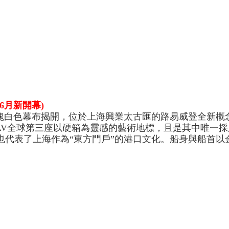
6月新開幕)
塊白色幕布揭開，位於上海興業太古匯的路易威登全新概
V全球第三座以硬箱為靈感的藝術地標，且是其中唯一採用“
代表了上海作為“東方門戶”的港口文化。船身與船首以金屬