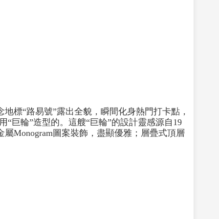
念地標“路易號”露出全貌，瞬間化身熱門打卡點，
巨輪”造型的。這艘“巨輪”的設計靈感源自19
Monogram圖案裝飾，盡顯優雅；層疊式頂層