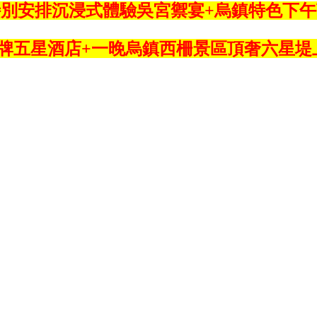
特別安排沉浸式體驗吳宮禦宴+烏鎮特色下午
品牌五星酒店+一晚烏鎮西柵景區頂奢六星堤