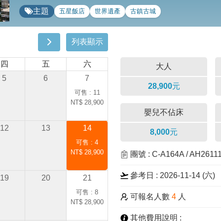
主題
五星飯店
世界遺產
古鎮古城
列表顯示
四
五
六
大人
5
6
7
28,900元
可售 : 11
NT$ 28,900
嬰兒不佔床
12
13
14
8,000元
可售 : 4
NT$ 28,900
團號 : C-A164A / AH261
參考日 : 2026-11-14 (
六
)
19
20
21
可售 : 8
可報名人數
4
人
NT$ 28,900
其他費用說明 :