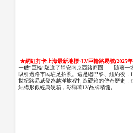
★網紅打卡上海最新地標~LV巨輪路易號(2025年
一艘“巨輪”駛進了靜安南京西路商圈——隨著一
吸引過路市民駐足拍照。這是繼巴黎、紐約後，L
世紀路易威登為越洋旅程打造硬箱的傳奇歷史，也
結構形似經典硬箱，彰顯著LV品牌精髓。