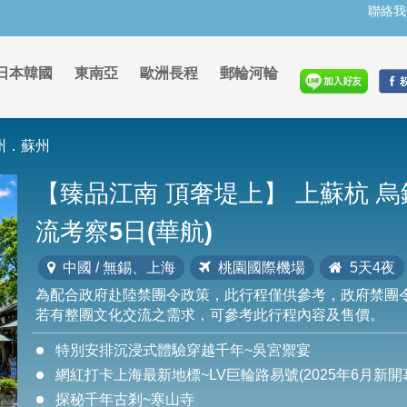
聯絡我
日本韓國
東南亞
歐洲長程
郵輪河輪
州．蘇州
【臻品江南 頂奢堤上】 上蘇杭 烏
流考察5日(華航)
中國 / 無錫、上海
桃園國際機場
5天4夜
為配合政府赴陸禁團令政策，此行程僅供參考，政府禁團
若有整團文化交流之需求，可參考此行程內容及售價。
特別安排沉浸式體驗穿越千年~吳宮禦宴
網紅打卡上海最新地標~LV巨輪路易號(2025年6月新開
探秘千年古剎~寒山寺