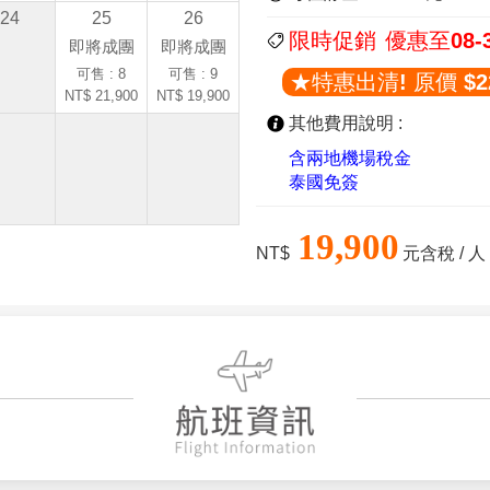
24
25
26
限時促銷
優惠至08-
即將成團
即將成團
可售 : 8
可售 : 9
★特惠出清! 原價 $22
NT$ 21,900
NT$ 19,900
其他費用說明 :
含兩地機場稅金
泰國免簽
19,900
NT$
元含稅 / 人