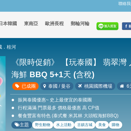
聯絡我
日本韓國
東南亞
歐洲長程
郵輪河輪
城．桂河
《限時促銷》
【玩泰國】 翡翠灣 
海鮮 BBQ 5+1天 (含稅)
已成團
泰國 / 曼谷
桃園國際機場
6
振興泰國優惠~ 史上最便宜的泰國團
行程滿滿 門票最多 價格最優惠 高 CP值
餐食豐富有特色 (泰式餐 米其林 大頭蝦海鮮BBQ)
主題
野生動物
水上活動
古鎮古城
美食
購物