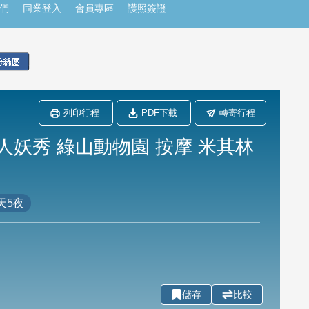
們
同業登入
會員專區
護照簽證
列印行程
PDF下載
轉寄行程
人妖秀 綠山動物園 按摩 米其林
天5夜
儲存
比較