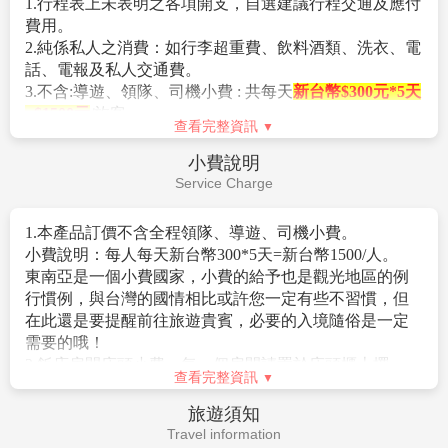
1.行程表上未表明之各項開支，自選建議行程交通及應付
13.其它：東南亞地區集體遺失護照甚多，機票及護照旅
費用。
客請自行妥善保管，最好分開存放
2.純係私人之消費：如行李超重費、飲料酒類、洗衣、電
14.如遇航空公司漲燃油稅金時，未依照規定日期前開
話、電報及私人交通費。
票，則按照航空公司公佈調漲稅金為準
3.不含:導遊、領隊、司機小費 : 共每天
新台幣$300元*5天
15.此為團體包裝行程，若有任何不參加者，皆視同放
=$1500元
/旅客
棄；恕無退費。
查看完整資訊
4.機票一經開立則不接受「加購托運行李及餐食」服務，
孩童因其計價方式不同，亦無退門票差價及其它費用價
旅客如需加購請於櫃檯購買。
差。
小費說明
5個人旅遊平安保險，依規定旅客若有個別需求，得自行
Service Charge
投保旅行平安保險。
1.本產品訂價不含全程領隊、導遊、司機小費。
小費說明：每人每天新台幣300*5天=新台幣1500/人。
東南亞是一個小費國家，小費的給予也是觀光地區的例
行慣例，與台灣的國情相比或許您一定有些不習慣，但
在此還是要提醒前往旅遊貴賓，必要的入境隨俗是一定
需要的哦！
2.飯店房間床頭小費：每一個房間請置於床頭櫃上擺
查看完整資訊
20,000 盾小費（約臺幣30），以感謝酒店人員為您整理
房間。
旅遊須知
3.飯店行李小費：每房20,000 盾（約臺幣30）。
Travel information