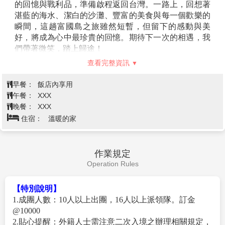
的回憶與戰利品，準備啟程返回台灣。一路上，回想著
氣喘、高血壓、、等心血管疾病，或其他特殊疾病，或
湛藍的海水、潔白的沙灘、豐富的美食與每一個歡樂的
醫生交代勿從事激烈運動，或飲酒宿醉等情況，請勿參
瞬間，這趟富國島之旅雖然短暫，但留下的感動與美
加。水上活動請自視個人身體狀況參加。
好，將成為心中最珍貴的回憶。期待下一次的相遇，我
4.進行水上活動，請務必穿上救生衣並配合救生人員及
們帶著微笑，踏上歸途！
工作人員的指示！
5.參加水上活動，請自備更換衣物、毛巾。
查看完整資訊
6.注意防曬與補充水分。
早餐：
7.跳島行程若遇天候不佳風浪太大等不可亢力狀況，則
飯店內享用
午餐：
改為香島一日遊(纜車來回共兩趟)。
XXX
晚餐：
XXX
【牛奶沙灘】
號稱富國島最美沙灘，「Bai Sao Beach」
住宿：
溫暖的家
坐落在東南角 An Thoi 鎮的海岸線上，距離熱鬧的
Duong Dong 約 25 公里，連綿 7 公里的白色沙灘襯著藍
綠色的清澈海水，漂亮的無法無天，即便我去時已經接
作業規定
近日落，沒什麼光線，還是被這裡奶油色的沙灘驚艷了
Operation Rules
一下。白沙灘最出名的就是猶如牛奶般的沙子，細緻到
握在手裡一下就會化開，是整個富國島上最白、最乾淨
【特別說明】
的沙灘，海水溫暖平靜，非常適合在沙灘漫步或是踏踏
1.成團人數：10人以上出團，16人以上派領隊。訂金
水，聽說以前也有很多海星，可惜已經消失無蹤。
@10000
【Sonasea Night Market】
是一個新開幕的地區型夜
2.貼心提醒：外籍人士需注意二次入境之辦理相關規定，