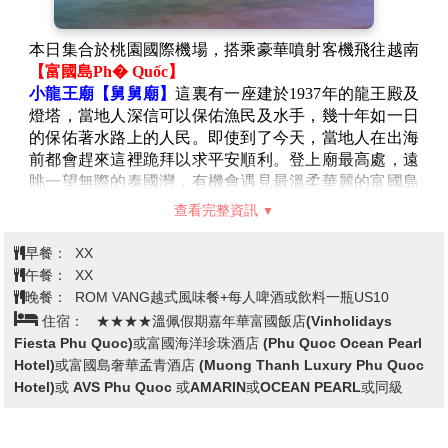
本日集合於桃園國際機場，搭乘豪華噴射客機飛往越南
【富國島Ph� Quốc】
小龍王廟【舅舅廟】
這裏有一座建於1937年的龍王殿及
燈塔，當地人深信可以保佑漁民及水手，幾十年如一日
的保佑著水路上的人民。即使到了今天，當地人在出海
前都會趕來這裡跪拜以求平安順利。登上廟最高處，遠
眺一望無際的泰國灣，有機會遇見最溫柔華麗的富國島
日落，每到傍晚，漫天的紅霞遮蔽了天地，以一種從未
查看完整資訊
見過的壯麗演繹了別樣的日落之美。然後慢慢消退，帶
著眾人的讚歎和驚奇從容消失於夜幕之中。
早餐：
XX
午餐：
XX
晚餐：
ROM VANG越式風味餐+每人啤酒或飲料一瓶US10
住宿：
★★★★溫佩假期嘉年華富國飯店(Vinholidays
Fiesta Phu Quoc)或富國海洋珍珠酒店 (Phu Quoc Ocean Pearl
Hotel)或富國島奢華孟青酒店 (Muong Thanh Luxury Phu Quoc
Hotel)或 AVS Phu Quoc 或AMARIN或OCEAN PEARL或同級