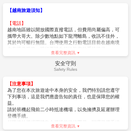
4.其他各服務人員的小費敬請自理。
【越南旅遊須知】
【電話】
越南地區雖以開放國際直撥電話，但費用尚屬偏高，可
攜帶大哥大。除少數地點如下龍灣離島，收訊不佳外，
其於均可暢行無阻。台灣使用之行動電話目前在越南境
內有漫遊服務，視須要請自行洽詢您的系統提供。
查看完整資訊
＊越南撥回台灣：00 886 + 城市區域號碼(不須加0，如台
北02只須撥2) + 電話號碼
安全守則
＊台灣撥至越南：002 84 +城市區域號碼(不須加0) + 電話
Safety Rules
號碼
【電壓】
【注意事項】
越南境內目前使用220V，一般插座為圓形但因各飯店不
為了您在本次旅遊途中本身的安全，我們特別請您遵守
同插座也不一，若有需要請自備萬用插座，因台灣是使
下列事項，這是我們應盡告知的責任，也是保障您的權
用110V，因此由台灣攜帶電器用品，在越南境內使用請
益。
考慮適用性或攜帶變壓器。由於越南此地仍屬較晚開
請於班機起飛前二小時抵達機場，以免擁擠及延遲辦理
發，各種基礎建設均未臻完善電力，電壓常不足，常有
登機手續。
停電困擾，現階段各飯店都備有發電機自行發電但也常
領隊將於機場團體集合櫃檯前接待團員，辦理登機手續
不足。
查看完整資訊
及行李託運後將護照發還給團員。