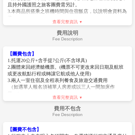
市，店家不像富國夜市那麼多，但是要吃海鮮、吃冰、
且持外國護照之旅客團費需另計。
買水果、買衣服包包…通通 OK~這裡真的超級無敵乾
3.本商品所搭乘之班機時間與住宿飯店，以說明會資料為
淨，而且場地通風又寬敞，
【Sonasea Night Market】
被
準。
馬路區分為兩個區塊～靠西這一區比較多小攤商、衣服
查看完整資訊
4.如逢上列飯店接到大型團體業務而客滿時，本公司將會
包包及珍珠店，過馬路去另一邊就幾乎都是海鮮大排
以同等級飯店取代。
費用說明
檔，夜市中央有個噴泉廣場，除了有七彩噴泉，還有天
5.如逢天候、交通狀況、航班異動、遊樂園休園…等因
Fee Description
空樹造景～相當漂亮。
素，本公司保有行程調動順序之權利。
6.本行程無法延長住宿天數、更改行程及航班。
【團費包含】
7.如逢旺季或客滿，航空公司要求提早開票，繳交尾款時
1.托運20公斤+含手提7公斤(不含球具)
間將依航空公司規定辦理，
2.團體來回經濟艙機票。(機票不可更改來回日期及航班
不便之處請見諒！
或更改航點行程或轉讓它航或他人使用)
8.如因個人因素無法成行，已繳付之團體訂金依”定型化
3.兩人一室住宿及全程表列餐食及旅遊交通費用
旅遊契約書”中之規定辦理。
（如遇單人報名須補單人房差或以三人一間加床作
9. 行程進行中如放棄行程、飯店住宿，恕不退餘團費。
業。）
10.東南亞因路邊攤衛生狀況不明，敬請留意周邊衛生
查看完整資訊
4.新台幣250萬旅遊責任險暨新台幣20萬意外醫療險。
唷！
5.含兩地機場稅及附加燃油費。
費用不包含
11.金錢：現金不可超過美金伍仟元等值外幣（旅行支票
Fee Description
或銀行匯票不限），新台幣不可超過肆萬元。
12.電壓：東南亞的電壓為２２０伏特，如帶電器用品請
【團費不包含】
備變電器。