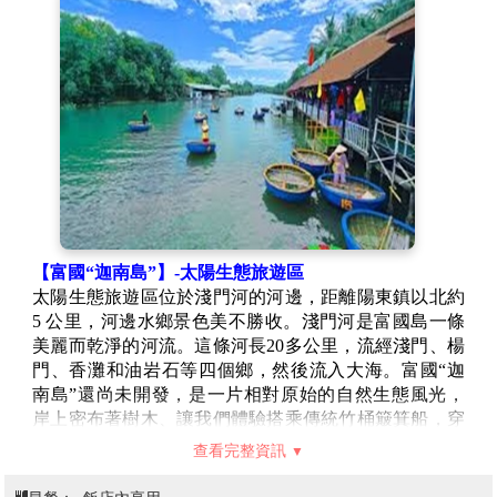
世界。
★巨型海龜水族館(Giant Turtle Aquarium)
—
外型非常的吸睛，是許多遊客來必打卡拍照的地方。水
族館裡面分為
海龜主題展區、大型海洋生物區
、互動體
驗區，及教育與娛樂等，是一個非常知性及可看性的水
族館。
【富國島大世界~愛情湖威尼斯水舞聲光秀】
富國島最具浪漫與震撼視覺效果的景點之一，結合了水
舞、燈光、音樂與夢幻般的表演，帶給遊客一場美輪美
奐的視聽盛宴。這個位於富國島大世界度假村的湖畔，
是探索浪漫、魔幻世界的最佳場所，為你的旅行增添不
【富國“迦南島”】-太陽生態旅遊區
少神秘與魅力。
太陽生態旅遊區位於淺門河的河邊，距離陽東鎮以北約
(如因天氣或其他因素，演出時間可能會有所變動或取
5 公里，河邊水鄉景色美不勝收。淺門河是富國島一條
消，具體安排請以現場公告為準，敬請諒解。)
美麗而乾淨的河流。這條河長20多公里，流經淺門、楊
建議自費項目:
門、香灘和油岩石等四個鄉，然後流入大海。富國“迦
●
越南精粹～大型史詩實景劇場
(20:15 – 21:00/自費參觀~
南島”還尚未開發，是一片相對原始的自然生態風光，
不含門票-約355000VND)
岸上密布著樹木、讓我們體驗搭乘傳統竹桶簸箕船，穿
藝術家們在40分鐘的精彩片段中，應用了全球最先進的
越原始自然生態風光及體驗樂釣螃蟹。
查看完整資訊
3D投影技術，將越南4000多年的風俗習慣和傳統文化生
【胡椒園】
富國島上除了魚露以外，胡椒也是主要的農
活和朝代演變的痕跡完整地傳達給了觀眾，令人有種
作物之一，也是越南出口胡椒的主要產地，供應全球大