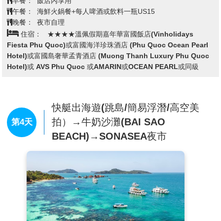
早餐：
飯店內享用
『穿越時空』的錯覺，貼近越南古人的生活，以最自
量的胡椒需求，只要踏進胡椒園，就能親身體驗到胡椒
午餐：
海鮮火鍋餐+每人啤酒或飲料一瓶US15
然、最親切的方式感受越南文化的精髓。
辛辣的香氣，收割期為每年2到7月，每年產量約400
晚餐：
夜市自理
(自費價格若有變動，請依現場價格為準)
噸。胡椒園內高約2公尺胡椒樹整齊排列，加上成串結
住宿：
★★★★溫佩假期嘉年華富國飯店(Vinholidays
●
威尼斯的顏色 Colors of Venice
(22:00-22:30 湖上歌劇表
果綠色胡椒，會讓人誤以為到了萄葡園。胡椒樹種植3
Fiesta Phu Quoc)或富國海洋珍珠酒店 (Phu Quoc Ocean Pearl
演~自由參觀)
年後才結果，之後可連續採收10年。摘下成熟綠色果實
Hotel)或富國島奢華孟青酒店 (Muong Thanh Luxury Phu Quoc
一場婀娜多姿的水上之舞，一場五光十色的燈光交融。
曝曬10天後，就成了黑色胡椒粒，另有紅色胡椒果，摘
Hotel)或 AVS Phu Quoc 或AMARIN或OCEAN PEARL或同級
通過 3D 映射技術、LED 燈光、水上音樂、華麗誘人的
下後須先泡水10天，曬乾後去皮就是白胡椒，數量較
舞蹈以及精心投入的服裝和背景，和諧的組合企圖喚醒
少，價格較高。胡椒園四周會看到各種果樹，因為富國
觀眾所有感官。表演舞台彷彿漂浮於愛情湖上，千姿百
島的胡椒園很少用農藥，當地人利用果樹香氣吸引昆
態地重現了天才畫家與貴婦的浪漫愛情故事。
蟲，避免胡椒樹遭蟲害。
快艇出海遊(跳島/簡易浮潛/高空美
【非購物站行程】
(貼心提醒：由於免費觀賞，觀賞人數眾多，請提早30分
【護國寺】
越南主要宗教信仰為佛教。護國寺位於富國
拍）→牛奶沙灘(BAI SAO
第4天
鐘前往愛情湖廣場中心，有利觀賞位子)
島的東南方，這個位置被認為是非常顯著且獨特，依山
BEACH)→SONASEA夜市
傍水，風水極佳，每一位到富國島的旅客都會到此來誠
心禮佛，欣賞護國寺居高臨下的海岸美景。
【Sunset Sanato 日落沙灘「異形沙灘」】
就是開始享受
大自然的珍貴禮物的旅程。 Sunset Sanato Phu Quoc 面朝
大海，被譽為珍珠島上觀賞日落最美的地方。 Sunset
Sanato的建築分為兩個相對的區域：一側是由建築師
Nikita Marshunok巧妙對稱設計的具有自由奔放精神的
Beach Club娛樂空間，另一側是帶有竹子建築的傳統氣