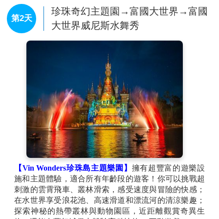
珍珠奇幻主題園→富國大世界→富國
第2天
大世界威尼斯水舞秀
【Vin Wonders珍珠島主題樂園】
擁有超豐富的遊樂設
施和主題體驗，適合所有年齡段的遊客！你可以挑戰超
刺激的雲霄飛車、叢林滑索，感受速度與冒險的快感；
在水世界享受浪花池、高速滑道和漂流河的清涼樂趣；
探索神秘的熱帶叢林與動物園區，近距離觀賞奇異生