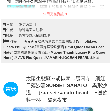
物；還能在夢幻城堡中體驗高科技的4D互動遊戲。
中世紀歐風城堡
—是該主題樂園的標誌性建築之一，完
美再現了歐洲中世紀城堡的壯麗與浪漫。這座城堡融合
查看完整資訊
了哥德式與羅曼式建築風格，以高聳的塔樓、尖頂以及
細膩的雕刻，營造出濃厚的中世紀氛圍，讓人彷彿穿越
早餐：
飯店內享用
時空，置身於歐洲童話世界。
午餐：
珍珠樂園自助餐
水上樂園 (Water World)
—
晚餐：
為方便遊玩敬請自理
刺激滑道
：如螺旋滑道、巨型漏斗滑道和垂直滑道等，
住宿：
★★★★溫佩假期嘉年華富國飯店(Vinholidays
讓喜歡挑戰的人體驗腎上腺素飆升的快感。
Fiesta Phu Quoc)或富國海洋珍珠酒店 (Phu Quoc Ocean Pearl
兒童水域
：設有安全的淺水池和趣味水上設施，專為小
Hotel)或富國島奢華孟青酒店 (Muong Thanh Luxury Phu Quoc
朋友設計。
Hotel)或 AVS Phu Quoc 或AMARIN或OCEAN PEARL或同級
飄飄河
：漂浮在慢速流動的水道上，放鬆心情，享受悠
閒時光。
人工海浪池
：模擬真實的海浪，適合全家一起戲水。
陸地主題區(Adventure World)
太陽生態區～胡椒園→護國寺→網紅
—
冒險之地
：探索古代文明的遺跡，如埃及金字塔和希臘
日落沙灘SUNSET SANATO「異形沙
神話場景。
第3天
灘」（sunset sanato beach）+送飲
刺激雲霄飛車
：適合尋求速度與激情的遊客。
料一杯 →陽東夜市
童話村莊
：以經典童話為主題的場景和遊樂設施，吸引
孩子和家庭。
4D與VR體驗
：透過先進科技，進入沉浸式的虛擬冒險