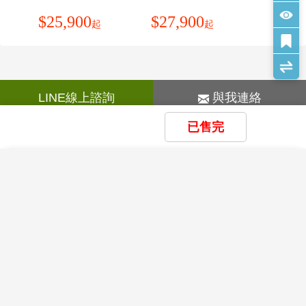
搭車時請勿任意更換座位，頭、手請勿伸出窗外，上下
避免發生意外，您就會有一個愉快歡樂安全的假期。
$
25,900
$
27,900
車時請注意來車以免發生危險。
起
起
【氣溫與穿著】
搭乘纜車時請依序上下，聽從工作人員指揮。
服裝：由上表可知，北越氣溫與台灣四季相似，服裝可
團體需一起活動，途中若要離隊需徵得領隊同意以免發
參考台灣。至於南越四季屬夏季氣候，建議帶件薄外套
生意外。
即可。
夜間或自由活動時間若需自行外出，請告知領隊或團
【語文】
友，並應特別注意安全。
LINE線上諮詢
與我連絡
語文：越語為國定語言，部份諳法語，英語不普遍，堤
行走雪地及陡峭之路請謹慎小心。
岸華人區則多操粵。
切記在公共場合財不露白，購物時也勿當眾取出整疊鈔
已售完
天海旅行社股份有限公司
【風俗民情】
票。
02-25169788
客服專線 TEL：
越南位於中南半島東方，國土面積有330363平方公里，
遵守領隊所宣佈的觀光區、餐廳、飯店、遊樂設施等各
差不多是台灣的9倍大，人口7,200萬，海岸線長達3,260
×
×
×
種場所的注意事項。
我瀏覽過的商品
我儲存的商品
商品比較清單
清除全部
清除全部
清除全部
開始比較
交觀綜2002 品保北0122
公里。越南北部與中國大陸相連，西臨寮國、高棉等
藥物：胃腸藥、感冒藥、暈車藥、私人習慣性藥物。
×
主題精選行程
台北市中山區龍江路96號6樓
地，國土呈狹長的S形。歷史上，越南地區曾經接受過中
錢幣：台灣出境
統編:04322708
國、法國、以及日本人長達千年之久的統轄，這些外族
(A)台幣:現金不超過60,000元。
目前沒有瀏覽紀錄
目前沒有儲存商品
的長期治理與壓制帶給越南文化深刻的影響， 然而值得
目前沒有比較商品
(B)外幣總值:不超過美金10,000 元(旅行支票,匯票不計)。
花季楓紅
慶幸的是，越南人在這些異族權力以及文化的入侵過程
政府規定自87.10.01起，不得自海外攜帶新鮮水果入境，
中，並沒有完全喪失其固有的文化遺產，所以越南一向
賞花
賞櫻
賞楓
若違反規定除水果被沒收外將處3萬至5萬元罰款。
以其獨特的文化遺產與頑強的生存本能引以為傲。十九
旅客攜帶動植物及其產品入境檢疫須知
世紀末，越南淪為法國殖民地，第二次世界大戰結束
雪季極地
後，才收復獨立主權。但近50年來，越南一向給人烽火
哪些東西不能帶？為了您通關順利，請勿攜帶動植物及