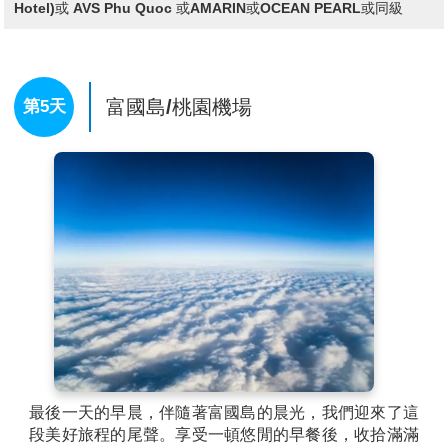
裡的海水清澈透明，非常適合進行浮潛或簡單的海水
Hotel)或 AVS Phu Quoc 或AMARIN或OCEAN PEARL或同級
浴。梅姑島的自然環境十分寧靜，讓遊客可以享受安靜
的海島時光。
(跳島活動敬請依當日狀況安排為主，如特定島嶼無法前
往，再另外說明告知)
富國島/桃園機場
第5天
★高空美拍
是一項結合快艇跳島和高空攝影的獨特體驗，讓你在探
索富國島周邊迷人小島的同時，捕捉壯麗的空中景色。
這不僅是一場海上冒險之旅，更是一場視覺盛宴，讓你
能夠從空中俯瞰碧海藍天、白沙灘及熱帶植被，並將這
些美麗的瞬間永遠保存下來。
溫馨提示：本日請攜帶泳裝並著可防水拖鞋或洞洞鞋，
並請做好防曬。
水上活動說明：
1.包含浮潛，船家會提供簡易蛙鏡及呼吸管，如需有度
數蛙鏡及蛙鞋旅客需自行攜帶，目前無提供租借服務。
2.水上活動：香蕉船、水上摩托車、拖曳傘、獨木舟、
瘋狂沙發、海底漫步、、、等，為現場付費自選項目，
未包含。請依個人所需，自行報名參加。使用置物櫃、
最後一天的早晨，伴隨著富國島的晨光，我們迎來了這
沖洗間、部分廁所需要付費，請注意！
段美好旅程的尾聲。享受一頓悠閒的早餐後，收拾滿滿
3.水上活動有一定的刺激性與危險性，如果有心臟病、