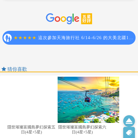
【時差】
進入海關後，如購買免稅物品，請保握時間,按登機證上
越南全國同屬一個時區，格林威治標準時間＋７ 小時
說明前往登機門登機。
（比台灣慢一小時）。
搭乘飛機時，請隨時扣緊安全帶，以免亂流影響安全。
【貨幣匯率】
貴重物品請託放至飯店保險箱，如需隨身攜帶切勿離
越幣單位：盾DONG。
手，小心扒手在身旁。
匯率：目前大約一美元兌16,000-16500盾(匯率為浮動，請
住宿飯店時請隨時將房門扣上安全鎖，以策安全；使用
依當時為準)（一元台幣約合400盾），注意不可任意在街
浴室時請特別注意安全，保持地板乾燥以免因滑倒發生
頭換錢幣，以免製造困擾。信用卡在當地部份地區可使
危險；勿在燈上晾衣物、勿在床上吸煙，聽到警報器響
用，但旅行支票使用極為不便，請準備美金現金或台幣
請由緊急出口迅速離開。
現金。
游泳池未開放時請勿擅自入池游泳，並切記勿單獨入
猜你喜歡
【治安】
池。
由於越南屬於未完全開發國家，較為落後治安較差，團
搭乘船隻請務必穿著救生衣，前往海邊戲水請務必穿著
體行程中或晚上自由活動，勿單獨活動或外出行動，以
救生衣，並勿超越安全警戒線。
免發生不必要意外。
自費活動如具有刺激性，請衡量自己身體狀況請勿勉強
個人因避免【財不露白】及隨身攜帶物品、手提背包、
參加。
腰包、照相機、貴重物品等，請隨時注意照顧好，避免
孕婦及個人患有心臟病、高血壓或其他等慢性疾病旅客
招來當地專業扒手或遭搶奪...等意外發生。
請勿參加，如：水上活動、溫泉..等易增加身體負擔具有
儘量勿施惠給乞討者，以免招致不必要的困擾。
刺激性的活動。
在旅途中請避免一夜風流(買春)或異國情人等豔遇，提防
自費活動如具有刺激性，身體狀況不佳者請勿參加。(**
隱世璀璨富國島夢幻探索五
隱世璀璨富國島夢幻探索六
有心的騙徒詐騙，最後人財兩失。
日(4星+5星)
日(4星+5星)
請看備註說明**)
無論旅遊其間，大家請提高警覺，凡事小心注意，就能