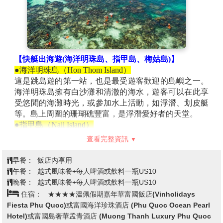
息的Resort & Villas和木頭。
【陽東夜市】
富國島最大夜市又稱
「富國夜市」
，這裡
有最好吃的越南三明治、椰子冰、新鮮胡椒粒好逛好吃
又好買，是來到富國島夜間行程必去景點，如果想要吃
海鮮這裡也超多可以選，龍蝦、海膽、貝類…各式生猛
【快艇出海遊(海洋明珠島、指甲島、梅姑島)】
海鮮應有盡有，也有各式水果、土產、飾品可以買。
(
贈
●海洋明珠島（Hon Thom Island）
送椰子炒冰一份)
這是跳島遊的第一站，也是最受遊客歡迎的島嶼之一。
海洋明珠島擁有白沙灘和清澈的海水，遊客可以在此享
受悠閒的海灘時光，或參加水上活動，如浮潛、划皮艇
等。島上周圍的珊瑚礁豐富，是浮潛愛好者的天堂。
●指甲島（Nail Island）
指甲島是一個相對較小而隱秘的島嶼，以其獨特的形狀
查看完整資訊
而得名，海岸線呈現出指甲般的形狀。這裡擁有壯麗的
岩石景觀和清澈的海水，是進行浮潛、游泳和拍照的理
早餐：
飯店內享用
想場所。指甲島的水域內生活著各種海洋生物，是水下
午餐：
越式風味餐+每人啤酒或飲料一瓶US10
探索的好地方。
晚餐：
越式風味餐+每人啤酒或飲料一瓶US10
●梅姑島（May Rut Island）
住宿：
★★★★溫佩假期嘉年華富國飯店(Vinholidays
梅姑島是跳島遊中的最後一站，也是富國島周圍的美麗
Fiesta Phu Quoc)或富國海洋珍珠酒店 (Phu Quoc Ocean Pearl
小島之一。島上擁有原始的熱帶植被和迷人的沙灘，這
Hotel)或富國島奢華孟青酒店 (Muong Thanh Luxury Phu Quoc