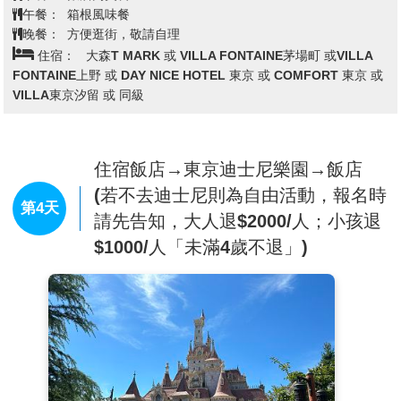
九頭龍神社的神水，800年樹齡的杉樹林立的參道中央
午餐：
箱根風味餐
的「矢立之杉」，御社殿右邊的「安産杉」，御社殿後
晚餐：
方便逛街，敬請自理
面的「石楠花園」，寶物殿裏的重要文化遺產「萬捲上
住宿：
大森T MARK 或 VILLA FONTAINE茅場町 或VILLA
人坐像」、「箱根權現緣起畫卷」等文化寶物以及神社
FONTAINE上野 或 DAY NICE HOTEL 東京 或 COMFORT 東京 或
周圍十多座小規模神社等皆是遊玩這歷史古剎的主要觀
VILLA東京汐留 或 同級
光景點。【蘆之湖】面積6.9平方公里，湖深40公尺，
環湖長度為17.5公里，標高723.5公尺，是於四千多年
前因火山活動而形成的火山湖，春天湖畔有櫻花盛開，
秋天滿山遍野楓紅片片，可由南岸的杉木街道眺望富士
住宿飯店→東京迪士尼樂園→飯店
山，湖光山色有如風景畫，搭乘仿十七世紀歐洲戰艦造
(若不去迪士尼則為自由活動，報名時
型的海盜船從箱根町到元箱根約10分鐘。馳航於風光明
第4天
請先告知，大人退$2000/人；小孩退
媚的蘆之湖湖上，湖光山色盡收眼簾。在甲板上可以看
$1000/人「未滿4歲不退」)
到蘆之湖邊風光旖旎、人跡未至的森林和點綴於岸邊的
沿湖箱根神社入口處巨大的紅色牌坊(鳥居)。蘆之湖四
周群山環抱，山上林木蓊翠，湖畔綠草如茵，湖水碧澄
清澈，湖面輕煙瀰濛，這座名湖以反映富士山及箱根神
社之倒影而聞名，配以湖畔的樹木園，相得益彰。
【免稅店】
您可盡情在此採購優質免稅商品。
【DiverCity Tokyo Plaza】
各種對時裝潮流敏感的品牌
以外，在購物之餘還能夠體驗各種大規模的娛樂設施、