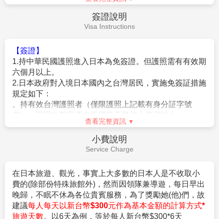
5.純係私人之消費：如行李超重費、飲料酒類、洗衣、電
4.團體房型都是兩張小床很少有一張大床房(和式房除
話、電報及私人交通費。
外)，
簽證說明
6.個人新辦護照費用。
大床房可做需求，但不保證會有，會以當天入住情形為
Visa Instructions
7.不含機上餐食。
主。
5.團體房型很少有正3人房(三張床)，如需求加床可能會
【簽證】
是~
1.持中華民國護照進入日本為免簽證。但護照需有有效期
(A)一大床+一行軍床 或 (B)二小床+一行軍床 或 (C)一大
六個月以上。
床+一小床，
2.日本政府對入境日本國內之台灣居民，實施免簽証措施
以上可做需求但不保證會有，會以當天入住情形為主，
規定如下：
若無需求到三人房請分出一人與他人同住
，敬請見諒！
。持有效台灣護照者（僅限護照上記載有身分証字號
6.單人報名者：本行程使用飯店房型為兩人一室，無自然
者），護照效期是否在返國當天算起六個月以上。
查看完整資訊
單間。
。赴日目的以觀光、商務、探親等短期停留目的赴日時
倘報名本行程的旅客人數無法同住雙人房(例如:單人、三
（以工作之目的赴日時，則不符免簽証）。
小費說明
人、報名以此類推)，則須按房型補足價差，實際價差以
。停留期間不得超過90日。
Service Charge
當團說明為主。
。出發地、入境地點無特別限定。
7.貼心提醒：外籍人士需注意二次入境之辦理相關規定，
3.申請入境日本時須自行舉證符合以下條件：
在日本旅遊、觀光，事實上大多數的日本人是不收取小
且持外國護照之旅客團費需另計。
。需持有有效護照。（且在有效期內返回本國或僑居地
費的(除部份特殊旅館外)，然而因領隊兼導遊，每日早出
8.本商品所搭乘之班機時間與住宿飯店，以說明會資料為
者）。
晚歸，不眠不休為各位貴賓服務，為了獎勵她(他)們，故
準。
。 申請人所提出的入境目的與從事的活動需一致，且須
建議
每人每天以新台幣$300元作為基本金額的計算方式*
9.如逢上列飯店接到大型團體業務而客滿時，本公司將會
符合日本國的出入國管理及民認定法（以下稱‘入管法’）
旅遊天數
。以6天為例，等於每人新台幣$300*6天