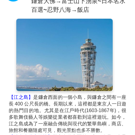
鎌倉大佛→富士山下湧泉~日本名水
百選~忍野八海→飯店
【江之島】
是鐮倉西面的一個小島，與鐮倉之間有一座
長 400 公尺長的橋。長期以來，這裡都是東京人一日遊
的熱門目的地。尤其是在江戶時代(1603-1867年)，很
多歌舞伎藝人等娛樂從業者都喜歡到這裡遊玩。如今，
江之島成為了一座融合傳統與現代的繁華島嶼，商店、
旅館和餐廳隨處可見，觀光景點也多不勝數。