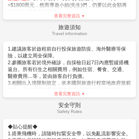
以同等級飯店取代。
所規定的短期停留之停留資格及停留期間。（特別是 經
=$1800而元，然而導遊小姐(先生)們，仍要以此金額再
10.如逢天候、交通狀況、航班異動、遊樂園休園…等因
常出入日本國者，以訪問親友為目的等進入日本，須詳
分部份給予辛苦的司機。
素，本公司保有行程調動順序之權利。
盡的說明在日本停留期間的活動相關內容及與親戚、友
查看完整資訊
11.本行程無法延長住宿天數、更改行程及航班。
人之間的關係）。
旅遊須知
12.如逢旺季或客滿，航空公司要求提早開立機票，繳交
。申請人不曾違反入管法第五條第一項各號之相關法令
Travel information
尾款時間將依航空公司規定辦理，敬請見諒！
而被判刑者。（因逾期居留日本被強制遣返而尚未經一
13.如因個人因素無法成行，已繳付之團體訂金依定型化
定期間者、違反相關法令被處一年以上的有期徒刑、或
旅遊契約書中之規定辦理。
1.建議旅客於啟程前自行投保旅遊防疫、海外醫療等保
是曾入監服刑等者，有以上拒絕入境相關事由而被日本
14.行程進行中如放棄行程、飯店住宿，恕不退餘團費。
險，以建立周全保障。
強制驅離過者）。
15.逢旺季或客滿，航空公司要求提早開立機票，繳交尾
2.參團旅客若於境外確診，自採檢日起7日內應暫緩搭機
。但是，符合上述條件者也並不表示一定可入境日本，
款時間將依航空公司規定辦理，不便之處敬請見諒！
返台。所有衍生之相關費用，例如住宿、餐食、交通、
敬請留意！
16.本行程為團體旅遊行程，為顧及旅客於出遊期間之人
醫療費用…等，皆由旅客自行負擔。
相關規定請參考日本交流協會網站各項說明。或電洽02-
身及其他安全問題，於旅遊行程期間恕無法接受脫隊之
3.相關出入境限制規定，依本國與旅遊行程當地政府規範
2713-8000。
要求；若因此而無法滿足您的旅遊需求，建議您另行選
為主，本公司將依最新規定滾動式調整出入境說明事
查看完整資訊
購團體自由行或航空公司套裝自由行，不便之處敬請
項。
諒。
4.提醒您，須遵守旅遊目的國之防疫規範與返臺後之本國
【其他】
安全守則
17.為考量旅客自身之旅遊安全並顧及同團其它團員之旅
檢役措施。
1.役男出境注意須知
Safety Rules
遊權益，年滿70以上及行動不便者之貴賓，須有家人或
5.日本入境提醒，2022年10月11日凌晨零時起（日本時
。役男定義：役男係指年齡屆19歲之年1月1日起，至36
友人同行始得接受報名，不便之處敬請諒。
間）開始適用以下措施：
歲之年12月31日止，「尚未履行兵役」之具我國國籍在
◆貼心提醒◆
a.恢復免簽證措施，台灣護照入境無須辦理簽證。
台灣地區曾設有戶籍男子。
1.搭乘飛機時，請隨時扣緊安全帶，以免亂流影響安全。
b.入境日本需打施打三劑疫苗(須為日本政府認可之疫苗
。年齡計算：當年－出生年（例：民國106年－87年次＝