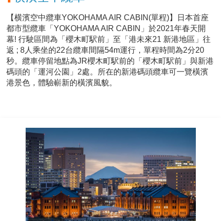
【横濱空中纜車YOKOHAMA AIR CABIN(單程)】日本首座
都市型纜車「YOKOHAMA AIR CABIN」於2021年春天開
幕! 行駛區間為「櫻木町駅前」至「港未來21 新港地區」往
返 ; 8人乘坐的22台纜車間隔54m運行，單程時間為2分20
秒。纜車停留地點為JR櫻木町駅前的「櫻木町駅前」與新港
碼頭的「運河公園」2處。所在的新港碼頭纜車可一覽橫濱
港景色，體驗嶄新的橫濱風貌。