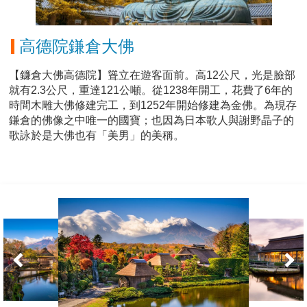
高德院鎌倉大佛
【鐮倉大佛高德院】聳立在遊客面前。高12公尺，光是臉部
就有2.3公尺，重達121公噸。從1238年開工，花費了6年的
時間木雕大佛修建完工，到1252年開始修建為金佛。為現存
鎌倉的佛像之中唯一的國寶；也因為日本歌人與謝野晶子的
歌詠於是大佛也有「美男」的美稱。