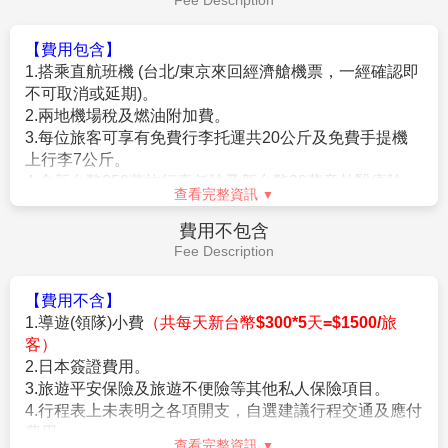
Fee Description
諒。
6.如遇觀光地區休假及住宿飯店地點調整，本公司保有變
【費用包含】
更觀光行程之權利。如有離隊放棄參觀行程，恕不退
1.搭乘直航班機 (台北/東京來回經濟艙機票，一經確認即
費。
不可取消或延期)。
7.若有卡單人報名請補單房費用(請洽業務人員)。
2.兩地機場稅及燃油附加費。
8.本公司保留有調整行程先後順序的權利。
3.每位旅客可享有免費行李托運共20公斤及免費手提機
9.行程內設定餐食如遇季節或預約狀況不同，會有更改，
上行李7公斤。
敬請見諒。
4.含新台幣250萬旅行責任險及新台幣20萬意外醫療險。
10.參加本行程之客人本公司有投保旅行業契約責任險
查看完整資訊
250萬，意外醫療險20萬
費用不包含
(旅客未滿15歲或70歲以上，依法限制最高新台幣250萬
Fee Description
旅行業責任險)。
【費用不含】
【特別說明】
1.導遊(領隊)小費
（共每天新台幣$300*5天=$1500/旅
1.廉價航空作業規定開票後即無法更改，亦無退票價值，
客）
請特別注意並見諒。
2.日本簽證費用。
2.滿六歲一律佔床，小孩佔床為大人團費，不佔床費用減
3.旅遊平安保險及旅遊不便險等其他私人保險項目。
$3000。
4.行程表上未表明之各項開支，自選建議行程交通及應付
3.本優惠行程報價僅適用持中華民國護照者，不適用外籍
費用。
人士須加價$3000。
查看完整資訊