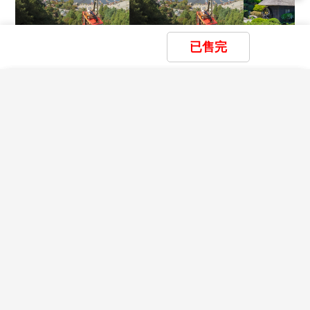
★由於各國政府或移民局會依疫情情勢隨時快速變更
14.時差:日本比台灣快一小時。
入、出境政令規定，本資訊僅供參考。在此，我們仍強
15.日本飯店內皆有牙膏牙刷及拖鞋,房內亦有日式和服可
烈建議旅客於搭機前，務必預先查明各國官方入/出境規
換穿。
已售完
定，並依各國政府最新發布之相關規定及法令公告為
16.日本境內自來水冷水可生飲,熱水須用熱水壺煮沸才飲
酷航【東京富士山纜車御殿
酷航東京~富士山纜車御殿
酷航【東京橫濱
主。
場OUTLET輕旅遊5日】
場OUTLET輕旅遊5日自由
大佛江之島5日
用。
前往迪士尼樂園．富士山纜
宮國寶鎌倉大佛
×
×
×
17.日本的行李須請客人自行提領至房間。
我瀏覽過的商品
我儲存的商品
商品比較清單
清除全部
清除全部
車．御殿場OUTLET
之島電
清除全部
開始比較
$
25,900
$
26,900
$
29,9
18.切勿在公共場合露財，購物時也勿當眾清數鈔票。
×
起
起
主題精選行程
【保險】
19.遵守領隊所宣布的觀光區、餐廳、飯店、遊樂設施等
1.本行程包含旅行業責任保險【意外死殘保額新臺幣250
各種場所的注意事項。
萬、意外醫療保額新臺幣20萬 (實支實付)】及旅行社履
目前沒有瀏覽紀錄
目前沒有儲存商品
目前沒有比較商品
20.於日本一般商店購物須另加 10% 的消費稅，於百貨公
花季楓紅
約保證保險。
司購物累計達日幣5000以上出示護照登記填表可減免
*旅客未滿15歲或70歲以上，依保險公司規定最高【意外
賞花
賞櫻
賞楓
10% 的消費稅，但非每一百貨適用，且手續較繁瑣。
LINE線上諮詢
與我連絡
死殘保額新臺幣250萬元、意外醫療保額新臺幣20萬 (實
21.泡溫泉有一定的限制與規則，先了解其中限制，才能
支實付)】。
雪季極地
泡得健康美麗，又不失禮於日本人。泡溫泉須知如下：
天海旅行社股份有限公司
2.依「旅遊定型化契約」中規定，本公司有告知旅客自行
●空腹、飲酒後或剛用餐完畢時不要入浴。
02-25169788
滑雪
玩雪
藏王樹冰
立山黑部
破冰船
極光
客服專線 TEL：
投保旅行平安保險之義務。因此，為了確保您的權益及
●泡湯要全裸入浴，穿著泳裝或圍著毛巾都是不對的方
避免出國旅遊可能產生的風險，特別提醒及建議您，可
式，會破壞溫泉水質。
交觀綜2002 品保北0122
親子樂園
視需要購買旅遊平安保險及旅遊不便險。
●泡湯前須先清洗身體，溫泉畔都設有衛浴設施；溫泉的
台北市中山區龍江路96號6樓
鹼性相當強，部份旅客因體質可能會造成皮膚不適。
親子
樂園
統編:04322708
【電話】
●孕婦、心臟病、皮膚病或皮膚上有傷口者不要泡湯，激