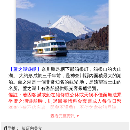
【蘆之湖遊船】
奈川縣足柄下郡箱根町，箱根山的火山
湖。 大約形成於三千年前，是神奈川縣內面積最大的湖
泊。蘆之湖是一個非常知名的觀光 地，是遠望富士山的
名所。蘆之湖上有游船提供觀光客乘船游覽。
備註：若因客滿或船在維修或公休或天候不佳而無法乘
坐蘆之湖遊船時，則退回團體料金套票成人每位日幣
300(小孩不佔床者、嬰兒不退費)，不便之處敬請見諒。
【箱根神社．湖上鳥居(遠眺)】
面湖環山，爬上濃濃的
查看完整資訊
森林綠蔭之下的山石道，就可抵達猶如坐落於深山裏的
神聖古剎。蘆之湖上的大鳥居，茂密樹林的山林古道，
早餐：
飯店內美食