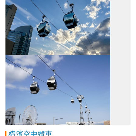
横濱空中纜車