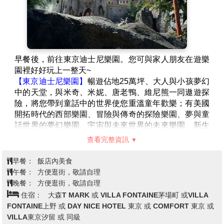
東京名店聚集的美食廣場，是富有多樣性的台場新地
標。
早餐後，前往東京迪士尼樂園。您可與家人朋友在遊樂
園裡好好玩上一整天~
【東京迪士尼樂園】
暢遊佔地25萬坪、大人與小孩夢幻
中的天堂，與米奇、米妮、唐老鴨、維尼熊一同遨遊探
險，將您帶到童話中的世界使您重溫童年歡樂；有美國
開拓時代的西部樂園、冒險與傳奇的探險樂園、夢與童
話世界的夢幻樂園、宇宙與未來世界的未來樂園、新生
物及彷彿童話故事的卡通城、纜車繞全境的迷你火車到
查看完整資訊
驚險恐怖的鬼屋、加勒比海海盜船探險到非洲叢林尋幽
冒險、360度立體電影，使您完完全全享受無限驚奇歡
早餐：
飯店內美食
樂，陶醉在夢幻世界的氣氛中。華麗的花車以及各個耳
午餐：
方便逛街，敬請自理
熟能詳的卡通人物遊行於街頭大匯表演，必讓您置身其
晚餐：
方便逛街，敬請自理
中，重拾童年的歡樂；並帶給您終生甜美的回憶。晚上
住宿：
大森T MARK 或 VILLA FONTAINE茅場町 或VILLA
可觀賞迪斯耐夜間千變萬化的魅力：遊行或煙火雷射表
FONTAINE上野 或 DAY NICE HOTEL 東京 或 COMFORT 東京 或
演。《若遇天候不良，遊行與煙火表演取消，敬請見
VILLA東京汐留 或 同級