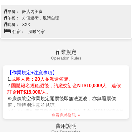
4.迪士尼樂園入園日期可能因飯店住宿順序而調整，無
法接受指定。
早餐：
飯店內美食
5.目前東京迪士尼樂園採用電子票券入園，建議前往園
午餐：
方便逛街，敬請自理
區的客人都需準備一支於國外可連上網路的手機以供入
晚餐：
XXX
園使用，並建議可事先下載迪士尼官方APP。
住宿：
溫暖的家
※最晚請於「出團前 14 個工作天(不含週末及例假日)」
告知正確年齡，退費金額於團體出發前由團費中扣除，
「當地不予退費」，敬請瞭解。
作業規定
(1)若不前往迪士尼(含3歲以下免票者嬰兒除外)，每人可
Operation Rules
退費NTD2000。
(2)入園者12歲以下佔床兒童可退票差NTD1000。(不佔
【作業規定+注意事項】
床小孩則不再退票差)
1.
成團人數：20人並派遣領隊。
(3)以上退費規則不適用於嬰兒。
2.
團體報名經確認後，請繳交訂金NT$10,000/人；連假
訂金NT$15,000/人。
※廉價航空作業規定開票後即無法更改，亦無退票價
值，請特別注意並見諒。
3.行程班機時間及降落城市與住宿飯店之確認以說明會為
查看完整資訊
主。
4.本行程班機起降時間為預定，但實際可能略有變更。
費用說明
5.餐食如遇季節關係或預約狀況不同，若有更改，敬請見