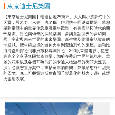
東京迪士尼樂園
【東京迪士尼樂園】暢遊佔地25萬坪、大人與小孩夢幻中的
天堂，與米奇、米妮、唐老鴨、維尼熊一同遨遊探險，將您
帶到童話中的世界使您重溫童年歡樂；有美國開拓時代的西
部樂園、冒險與傳奇的探險樂園、夢與童話世界的夢幻樂
園、宇宙與未來世界的未來樂園、新生物及彷彿童話故事的
卡通城、纜車繞全境的迷你火車到驚險恐怖的鬼屋、加勒比
海海盜船探險到非洲叢林尋幽冒險、360度立體電影，使您
完完全全享受無限驚奇歡樂，陶醉在夢幻世界的氣氛中。華
麗的花車以及各個耳熟能詳的卡通人物遊行於街頭大匯表
演，必讓您置身其中，重拾童年的歡樂；並帶給您終生甜美
的回憶。晚上可觀賞迪斯耐夜間千變萬化的魅力：遊行或煙
火雷射表演。