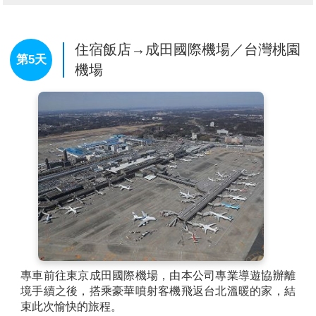
諒。》
★★★★：若不前往旅客，該天則調整為自由活動，敬
請見諒。
★★★★：本日將由導遊帶領搭乘捷運電車、地下鐵前
住宿飯店→成田國際機場／台灣桃園
第5天
往樂園，由客人自行進園區遊玩。
機場
★★ 請於團體出發前14個工作日確認是否前往迪士尼樂
園 ★★
【特別說明】
1.因疫情後東京迪士尼樂園有嚴格的入園人數管控，且
團體票券須經事前網路上預約（現場沒有販售實體票
券），最晚請於團體出發前１４個工作日確認是否前往
迪士尼，若未於出團前１４個工作天提出需求，則會統
一購買，以免迪士尼門票因人數管控而無法入園。
2.自2019/6/4~起，因迪士尼園區窗口不再提供票券變更
服務，且迪士尼園區採入園人員總數管制限制，無法臨
時變更選擇不同的迪士尼園區。
3. 迪士尼樂園偶有特殊包場活動關係，營業時間至下午
或傍晚止的情形(12月31日當日因團體票券之限制，營
專車前往東京成田國際機場，由本公司專業導遊協辦離
業時間皆至PM 6:00 止) 且樂園內的各項設施及表演節
境手續之後，搭乘豪華噴射客機飛返台北溫暖的家，結
目、遊行或活動等，依天候、季節性及日期會有暫停、
束此次愉快的旅程。
休止、保養等情形，詳細依迪士尼樂園官網公告為主。