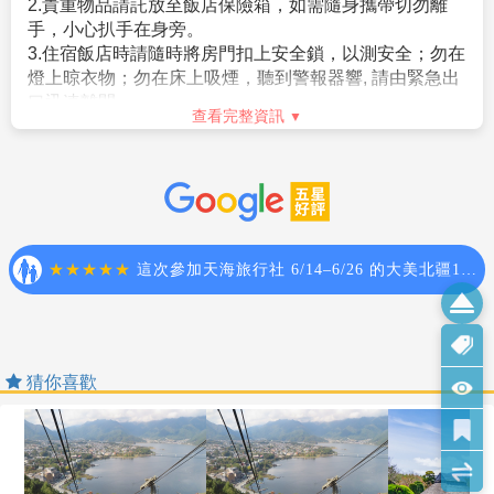
2.貴重物品請託放至飯店保險箱，如需隨身攜帶切勿離
種類)。若尚未施打三劑疫苗，需提供PCR陰性證明。
19歲，87年次出生之役男，於民國106年期間，兵役年
手，小心扒手在身旁。
(如為未滿18歲入境旅客無法提供三劑疫苗證明，若同行
齡皆為19歲）。
3.住宿飯店時請隨時將房門扣上安全鎖，以測安全；勿在
監護人持有三劑疫苗證明，則視為特例無須提供PCR陰
。須親自事先向相關（主管）機關單位申請短期出境許
燈上晾衣物；勿在床上吸煙，聽到警報器響, 請由緊急出
性證明；如為獨自旅行者則不適用此特例條款。)
可，有關役男申請流程、法令限制，相關應備文件或申
口迅速離開。
c.出發前需登錄Visit Japan Web，並在抵達日本前6小
查看完整資訊
請許可之認定，均應依政府機構或現行法令規範辦理。
4.游泳池未開放時請勿擅自入池游泳，並切記勿單獨入
時完成申請。
。内政部役政署網站（網址：https://www.nca.gov.tw/）
池。
d.日本口罩規定尚未解除，入境仍須遵守。
。外交部領事事務局（網址：https://www.boca.gov.tw/）
5.搭乘船隻請務必穿著救生衣。
e.參考網址：
。若有未盡之處，悉依役男出境相關法規、主管機關函
6.搭乘快艇請扶緊把手或坐穩，勿任意移動。
◆Visit Japan Web
釋或公告辦理。
7.海邊戲水請勿超越安全警戒線。
網址 https://www.vjw.digital.go.jp/
2.雙重國籍或非中華民國國籍者
8.泡溫泉大浴室時不著衣物或泳衣,請先在池外清洗乾淨
說明 11/14之後入境日本需改用 Visit Japan Web登入
。本行程關於護照、簽證相關規定之說明，均係針對持
後再入池內,請注意泡溫泉每次最好以１５分鐘為佳,並攜
（需準備：email信箱、護照、疫苗接種證明或PCR證明
中華民國護照之旅客，若貴賓擁有雙重國籍、或持非中
伴同行。
書）
華民國護照者，請先自行辦理並查明所持護照入境「旅
9.搭乘車時請勿任意更換座位，頭、手請勿伸出窗外，上
◆日本交流協會(檢疫證明、規定資訊)：
遊地」及再次入境台灣之簽證及相關規定；如您具備前
下車時注意來車方向以免發生危險。
https://www.koryu.or.jp/tw/news/?
述情況者，請於報名時即告知您的服務人員前述資訊。
10.搭乘纜車時請依序上下，聽從工作人員指揮。
猜你喜歡
itemid=3050&dispmid=4266
。持非中華民國護照再次入境台灣相關資訊，請向外交
11.團體需一起活動，途中若要離隊需徵得領隊同意以免
◆日本核可疫苗資訊：
部領事事務局查明（網址：https://www.boca.gov.tw/）
發生意外。
12.夜間或自由活動時間若需自行外出，請告知領隊或團
https://www.mhlw.go.jp/stf/seisakunitsuite/bunya/border_vac
友，並應特別注意安全。
13.行走雪地及陡峭之路請謹慎小心。