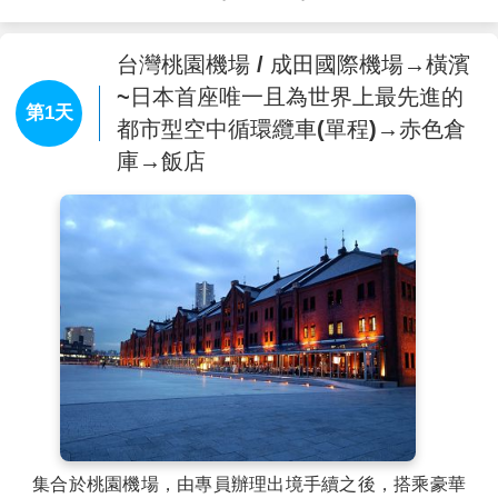
台灣桃園機場 / 成田國際機場→橫濱
~日本首座唯一且為世界上最先進的
第1天
都市型空中循環纜車(單程)→赤色倉
庫→飯店
集合於桃園機場，由專員辦理出境手續之後，搭乘豪華