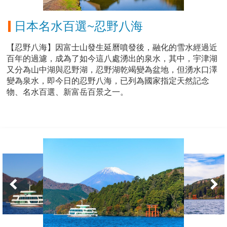
日本名水百選~忍野八海
【忍野八海】因富士山發生延曆噴發後，融化的雪水經過近
百年的過濾，成為了如今這八處湧出的泉水，其中，宇津湖
又分為山中湖與忍野湖，忍野湖乾竭變為盆地，但湧水口澤
變為泉水，即今日的忍野八海，已列為國家指定天然記念
物、名水百選、新富岳百景之一。