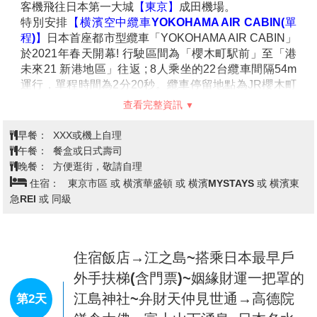
客機飛往日本第一大城
【東京】
成田機場。
特別安排
【横濱空中纜車YOKOHAMA AIR CABIN(單
程)】
日本首座都市型纜車「YOKOHAMA AIR CABIN」
於2021年春天開幕! 行駛區間為「櫻木町駅前」至「港
未來21 新港地區」往返 ; 8人乘坐的22台纜車間隔54m
運行，單程時間為2分20秒。纜車停留地點為JR櫻木町
駅前的「櫻木町駅前」與新港碼頭的「運河公園」2
查看完整資訊
處。所在的新港碼頭纜車可一覽橫濱港景色，體驗嶄新
的橫濱風貌。
早餐：
XXX或機上自理
備註：若因特殊狀況或公休或客滿而無法乘横濱空中纜
午餐：
餐盒或日式壽司
車時，則退回團體料金套票成人每位日幣500(小孩不佔
晚餐：
方便逛街，敬請自理
床者、嬰兒不退費)，不便之處敬請見諒。
住宿：
東京市區 或 横濱華盛頓 或 横濱MYSTAYS 或 横濱東
【橫濱紅磚倉庫】
為橫濱港沿岸的主要景點之一。這座
急REI 或 同級
倉庫為橫濱的主要航運樞紐，今天成為一座經營得有聲
有色的當地文化及社區中心。
住宿飯店→江之島~搭乘日本最早戶
外手扶梯(含門票)~姻緣財運一把罩的
江島神社~弁財天仲見世通→高德院
第2天