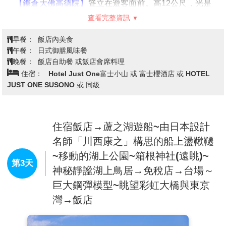
【鐮倉大佛高德院】
聳立在遊客面前。高12公尺，光是
臉部就有2.3公尺，重達121公噸。從1238年開工，花費
查看完整資訊
了6年的時間木雕大佛修建完工，到1252年開始修建為
金佛。為現存鎌倉的佛像之中唯一的國寶；也因為日本
早餐：
飯店內美食
歌人與謝野晶子的歌詠於是大佛也有「美男」的美稱。
午餐：
日式御膳風味餐
【忍野八海】
因富士山發生延曆噴發後，融化的雪水經
晚餐：
飯店自助餐 或飯店會席料理
過近百年的過濾，成為了如今這八處湧出的泉水，其
住宿：
Hotel Just One富士小山 或 富士櫻酒店 或 HOTEL
中，宇津湖又分為山中湖與忍野湖，忍野湖乾竭變為盆
JUST ONE SUSONO 或 同級
地，但湧水口澤變為泉水，即今日的忍野八海，已列為
國家指定天然記念物、名水百選、新富岳百景之一。
住宿飯店→蘆之湖遊船~由日本設計
名師「川西康之」構思的船上盪鞦韆
~移動的湖上公園~箱根神社(遠眺)~
第3天
神秘靜謐湖上鳥居→免稅店→台場～
巨大鋼彈模型~眺望彩虹大橋與東京
灣→飯店