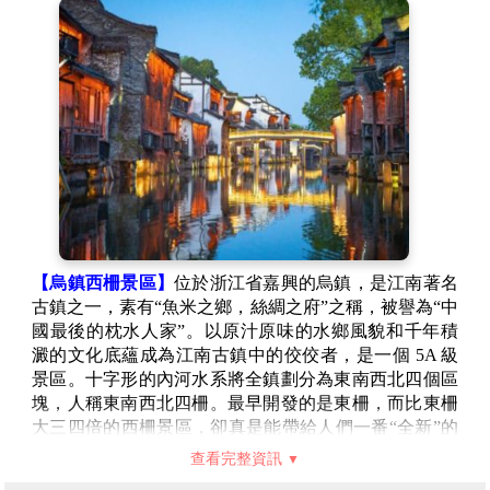
徽派篆刻、徽州村落、徽州民居、徽州三雕等，是一座
功能齊全的現代化博物館。
【徽州照壁】
照壁，這一在中國傳統建築中扮演著重要
角色的牆體結構，不僅具有獨特的風水意義，更在徽派
建築中發揮著舉足輕重的作用。它不僅能有效遮擋視
線、擋風避寒，還能為家居環境增添一份靜謐與雅致。
其設計之巧妙，不僅體現了徽州人民對美好生活的追
求，更彰顯了他們對家居環境的精心打造。在徽派建築
中，照壁通常位於房屋大門內外，其形式千變萬化，既
可以是簡約的牆體，也可以是雕刻精美的磚雕結構。這
些照壁往往融入了豐富的文化元素和象徵意義，通過吉
祥圖案、神話故事或歷史典故的巧妙運用，賦予了它們
【烏鎮西柵景區】
位於浙江省嘉興的烏鎮，是江南著名
更深厚的文化內涵。在徽州民間信仰中，照壁更是被賦
古鎮之一，素有“魚米之鄉，絲綢之府”之稱，被譽為“中
予了擋鬼辟邪、遮風收氣的神聖使命。
國最後的枕水人家”。以原汁原味的水鄉風貌和千年積
【湖畔古村落】
湖邊古村落是新安江延伸段綜合開發專
澱的文化底蘊成為江南古鎮中的佼佼者，是一個 5A 級
案的子專案，位於安徽省黃山市屯溪區新安江濱水景觀
景區。十字形的內河水系將全鎮劃分為東南西北四個區
帶中心區域，於2011年6月建成。村落融合徽州傳統建
塊，人稱東南西北四柵。最早開發的是東柵，而比東柵
築特色與現代旅遊功能，涵蓋26幢新建建築與14幢搬遷
大三四倍的西柵景區，卻真是能帶給人們一番“全新”的
保護的老民居，總建築面積11000平方米，業態包含酒
古鎮遊體驗，這種“新鮮”的感受不僅在於白天觀光，更
查看完整資訊
店、餐飲等 。
在於流光西柵景區占地 4.92 平方公里，縱橫交叉河道