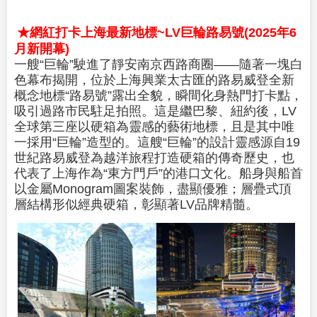
★網紅打卡上海最新地標~LV巨輪路易號(2025年6
月新開幕)
一艘“巨輪”駛進了靜安南京西路商圈——隨著一塊白
色幕布揭開，位於上海興業太古匯的路易威登全新
概念地標“路易號”露出全貌，瞬間化身熱門打卡點，
吸引過路市民駐足拍照。這是繼巴黎、紐約後，LV
全球第三座以硬箱為靈感的藝術地標，且是其中唯
一採用“巨輪”造型的。這艘“巨輪”的設計靈感源自19
世紀路易威登為越洋旅程打造硬箱的傳奇歷史，也
代表了上海作為“東方門戶”的港口文化。船身與船首
以金屬Monogram圖案裝飾，盡顯優雅；層疊式頂
層結構形似經典硬箱，彰顯著LV品牌精髓。