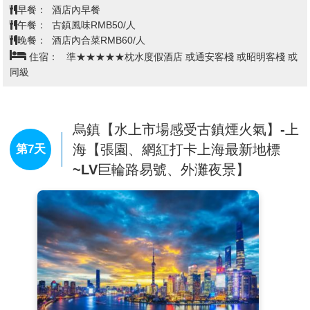
專案基於“百村千幢”古民居保護工程實施，通過水利開
9000 多米，環境優美，有古橋 72 座，景區內保存有精
早餐：
酒店內早餐
發連接黃山市城區至花山謎窟景區水陸交通，並提升區
美的明清建築 25萬平方米，橫貫景區東西的西柵老街長
午餐：
古鎮風味RMB50/人
域防洪能力。其濱江景觀帶規劃形成“林廊清影”“屯浦歸
度達 1.8 公里，兩岸臨河水閣綿延 1.8 公里餘。用“和
晚餐：
酒店內合菜RMB60/人
帆”等十大節點，2012年獲評國家4A級旅遊景區。目前
諧”來形容西柵是最確切的。西柵由 12 座小島組成，70
住宿：
準★★★★★枕水度假酒店 或通安客棧 或昭明客棧 或
遵循“精巧、雅致、和諧、徽韻”原則推進招商運營，
多座小橋將這些小島串連在一起，河流密度和石橋數量
同級
2022年通過公共資源交易平臺開展商業用房出租工作。
均為中國古鎮之最。
【千島湖風景區】
是一個人工水庫，不但氣魄雄偉，而
【敘昌醬園】
建於清鹹豐九年(1859年)，是烏鎮有史以
且景色壯觀秀麗。水庫內島嶼星羅棋佈，常見的島嶼有
來早的醬園。一走進醬園的院子，就能聞到一股濃鬱的
398個，還有數百個小島隨著庫水的漲落而時浮時沉，
醬菜香味，滿院子青灰色的醬缸上扣著竹編的大斗笠，
烏鎮【水上市場感受古鎮煙火氣】-上
因此稱為“千島湖”。 千島湖中大小島嶼形態各異，群島
是攝影師鏡頭下敘昌醬園的標準照。古老的傳統釀制方
海【張園、網紅打卡上海最新地標
第7天
分佈有疏有密，羅列有致。群集處形成眾島似連非連，
法、有自己品牌的作坊、一排排露天的醬缸，大概是敘
~LV巨輪路易號、外灘夜景】
湖面被分隔得寬窄不同、曲折多變、方向難辨，形成湖
昌吸引遊人眼球的地方。醬缸的身上印有“敘昌醬
上迷宮的特色景觀，更有百湖島、百島湖、珍珠島等千
園”、“鹹豐九年”的字樣，更讓人能感受到這裡的百年歷
姿百態的群島、列島景觀；島嶼稀疏處，湖面開闊、深
史。作坊前的商店中，能買到敘昌醬園的豆瓣醬、醬
遠、浩渺，宛如海面。湖灣幽深多姿，景色絢麗多彩。
油、醬菜等特產，價格不算太貴，醬油大概一二十元一
千島湖現已發現古文化遺址和古墓葬等多處，五龍島的
瓶，帶點回去做調料，或者送親友都是不錯的選擇。
新石器時代文化遺址，小塘塢的西周至春秋文化遺址，
【烏鎮染坊】
景區內的“草木本色”染坊是一家以傳統草
水碓的春秋戰國至晉的文化遺址；還有蜜山島的骨塔、
木染色作為特色的作坊，始建于宋代，傳承至今是非遺
蜜山庵，尹山庵等古代寺廟建築，以及葉公墓、鄭允中
藍印花布的原產地之一。染坊以植物作為染料，主要從
墓等古墓葬。
事藍印花布和彩色紮染的製作。藍印花布被歲月溫柔的
【珍珠半島廣場】
位於淳安縣千島湖鎮珍珠半島東入