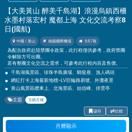
【大美黃山 醉美千島湖】浪漫烏鎮西柵
水墨村落宏村 魔都上海 文化交流考察8
日(國航)
中國 / 黃山
桃園國際機場
8天7夜
為配合政府赴陸禁團令政策，此行程僅供參考，政府禁團
令解除方可出團。
若有整團文化交流之需求，可參考此行程內容及售價。
千島湖風景區、珍珠半島廣場、騎龍巷、漁人碼頭
網紅打卡上海最新地標~LV巨輪路易號、外灘夜景
黃山風景區纜車上、北海景區、始信峰、排雲亭
主題
古鎮古城
儲存
比較
月曆顯示