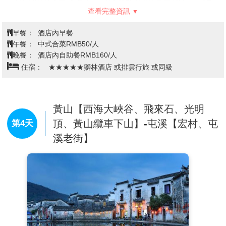
中國第二個同時作為文化、自然雙重遺產列入名錄的風
的一條歷史文化名街。清河坊歷史街區區位優越、旅遊
查看完整資訊
景名勝，可見其重要的歷史文化地位。黃山原稱“黟
資源豐富、商業業態多元，品牌影響力突出，成為中外
山”，因傳說中華民族的始祖軒轅黃帝曾在此修煉升
早餐：
遊客體驗「宋韻杭州」的必到之地，年接待市民遊客
酒店內早餐
仙。唐天寶六年（西元747年）六月十六日改現名，這
午餐：
2000多萬人次，在國內外享有盛譽。清河坊歷史街區自
中式合菜RMB50/人
一天還被唐玄宗欽定為黃山的生日。黃山以其奇偉俏
晚餐：
2001年開街以來，受到各級政府的重視和支持，先後榮
酒店內自助餐RMB160/人
麗、靈秀多姿著稱於世。這裏還是一座資源豐富、生態
膺“中國歷史文化街區”“中國民間文化街”“中華老字號第
住宿：
★★★★★獅林酒店 或排雲行旅 或同級
完整、具有重要科學和生態環境價值的國家級風景名勝
一街”“中國著名商業街”“國家4A級旅遊景區”“浙江省高
區和療養避暑勝地，自然景觀與人文景觀俱佳。黃山集
品質品質號”等稱號。
中國各大名山的美景於一身，尤其以奇松、怪石、雲
【南宋禦街】
是南宋都城鋪設的一條主要街道，是皇帝
海、溫泉“四絕”著稱，是大自然造化中的奇跡，歷來享
黃山【西海大峽谷、飛來石、光明
到景靈宮朝拜祖宗時的專用道路，全長約4185米，是臨
有“五嶽歸來不看山，黃山歸來不看嶽”的美譽。
安城的中軸線。禦街南起皇城北門和寧門(今萬松嶺和鳳
頂、黃山纜車下山】-屯溪【宏村、屯
第4天
【北海景區】
位於黃山中部，坐落在光明頂、貢陽山、
凰山腳路交叉口)，經朝天門(今鼓樓)、中山中路、中山
溪老街】
白鵝嶺和始信峰之間，東連雲谷景區，南接玉屏景區，
北路、觀橋(今貫橋)到今鳳起路、武林路交叉口一帶。
西可至釣橋景區，北近松穀景區，是一片海拔在1600米
左右的高山開闊區域，面積1316公頃，是國家AAAAA
級旅遊景區。黃山北海景區的氣候屬於亞熱帶季風氣
候，景區以峰為體，彙集了峰、石、塢、台、松、雲奇
景，天工的奇妙佈局。主要景點包括白鵝嶺、飛來石、
夫子峰、光明頂、夢筆生花、排雲亭、獅子峰、始信峰
和臥龍松等。這些景點各具特色，如白鵝嶺是觀賞雲海