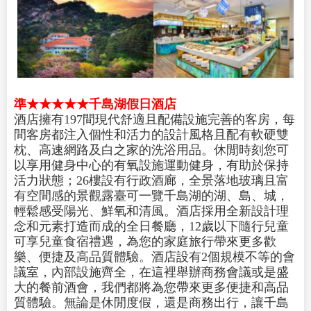
準★★★★★千島湖假日酒店
酒店擁有197間現代舒適且配備設施完善的客房，每
間客房都注入個性和活力的設計風格且配有軟硬雙
枕、高速網路及白之家的洗浴用品。休閒時刻您可
以享用健身中心的有氧設施運動健身，有助於保持
活力狀態；26樓設有行政酒廊，全景落地玻璃且富
有空間感的景觀露臺可一覽千島湖的湖、島、城，
輕鬆感受陽光、鮮氧和清風。酒店採用全新設計理
念和元素打造而成的全日餐廳，12歲以下隨行兒童
可享兒童食宿禮遇，為您的家庭旅行帶來更多歡
樂、便捷及高品質體驗。酒店設有2個規模不等的會
議室，內部設施齊全，在這裡舉辦商務會議或是盛
大的餐前酒會，我們都將為您帶來更多便捷和高品
質體驗。無論是休閒度假，還是商務出行，讓千島