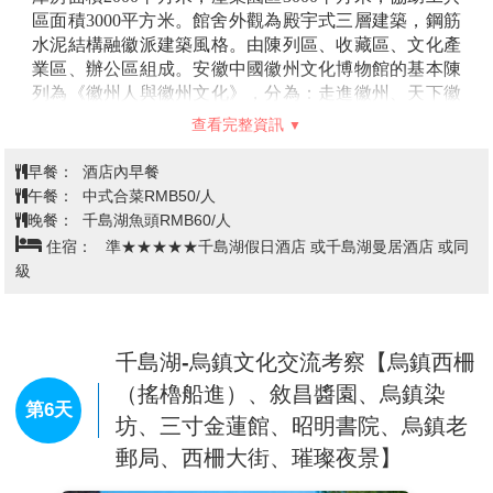
自然融為一體，好似一幅徐徐展開的山水畫卷，也是宏
區面積3000平方米。館舍外觀為殿宇式三層建築，鋼筋
村區別于其他民居建築佈局的最大特色，成為當今世界
水泥結構融徽派建築風格。由陳列區、收藏區、文化產
歷史文化遺產一大奇跡。宏村是穿越歷史時空、解密幾
業區、辦公區組成。安徽中國徽州文化博物館的基本陳
百年徽商興衰的必去之地。
列為《徽州人與徽州文化》，分為：走進徽州、天下徽
【屯溪老街】
俗稱老街。位於黃山市府所在地屯溪區中
商、禮儀徽州、徽州建築、徽州藝術、徽州科技六個部
查看完整資訊
心，西起明建橫江石拱大橋--鎮海橋，東止牌坊碑記，
分；內容有：新安大好山水、徽州與徽州人、明清徽
全長1273米，寬4.8--7米。以徽州古民居建築風格聞名。
商、徽州女人、東南鄒魯、程朱闕裡、徽州宗族、新安
早餐：
酒店內早餐
保存完好，店鋪鱗次櫛比，房屋簷口挑出80--100釐米，
醫學、科技之星、文房瑰寶、新安畫派、徽派版畫、徽
午餐：
中式合菜RMB50/人
可避雨遮陽。這裏全是馬頭牆、小青瓦、白粉牆；磚木
派篆刻、徽州村落、徽州民居、徽州三雕等，是一座功
晚餐：
千島湖魚頭RMB60/人
結構的鋪面，精巧玲瓏的樓閣、鏤刻精美的花紋圖案，
能齊全的現代化博物館。安徽中國徽州文化博物館占地
住宿：
準★★★★★千島湖假日酒店 或千島湖曼居酒店 或同
加上小門、大堂、天井、屋與屋之間的深窄小巷，錯落
面積157畝，建築面積14000平方米。展出面積6000平方
級
別致，熱鬧繁華，顯示了徽派建築格局的古樸典雅，別
米，庫房面積2000平方米，產業園區3000平方米，協助
有情趣。
工具區面積3000平方米。館舍外觀為殿宇式三層建築，
鋼筋水泥結構融徽派建築風格。由陳列區、收藏區、文
化產業區、辦公區組成。安徽中國徽州文化博物館的基
千島湖-烏鎮文化交流考察【烏鎮西柵
本陳列為《徽州人與徽州文化》，分為：走進徽州、天
（搖櫓船進）、敘昌醬園、烏鎮染
下徽商、禮儀徽州、徽州建築、徽州藝術、徽州科技六
第6天
坊、三寸金蓮館、昭明書院、烏鎮老
個部分；內容有：新安大好山水、徽州與徽州人、明清
郵局、西柵大街、璀璨夜景】
徽商、徽州女人、東南鄒魯、程朱闕裡、徽州宗族、新
安醫學、科技之星、文房瑰寶、新安畫派、徽派版畫、