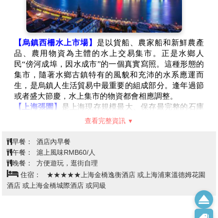
眷顧著，時間越長反而越顯氣度，沒有任何垂暮之氣。
口，總投資4.85億元，占地面積43.2萬平方米（其中廣
【三寸金蓮館】
是一個以纏足為主題的歷史博物館，該
場主體22.6萬平方米），毗鄰珍珠港與中軸溪景觀帶，
館通過展覽全國各地不同類型的小鞋、裹腳用具、真實
南北群山環抱。其設計融合自然湖景與人工造景，曾獲
的歷史圖片和詳實的圖文說明，展示了中國女性在舊中
浙江省“優秀園林工程”金獎及中國風景園林學會“優秀園
【烏鎮西柵水上市場】
是以貨船、農家船和新鮮農產
國被畸形美所綁架的歷史，揭示了封建勢力對女性的壓
林綠化工程”金獎。
品、農用物資為主體的水上交易集市。正是水鄉人
迫和摧殘。參觀該館不僅可以讓人們瞭解歷史，還能銘
【騎龍巷】
是千島湖鎮的核心文化地標，以其獨特的建
民“傍河成埠，因水成市”的一個真實寫照。這種形態的
記封建勢力對女性的慘無人道的壓迫，領悟近代革命解
築風格、歷史底蘊和多元業態成為熱門旅遊打卡點。以
集市，隨著水鄉古鎮特有的風貌和充沛的水系應運而
放的重大意義，鼓舞人們為男女平等而不懈鬥爭。
下是其核心特色：地形如龍：騎龍巷得名於排嶺半島的
生，是烏鎮人生活貿易中最重要的組成部分。逢年過節
【昭明書院】
得名于曾在烏鎮築館讀書的南朝梁昭明太
地形特徵，半島形似騰飛的蛟龍，而巷子位於龍頭位
或者盛大節慶，水上集市的物資都會相應調整。
子蕭統。書院坐北朝南，半回廊二層硬山式古建築群，
置，U型佈局仿佛騎跨在龍脊之上。徽派建築：街道兩
【上海張園】
是上海現存規模最大、保存最完整的石庫
是中國古鎮最具規模的圖書館。前廳陳列有昭明太子塑
旁保留了傳統的徽派建築，白牆黑瓦、飛簷翹角，從高
門建築群之一，位於靜安區南京西路商圈核心區域，東
像和烏鎮文化名人大家介紹，正門入口有明朝萬曆年間
查看完整資訊
空俯瞰形似重慶山城，兼具古典美與現代感。
至石門一路，南至威海路，西至茂名北路，北至吳江
的“六朝遺勝”石牌坊，主樓為昭明書院圖書館，收藏有
【漁人碼頭】
是千島湖中心湖區的重要旅遊景點，位於
路。其歷史可追溯至1882年無錫富商張叔和購地興建的
文化、社會科學、藝術、休閒旅遊等方面的圖書和雜誌
早餐：
酒店內早餐
夢姑路348號，是千島湖最大的景觀碼頭和旅遊集散中
私家園林“味蓴園”（簡稱“張園”），後成為上海最大的
一萬餘冊，並在不斷豐富添加中。書館一樓設有以烏鎮
午餐：
滬上風味RMB60/人
心。作為中國旅遊湖泊中最大的景觀碼頭，漁人碼頭不
公共活動場所和“海上第一名園”。
當代藝術大師木心先生命名的閱覽室，會議室，電子閱
晚餐：
方便遊玩，逛街自理
僅具備完善的旅遊服務功能，還集中展示了淳安的歷史
【LV巨輪路易號】
一艘“巨輪”駛進了靜安南京西路商
覽室，並有講堂、書畫室、教室等，書館旁側還開有拂
住宿：
★★★★★上海金橋逸衡酒店 或上海浦東溫德姆花園
文化與自然景觀。
圈，隨著一塊白色幕布揭開，位於上海興業太古匯的路
風閣書店，設親水準台，迴廊上有方磚水墨毛筆習字
酒店 或上海金橋城際酒店 或同級
易威登全新概念地標“路易號”露出全貌，瞬間化身熱門
台，是來到烏鎮沉醉文化氛圍的寧靜之所。
打卡點，吸引過路市民駐足拍照。這是繼巴黎、紐約
【烏鎮西柵老郵局】
創辦於清光緒年間，磚瓦結構的建
後，LV全球第三座以硬箱為靈感的藝術地標，且是其中
築、西式風格的鐵門，透露著濃厚的歷史感。 從清光緒