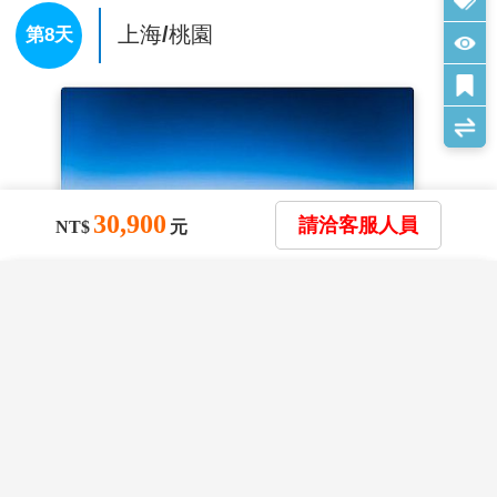
唯一採用“巨輪”造型的。這艘“巨輪”的設計靈感源自19
年間開辦，至今仍在營業，並且依舊按照舊時的通郵方
上海/桃園
第8天
世紀路易威登為越洋旅程打造硬箱的傳奇歷史，也代表
式，進行通信往來。 來這裡不少遊客都會寫一張明信
了上海作為“東方門戶”的港口文化。船身與船首以金屬
片，蓋上烏鎮的郵戳，投入郵筒，不枉此行。老郵局裡
Monogram圖案裝飾，盡顯優雅；層疊式頂層結構形似經
還有一塊留言板，如您有興趣也可以寫些東西留在那裡
典硬箱，彰顯著LV品牌精髓。
讓所有人看見。為您加油，祈福！
【外灘夜景】
位於上海市中心黃浦區的黃浦江畔，即外
【西柵大街】
這條街道兩旁佈滿了古老的建築，沿街可
黃浦灘，1844年（清道光廿四年）起這一帶被劃為英國
以看到許多傳統的商鋪、手工藝品店以及咖啡館，是感
租界，成為上海十裡洋場的真實寫照，也是舊上海租界
受古鎮氛圍的好地方。
。
區以及整個上海近代城市開始的起點。外灘全長1.5公
註：1.入住烏鎮西柵景區飯店是由烏鎮景區統一安排，皆是同級，請
30,900
請洽客服人員
NT$
元
里，南起延安東路，北至蘇州河上的外白渡橋，東面即
見諒！
黃浦江，西面是舊上海金融、外貿機構的集中地。外灘
2.如遇週末(週五和週六)入住烏鎮西柵，房費會增加台幣1000元/人，
矗立著52幢風格迥異的古典復興大樓，素有外灘萬國建
故會調整入住烏鎮西柵的行程順序，原行程景點不會減少，請見諒！
×
×
×
我儲存的商品
我瀏覽過的商品
商品比較清單
清除全部
清除全部
清除全部
開始比較
築博覽.群之稱，是中國近現代重要史跡及代表性建築，
×
主題精選行程
上海重要的地標之一。
×
【大美黃山 醉美千島湖】浪漫烏鎮西柵 水
整理行囊前往機場，辦理出境手續後，搭乘豪華客機返
目前沒有儲存商品
目前沒有比較商品
墨村落宏村 魔都上海 文化交流考察8日(國
花季楓紅
回桃園，平平安安、快快樂樂地歸向闊別多日的家園，
航)
結束這次愉快的江南之旅。
30,900
09/08
賞花
賞櫻
賞楓
TWD
早餐：
酒店內早餐
雪季極地