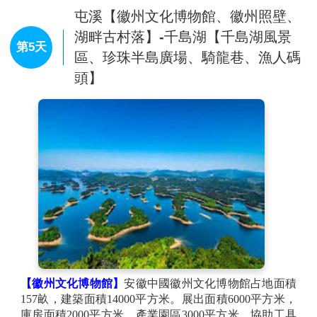
理和北西走向的近水準節理切割裂解，形成了長方柱
屯溪【徽州文化博物館、徽州照壁、
註1：黃山山上無法攜帶托運行李
，僅能攜帶隨身行李，因此需準備
的“飛來石”雛形，但此時期四周仍被岩石塊包圍著，上
雙肩背包，放置輕便換洗衣物及隨身物品。
湖畔古村落】-千島湖【千島湖風景
下仍為一體。後來在上體的不斷抬升中，由於風化剝
第5天
註2：山上遊覽以緩步為宜不可過速，一定要做到：走路不看景、看
區、珍珠半島廣場、騎龍巷、漁人碼
蝕，冰川流水和重力崩塌作用，最終形成了兀立於平臺
景不走路，邊走邊看比較危險。
頭】
之上的飛來石奇觀。
註3：山上景區範圍廣大，所包含景點眾多，由於山上無任何交通工
【光明頂】
是黃山的主峰之一。 位於黃山中部，海拔
具，完全需靠旅客步行到達每個景點，因此所能欣賞到的景點需視旅
1860米，為黃山第二高峰，與天都峰、蓮花峰並稱黃山
客腳程及體力而定，若旅客有體力上的考量，亦可選擇遊覽一部份。
三大主峰。 頂上平坦而高曠，可觀東海奇景、西海群
峰，煉丹、天都、蓮花、玉屏、鼇魚諸峰盡收眼底。明
代普門和尚曾在頂上創建大悲院，現在其遺址上建有黃
山氣象站。因為這裏高曠開闊，日光照射久長，故名光
明頂。由於地勢平坦，所以是黃山觀雲海的最佳地點之
一。
【宏村】
，古稱弘村，是古徽州歷史遺存的一個神奇村
落，位於黃山西南麓，是古黟桃花源裏一座奇特的牛形
水系古村落。宏村被譽為“中國畫裏的鄉村”。宏村現完
好保存明清民居富麗堂皇，被譽為“民間故宮”。精雕細
作的明清古民居至今保存完美。宏村山水秀美，人文薈
【徽州文化博物館】
安徽中國徽州文化博物館占地面積
萃，古風依舊，民風純樸。自然景觀與人文內涵交相輝
157畝，建築面積14000平方米。展出面積6000平方米，
映，四周山色與粉牆黛瓦倒映湖中，山、水、民居與人
庫房面積2000平方米，產業園區3000平方米，協助工具