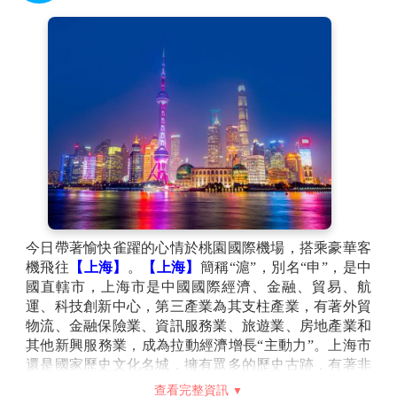
今日帶著愉快雀躍的心情於桃園國際機場，搭乘豪華客
機飛往
【上海】
。
【上海】
簡稱“滬”，別名“申”，是中
國直轄市，上海市是中國國際經濟、金融、貿易、航
運、科技創新中心，第三產業為其支柱產業，有著外貿
物流、金融保險業、資訊服務業、旅遊業、房地產業和
其他新興服務業，成為拉動經濟增長“主動力”。上海市
還是國家歷史文化名城，擁有眾多的歷史古跡，有著非
遺專案1114個、文物保護單位267處。上海市也是中國
查看完整資訊