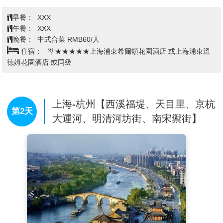
主要旅遊城市之一，有國家級旅遊景區138個。
早餐：
XXX
午餐：
XXX
晚餐：
中式合菜 RMB60/人
住宿：
準★★★★★上海浦東希爾頓花園酒店 或上海浦東溫
德姆花園酒店 或同級
上海-杭州【西溪福堤、天目里、京杭
第2天
大運河、明清河坊街、南宋禦街】