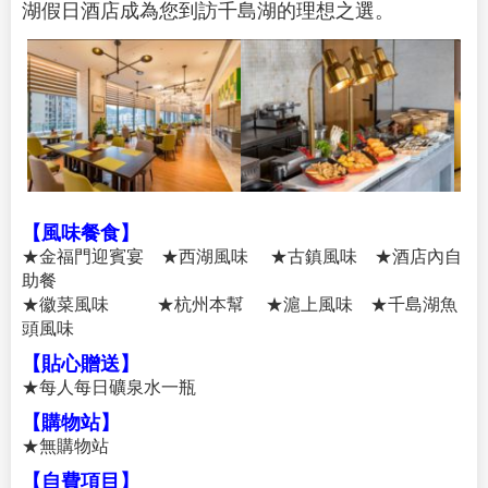
湖假日酒店成為您到訪千島湖的理想之選。
【風味餐食】
★金福門迎賓宴 ★西湖風味 ★古鎮風味 ★酒店內自
助餐
★徽菜風味 ★杭州本幫 ★滬上風味 ★千島湖魚
頭風味
【貼心贈送】
★每人每日礦泉水一瓶
【購物站】
★無購物站
【自費項目】