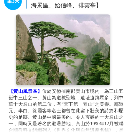
第3天
範圍涉及天目里周邊東側古墩路、南側天目山路、西側
海景區、始信峰、排雲亭】
紫荊花路、北側蓮花街，包括周邊10幢樓宇，總占地面
積350畝。在古蕩街道，一個規模大、產業全、場景
多、人氣旺的高品質街區正拔節生長。
【京杭大運河】
始建於春秋時期，是世界上里程最長、
工程最大的古代運河，也是最古老的運河之一，與長
城、坎兒井並稱為中國古代的三項偉大工程，並且使用
至今，是中國古代勞動人民創造的一項偉大工程，是中
國文化地位的象徵之一。大運河南起餘杭（今杭州），
北到涿郡（今北京），途經今浙江、江蘇、山東、河北
四省及天津、北京兩市，貫通海河、黃河、淮河、長
江、錢塘江五大水系，主要水源為微山湖，大運河全長
約1794公里。運河對中國南北地區之間的經濟、文化發
展與交流，特別是對沿線地區工農業經濟的發展起了巨
【黃山風景區】
位於安徽省南部黃山市境內，為三山五
大作用。
嶽中三山之一。黃山為道教聖地，遺址遺跡眾多，列中
【明清河坊街】
位於杭州市上城區南宋都城臨安城遺址
華十大名山的第二位，有“天下第一奇山”之美譽。酈道
的中心位置，西承西湖文化景觀，東接京杭大運河。街
元、李白、徐霞客等名士都曾在此留下壯美的詩篇和歷
區北至西湖大道，南至鼓樓，西至吳山廣場，東至中河
史的足跡。黃山是中國最美的、令人震撼的十大名山之
中路，佔地約22萬平方米，主街長度超1800公尺。清河
一，同時又是著名的避暑勝地、黃山於1990年12月被聯
坊歷史街區是中國開放式街巷制的起源地，也是目前杭
合國教科文組織列入《世界文化與自然遺產名錄》，是
州城內歷史淵源最深厚、歷史地位最突出、最具代表性