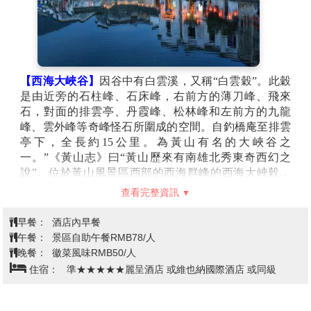
的絕佳地點，飛來石則因其奇特的形狀和《紅樓夢》中
的出鏡而聞名。光明頂則是黃山第二高峰，提供了觀賞
日出和雲海的好視角。
【始信峰】
是黃山風景區北海以東1公里處的山峰，海
拔1668米，以巧石爭妍、奇松林立、三面臨空著稱，為
【西海大峽谷】
因谷中有白雲溪，又稱“白雲穀”。此穀
黃山36峰之一。峰頂有渡仙橋、接引松等景觀，石筍矼
是由近旁的石柱峰、石床峰，右前方的薄刀峰、飛來
因怪石林立被稱為"黃山第一奇觀"。峰名源於明代黃習
石，對面的排雲亭、丹霞峰、松林峰和左前方的九龍
遠遊覽後題名"始信"，意指至此方信黃山之奇。
峰、雲外峰等奇峰怪石所圍成的空間。自釣橋庵至排雲
【排雲亭】
位於黃山風景區西海門，這裏面對群峰大
亭下，全長約15公里。為黃山有名的大峽谷之
壑，視野開闊，是觀賞黃山秀色最佳處之一。俯瞰是深
一。”《黃山志》曰“黃山歷來有南雄北秀東奇西幻之
廣的西海峽谷；仰視是並列的西海峰林。晴天陽光射入
說”。位於黃山風景區西部的西海群峰的西海大峽穀，
峰林，明暗不同，立體感特強；霧日則山色空朦，變幻
是黃山大美西海風景區中最秀麗以奇秀著稱，眾多的巧
萬狀。有時濃霧隨大風奔流，勢若大江大河，蔚為壯
查看完整資訊
石，壯麗的晚霞和神秘的深壑幽谷，無數山峰如刀劈斧
觀。因西海時有雲霧在谷中升騰，撲至石亭前大多消
斫般，巨型石片壘積木似地堆積起來，形成破碎狀的峰
散，故名“排雲亭”。如值落日沉垂、晚霞飛射，立亭前
早餐：
酒店內早餐
森坐落在深谷之中。
遠眺，更是一番美妙景象，使人流連忘返，歎為觀止、
午餐：
景區自助午餐RMB78/人
【飛來石】
位於區天矼的一塊平坦岩石上，為自然風化
當代後奕齋曾有詩贊曰；颯颯秋風淡淡天，石亭小坐捕
晚餐：
徽菜風味RMB50/人
生成。兩大岩石之間的接觸面很小，似從天外飛來，故
飛煙。疑樓突兀千尋谷，蒼樹蔥寵萬丈淵，霧鎖青峰浮
住宿：
準★★★★★麗呈酒店 或維也納國際酒店 或同級
名“飛來石”。飛來石與下部的基座平臺原系一體，都是
海外，雲迷翠壁幻人間。靈山此處真奇秀，西望神馳欲
由黃山岩體補充期侵入的中細粒斑狀花崗岩所構成；花
化仙。”
崗岩構造節理發育，由於北東和北西向的2組近直立節
★貼心提醒★