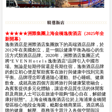
★★★★★洲際集團上海金橋逸衡酒店（2025年全
新開幕）
逸衡酒店是洲際酒店集團旗下的高端酒店品牌，於
2012年在美國創立，是一個以健康平衡為核心的生
活方式類酒店品牌。2020年，洲際酒店集團正式
將“E V E N H o t e l s 逸衡酒店”品牌引入中國市
場。無論是短期停留還是長期住宿，逸衡酒店品牌
的創立初心便是幫助賓客在旅行與健康中找到完美
平衡。品牌理念即通過隨心運動、舒心睡眠、健康
飲食、成就高效四個方面將旅行與健康緊密融合，
為賓客提供多元化體驗，讓追求品質生活的休閒客
群及商旅人士可以在旅途中能夠“隨心自在，解鎖健
康好狀態”。上海金橋逸衡酒店位於上海浦東金橋開
發區核心地段金海園，毗鄰金橋商業區。酒店將品
牌的健康、解壓、商務等主題注入各個空間與設