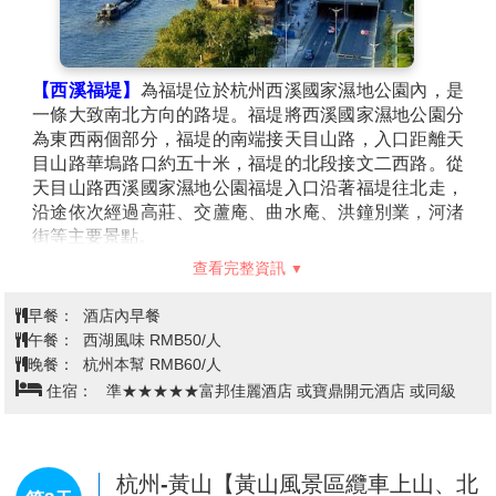
【西溪福堤】
為福堤位於杭州西溪國家濕地公園內，是
一條大致南北方向的路堤。福堤將西溪國家濕地公園分
為東西兩個部分，福堤的南端接天目山路，入口距離天
目山路華塢路口約五十米，福堤的北段接文二西路。從
天目山路西溪國家濕地公園福堤入口沿著福堤往北走，
沿途依次經過高莊、交蘆庵、曲水庵、洪鐘別業，河渚
街等主要景點。
【天目里】
作為潮流文創聚集地，天目裡受到眾多年輕
查看完整資訊
人尤其是Z世代的追捧，且熱度仍在持續攀升。
眼下，“天目里效應”正在向周邊外溢。變化從打通城市
早餐：
酒店內早餐
空間開始：在天目裡外側，原本分隔的步行道，被串聯
午餐：
西湖風味 RMB50/人
成大型戶外活動空間；以往獨門獨幢的樓宇被打通、連
晚餐：
杭州本幫 RMB60/人
接；“無界公園”的概念成為現實…這片開放融合且富有
住宿：
準★★★★★富邦佳麗酒店 或寶鼎開元酒店 或同級
活力的公共城市空間，正是天目裡國際街區。2024年
底，杭州市西湖區古蕩街道以天目裡為核心，啟動了一
場打破邊界的“空間革命”，通過組建工作專班、聯合專
業團隊參與規劃設計，於細微處重塑城市肌理。其改造
杭州-黃山【黃山風景區纜車上山、北