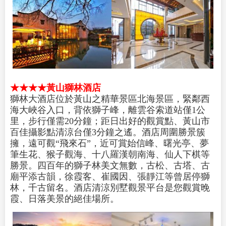
★★★★黃山獅林酒店
獅林大酒店位於黃山之精華景區北海景區，緊鄰西
海大峽谷入口，背依獅子峰，離雲谷索道站僅1公
里，步行僅需20分鐘；距日出好的觀賞點、黃山市
百佳攝影點清涼台僅3分鐘之遙。酒店周圍勝景簇
擁，遠可觀“飛來石”，近可賞始信峰、曙光亭、夢
筆生花、猴子觀海、十八羅漢朝南海、仙人下棋等
勝景。四百年的獅子林美文無數，古松、古塔、古
廟平添古韻，徐霞客、崔國因、張靜江等曾居停獅
林，千古留名。酒店清涼別墅觀景平台是您觀賞晚
霞、日落美景的絕佳場所。