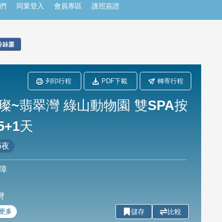
們
同業登入
會員專區
護照簽證
列印行程
PDF下載
轉寄行程
~翡翠灣 綠山動物園 雙SPA按
 5+1天
5夜
障
灣
開更多
儲存
比較