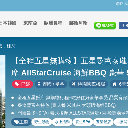
聯絡我
日本韓國
東南亞
歐洲長程
郵輪河輪
城．桂河
【全程五星無購物】五星曼芭泰璀璨
摩 AllStarCruise 海鮮BBQ 豪華
已滿
泰國 / 曼谷
桃園國際機場
6天
全程五星飯店 無購物行程~吃好住好豪華享受 品質有保
餐食豐富有特色 (泰式餐 米其林 大頭蝦海鮮BBQ)
門票最多~SPA+泰式按摩 ALLSTAR遊艇+秀 歡樂翡翠
主題
野生動物
水上活動
養生SPA
五星飯店
...展