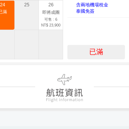
24
25
26
含兩地機場稅金
泰國免簽
已滿
即將成團
可售 : 6
NT$ 23,900
已滿