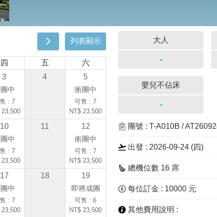
大人
列表顯示
-
四
五
六
3
4
5
嬰兒不佔床
衝團中
衝團中
售 : 7
可售 : 7
-
 23,500
NT$ 23,500
10
11
12
團號 : T-A010B / AT2609
衝團中
衝團中
出發 : 2026-09-24 (四)
售 : 7
可售 : 7
 23,500
NT$ 23,500
總機位數 16 席
17
18
19
衝團中
即將成團
每位訂金 : 10000 元
售 : 7
可售 : 6
其他費用說明 :
 23,500
NT$ 23,500