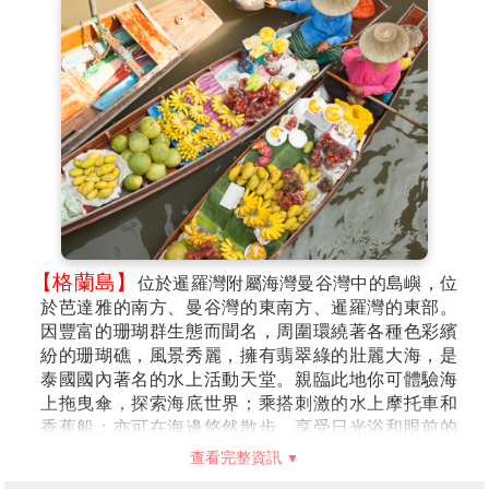
了佛殿、方丈樓、僧舍、綜合樓等建築，每座建築都是
公司→四方水上市場吃遍當地特色小
第3天
白色的，用來表示純潔。
吃(含手搖舢舨船)→漫遊紙醉金迷夜
【體驗泰國古式按摩(約2小時)】
與中醫的推拿相近，經
生活 Pattaya Walking Street步行街
常按摩穴位也會舒筋活絡，特別安排兩小時的療程(大通
舖)使你強身健體而且神清氣爽。
(小費敬請自理)
→水流蝦海鮮BBQ自助餐吃到飽+啤
註：16歲以下貴賓恕無法按摩，但於當地將會由導遊或
酒飲料暢飲
領隊安排享用冰淇淋乙份。
註：在芭達雅遊玩時導遊常會推薦一些其它好玩的自費
活動，如您無意願參加，導遊或領隊或助手將會依照當
天行程安排，就近安排讓您休息或送您先回酒店。
【格蘭島】
位於暹羅灣附屬海灣曼谷灣中的島嶼，位