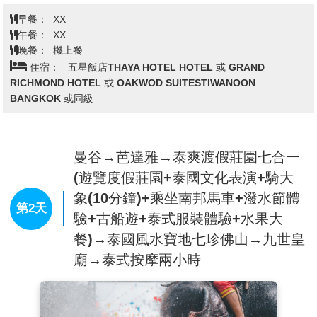
今天帶著愉快輕鬆的心情，在國際機場集合後，搭乘豪
華客機飛往素有微笑王國之稱的泰國首都
【曼谷】
。當
地接待的導遊帥哥或美女們已經等候各位嘉賓~
早餐：
XX
午餐：
XX
晚餐：
機上餐
住宿：
五星飯店THAYA HOTEL HOTEL 或 GRAND
RICHMOND HOTEL 或 OAKWOD SUITESTIWANOON
BANGKOK 或同級
曼谷→芭達雅→泰爽渡假莊園七合一
(遊覽度假莊園+泰國文化表演+騎大