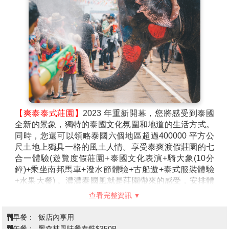
象(10分鐘)+乘坐南邦馬車+潑水節體
第2天
驗+古船遊+泰式服裝體驗+水果大
餐)→泰國風水寶地七珍佛山→九世皇
廟→泰式按摩兩小時
【爽泰泰式莊園】
2023 年重新開幕，您將感受到泰國
全新的景象，獨特的泰國文化氛圍和地道的生活方式。
同時，您還可以領略泰國六個地區超過400000 平方公