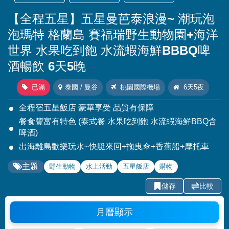
【全程五星】五星曼芭泰浪漫~ 潮玩泡
泡瑪特 格蘭島 賽福瑞野生動物園+海洋
世界 水果吃到飽 水流蝦海鮮BBBQ啤
酒暢飲 6天5晚
已滿
泰國 / 曼谷
桃園國際機場
6天5夜
全程宿五星飯店 豪華享受 品質有保障
餐食豐富有特色 (泰式餐 水果吃到飽 水流蝦海鮮BBQ含
啤酒)
出海離島歡樂玩水~快艇來回+拖曳傘+香蕉船+摩托車
主題
野生動物
水上活動
五星飯店
購物
儲存
比較
月曆顯示