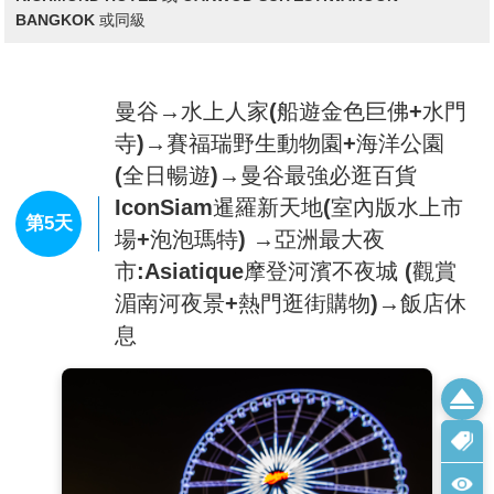
工廠可以體驗灌乳膠水到模具裡的活動。
是安排泰國行程必去的景點，泰國有相當多的水上市
【蛇園】
內劃分不同的區域，每個區域可以見到不同種
場，
芭塔雅四方水上市場
查看完整資訊
(Pattaya Floating Market)
是
類的蛇、蟒，遊客能夠近距離體驗來自世界50多種蛇類
聚集泰國傳統建築、水上市場獨特交易方式、泰國各
的真實生活方式，深入瞭解蛇的有關知識。還有各式各
早餐：
飯店內享用
種表演、人氣泰式美食、各種親身體驗與百家紀念品
樣的展覽活動，有趣又令人振奮，讓人們對蛇類有全新
午餐：
火山排骨泰式餐$ 250B
商店，這裡就是個專為遊客打造的觀光水上市場。也
的瞭解認識，一改往日對蛇的畏懼之情。
晚餐：
發餐費(現場發每位貴賓泰銖$250B)
是電影《杜拉拉升職記》的拍攝場景之一！
「四方水
【童話甜甜屋 (每人贈送一隻冰淇淋)】
夢幻糖果甜點屋 :
上市場」網羅來自四面八方各種特色店家而得名，市
住宿：
五星飯店THAYA HOTEL HOTEL 或 GRAND
2020年完工的最新泰國超粉嫩的網紅打卡景點，繽紛亮
場共有
100
多個攤位，從米粉湯、鱷魚肉、章魚燒、泰
RICHMOND HOTEL 或 OAKWOD SUITESTIWANOON
眼的馬卡龍色彩，將整個園區布置得非常可愛又生動，
式奶茶、香蕉煎餅及芒果糯米飯等美食到泰國傳統服
BANGKOK 或同級
各式各樣的糖果、薑餅屋、冰淇淋的造型，讓大人小孩
飾、在地名產、工藝品等商品，商家都是位在木雕風
都可以沉浸在夢幻般童話世界，直叫人少女心爆發！
格的建築物裡，不像一般傳統水上市場會有很多水上
【四面佛】
祈
福虔誠
遠近馳名的
【愛樂威四面佛
船家在水上兜售，雖然比較沒有傳統市場的感覺，但
ERAWAN】，即是印度教三位一體神中的創造神-大梵
曼谷→水上人家(船遊金色巨佛+水門
比較乾淨衛生，會讓人願意花心思逛街吃美食，也比
天，所以該稱之為四面神，而非四面佛。四面神有四個
較不怕拉肚子。
寺)→賽福瑞野生動物園+海洋公園
面，四雙手和一雙脚，有脚的即是正面，從正面以順時
【紫醉金迷夜生活【
Pattaya Walking
(全日暢遊)→曼谷最強必逛百貨
針方向算起四個面分別代表：平安（手持佛珠）、事業
Street
】】
芭達雅的洋人步行街，顧名思義有眾多國
IconSiam暹羅新天地(室內版水上市
（手持權杖）、婚姻（手持貝殼）、財富（手持金
外觀光客步行於此，燈紅酒綠的街道，充滿著異國風
第5天
磚）；也分別代表慈、悲、喜、捨四個字。
場+泡泡瑪特) →亞洲最大夜
味。原址為洋人美軍大街，在
1950
年代時只是個小漁
※ 行程小常識：教您參拜四面神
村，因越戰關係，芭達雅變成美軍作戰之餘尋歡作樂
市:Asiatique摩登河濱不夜城 (觀賞
參拜方式為先至右方販賣部購買一套香花供品，金額及
的區域，歌舞昇平，但隨著美軍撤退絲毫不減熱鬧景