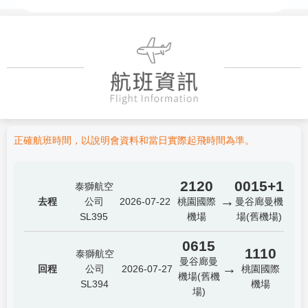
正確航班時間，以說明會資料和當日實際起飛時間為準。
2120
0015+1
泰獅航空
→
去程
公司
2026-07-22
桃園國際
曼谷廊曼機
SL395
機場
場(舊機場)
0615
1110
泰獅航空
曼谷廊曼
→
回程
公司
2026-07-27
桃園國際
機場(舊機
SL394
機場
場)