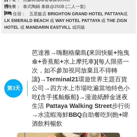
尺土地上獨具一格的風土人情。享受泰爽渡假莊園的七
合一體驗(遊覽度假莊園+泰國文化表演+騎大象(10分
鐘)+乘坐南邦馬車+潑水節體驗+古船遊+泰式服裝體驗
+水果大餐) 。濃濃泰國風就是莊園帶來的感受，安排體
驗泰國特有節慶宋干節與水燈節，以為這樣就結束了
查看完整資訊
嗎? 還有可愛大象和馬車等著貴客蒞臨，這麼特別的旅
遊經驗，就是要讓您上傳照片打卡，羨煞親朋好友！
早餐：
飯店內享用
【七珍佛山】
起源：建造的土地原屬販賣寶石的華人所
午餐：
黑森林風味餐泰銖$350B
擁，利用寶石售出所得將周圍土地全都買下。適逢九世
晚餐：
泰式陶鍋 泰銖@250B (二人一套)
泰皇登基50周年，一向以勤政愛民為人民付出的形象，
住宿：
五星飯店 BRIGHTON GRAND HOTEL PATTAYA或
寶石商人感念於此將這座山贈送予泰皇。受感動的九世
LK EMERALD BEACH 或 WAY HOTEL PATTAYA 或 THE ZIGN
泰皇便決定將子民的誠意化成釋迦牟尼佛祝福民眾但嘗
HOTEL 或 MANDARIN EASTVILL 或同級
試過許多方法都無法打造成功，最後由義大利工程師利
用巧思，將七珍山剖半，以雷射雕琢再嵌入18噸24K的
黃金，打造成金身佛像。佛像胸口放置一尊以七彩寶石
鑄成的小佛像，故而得名。這裡據傳是由得道高僧挑選
芭達雅→嗨翻格蘭島(來回快艇+拖曳
的風水寶地，用來建造九世皇廟供奉歷代泰皇與皇后。
傘+香蕉船+水上摩托車)(每人限搭一
【九世皇廟】
九世皇廟位於泰國芭堤雅，泰國人都叫
次，如不參加視同放棄且不得轉
它“國王廟”。九世皇廟的建築與其它廟宇不同，沒有其
讓)→Terminal21環遊世界主題百貨
它寺廟那樣金碧輝煌，而是以節檢和朴素為原則，蓋成