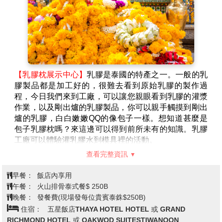
天俱樂部或者金沙灘俱樂部
泰國伴手禮好所在→金東尼人妖秀
※註：
出海行程，請攜帶泳衣褲與防曬用品，基於衛生考
量毛巾也請自備，盡量攜帶輕便型行李，並請注意您的貴
重物品隨身或使用酒店保險箱避免因遊玩時遺失。
※註：
為了您的安全，請配合導遊和領隊宣達的相關注意
事項，且下水請務必穿上救生衣，謝謝合作！
【
TERMINAL 21
購物中心
】
Terminal 21 Pattaya
完全以營造異國風情為特色的購物中心，讓你從廣場
拍進賣場，連柱子或廁所都可以盡情的擺姿勢狂拍，
而且連美食廣場都是街邊小吃的平易價格，來芭達雅
不進來朝勝真的會對不起自己啊！門口光是看到偌大
廣敞立了一架飛機就令人瞠目結舌，入口處的幾個行
李箱堆疊的藝術裝置，正好滿足旅遊的無限想像。
Terminal 21
完完全全打造成航站大樓的氛圍，非但入
口以登機門的
Gate
來編號，座位區甚打造成行李輸送
【乳膠枕展示中心】
乳膠是泰國的特產之一。一般的乳
轉盤的樣貌，真的是非常有想像力。樓層由最底層依
膠製品都是加工好的，很難去看到原始乳膠的製作過
序為
G
、
M
及
1
至
3
樓，融入法國巴黎、英國倫敦、義大
程，今日我們來到工廠，可以讓您親眼看到乳膠的灌漿
利、日本東京及美國舊金山等異國風情，將最具特色
作業，以及剛出爐的乳膠製品，你可以親手觸摸到剛出
的建築、人物、特色融入整個空間中，不得不說真的
爐的乳膠，白白嫩嫩QQ的像包子一樣。想知道甚麼是
很細膩。
包子乳膠枕嗎？來這邊可以得到前所未有的知識。乳膠
【四方水上市場
】
(
含手搖舢舨船費用
)
逛水上市場