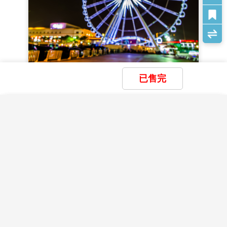
湄南河夜景+熱門逛街購物)→飯店休
種類依個人所需（一般參拜為20~50銖，許願還願為
象，逐漸發展國際著名觀光勝地，列為芭達雅夜晚必
100銖以上），點燃香柱及蠟燭後，再依順時針方向自
息
去之處。華燈初上，芭達雅徒步街展現無限旖旎的風
正面起順序參拜，各面均於參拜後供上三支香、一支燭
光，有多彩繽紛的閃耀霓虹燈、令人血脈噴張的鋼管
及一串花；若只有一燭一花之最簡套裝，於參拜前第一
熱舞，以及許多醉翁之意不在酒的酒客，儼然一座美
面先上燭，依序四面均上完三柱香後，回到正面再獻花
軍俱樂部洋人街不夜城，數十間
Go Go Bar
外以各式裝
即可。
扮吸引旅客的摩登女郎，無論性感迷人的空姐、比基
【必買必逛！BIG C Supercenter泰國版家樂福】
泰國
尼高挑辣妹等，都是前往泰國自由行芭達雅
Walking
已售完
曼谷的BIG C算是曼谷最大型的連鎖超市量販店，其角
Street
最讓人難以抵抗的誘惑，
Go Go Bar
內除了有熱
色類似台灣的大潤發、家樂福、愛買，但商場內有包含:
情表演，還有以漂亮聞名的美麗小姐們，可說是環肥
藥妝店、平價服飾、眼鏡行、美髮店、提款機、通訊行
燕瘦、各有千秋，而且只需點杯飲料就能入場大開眼
×
×
×
我儲存的商品
我瀏覽過的商品
商品比較清單
清除全部
清除全部
清除全部
開始比較
等各種與生活貼近的商家，可以說是當地人的平價好鄰
界一番，何樂而不為？前來泰國旅遊，在芭達雅若您
×
居。
主題精選行程
想單純打發時間、輕鬆消遣，部分酒吧還有
band
現場
泰國最頂級最精彩的
【金東尼人妖表演秀】
金東尼人妖
×
演奏，肯定讓您度過最璀璨繽紛的浪漫夜晚。除此之
【全程五星】五星曼芭泰浪漫~ 潮玩泡泡
秀為曼谷前三大人妖秀，精心設計的劇院富麗堂皇，舞
目前沒有儲存商品
外，若想來趟美軍俱樂部洋人街之旅，這一帶也提供
目前沒有比較商品
瑪特 格蘭島 賽福瑞野生動物園+海洋世界
花季楓紅
台燈光、音效、排場俱佳，搭配婀娜多姿的人妖，呈現
許多道地泰式海鮮料理，想吃到最新鮮的泰國蝦，可
水果吃到飽 水流蝦海鮮BBBQ啤酒暢飲 6
出完美的演出，演繹鄧麗君的經典歌曲、泰國傳統舞蹈
22,500
【水上人家船遊金色巨佛+水門寺】
搭乘長尾船讓您了
07/22
賞花
賞櫻
賞楓
TWD
別錯過芭達雅
Walking Street
的眾多海鮮餐廳。
天5晚
秀、現代歌舞表演、中國宮廷舞劇、百老匯舞劇等精緻
解純樸的泰國人民居住於此水邊的傳統生活方式。沿途
【活跳跳
水流蝦海鮮
BBQ
自助餐吃飽飽
+
啤酒
的歌舞秀，搭配五光十色的舞台燈光，帶你體驗別具特
自船上遠眺過去，可以看到水門寺內高達20層樓高的純
飲料暢飲
】
在日本有流水涼麵，我們泰國有流水大
雪季極地
色的曼谷之夜。
手工製作金色大佛銅像，超巨大佛身遠遠就能看到大佛
頭蝦！活跳跳的泰國大頭蝦放進特製的長水道，像是
滑雪
玩雪
藏王樹冰
立山黑部
破冰船
極光
莊嚴樣態具設計感的白色幾何狀佛塔的水門寺及高達69
一條小運河。想吃什麼、吃多少，任你現撈現烤，直
公尺的金色巨佛，此兩個景點近幾年成為新興的網紅打