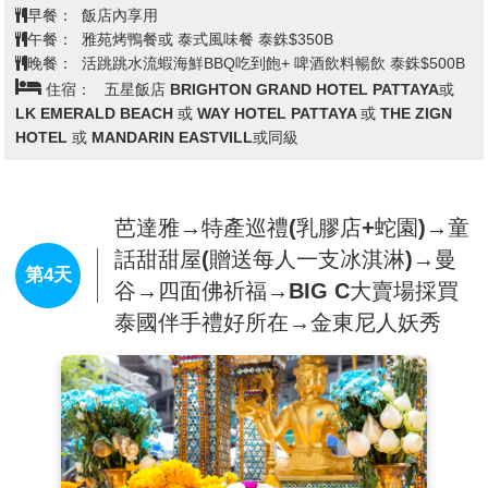
於芭達雅的南方、曼谷灣的東南方、暹羅灣的東部。
因豐富的珊瑚群生態而聞名，周圍環繞著各種色彩繽
紛的珊瑚礁，風景秀麗，擁有翡翠綠的壯麗大海，是
泰國國內著名的水上活動天堂。親臨此地你可體驗海
上拖曳傘，探索海底世界；乘搭刺激的水上摩托車和
香蕉船；亦可在海邊悠然散步、享受日光浴和眼前的
美景，盡情享受愉快出海時光！
查看完整資訊
※註：
格蘭島為離島行程，當地法令因保險涵蓋年齡規
範，
5
歲以下及
60
歲以上與無法行動自主者，無法上島。
早餐：
飯店內享用
將安排您於酒店內自由活動，並請於報名時主動告知您的
午餐：
雅苑烤鴨餐或 泰式風味餐 泰銖$350B
業務員，
於當地
退還該活動費用每位
$500
泰銖
(
出發後放棄
晚餐：
活跳跳水流蝦海鮮BBQ吃到飽+ 啤酒飲料暢飲 泰銖$500B
行程無法退費
)
，當日之午餐仍會與團體同時進行。敬請見
住宿：
五星飯店 BRIGHTON GRAND HOTEL PATTAYA或
諒。
LK EMERALD BEACH 或 WAY HOTEL PATTAYA 或 THE ZIGN
※註：
參與水上活動時，
僅適用於
120
公分以上旅客參
HOTEL 或 MANDARIN EASTVILL或同級
加
，並請注意自身建康及安全，患有高血壓、心臟衰弱、
癲癇、剛動完手術、酒醉、孕婦等恕不適合參加，
以避免
活動中發生危險。
芭達雅→特產巡禮(乳膠店+蛇園)→童
※註：
如無法前往格蘭島者，也無法參加水上活動者，敬
請見諒。
話甜甜屋(贈送每人一支冰淇淋)→曼
第4天
※註：若因
當天風浪過大，無法出海：則更換為翡翠灣海
谷→四面佛祈福→BIG C大賣場採買