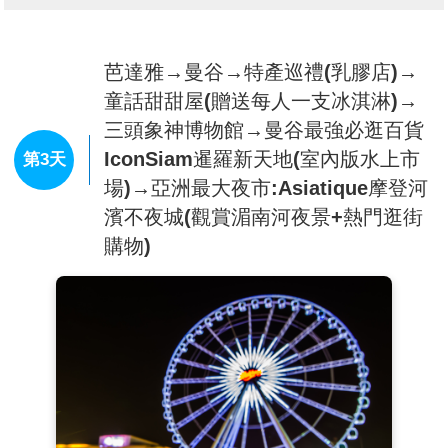
※註：參與水上活動時，僅適用於120公分以上旅客參
加，並請注意自身建康及安全，患有高血壓、心臟衰
弱、
癲癇、剛動完手術、酒醉、孕婦等恕不適合參加，以避
芭達雅→曼谷→特產巡禮(乳膠店)→
免活動中發生危險。
童話甜甜屋(贈送每人一支冰淇淋)→
※註：如無法前往格蘭島者，也無法參加水上活動者，
三頭象神博物館→曼谷最強必逛百貨
敬請見諒。
IconSiam暹羅新天地(室內版水上市
※註：若因當天風浪過大，無法出海：則更換為翡翠灣
第3天
海天俱樂部或者金沙灘俱樂部
場)→亞洲最大夜市:Asiatique摩登河
※註：出海行程，請攜帶泳衣褲與防曬用品，基於衛生
濱不夜城(觀賞湄南河夜景+熱門逛街
考量毛巾也請自備，盡量攜帶輕便型行李，並請注意您
購物)
的貴重物品隨身或使用酒店保險箱避免因遊玩時遺失。
※註：為了您的安全，請配合導遊和領隊宣達的相關注
意事項，且下水請務必穿上救生衣，謝謝合作！
【芭達雅將軍山觀景台】
原本是駐泰美軍基地的一個俱
樂部。後改成觀景台: 從芭堤雅至高點可以遠眺太平洋
暹羅灣，遠眺芭堤雅的海灣、海灘和山腳下的旅遊碼
頭，風景十分秀麗。從這裡看芭堤雅風光是最好的場
所，海灣、沙灘、泰國灣的太平洋海域以及縱橫交錯的
市區街道，都盡收眼底。
【全明星號遊艇All Star Cruise Pattaya】
芭 達雅All