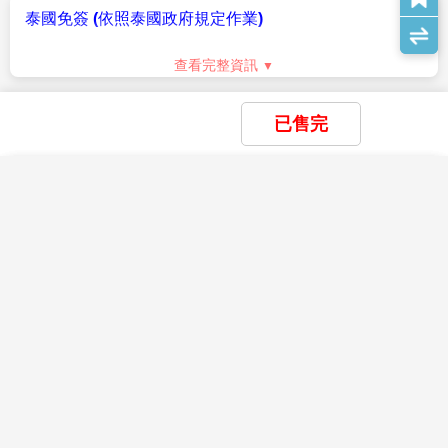
◆床頭小費每晚每房20～50元泰銖。
泰國免簽 (依照泰國政府規定作業)
◆旅館行李員上下行李進出房間時，每人每件20元泰
銖。
查看完整資訊
◆飯店內若有額外服務需求，每次給予約20元泰銖或1美
自費活動
元左右。
已售完
Self-funded
◆騎馬車：每次付馬夫，每人約20元泰銖 。
◆騎牛車：每次付牛車夫，每人約20元泰銖。
◆騎大象：每次付馴象師，每人約20元泰銖。
×
×
×
我儲存的商品
我瀏覽過的商品
商品比較清單
◆搭船：每次付船夫，每人約20元泰銖。
清除全部
清除全部
清除全部
開始比較
◆SPA: 您可以視芳療師的服務品質或專業水準彈性的給
×
主題精選行程
予小費，約100元泰銖。
×
【泰愛華航~全程五星】 五星曼芭 泰驚豔
◆古式按摩：您可以視按摩師的服務品質或專業水準彈
目前沒有儲存商品
目前沒有比較商品
嗨翻格蘭島 全明星號 賽福瑞野生動物園
花季楓紅
性的給予小費，約100元泰銖。
+海洋世界 泰式按摩 亞洲夜市 5天
8.機票規定及限制
25,500
07/21
賞花
賞櫻
賞楓
TWD
查看完整資訊
▲此行程為付訂後不可更改或取消，否則會没收訂金
$10000及+飯店簽証等費用，請注意。
小費說明
雪季極地
▲本行程無法延長或縮短天數、更改航班及日期。
Service Charge
9.航班及飯店說明
滑雪
玩雪
藏王樹冰
立山黑部
破冰船
極光
▲飯店及航班皆以最終確認以行前說明會資料為準。
泰國是個習慣付小費的國家之一，而付小費是一種禮
如逢飯店接到大型團體業務而客滿時，本公司將會以同
親子樂園
儀！