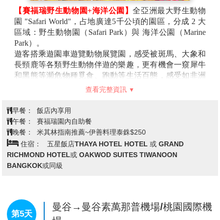
秀、人妖秀，還有蠻多美食餐廳、商店、按摩館、伴手
【賽福瑞野生動物園+海洋公園】
全亞洲最大野生動物
禮店、曼谷包、BKK包，怕錢帶不夠也有Super Rich可
園 "Safari World"，占地廣達5千公頃的園區，分成 2 大
以換泰銖。
區域：野生動物園（Safari Park）與 海洋公園（Marine
位於昭披耶河畔的河濱碼頭夜市，地標就是河畔
Park）。
Asiatique Sky巨型摩天輪，可搭乘摩天輪從高處欣賞曼
遊客搭乘遊園車遊覽動物展覽園，感受被斑馬、大象和
谷昭披耶河夜景，是曼谷耍浪漫的景點之一。Asiatique
長頸鹿等各類野生動物伴遊的樂趣，更有機會一窺犀牛
河濱碼頭夜市的特色就是這裡不是一般傳統夜市，而是
和黑熊等瀕危物種覓食、跑動等生活百態，感受如非洲
充滿美麗歐式建築、紅磚房、文青造景的舒適商場型夜
野生園地的氛圍；更可以一試與百厭猩猩等動物留下奇
查看完整資訊
市，逛起來非常寬廣舒適，又有河畔景色可以欣賞，是
趣的合照，為旅程增添趣味，亦有有機會看到色彩繽
年輕人會喜歡的文藝型夜市。
紛、奇異的雀鳥成群在空中翱翔，是在一般動物園享受
早餐：
飯店內享用
不到的體驗。
(
若進
"
長頸鹿觀景台
"
則須另付門票
@200
午餐：
賽福瑞園內自助餐
泰銖
-
含飼料
)
晚餐：
米其林指南推薦~伊善料理泰銖$250
海洋公園（Marine Park）以海洋為主題，展出各種海洋
住宿：
五星飯店THAYA HOTEL HOTEL 或 GRAND
動物，安排海豚、海獅及各種水上活動表演，亦設有各
RICHMOND HOTEL或 OAKWOD SUITES TIWANOON
類表演讓遊客與不同動物互動，身懷絕技的海獅和海豚
BANGKOK或同級
會為你創造一個難忘的馬戲表演，如敏捷的海豚，從水
中縱身躍起，贏得全場歡呼，溫馴的海獅和你開心的握
手相見歡，更別錯過讓人驚艷不已的小白鯨表演。
【四面佛祈福】
祈福虔誠遠近馳名的【愛樂威四面佛
曼谷→曼谷素萬那普機場/桃園國際機
第5天
ERAWAN】，即是印度教三位一體神中的創造神-大梵