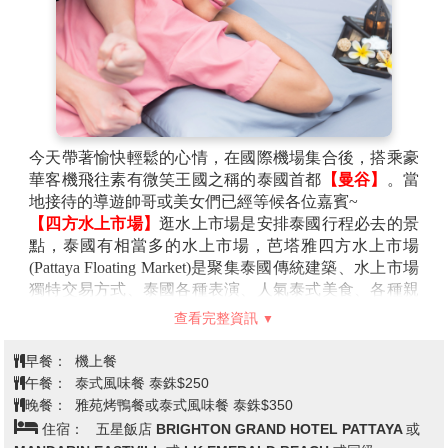
今天帶著愉快輕鬆的心情，在國際機場集合後，搭乘豪
華客機飛往素有微笑王國之稱的泰國首都
【曼谷】
。當
地接待的導遊帥哥或美女們已經等候各位嘉賓~
【四方水上市場】
逛水上市場是安排泰國行程必去的景
點，泰國有相當多的水上市場，芭塔雅四方水上市場
(Pattaya Floating Market)是聚集泰國傳統建築、水上市場
獨特交易方式、泰國各種表演、人氣泰式美食、各種親
身體驗與百家紀念品商店，這裡就是個專為遊客打造的
查看完整資訊
觀光水上市場。也是電影《杜拉拉升職記》的拍攝場景
之一！
(含手搖舢舨船費用)
早餐：
機上餐
「四方水上市場」網羅來自四面八方各種特色店家而得
午餐：
泰式風味餐 泰銖$250
名，市場共有100多個攤位，從米粉湯、鱷魚肉、章魚
晚餐：
雅苑烤鴨餐或泰式風味餐 泰銖$350
燒、泰式奶茶、香蕉煎餅及芒果糯米飯等美食到泰國傳
住宿：
五星飯店 BRIGHTON GRAND HOTEL PATTAYA 或
統服飾、在地名產、工藝品等商品，商家都是位在木雕