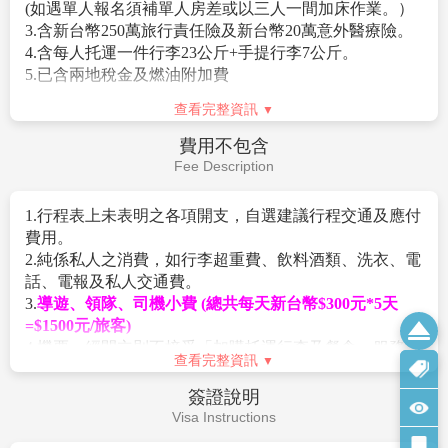
(如遇單人報名須補單人房差或以三人一間加床作業。）
是復古裝扮、二手服飾等都能看到，另外如果想做光療
季訂金NT$15,000/人
3.含新台幣250萬旅行責任險及新台幣20萬意外醫療險。
指甲或剪髮的，在這邊也有好幾個攤位可以選擇，重點
3.本行程以團體模式作業，行程中恕不接受脫隊要求。
4.含每人托運一件行李23公斤+手提行李7公斤。
是價格其實相當不錯，相信來這裡一趟無論是吃的或買
本行程為購物團:
小孩佔床為大人團費，不佔床費用可減
5.已含兩地稅金及燃油附加費
的都應該能讓你有所收獲。
$1000；小朋友不佔床則無送網卡
外藉人士或持外國護照者須加價$2000
查看完整資訊
本優惠報價是以雙人入住一房計算，若遇單人房需補單
費用不包含
人房差。
Fee Description
4.本行程僅適用持台灣護照旅客，不收泰籍人士.學生.會
議參展團及外籍人士報價另議。
1.行程表上未表明之各項開支，自選建議行程交通及應付
因是購物團所以18歲以下未成年人及75歲以上老人參
費用。
團，皆不得超過參團旅客的30%比例，
2.純係私人之消費，如行李超重費、飲料酒類、洗衣、電
若有超出則按超出的旅客加收團費+$1000。
話、電報及私人交通費。
5.所有活動如不參加均無法退費，亦不可轉讓。
3.
導遊、領隊、司機小費 (總共每天新台幣$300元*5天
6.滿16歲(含)以下小朋友無論佔床與否，不贈送指壓，亦
=$1500元/旅客)
不可退費。
4.機票一經開立則不接受「加購托運行李及餐食」服務，
7.小費：在國外大多數的服務業從業人員為無底薪制，
查看完整資訊
旅客如需加購請於櫃檯購買。
「小費」 即成為他們主要的收入來源，以下就必要給予
5.旅客若有個別需求，得自行投保旅行平安保險。
之小費供您參考：
簽證說明
6.
泰國免簽 (依照泰國政府規定作業)
◆全程每位貴賓每天需支付導遊小費台幣NT150*5天+領
Visa Instructions
隊小費NT150*5天=NT1500元。