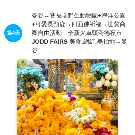
地的文化遺產、風俗和工藝之美。無論是外觀還是內部
了有熱情表演，還有以漂亮聞名的美麗小姐們，可說是
都特色十足，非常值得一遊！有祈求富貴與繁榮、平安
環肥燕瘦、各有千秋，而且只需點杯飲料就能入場大開
和健康、事業與學業…等不同的神龕。首次拜訪摸不著
曼谷→賽福瑞野生動物園+海洋公園
眼界一番，何樂而不為？前來泰國旅遊，在 芭達雅若您
頭緒也沒關係，可以直接掃瞄左上角的QR CODE，有
想單純打發時間、輕鬆消遣，部分酒吧還有band現場演
+可愛長頸鹿→四面佛祈福→世貿商
英文、泰文、簡體中文的介紹10大朝聖之旅景點，跟著
奏，肯定讓您度過最璀璨繽紛的浪漫夜晚。除此之外，
圈自由活動→全新火車頭喬德夜市
第4天
玩一圈也可以跟著朝拜一圈，還有教你如何拜三頭象神
若想來趟美軍俱樂部洋人街之旅，這一 帶也提供許多道
JODD FAIRS 美食.網紅.美拍地→曼
喔!
地泰式海鮮料理，想吃到最新鮮的泰國蝦，可別錯過芭
【IconSiam暹羅新天地】
著名的水上市場一直是旅客們
達雅Walking Street的眾多海鮮餐廳。
谷
前往泰國曼谷旅遊或自由行必去的景點之一，而琳瑯滿
※註：在芭達雅遊玩時導遊常會推薦一些自費活動，如
目的特色百貨更是曼谷的特色，而暹羅天地 ICONSIAM
您無參加，導遊或領隊或助手將會依照當天行程安排，
結合了水上市場與百貨公司這兩項元素，將水上市場搬
就近安排讓您休息或送您先回酒店。
進室內，成為泰國第一間擁有室內水上市場的百貨公
司，裡面不僅有各大知名品牌、還有許多泰國美食，最
棒的是在百貨公司還能吃到水上市場的平價小吃，暹羅
天地也與日本高島屋結合，提供許多美妝與生活用品，
還可以到暹羅天地河濱公園欣賞美麗的水舞表演，不僅
能欣賞到昭皮耶河的美景，還能體驗泰國文化，一舉兩
得！
【全新亞洲河濱夜市】
佔地4.8公頃的Asiatique河濱碼頭
夜市，每天營業，共有1500個大小不一的商家，屬於歐
美造景風融合泰式文創風的現代商圈，有好看的泰拳