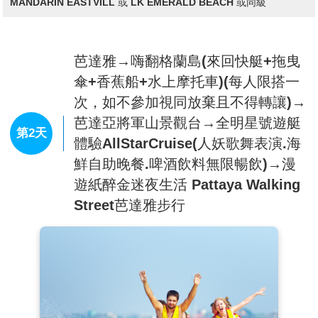
MANDARIN EASTVILL 或 LK EMERALD BEACH 或同級
風格的建築物裡，不像一般傳統水上市場會有很多水上
船家在水上兜售，雖然比較沒有傳統市場的感覺，但比
較乾淨衛生，會讓人願意花心思逛街吃美食，也比較不
怕拉肚子。
芭達雅→嗨翻格蘭島(來回快艇+拖曳
【體驗泰國古式按摩(約2小時)】
與中醫的推拿相近，經
傘+香蕉船+水上摩托車)(每人限搭一
常按摩穴位也會舒筋活絡，特別安排兩小時的療程(大通
次，如不參加視同放棄且不得轉讓)→
舖)使你強身健體而且神清氣爽。(小費敬請自理)
芭達亞將軍山景觀台→全明星號遊艇
註：16歲以下貴賓恕無法按摩，但於當地將會由導遊或
第2天
領隊安排享用冰淇淋乙份。
體驗AllStarCruise(人妖歌舞表演.海
【TERMINAL 21購物中心】
Terminal 21 Pattaya完全以
鮮自助晚餐.啤酒飲料無限暢飲)→漫
營造異國風情為特色的購物中心，讓你從廣場拍進賣
遊紙醉金迷夜生活 Pattaya Walking
場，連柱子或廁所都可以盡情的擺姿勢狂拍，而且連美
食廣場都是街邊小吃的平易價格，來芭達雅不進來朝勝
Street芭達雅步行
真的會對不起自己啊！門口光是看到偌大廣敞立了一架
飛機就令人瞠目結舌，入口處的幾個行李箱堆疊的藝術
裝置，正好滿足旅遊的無限想像。Terminal 21完完全全
打造成航站大樓的氛圍，非但入口以登機門的Gate來編
號，座位區甚打造成行李輸送轉盤的樣貌，真的是非常
有想像力。樓層由最底層依序為G、M及1至3樓，融入
法國巴黎、英國倫敦、義大利、日本東京及美國舊金山