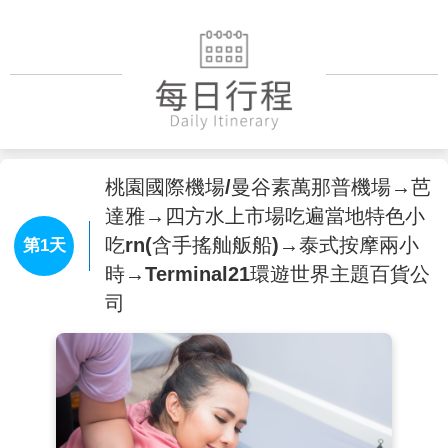
桃園國際機場/曼谷素萬那普機場→芭
達雅→四方水上市場吃遍當地特色小
吃rn(含手搖舢舨船)→泰式按摩兩小
第1天
時→Terminal21環遊世界主題百貨公
司