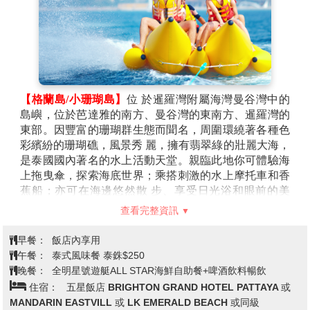
等異國風情，將最具特色的建築、人物、特色融入整個
空間中，不得不說真的很細膩。
註：在芭達雅遊玩時導遊常會推薦一些其它好玩的自費
活動，如您無意願參加，導遊或領隊或助手將會依照當
天行程安排，就近安排讓您休息或送您先回酒店。
【格蘭島/小珊瑚島】
位 於暹羅灣附屬海灣曼谷灣中的
島嶼，位於芭達雅的南方、曼谷灣的東南方、暹羅灣的
東部。因豐富的珊瑚群生態而聞名，周圍環繞著各種色
彩繽紛的珊瑚礁，風景秀 麗，擁有翡翠綠的壯麗大海，
是泰國國內著名的水上活動天堂。親臨此地你可體驗海
上拖曳傘，探索海底世界；乘搭刺激的水上摩托車和香
蕉船；亦可在海邊悠然散 步、享受日光浴和眼前的美
景，盡情享受愉快出海時光！
查看完整資訊
※註：格蘭島為離島行程，當地法令因保險涵蓋年齡規
範，5歲以下及60歲以上與無法行動自主者，無法上島
早餐：
飯店內享用
將安排您於酒店內自由活動，並請於報名時主動告知您
午餐：
泰式風味餐 泰銖$250
的業務員，可預先退還該活動費用每位$500泰銖
晚餐：
全明星號遊艇ALL STAR海鮮自助餐+啤酒飲料暢飲
(出發後放棄行程無法退費)，當日之午餐仍會與團體同
住宿：
五星飯店 BRIGHTON GRAND HOTEL PATTAYA 或
時進行。敬請見諒。
MANDARIN EASTVILL 或 LK EMERALD BEACH 或同級