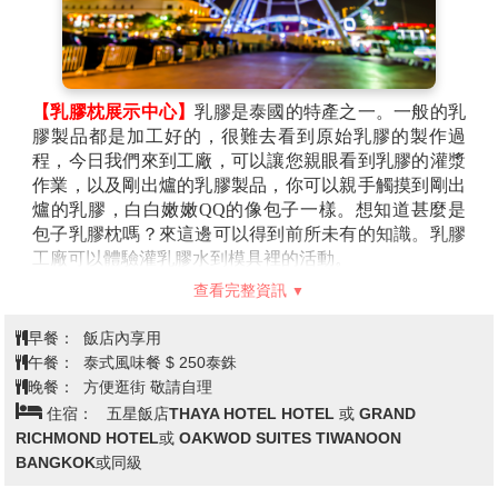
StarCruise 是第一艘行駛於暹羅灣海岸線的全新遊艇。在
遊艇上享受歡樂美食及觀看泰國有名的人妖秀表演！ 遊
艇環繞整個芭達雅海灣。全船共分三層有250個座位，
有現今最火紅的芭堤雅網紅IG打卡景點，一邊享用美
【乳膠枕展示中心】
乳膠是泰國的特產之一。一般的乳
食，一邊觀賞美景，體驗不一樣的芭提雅夜晚。遊 船上
膠製品都是加工好的，很難去看到原始乳膠的製作過
準備豐富的自助餐美食，泰國時令水果，啤酒飲料無限
程，今日我們來到工廠，可以讓您親眼看到乳膠的灌漿
暢飲。
作業，以及剛出爐的乳膠製品，你可以親手觸摸到剛出
【紫醉金迷夜生活【Pattaya Walking Street】】
芭達雅
爐的乳膠，白白嫩嫩QQ的像包子一樣。想知道甚麼是
的洋人步行街，顧名思義有眾多國外觀光客步行於此，
包子乳膠枕嗎？來這邊可以得到前所未有的知識。乳膠
燈紅酒綠的街道，充滿著異國風味。原址為洋人美軍大
工廠可以體驗灌乳膠水到模具裡的活動。
街，在1950年代時只是個小漁村，因越戰關係，芭 達雅
【童話甜甜屋 (每人贈送一隻冰淇淋)】
夢幻糖果甜點屋 :
變成美軍作戰之餘尋歡作樂的區域，歌舞昇平，但隨著
查看完整資訊
2020年完工的最新泰國超粉嫩的網紅打卡景點，繽紛亮
美軍撤退絲毫不減熱鬧景象，逐漸發展國際著名觀光勝
眼的馬卡龍色彩，將整個園區布置得非常可愛又生動，
地，列為芭達雅夜晚必去之處。華燈初上，芭達雅 徒步
早餐：
飯店內享用
各式各樣的糖果、薑餅屋、冰淇淋的造型，讓大人小孩
街展現無限旖旎的風光，有多彩繽紛的閃耀霓虹燈、令
午餐：
泰式風味餐 $ 250泰銖
都可以沉浸在夢幻般童話世界，直叫人少女心爆發！
人血脈噴張的鋼管熱舞，以及許多醉翁之意不在酒的酒
晚餐：
方便逛街 敬請自理
【三頭象神博物館】
是泰國富商Lek Viriyaphant為了發
客，儼然一座美軍俱樂部洋人街不夜城，數十間 Go Go
住宿：
五星飯店THAYA HOTEL HOTEL 或 GRAND
揚並保存泰國文化藝術而建造的私人博物館，館中最引
Bar外以各式裝扮吸引旅客的摩登女郎，無論性感迷人
RICHMOND HOTEL或 OAKWOD SUITES TIWANOON
人注目的就是巨大的三頭象雕像，雕像內部即是博物館
的空姐、比基尼高挑辣妹等，都是前往泰國自由行芭達
BANGKOK或同級
主體，收藏各種古代宗教物品和藝術品，讓訪客感受當
雅Walking Street最讓人難以抵抗的誘惑，Go Go Bar內除