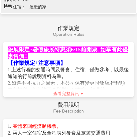
望。
住宿：
溫暖的家
【喬德夜市Jodd Fairs】
全新JODD FAIRS夜市一改以往
色彩繽紛的帳篷，而是統一以白色簡約色作主調，充滿
文青風格。每天營業時間從上午11:00至深夜24:00，之
作業規定
前拉差達火車夜市裡相當有知名度及瘋傳的火山排骨、
Operation Rules
水果西施也都在這裡重新開始營業，另外還有不少很有
特色且美味的店家也有設攤，像是青木瓜沙拉、麻辣串
燒、熱炒、手抓海鮮料理等在這裡都找的到，還有不少
旅展限定~暑假旅展特惠須6/15前開票, 始享有此優
種類的泰國美味小吃可以選擇，每個攤位都有著特色裝
惠售價!!
潢，並且使出渾身解數來招攬客人，價格方面也是很親
【作業規定+注意事項】
民，或許是到訪時剛好是下班用餐時間，不少泰國上班
1.上述行程的交通時間及餐食、住宿、僅做參考，以最後
族來這聚餐一邊吃一邊享受清涼的啤酒。這裡也有些感
通知的行前說明資料為準。
覺不錯且裝潢很有特色的店家，像是在沙灘旁都會看到
2.如遇不可抗力之因素，本公司保有變更同飯店.行程順
的調酒飲料車、路邊坐著吃的日式居酒屋車、泰式料理
序之權利，但保證不會影響行程內容，請見諒
.
查看完整資訊
餐車及咖啡車等看起來都很棒，後方廣場也擺放幾台中
3.本行程設定為團體旅遊行程，故為顧及旅客於出遊期間
古古董車，加上喇叭播放出來的音樂，更讓有人彷彿身
之人身安全及相關問題，於旅遊行程期間，恕無法接受
費用說明
在美國邁阿密或中南美洲的錯覺，不少人也會特地來跟
脫隊之要求，造成不便之處，敬請見諒。
Fee Description
這些古董車拍網美紀念照。既然是夜市，除了美食之外
【特別說明】
當然不能錯過買東西囉！無論是帽子、上衣、褲子、裙
1.
本行程最低成團人數為16人，16位以上派遣專業領隊隨
1.
團體來回經濟艙機票。
子、皮帶配件、手飾耳環及包包鞋子在這通通都能找
團服務。當地配備專業導遊解說。
2. 兩人一室住宿及全程表列餐食及旅遊交通費用
到，加上這個市集本來就是以年輕族群為主，因此無論
2.
團體報名經確認後，請繳交訂金NT$10,000/人, 連休旺