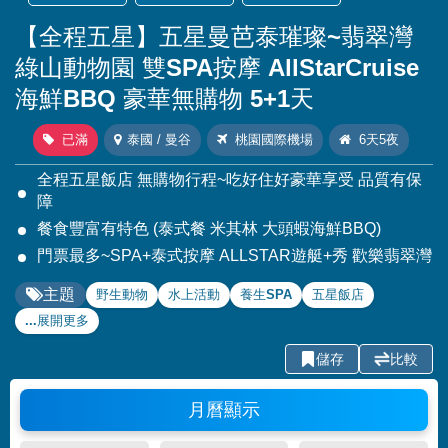
【全程五星】五星曼芭泰璀璨~翡翠灣
綠山動物園 雙SPA按摩 AllStarCruise
海鮮BBQ 豪華無購物 5+1天
已滿
泰國 / 曼谷
桃園國際機場
6天5夜
全程五星飯店 無購物行程~吃好住好豪華享受 品質有保
障
餐食豐富有特色 (泰式餐 米其林 大頭蝦海鮮BBQ)
門票最多~SPA+泰式按摩 ALLSTAR遊艇+秀 歡樂翡翠灣
主題
野生動物
水上活動
養生SPA
五星飯店
...展開更多
儲存
比較
月曆顯示