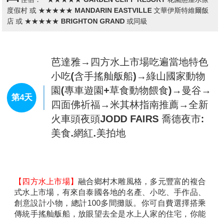
打造成航站大樓的氛圍，非但入口以登機門的Gate來編
號，座位區甚打造成行李輸送轉盤的樣貌，真的是非常
有想像力。樓層由最底層依序為G、M及1至3樓，融入
芭達雅→翡翠灣海天俱樂部(海上噴射
法國巴黎、英國倫敦、義大利、日本東京及美國舊金山
摩托艇+香蕉船+海上拖曳滑板 (每人
等異國風情，將最具特色的建築、人物、特色融入整個
限搭一次，如皆不參加可換腳底按摩
空間中，不得不說真的很細膩。
30分鐘)→精油SPA按摩→3D動漫藝
【全明星號遊艇All Star Cruise Pattaya】
芭達雅All
第3天
StarCruise 是第一艘行駛於暹羅灣海岸線的全新遊艇。
術博物館→漫遊紙醉金迷夜生活
在遊艇上享受歡樂美食及觀看泰國有名的人妖秀表演！
Pattaya Walking Street步行街→生
遊艇環繞整個芭達雅海灣。全船共分三層有250個座
猛海鮮BBQ自助餐吃到飽+飲料暢飲
位，有現今最火紅的芭堤雅網紅IG打卡景點，一邊享用
美食，一邊觀賞美景，體驗不一樣的芭提雅夜晚。遊船
上準備豐富的自助餐美食，泰國時令水果，啤酒飲料無
限暢飲。
【體驗泰國古式按摩(約2小時)】
與中醫的推拿相近，經
【全新翡翠灣海天俱樂部】
芭達雅的水上活動天堂，您
常按摩穴位也會舒筋活絡，特別安排兩小時的療程(大通
可以透過我們提供的水上活動在美麗的俱樂部里，乘著
舖)使你強身健體而且神清氣爽。
風體驗拖曳滑板滑行、搭乘刺激的水上摩托車和香蕉
註：16歲以下貴賓恕無法按摩，但於當地將會由導遊或
船，也可以在海邊悠然散步、享受日光浴和眼前的美
領隊安排享用冰淇淋乙份(泰銖$50)。
景，盡情放空，享受悠閒時光。島上的海灣開闊、海水
在未受污染情況下呈現出很清澈的藍色，深具遊客的青