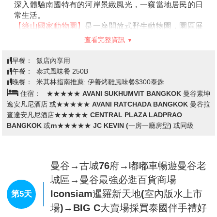
睞。可以躺在沙灘上曬日光浴，享受悠閒愜意的午後時
水上活動8項
：海上噴射摩托艇、香蕉船、海上拖曳滑
查看完整資訊
板。此三項
★每人限玩乙次，且不得轉讓。
獨木舟、甜甜圈、漂浮床、SUP站立滑浪板、沖浪板。
早餐：
飯店內享用
★不限次數，自由取用讓您盡情擁抱夏日。
午餐：
翡翠灣俱樂部自助餐
▲對於年長老者不能玩或是不想玩上述三項一次性海上
晚餐：
Jaosamut Seafood海鮮 BBQ+飲料暢飲 泰銖$500B
活動的貴賓們，貼心的為您安排「舒活腳底按摩３０分
住宿：
★★★★★ GARDEN CLIFF RESORT 花園懸崖水療
鐘」來替代
（按摩小費100銖，需自理）
。
度假村 或 ★★★★★ MANDARIN EASTVILLE 文華伊斯特維爾飯
▲所有項目不參加者，不可轉讓他人，亦不可退費。
店 或 ★★★★★ BRIGHTON GRAND 或同級
陸上活動10項
（請自行使用設施）
：
專用躺椅：我們為您提供專用躺椅，可以躺在岸邊眺望
眼前的大海讓您的身心好好的休息
沙灘排球：大家一起組隊在沙灘上揮灑汗水享受年輕活
芭達雅→四方水上市場吃遍當地特色
力的激放
小吃(含手搖舢舨船)→綠山國家動物
沙灘足球：您可以試試看在沙灘上踢足球，保證讓你香
園(專車遊園+草食動物餵食)→曼谷→
汗淋漓
第4天
四面佛祈福→米其林指南推薦→全新
沙灘飛盤：找幾個夥伴一起來玩沙灘飛盤，是不錯的沙
灘運動
火車頭夜頭JODD FAIRS 喬德夜市:
FREE WIFI：讓您在沙灘上也可上傳給親朋好友一同歡
美食.網紅.美拍地
樂
休閒麻將：悠閒的時光可以找幾位朋友陪您試試手氣