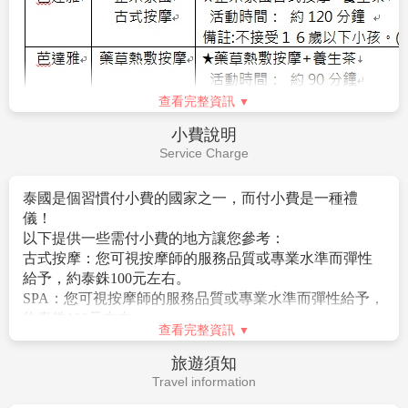
以下就必要給予之小費供您參考：
會讓人忘記煩惱的天堂！
3.含新台幣250萬旅行責任險及新台幣20萬意外醫療險。
◆全程每位貴賓每天需支付導遊小費台幣NT150*5天+領
嘟嘟車送旅客回飯店，結束這一趟時尚之都的探索之
4.含每人托運行李20公斤+手提行李7公斤
隊小費NT150*5天=NT1500元。
查看完整資訊
旅！
5.已含兩地機場稅金。
◆床頭小費每晚每房20～50元泰銖。。
※註：行程如遇塞車等路況問題時，為避免影響行程安
6.
贈送網卡每人一張(限佔床者)--每天1G*5天，用完降速
費用不包含
◆旅館行李員上下行李進出房間時，每人每件20元泰
排而且為維護旅遊品質，將會斟酌調整嘟嘟車上車地
吃到飽。
Fee Description
銖。
點，造成不便之處，敬請見諒。
◆飯店內若有額外服務需求，每次給予約20元泰銖或1美
※註：嘟嘟車安排2~3人乘坐一台，如覺得司機服務良
1.行程表上未表明之各項開支，自選建議行程交通及應付
元左右。
好，建議給予小費泰銖$100(1台車)表示感謝
費用。
◆騎馬車：每次付馬夫，每人約20元泰銖 。
【IconSiam暹羅新天地】
著名的水上市場一直是旅客
2.純係私人之消費，如行李超重費、飲料酒類、洗衣、電
◆騎牛車：每次付牛車夫，每人約20元泰銖。
們前往泰國曼谷旅遊或自由行必去的景點之一，而琳瑯
話、電報及私人交通費。
◆騎大象：每次付馴象師，每人約20元泰銖。
滿目的特色百貨更是曼谷的特色，而暹羅天地
3.
導遊、領隊、司機小費 (每天新台幣300元*5天=1500
◆SPA: 您可以視芳療師的服務品質或專業水準彈性的給
ICONSIAM 結合了水上市場與百貨公司這兩項元素，將
元/人)
。
予小費，約100元泰銖。
水上市場搬進室內，成為泰國第一間擁有室內水上市場
4.
泰國免簽 (依照泰國政府規定作業)
◆古式按摩：您可以視按摩師的服務品質或專業水準彈
的百貨公司，裡面不僅有各大知名品牌、還有許多泰國
查看完整資訊
5.機票一經開立則不接受「加購托運行李及餐食」服務，
性的給予小費，約100元泰銖。
美食，最棒的是在百貨公司還能吃到水上市場的平價小
旅客如需加購請於櫃檯購買。
9.廉價航空機票規定及限制
簽證說明
吃，暹羅天地也與日本高島屋結合，提供許多美妝與生
6.旅客若有個別需求，得自行投保旅行平安保險。
▲訂金一旦完成付款手續將不受理退費。
Visa Instructions
活用品，還可以到暹羅天地河濱公園欣賞美麗的水舞表
▲本行程無法延長或縮短天數、更改航班及日期。
演，不僅能欣賞到昭皮耶河的美景，還能體驗泰國文
▲本行程使用之票種為廉價航空團體機票，開票後即無
化，一舉兩得！
泰國免簽 (依照泰國政府規定作業)
法更改，亦無退票價值，請特別注意並見諒。
【必買必逛！BIG C Supercenter泰國版家樂福】
泰國