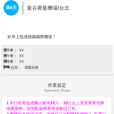
▲如遇當日風浪過大、天氣惡劣或其它不可抗拒之因
天，所以該稱之為四面神，而非四面佛。四面神有四個
素，俱樂部有權禁止遊客下海遊玩，尚請鑑諒。
面，四雙手和一雙脚，有脚的即是正面，從正面以順時
曼谷→古城76府→嘟嘟車暢遊曼谷老
※註:水上活動僅適用於120公分以上旅客參加；且因保
針方向算起四個面分別代表：平安（手持佛珠）、事業
城區→曼谷最強必逛百貨商場
險涵蓋年齡規範，超過60歲的旅客無法參與。
（手持權杖）、婚姻（手持貝殼）、財富（手持金
Iconsiam暹羅新天地(室內版水上市
第5天
※註2：水上活動每人僅限玩一次，如不遊玩視同放棄
磚）；也分別代表慈、悲、喜、捨四個字。
且不得轉讓他人。
場)→BIG C大賣場採買泰國伴手禮好
※ 行程小常識：教您參拜四面神
※註：在芭達雅遊玩時導遊常會推薦一些自費活動，如
參拜方式為先至右方販賣部購買一套香花供品，金額及
所在→全新亞洲夜市→曼谷廊曼機場
您無參加，導遊或領隊或助手將會依照當天行程安排，
種類依個人所需（一般參拜為20~50銖，許願還願為
就近安排讓您休息或送您先回酒店。
100銖以上），點燃香柱及蠟燭後，再依順時針方向自
【SPA精油按摩60分鐘】
來泰國當然不可錯過著名的泰
正面起順序參拜，各面均於參拜後供上三支香、一支燭
式按摩！在乾淨優雅的環境中體驗高品質的水療服務，
及一串花；若只有一燭一花之最簡套裝，於參拜前第一
用最優惠的價格享受超值的spa體驗只需放鬆享受專業
【古城76府】
素來擁有極高宗教地位的泰國，全國大小
面先上燭，依序四面均上完三柱香後，回到正面再獻花
理療師的按摩手法，讓一天的煩惱和疲憊煙消雲散。
寺廟共有3萬多座，僅曼谷就有佛寺400多座，因此曼谷
即可。
【3D動漫藝術博物館】
走進全球大熱的3D藝術館內，
又有寺廟之城的美譽。若不想落下任何一處美好，除了
【喬德夜市(Jodd Fairs)】
全新JODD FAIRS夜市一改
則要有心理預備，你的視覺將不斷地被欺騙！藝術館的
花大把時間一一造訪，古城76府，絕對是最棒的選擇。
以往色彩繽紛的帳篷，而是統一以白色簡約色作主調，
特色在於有大象、白老虎、鯨魚、海豚等動物，保證你
號稱全世界最大的戶外博物館，古城76府佔地超過1214
充滿文青風格。每天營業時間從上午11:00至深夜
不會忘記自己正置身熱帶豐盛生態圈中。藝術館內當然
畝，園區建造完全依照泰國國土形狀，再將全泰國76 府
24:00，之前拉差達火車夜市裡相當有知名度及瘋傳的
不會少得經典的畫作展品。不同的卻是，你可走進展品
著名的116個古蹟景點，依照真實比例縮小，所有的建
火山排骨、水果西施也都在這裡重新開始營業，另外還
裡面，成為藝術品的一部份，跟神仙握手，在威尼斯河
築皆有專家指導，保持各個王朝的建築文化特色。還有
有不少很有特色且美味的店家也有設攤，像是青木瓜沙
查看完整資訊
泛舟，或是於莫內的荷花池中游泳！
三頭象神博物館，透過象腿中的電梯，可通往象腹 中的
拉、麻辣串燒、熱炒、手抓海鮮料理等在這裡都找的