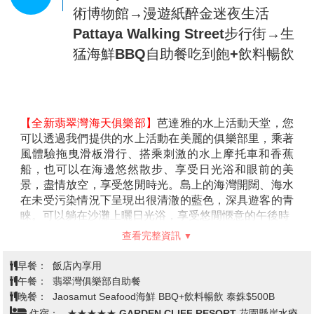
摩兩小時(小費自理)
【粉紅象神廟】
這裡供奉的巨大象神，高16公尺、寬22
公尺，在2010年修建完工，號稱泰國、甚至世界最大側
臥姿態的象神，粉紅的色澤漂亮，加身上相當華麗的飾
品，更加鮮豔且飽滿。泰國參拜的信眾也把粉紅色當作
幸運色。象神的4隻手當中，一隻持著蓮花，另一隻則
拿著斷掉的象牙，另外兩支擺出休閒優雅的動作。象神
基座，由32隻「多顏色、多種表情」的象神雕像圍繞
著，每尊雕塑超級細緻，旁有解說文，信眾繞行時都不
查看完整資訊
忘了用手摸摸象神的鼻子與象牙來祈福。
【TERMINAL 21購物中心】
Terminal 21 Pattaya完全
早餐：
飯店內享用
以營造異國風情為特色的購物中心，讓你從廣場拍進賣
午餐：
泰式餐 250B
場，連柱子或廁所都可以盡情的擺姿勢狂拍，而且連美
晚餐：
全明星號遊艇ALL STAR 海鮮自助餐+啤酒飲料暢飲
食廣場都是街邊小吃的平易價格，來芭達雅不進來朝勝
住宿：
★★★★★ GARDEN CLIFF RESORT 花園懸崖水療
真的會對不起自己啊！門口光是看到偌大廣敞立了一架
度假村 或★★★★★ MANDARIN EASTVILLE 文華伊斯特維爾飯
飛機就令人瞠目結舌，入口處的幾個行李箱堆疊的藝術
店 或 ★★★★★ BRIGHTON GRAND 或同級
裝置，正好滿足旅遊的無限想像。Terminal 21完完全全