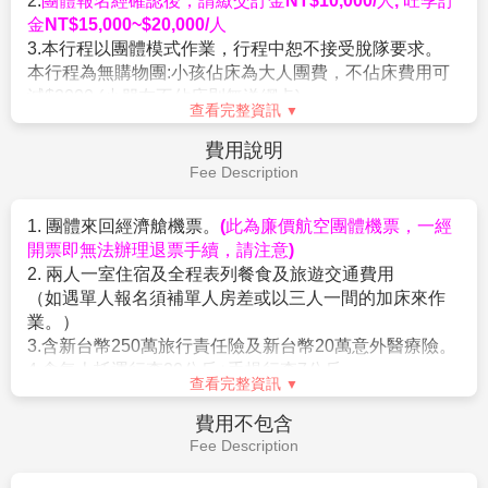
【紫醉金迷夜生活【Pattaya Walking Street】】
芭達
博物館，探索泰國象神的奧秘。想要在一天之內環遊泰
到，還有不少種類的泰國美味小吃可以選擇，每個攤位
早餐：
飯店內享用
雅的洋人步行街，顧名思義有眾多國外觀光客步行於
國中部、東北部、北部、南部，這裡絕對令你大飽眼
都有著特色裝潢，並且使出渾身解數來招攬客人，價格
午餐：
古城 76府園內自助餐
此，燈紅酒綠的街道，充滿著異國風味。原址為洋人美
福，不虛此行。
方面也是很親民，或許是到訪時剛好是下班用餐時間，
晚餐：
方便逛街 敬請自理
軍大街，在1950年代時只是個小漁村，因越戰關係，芭
搭乘泰國的特色交通工具
【嘟嘟車遊老曼谷】
，是有著
不少泰國上班族來這聚餐一邊吃一邊享受清涼的啤酒。
住宿：
飛機上
達雅變成美軍作戰之餘尋歡作樂的區域，歌舞昇平，但
棚子的三輪摩托車，行進中一邊吹風一邊欣賞當地的沿
這裡也有些感覺不錯且裝潢很有特色的店家，像是在沙
隨著美軍撤退絲毫不減熱鬧景象，逐漸發展國際著名觀
途景色暢遊曼谷老城區，悠閒逛古蹟及各大熱門景點。
灘旁都會看到的調酒飲料車、路邊坐著吃的日式居酒屋
光勝地，列為芭達雅夜晚必去之處。華燈初上，芭達雅
(車遊外圍，不入內參觀)
車、泰式料理餐車及咖啡車等看起來都很棒，後方廣場
徒步街展現無限旖旎的風光，有多彩繽紛的閃耀霓虹
『第一站：車遊文化歷史～看見大皇宮、玉佛寺』
也擺放幾台中古古董車，加上喇叭播放出來的音樂，更
曼谷廊曼機場/台北
第6天
燈、令人血脈噴張的鋼管熱舞，以及許多醉翁之意不在
泰國曼谷的大皇宮與玉佛寺，是兩個相連景點擁有金碧
讓有人彷彿身在美國邁阿密或中南美洲的錯覺，不少人
酒的酒客，儼然一座美軍俱樂部洋人街不夜城，數十間
輝煌的各式建築，更有許多泰國的歷史文化故事在裡
也會特地來跟這些古董車拍網美紀念照。
Go Go Bar外以各式裝扮吸引旅客的摩登女郎，無論性
頭。玉佛寺是泰國皇室進行宗教儀式的聖地，每年會根
感迷人的空姐、比基尼高挑辣妹等，都是前往泰國自由
據熱季、雨季、涼季三季變換的時間，由泰國國王或王
行芭達雅Walking Street最讓人難以抵抗的誘惑，Go Go
子親自為玉佛更衣換服，以示尊敬保佑國泰民安。而壯
Bar內除了有熱情表演，還有以漂亮聞名的美麗小姐
觀的大皇宮曾是泰國皇室居住地點，著名的拉瑪四世(也
於早上抵達桃園國際機場！
們，可說是環肥燕瘦、各有千秋，而且只需點杯飲料就
就是安娜與國王周潤發飾演的國王) 也曾居住於此地。
能入場大開眼界一番，何樂而不為？前來泰國旅遊，在
曼谷大皇宮座落在湄南河東岸，四圍長達1900米的圍
早餐：
XX
芭達雅若您想單純打發時間、輕鬆消遣，部分酒吧還有
牆，嘟嘟車將沿著白色長長圍牆，帶您一睹富麗堂皇神
午餐：
XX
band現場演奏，肯定讓您度過最璀璨繽紛的浪漫夜晚。
聖宗教建築！
晚餐：
XX
除此之外，若想來趟美軍俱樂部洋人街之旅，這一帶也
『第二站：THA MAHARAJ瑪哈拉碼頭文青市集～尋找
住宿：
溫暖的家
提供許多道地泰式海鮮料理，想吃到最新鮮的泰國蝦，
曼谷第一家河畔星巴克』
可別錯過芭達雅Walking Street的眾多海鮮餐廳。
大皇宮旁的MAHARAJ路上，有個河岸老屋改建為新商