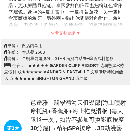
今天帶著愉快輕鬆的心情，在國際機場集合後，搭乘豪
華客機飛往素有微笑王國之稱的泰國首都
【曼谷】
。當
地接待的導遊帥哥或美女在等候各位嘉賓~
早餐：
XX
午餐：
XX
晚餐：
機上餐
住宿：
五星飯店 THAYA HOTEL HOTEL 或 GRAND
RICHMOND HOTEL 或 OAKWOD SUITESTIWANOON
BANGKOK 或同級
曼谷→粉紅象神廟(觀音寺+財神)→芭
達雅→Terminal21環遊世界主題百貨
公司→全明星號遊艇體驗
第2天
AllStarCruise (人妖歌舞表演.海鮮自
助晚餐.啤酒飲料無限暢飲)→泰式按