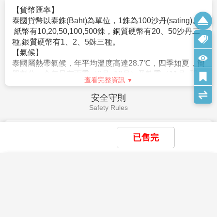
不可事先指定座位或劃位。
曼谷的BIG C算是曼谷最大型的連鎖超市量販店，其角
查看完整資訊
10.航班及飯店說明
色類似台灣的大潤發、家樂福、愛買，但商場內有包含
自費活動
▲飯店及航班皆以最終確認以行前說明會資料為準。
藥妝店、平價服飾、眼鏡行、美髮店、通訊行等各種與
Self-funded
如逢飯店接到大型團體業務而客滿時，本公司將會以同
生活貼近的商家，可以說是當地人的平價好鄰居。
等級飯店取代。
【全新亞洲夜市】
佔地4.8公頃的Asiatique河濱碼頭夜
▲如需訂一大床，請務必先告知業務人員，國外飯店大
市，每天營業，共有1500個大小不一的商家，屬於歐美
多為2床房型，您可事先需求1大床房但需視當天飯店訂
造景風融合泰式文創風的現代商圈，有好看的泰拳秀、
房狀況才能確認，因大房房間數有限請恕無法保証。
人妖秀，還有蠻多美食餐廳、商店、按摩館、伴手禮
11.特別提醒: 建議於台灣先辦好泰國簽證再出發至當地，
店、曼谷包、BKK包，怕錢帶不夠也有Super Rich可以
若需要辦理落地簽證，旅客須出示在泰期間足夠之生活
換泰銖。
費，每人至少1萬泰銖，每一家庭至少2萬泰銖(須出示現
位於昭披耶河畔的河濱碼頭夜市，地標就是河畔
金)，若金額不足將被遣返!!
Asiatique Sky巨型摩天輪，可搭乘摩天輪從高處欣賞曼
查看完整資訊
12.貼心提醒：外籍人士需注意二次入境之辦理相關規
谷昭披耶河夜景，是曼谷耍浪漫的景點之一。Asiatique
已售完
定，且持外國護照之旅客團費需另計。
河濱碼頭夜市的特色就是這裡不是一般傳統夜市，而是
小費說明
13.如逢旺季或客滿，航空公司要求提早開票，繳交尾款
充滿美麗歐式建築、紅磚房、文青造景的舒適商場型夜
Service Charge
時將依航空公司規定辦理，請見諒！
市，逛起來非常寬廣舒適，有河畔景色可以欣賞，是年
×
×
×
我儲存的商品
我瀏覽過的商品
商品比較清單
清除全部
清除全部
清除全部
開始比較
14.如因個人因素無法成行，已繳付之團體訂金依觀光
輕人會喜歡的文藝型夜市。
(預計晚上十點半前往機場，
泰國是個習慣付小費的國家之一，而付小費是一種禮
×
局”定型化旅遊契約書”之規定辦理。
主題精選行程
讓您逛滿買足買爽)
儀！
15.東南亞因路邊攤衛生極差，導致團員常拉肚子，請注
×
以下提供一些需付小費的地方讓您參考：
【全程五星】五星曼芭泰璀璨~翡翠灣 綠
意！
揮一揮手該是說BYE BYE囉，前往機場的路上，再次回
目前沒有儲存商品
目前沒有比較商品
古式按摩：您可視按摩師的服務品質或專業水準而彈性
山動物園 雙SPA按摩 AllStarCruise 海鮮
花季楓紅
16.金錢：現金不可超過美金伍仟元等值外幣，新台幣不
頭看看這微笑之都──曼谷，為這美妙的泰國之旅畫下個