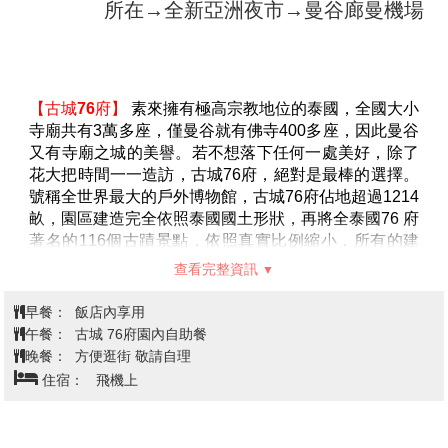
休閒象棋：換換口味找個朋友陪您下盤棋來個腦力激盪
休閒撲克牌：悠閒時光來場牌技遊戲
休閒跳棋：找個朋友陪您來場跳棋遊戲
【四方水上市場】
融合鄉村木雕風格，多元豐富的複合
兒童專用戲沙玩具：讓您的小朋友也可在沙灘上開心推
式水上市場，有來自泰國各地的名產、小吃、手作品、
沙堡
創意設計小物，總計100多間攤販。你可自費選擇搭乘
特別為您貼心準備讓您透沁涼：當季新鮮水果（兩人乙
傳統手搖舢舨船，放眼望去全是水上人家的住宅，你能
份）清涼椰子（每人乙顆）冰毛巾（每人乙條）
深入體驗南國特有的河岸景緻風光，一窺當地居民的日
附註：
常生活。
▲本日請旅客自備泳裝、蛙鏡與膠鞋以防珊瑚刮傷。
【綠山國家動物園】
是一座開放式野生動物園，園區展
▲休息區提供免費換衣及廁所，沖水洗澡每人２０泰
現了原始森林風貌，放養了許多珍貴稀有的叢林濕地動
查看完整資訊
銖。
物，遊客可瀏覽園區內的動物，近距離與野生動物接
▲為了您的安全，請配合導遊和領隊宣達的相關注意事
觸。綠山的植被含蓋高山常綠植物及混合落葉林及廣大
早餐：
飯店內享用
項，且務必穿上救生衣，謝謝合作！
草原林，孕育了豐富的野生動物，特別規劃約250萬
午餐：
泰式風味餐 250B
▲旅客於離島或酒店泳池或海邊參與水上活動時，請注
坪，飼養超過300種動物，總數達8,000多隻，是泰國目
晚餐：
米其林指南推薦: 伊善烤雞風味餐$300泰銖
意自身建康及安全，參加水上活動時敬請穿救生衣，患
前規模最大的野生動物園。園區內有安全的開放式密林
住宿：
★★★★★ AVANI SUKHUMVIT BANGKOK 曼谷素坤
有高血壓、心臟衰弱、癲癇、剛動完手術、酒醉、孕
水瀑區域讓遊客活動，另有小型動物可讓遊客餵養以及
逸安凡尼酒店 或★★★★★ AVANI RATCHADA BANGKOK 曼谷拉
婦、60歲以上年長者等恕不適合參加。因當地船家顧及
一天三場的動物秀等豐富的活動。
(若要餵食則飼料須另
查達安凡尼酒店★★★★★ CENTRAL PLAZA LADPRAO
安全上考量，而評估有旅客不適合參加的項目，請見
付費)
BANGKOK 或rn★★★★★ JC KEVIN (一房一廳房型) 或同級
諒！！
【四面佛】
祈福虔誠遠近馳名的【愛樂威四面佛
▲島上冰水請盡量勿飲用，保護您的腸胃。
ERAWAN】，即是印度教三位一體神中的創造神-大梵