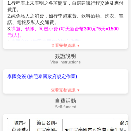
【海鮮BBQ自助餐吃飽飽+飲料暢飲】
來到泰國必吃的
場，2015年3月新開幕的THA MAHARAJ瑪哈拉碼頭文
作業規定
生猛海鮮BBQ，大啖泰國有名大頭蝦及各式烤物吃到飽
青市集，位在曼谷深厚文化底蘊的舊城區，鄰近大皇
Operation Rules
與醬料供自行搭配，加上附設泰式小點區、熟食區等，
宮、臥佛寺、黎明寺等古蹟景點，知名的泰國藝術大學
令人大呼過癮！飲料暢飲配上芭達亞的夜晚，是來到泰
和法政大學也在附近。舊城區的老建築溫度與歷史痕
1.
本行程最低成團人數為10人，16位以上派遣專業領隊
國絕對不能錯過的泰國在地美食。
跡，無論是金碧輝煌的廟宇或是隱身巷弄中的老咖啡館
隨團服務。當地配備專業導遊解說行程。
與華人區小店，會有種發現老曼谷文化的驚喜感！THA
2.
團體報名經確認後，請繳交訂金NT$10,000/人, 旺季訂
MAHARAJ更有曼谷唯一一家的河畔星巴克，坐擁河岸
金NT$15,000~$20,000/人
的美麗景色。就連已有40年歷史的泰式海鮮餐廳
3.本行程以團體模式作業，行程中恕不接受脫隊要求。
SAVOEY，也在這裡開了最新的分店。最讓人印象深刻
本行程為無購物團:小孩佔床為大人團費，不佔床費用可
的，是河岸旁的整體規劃，半露天開放空間的設計，不
減$2000 (小朋友不佔床則無送網卡)；
定期舉辦周末市集與手創市集，完全就是走一個文青路
查看完整資訊
本優惠報價是以雙人入住一房計算，若遇單人房需補單
線啊！
人房差。
『第三站：KHAO SAN拷山路～世界唯一藍色星巴克』
費用說明
4.本行程僅適用持台灣護照旅客，不收泰籍人士.學生.會
來到考山路有一個重點，尋找藍色星巴克，這間據說是
Fee Description
議參展團及外籍人士報價另議。
目前世界唯一整棟以寶藍色調為外觀的星巴克，建築物
5.所有活動如不參加均無法退費，亦不可轉讓。
本身也是仿泰式古建築設計，從地板仿古花磚、復古吊
1. 團體來回經濟艙機票。
(此為廉價航空團體機票，一經
6.滿16歲(含)以下小朋友無論佔床與否，不贈送指壓，亦
燈、圓拱形狀建築內哩，延伸至窗花、玻璃紋路和桌椅
開票即無法辦理退票手續，請注意)
不可退費。
樣式，宛如進入時光隧道。在旅行城市中尋找星巴克，
2. 兩人一室住宿及全程表列餐食及旅遊交通費用
7.小費：在國外大多數的服務業從業人員為無底薪制，
往往會帶給旅人不同的驚喜！考山路讓人有悠閒的感
（如遇單人報名須補單人房差或以三人一間的加床來作
「小費」 即成為他們主要的收入來源，
覺，有歡樂的氣氛，有歷史文化的薰陶，這裡真的是個
業。）