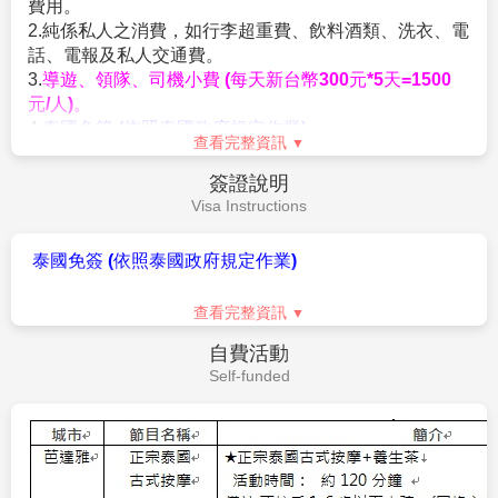
費用。
◆騎馬車：每次付馬夫，每人約20元泰銖 。
2.純係私人之消費，如行李超重費、飲料酒類、洗衣、電
◆騎牛車：每次付牛車夫，每人約20元泰銖。
話、電報及私人交通費。
◆騎大象：每次付馴象師，每人約20元泰銖。
3.
導遊、領隊、司機小費 (每天新台幣300元*5天=1500
◆SPA: 您可以視芳療師的服務品質或專業水準彈性的
元/人)
。
給予小費，約100元泰銖。
4.
泰國免簽 (依照泰國政府規定作業)
◆古式按摩：您可以視按摩師的服務品質或專業水準彈
查看完整資訊
5.機票一經開立則不接受「加購托運行李及餐食」服務，
性的給予小費，約100元泰銖。
旅客如需加購請於櫃檯購買。
9.廉價航空機票規定及限制
簽證說明
6.旅客若有個別需求，得自行投保旅行平安保險。
▲訂金一旦完成付款手續將不受理退費。
Visa Instructions
▲本行程無法延長或縮短天數、更改航班及日期。
▲本行程使用之票種為廉價航空團體機票，開票後即無
泰國免簽 (依照泰國政府規定作業)
法更改，亦無退票價值，請特別注意並見諒。
不可事先指定座位或劃位。
查看完整資訊
10.航班及飯店說明
自費活動
▲飯店及航班皆以最終確認以行前說明會資料為準。
Self-funded
如逢飯店接到大型團體業務而客滿時，本公司將會
以同等級飯店取代。
▲如需訂一大床，請務必先告知業務人員，國外飯店
大多為2床房型，您可事先需求1大床房但需視當天飯店
訂房狀況才能確認，因大房房間數有限請恕無法保証。