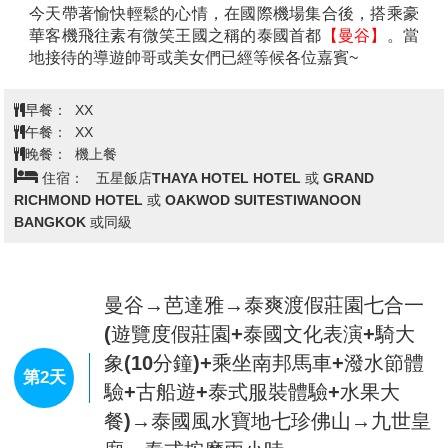
今天帶著愉快輕鬆的心情，在國際機場集合後，搭乘豪
華客機飛往素有微笑王國之稱的泰國首都
【曼谷】
。當
地接待的導遊帥哥或美女們已經等候各位嘉賓~
早餐：
XX
午餐：
XX
晚餐：
機上餐
住宿：
五星飯店THAYA HOTEL HOTEL 或 GRAND
RICHMOND HOTEL 或 OAKWOD SUITESTIWANOON
BANGKOK 或同級
曼谷→芭達雅→泰爽渡假莊園七合一
(遊覽度假莊園+泰國文化表演+騎大
象(10分鐘)+乘坐南邦馬車+潑水節體
第2天
驗+古船遊+泰式服裝體驗+水果大
餐)→泰國風水寶地七珍佛山→九世皇