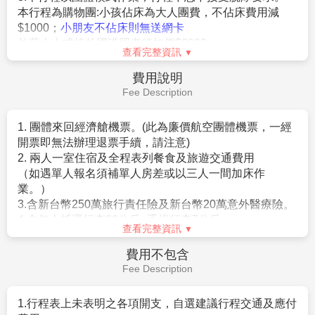
得！
本行程為購物團:小孩佔床為大人團費，不佔床費用減
【全新亞洲河濱夜市】
佔地4.8公頃的Asiatique河濱碼
$1000；
小朋友不佔床則無送網卡
頭夜市，每天營業，共有1500個大小不一的商家，屬於
外藉人士或持外國護照者須加價$2000
歐美造景風融合泰式文創風的現代商圈，有好看的泰拳
查看完整資訊
本優惠報價是以雙人入住一房計算，若遇單人房需補單
秀、人妖秀，還有蠻多美食餐廳、商店、按摩館、伴手
人房差。
費用說明
禮店、曼谷包、BKK包，怕錢帶不夠也有Super Rich可
4.本行程僅適用持台灣護照旅客，不收泰籍人士.學生.會
Fee Description
以換泰銖。
議參展團及外籍人士報價另議。
位於昭披耶河畔的河濱碼頭夜市，地標就是河畔
5.所有活動如不參加均無法退費，亦不可轉讓。
Asiatique Sky巨型摩天輪，可搭乘摩天輪從高處欣賞曼
1. 團體來回經濟艙機票。(此為廉價航空團體機票，一經
6.滿16歲(含)以下小朋友無論佔床與否，不贈送指壓，亦
谷昭披耶河夜景，是曼谷耍浪漫的景點之一。Asiatique
開票即無法辦理退票手續，請注意)
不可退費。
河濱碼頭夜市的特色就是這裡不是一般傳統夜市，而是
2. 兩人一室住宿及全程表列餐食及旅遊交通費用
7.小費：在國外大多數的服務業從業人員為無底薪制，
充滿美麗歐式建築、紅磚房、文青造景的舒適商場型夜
（如遇單人報名須補單人房差或以三人一間加床作
「小費」 即成為他們主要的收入來源，
市，逛起來非常寬廣舒適，又有河畔景色可以欣賞，是
業。）
以下就必要給予之小費供您參考：
年輕人會喜歡的文藝型夜市。
(預計晚上十點半集合前往
3.含新台幣250萬旅行責任險及新台幣20萬意外醫療險。
◆全程每位貴賓每天需支付導遊小費台幣NT150*5天
機場，讓您逛滿逛買逛爽)
4.含每人托運行李20公斤+手提行李7公斤。
+領隊小費NT150*5天=NT1500元。
查看完整資訊
5.已含兩地稅金及燃油附加費
◆床頭小費每晚每房20～50元泰銖。。
揮一揮手該是說BYE BYE囉，前往機場的路上，再次回
6.
贈送網卡每人一張(限佔床者)--每天1G*5天，用完降速
費用不包含
◆旅館行李員上下行李進出房間時，每人每件20元泰
頭看看這微笑之都──曼谷，為這美妙的泰國之旅畫下個
吃到飽。
Fee Description
銖。
美妙句點，我們期待與您再一次邀約囉！
◆飯店內若有額外服務需求，每次給予約20元泰銖或1
1.行程表上未表明之各項開支，自選建議行程交通及應付
美元左右。