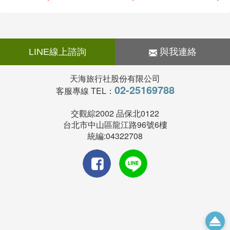
16.切記在公共場合財不露白，購物時也勿當眾取出整疊
向前步行約五分鐘即達。
鈔票。
詳細地址如下：20th Fl.,Empire Tower,195 South
17.遵守領隊所宣布的觀光區、餐廳、飯店、遊樂設施等
Sathron Road,Yannawa,Bangkok,10120 Thailand。本
各種場所的注意事項。
處聯絡電話號碼為(66-2)6700200 (在曼谷地區請撥02-
18.藥物：胃腸藥、感冒藥、暈車藥、私人習慣性藥物。
LINE線上諮詢
與我連絡
6700200)，傳真號碼為(66-2)6700220 (在曼谷地區請撥
19.錢幣：台灣出境
02-6700220)，電子郵件信箱為tecocomu@ji-net.com。
(A)台幣:現金不超過60,000元。
天海旅行社股份有限公司
另本處為服務國人，備有緊急行動電話二具：
(B)外幣總值:不超過美金10,000 元(旅行支票,匯票不
02-25169788
客服專線 TEL：
A.(66-1)6664006 (一般緊急事項，廿四小時開機)
計)。
B.(66-1)6664008 (領務緊急事項) (在曼谷地區請撥01-
政府規定自87.10.01起，不得自海外攜帶新鮮水果入境，
交觀綜2002 品保北0122
6664006及01-6664008)
若違反規定除水果被沒收外將處3萬至5萬元罰款。
台北市中山區龍江路96號6樓
【電壓時差】
20. 泰國海關規定旅客入境時每人可攜帶香煙200支.酒1
統編:04322708
電源規格：220伏特、50Hz、雙孔圓形與三孔扁型插座
公升.外幣等值5000美金.如超過需辦理申報海關.經查獲
時差:GMT+7,台灣時刻-1
未申報者重罰.(例.每包罰金泰珠300以上等等).也會延誤
【旅客入境泰國通關須知】
行程。
泰國觀光局台北辦事處礙於最近消費者赴泰旅遊，因不
了解入境的相關規定，攜帶煙酒超出免稅範圍而誤觸法
規，遭到罰款事件，為避免類似事件再度發生，現將泰
國海關規定說明如下：
一般禁止／控管項目：
毒品危害防制條例所列毒品(如海洛因、嗎啡、鴉片、古