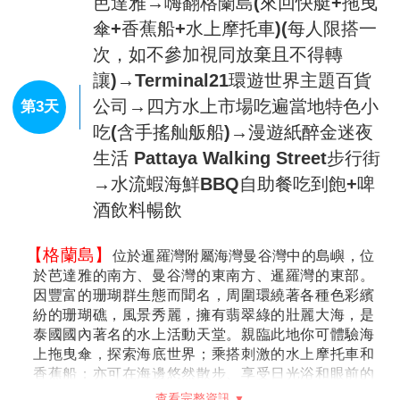
鑄成的小佛像，故而得名。這裡據傳是由得道高僧挑選
芭達雅→嗨翻格蘭島(來回快艇+拖曳
的風水寶地，用來建造九世皇廟供奉歷代泰皇與皇后。
傘+香蕉船+水上摩托車)(每人限搭一
【九世皇廟】
九世皇廟位於泰國芭堤雅，泰國人都叫
次，如不參加視同放棄且不得轉
它“國王廟”。九世皇廟的建築與其它廟宇不同，沒有其
讓)→Terminal21環遊世界主題百貨
它寺廟那樣金碧輝煌，而是以節檢和朴素為原則，蓋成
了佛殿、方丈樓、僧舍、綜合樓等建築，每座建築都是
公司→四方水上市場吃遍當地特色小
第3天
白色的，用來表示純潔。
吃(含手搖舢舨船)→漫遊紙醉金迷夜
【體驗泰國古式按摩(約2小時)】
與中醫的推拿相近，經
生活 Pattaya Walking Street步行街
常按摩穴位也會舒筋活絡，特別安排兩小時的療程(大通
舖)使你強身健體而且神清氣爽。
(小費敬請自理)
→水流蝦海鮮BBQ自助餐吃到飽+啤
註：16歲以下貴賓恕無法按摩，但於當地將會由導遊或
酒飲料暢飲
領隊安排享用冰淇淋乙份。
註：在芭達雅遊玩時導遊常會推薦一些其它好玩的自費
【格蘭島】
活動，如您無意願參加，導遊或領隊或助手將會依照當
位於暹羅灣附屬海灣曼谷灣中的島嶼，位
天行程安排，就近安排讓您休息或送您先回酒店。
於芭達雅的南方、曼谷灣的東南方、暹羅灣的東部。
因豐富的珊瑚群生態而聞名，周圍環繞著各種色彩繽
紛的珊瑚礁，風景秀麗，擁有翡翠綠的壯麗大海，是
泰國國內著名的水上活動天堂。親臨此地你可體驗海
上拖曳傘，探索海底世界；乘搭刺激的水上摩托車和
香蕉船；亦可在海邊悠然散步、享受日光浴和眼前的
美景，盡情享受愉快出海時光！
查看完整資訊