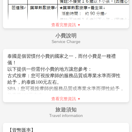
11.特別提醒: 建議於台灣先辦好泰國簽證再出發至當地，
若需要辦理落地簽證，旅客須出示在泰期間足夠之生活
費，每人至少1萬泰銖，每一家庭至少2萬泰銖(須出示現
金)，若金額不足將被遣返!!
查看完整資訊
12.貼心提醒：外籍人士需注意二次入境之辦理相關規
定，且持外國護照之旅客團費需另計。
小費說明
13.如逢旺季或客滿，航空公司要求提早開票，繳交尾款
Service Charge
時將依航空公司規定辦理，請見諒！
14.如因個人因素無法成行，已繳付之團體訂金依觀光
泰國是個習慣付小費的國家之一，而付小費是一種禮
局”定型化旅遊契約書”之規定辦理。
儀！
15.東南亞因路邊攤衛生極差，導致團員常拉肚子，請注
以下提供一些需付小費的地方讓您參考：
意！
古式按摩：您可視按摩師的服務品質或專業水準而彈性
16.金錢：現金不可超過美金伍仟元等值外幣，新台幣不
給予，約泰銖100元左右。
可超過肆萬元。
SPA：您可視按摩師的服務品質或專業水準而彈性給予，
17.電壓：東南亞的電壓為220伏特，如帶電器用品請備
※以上各項自費活動之收費標準，完全依照泰國觀光局
約泰銖100元左右。
變電器。
查看完整資訊
之訂定，各項自費項目絕不強迫，
行李小費：一間房間一次約給行李人員泰珠20元。
18.其它：東南亞地區集體遺失護照甚多，機票及護照旅
貴賓可依喜好自由報名參加，增添旅程中樂趣。
床頭小費：一間房間(2人)每天約給泰銖20元
旅遊須知
客請自行妥善保管，最好分開存放
※自費活動有最低成行人數及預訂問題，請提早跟當團
領隊導遊司機小費為每天共NT$300x5天=$1500。
Travel information
導遊報名
【貨幣匯率】