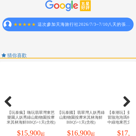
體，否則他多年修行將毀於一旦。
浴室時請特別注意安全，保持地板乾燥以免因滑倒發生
泰國交通駕駛靠左邊行駛，與台灣相反，逛街過馬路請
危險；勿在燈上晾衣物、勿在床上吸煙，聽到警報器響
先注意右邊再看左邊。
請由緊急出口迅速離開。
水不可生飲。
7.游泳池未開放時請勿擅自入池游泳，並切記勿單獨入
泰國絕大部份酒店均不提供牙膏牙刷等私人性必需品，
池。
故薦於於個人衛生等因素，請您務必打包於個人行李
8.搭乘船隻請務必穿著救生衣，前往海邊戲水請務必穿著
中，自行攜帶。
救生衣，並勿超越安全警戒線。
【電話】
9.自費活動如具有刺激性，請衡量自己身體狀況請勿勉強
猜你喜歡
人在<台灣>，打電話到泰國：台灣國際冠碼(002)＋泰國
參加。
國碼(66)＋當地區域號碼＋電話號碼
10.孕婦及個人患有心臟病、高血壓或其他等慢性疾病旅
人在<泰國>，打電話回台灣家中：泰國國際冠碼(001)＋
客請勿參加，如：水上活動、溫泉..等易增加身體負擔具
台灣國碼(886)＋台灣區域號碼＋台北家中電話
有刺激性的活動。
人在<泰國>，用台灣的電信公司打泰國當地手機：開機
11.搭車時請勿任意更換座位，頭、手請勿伸出窗外，上
後直撥泰國當地收機號碼即可
下車時請注意來車以免發生危險。
緊急電話：觀光客遇到緊急事件可打泰國觀光警察的電
12.搭乘纜車時請依序上下，聽從工作人員指揮。
話:6521721-6
13.團體需一起活動，途中若要離隊需徵得領隊同意以免
當地聯絡：
發生意外。
【玩泰瘋】嗨玩翡翠灣東芭
【玩泰國】翡翠灣人妖秀綠
【泰潮玩】曼芭
駐泰國台北經濟貿易辦事處Taipei Economic and Trade
樂園人妖秀綠山動物園按摩
山動物園按摩米其林海鮮
冒險泡泡瑪特旗
14.夜間或自由活動時間若需自行外出，請告知領隊或團
米其林海鮮BBQ5+1天(含稅)
Office in Thailand 位於曼谷市商業中心，South Sathorn
BBQ5+1天(含稅)
中綠地東芭文化
友，並應特別注意安全。
物園人妖秀按摩
路與Narathiwa路交叉口之Empire Tower大樓第20樓，倘
$
15,900
$
16,900
$
17,5
15.行走雪地及陡峭之路請謹慎小心。
食放題6天5晚
起
起
搭乘曼谷捷運(BTS)來處時，可在Chongnonsi站下車，