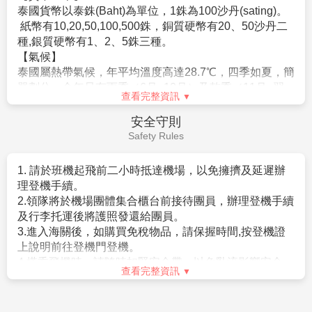
泰國貨幣以泰銖(Baht)為單位，1銖為100沙丹(sating)。
紙幣有10,20,50,100,500銖，銅質硬幣有20、50沙丹二
種,銀質硬幣有1、2、5銖三種。
【氣候】
泰國屬熱帶氣候，年平均溫度高達28.7℃，四季如夏，簡
單劃分，全年只有雨季（6月~10月）及乾季（11月~翌
查看完整資訊
年4月）
年平均溫雖高，但還是建議您隨身攜帶一件輕便薄外
安全守則
套，以防冷氣房及山區的涼意。
Safety Rules
【風俗民情】
泰國社會文化與台灣有些差異，有些當地風俗習慣不可
1. 請於班機起飛前二小時抵達機場，以免擁擠及延遲辦
不知，以免觸犯當地人，招惹不必要的麻煩更影響遊
理登機手續。
興。
2.領隊將於機場團體集合櫃台前接待團員，辦理登機手續
泰國人相信每個人頭上都有精靈，被人摸頭或以手揮過
及行李托運後將護照發還給團員。
頭頂，將使精靈之光黯淡無神，因此切記不可摸泰國人
3.進入海關後，如購買免稅物品，請保握時間,按登機證
的頭。
上說明前往登機門登機。
不可用腳來指物品，泰國人認為腳是最污髒的地方，因
4.搭乘飛機時，請隨時扣緊安全帶，以免亂流影響安全。
此以腳指物品及水果都是不敬的。
查看完整資訊
5.貴重物品請託放至飯店保險箱，如需隨身攜帶切勿離
泰國為佛教國家，男士必須出家修行，因此在泰國旅遊
手，小心扒手在身旁。
期間，您可常見到泰國和尚，女性不可碰觸和尚之身
6.住宿飯店時請隨時將房門扣上安全鎖，以策安全；使用