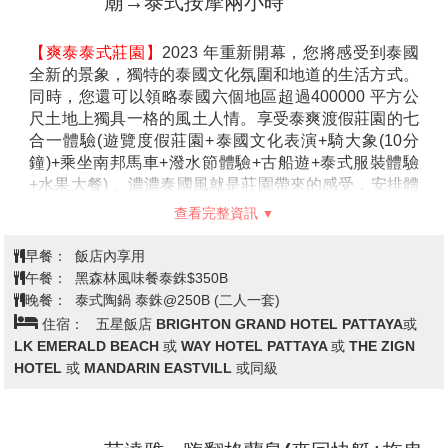
廟→泰式按摩兩小時
【爽泰泰式莊園】
2023 年重新開幕，您將感受到泰國
全新的景象，獨特的泰國文化氛圍和地道的生活方式。
同時，您還可以領略泰國六個地區超過400000 平方公
尺土地上獨具一格的風土人情。享受泰爽渡假莊園的七
合一體驗(遊覽度假莊園+泰國文化表演+騎大象(10分
鐘)+乘坐南邦馬車+潑水節體驗+古船遊+泰式服裝體驗
+水果大餐) 。濃濃泰國風就是莊園帶來的感受，安排體
驗泰國特有節慶宋干節與水燈節，以為這樣就結束了
查看完整資訊
嗎? 還有可愛大象和馬車等著貴客蒞臨，這麼特別的旅
遊經驗，就是要讓您上傳照片打卡，羨煞親朋好友！
早餐：
飯店內享用
【七珍佛山】
起源：建造的土地原屬販賣寶石的華人所
午餐：
黑森林風味餐泰銖$350B
擁，利用寶石售出所得將周圍土地全都買下。適逢九世
晚餐：
泰式陶鍋 泰銖@250B (二人一套)
泰皇登基50周年，一向以勤政愛民為人民付出的形象，
住宿：
五星飯店 BRIGHTON GRAND HOTEL PATTAYA或
寶石商人感念於此將這座山贈送予泰皇。受感動的九世
LK EMERALD BEACH 或 WAY HOTEL PATTAYA 或 THE ZIGN
泰皇便決定將子民的誠意化成釋迦牟尼佛祝福民眾但嘗
HOTEL 或 MANDARIN EASTVILL 或同級
試過許多方法都無法打造成功，最後由義大利工程師利
用巧思，將七珍山剖半，以雷射雕琢再嵌入18噸24K的
黃金，打造成金身佛像。佛像胸口放置一尊以七彩寶石