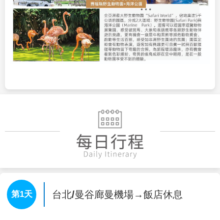
台北/曼谷廊曼機場→飯店休息
第1天