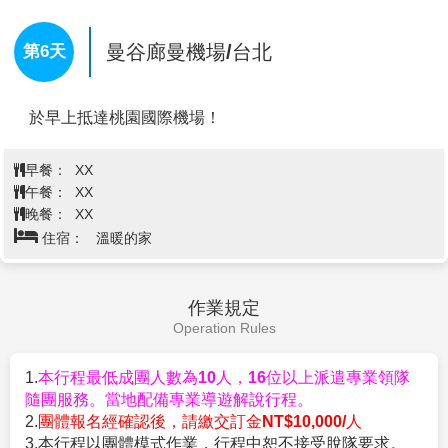
趣的合照，為旅程增添趣味，亦有有機會看到色彩繽
Street
最讓人難以抵抗的誘惑，
Go Go Bar
內除了有熱
紛、奇異的雀鳥成群在空中翱翔，是在一般動物園享受
情表演，還有以漂亮聞名的美麗小姐們，可說是環肥
曼谷廊曼機場/台北
第6天
不到的體驗。
(不含"長頸鹿觀景台" 須另付門票@200
燕瘦、各有千秋，而且只需點杯飲料就能入場大開眼
泰銖-含飼料)
界一番，何樂而不為？前來泰國旅遊，在芭達雅若您
海洋公園（Marine Park）
以海洋為主題，展出各種海洋
想單純打發時間、輕鬆消遣，部分酒吧還有
band
現場
於早上抵達桃園國際機場！
動物，安排海豚、海獅及各種水上活動表演，亦設有各
演奏，肯定讓您度過最璀璨繽紛的浪漫夜晚。除此之
類表演讓遊客與不同動物互動，身懷絕技的海獅和海豚
外，若想來趟美軍俱樂部洋人街之旅，這一帶也提供
會為你創造一個難忘的馬戲表演，如敏捷的海豚，從水
許多道地泰式海鮮料理，想吃到最新鮮的泰國蝦，可
早餐：
XX
中縱身躍起，贏得全場歡呼，溫馴的海獅和你開心的握
午餐：
別錯過芭達雅
XX
Walking Street
的眾多海鮮餐廳。
手相見歡，更別錯過讓人驚艷不已的小白鯨表演。
【活跳跳
水流蝦海鮮
BBQ
自助餐吃飽飽
+
啤酒
晚餐：
XX
【Iconsiam暹羅新天地】
著名的水上市場一直是旅客們
飲料暢飲
】
在日本有流水涼麵，我們泰國有流水大
住宿：
溫暖的家
前往泰國曼谷旅遊或自由行必去的景點之一，而琳瑯滿
頭蝦！活跳跳的泰國大頭蝦放進特製的長水道，像是
目的特色百貨更是曼谷的特色，而暹羅天地 ICONSIAM
一條小運河。想吃什麼、吃多少，任你現撈現烤，直
結合了水上市場與百貨公司這兩項元素，將水上市場搬
接送上烤爐享受鮮美滋味，此外還有各式生猛海鮮可
作業規定
進室內，成為泰國第一間擁有室內水上市場的百貨公
選，以及各式烤物與醬料供自行搭配，加上附設泰式
Operation Rules
司，裡面不僅有各大知名品牌、還有許多泰國美食，最
小點區、熟食區等，令人大呼過癮！是
來
到泰國絕對
棒的是在百貨公司還能吃到水上市場的平價小吃，暹羅
不能錯過的泰國在地美
食。
1.
本行程最低成團人數為10人，16位以上派遣專業領隊
天地也與日本高島屋結合，提供許多美妝與生活用品，
※註：在芭達雅遊玩時導遊常會推薦一些自費活動，
隨團服務。當地配備專業導遊解說行程。
還可以到暹羅天地河濱公園欣賞美麗的水舞表演，不僅
如您無參加，導遊或領隊或助手將會依照當天行程安
2.
團體報名經確認後，請繳交訂金NT$10,000/人
能欣賞到昭皮耶河的美景，還能體驗泰國文化，一舉兩
排就近安排讓您休息或送您先回酒店。
3.本行程以團體模式作業，行程中恕不接受脫隊要求。