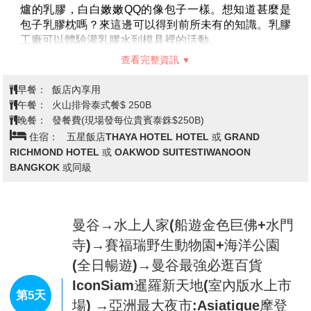
完全以營造異國風情為特色的購物中心，讓你從廣場
爐的乳膠，白白嫩嫩QQ的像包子一樣。想知道甚麼是
拍進賣場，連柱子或廁所都可以盡情的擺姿勢狂拍，
包子乳膠枕嗎？來這邊可以得到前所未有的知識。乳膠
而且連美食廣場都是街邊小吃的平易價格，來芭達雅
工廠可以體驗灌乳膠水到模具裡的活動。
不進來朝勝真的會對不起自己啊！門口光是看到偌大
【蛇園】
內劃分不同的區域，每個區域可以見到不同種
查看完整資訊
廣敞立了一架飛機就令人瞠目結舌，入口處的幾個行
類的蛇、蟒，遊客能夠近距離體驗來自世界50多種蛇類
李箱堆疊的藝術裝置，正好滿足旅遊的無限想像。
的真實生活方式，深入瞭解蛇的有關知識。還有各式各
早餐：
飯店內享用
Terminal 21
完完全全打造成航站大樓的氛圍，非但入
樣的展覽活動，有趣又令人振奮，讓人們對蛇類有全新
午餐：
火山排骨泰式餐$ 250B
口以登機門的
Gate
來編號，座位區甚打造成行李輸送
的瞭解認識，一改往日對蛇的畏懼之情。
晚餐：
發餐費(現場發每位貴賓泰銖$250B)
轉盤的樣貌，真的是非常有想像力。樓層由最底層依
【童話甜甜屋 (每人贈送一隻冰淇淋)】
夢幻糖果甜點屋 :
住宿：
五星飯店THAYA HOTEL HOTEL 或 GRAND
序為
G
、
M
及
1
至
3
樓，融入法國巴黎、英國倫敦、義大
2020年完工的最新泰國超粉嫩的網紅打卡景點，繽紛亮
RICHMOND HOTEL 或 OAKWOD SUITESTIWANOON
利、日本東京及美國舊金山等異國風情，將最具特色
眼的馬卡龍色彩，將整個園區布置得非常可愛又生動，
BANGKOK 或同級
的建築、人物、特色融入整個空間中，不得不說真的
各式各樣的糖果、薑餅屋、冰淇淋的造型，讓大人小孩
很細膩。
都可以沉浸在夢幻般童話世界，直叫人少女心爆發！
【四方水上市場
】
(
含手搖舢舨船費用
)
逛水上市場
【四面佛】
祈
福虔誠
遠近馳名的
【愛樂威四面佛
是安排泰國行程必去的景點，泰國有相當多的水上市
ERAWAN】，即是印度教三位一體神中的創造神-大梵
曼谷→水上人家(船遊金色巨佛+水門
場，
芭塔雅四方水上市場
(Pattaya Floating Market)
是
天，所以該稱之為四面神，而非四面佛。四面神有四個
寺)→賽福瑞野生動物園+海洋公園
聚集泰國傳統建築、水上市場獨特交易方式、泰國各
面，四雙手和一雙脚，有脚的即是正面，從正面以順時
(全日暢遊)→曼谷最強必逛百貨
種表演、人氣泰式美食、各種親身體驗與百家紀念品
針方向算起四個面分別代表：平安（手持佛珠）、事業
商店，這裡就是個專為遊客打造的觀光水上市場。也
IconSiam暹羅新天地(室內版水上市
（手持權杖）、婚姻（手持貝殼）、財富（手持金
第5天
是電影《杜拉拉升職記》的拍攝場景之一！
「四方水
磚）；也分別代表慈、悲、喜、捨四個字。
場) →亞洲最大夜市:Asiatique摩登