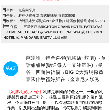
※註：
格蘭島為離島行程，當地法令因保險涵蓋年齡規
範，
5
歲以下及
60
歲以上與無法行動自主者，無法上島。
早餐：
飯店內享用
將安排您於酒店內自由活動，並請於報名時主動告知您的
午餐：
雅苑烤鴨餐或 泰式風味餐 泰銖$350B
業務員，
於當地
退還該活動費用每位
$500
泰銖
(
出發後放棄
晚餐：
活跳跳水流蝦海鮮BBQ吃到飽+ 啤酒飲料暢飲 泰銖$500B
行程無法退費
)
，當日之午餐仍會與團體同時進行。敬請見
住宿：
五星飯店 BRIGHTON GRAND HOTEL PATTAYA或
諒。
LK EMERALD BEACH 或 WAY HOTEL PATTAYA 或 THE ZIGN
※註：
參與水上活動時，
僅適用於
120
公分以上旅客參
HOTEL 或 MANDARIN EASTVILL或同級
加
，並請注意自身建康及安全，患有高血壓、心臟衰弱、
癲癇、剛動完手術、酒醉、孕婦等恕不適合參加，
以避免
活動中發生危險。
芭達雅→特產巡禮(乳膠店+蛇園)→童
※註：
如無法前往格蘭島者，也無法參加水上活動者，敬
請見諒。
話甜甜屋(贈送每人一支冰淇淋)→曼
第4天
※註：若因
當天風浪過大，無法出海：則更換為翡翠灣海
谷→四面佛祈福→BIG C大賣場採買
天俱樂部或者金沙灘俱樂部
泰國伴手禮好所在→金東尼人妖秀
※註：
出海行程，請攜帶泳衣褲與防曬用品，基於衛生考
量毛巾也請自備，盡量攜帶輕便型行李，並請注意您的貴
重物品隨身或使用酒店保險箱避免因遊玩時遺失。
【乳膠枕展示中心】
乳膠是泰國的特產之一。一般的乳
※註：
為了您的安全，請配合導遊和領隊宣達的相關注意
膠製品都是加工好的，很難去看到原始乳膠的製作過
事項，且下水請務必穿上救生衣，謝謝合作！
程，今日我們來到工廠，可以讓您親眼看到乳膠的灌漿
【
TERMINAL 21
購物中心
】
Terminal 21 Pattaya
作業，以及剛出爐的乳膠製品，你可以親手觸摸到剛出