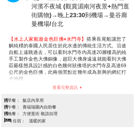
上市場」網羅來自四面八方各種特色店家而得名，市
※ 行程小常識：教您參拜四面神
河濱不夜城 (觀賞湄南河夜景+熱門逛
場共有
100
多個攤位，從米粉湯、鱷魚肉、章魚燒、泰
參拜方式為先至右方販賣部購買一套香花供品，金額及
式奶茶、香蕉煎餅及芒果糯米飯等美食到泰國傳統服
街購物)→晚上23:30到機場→曼谷廊
種類依個人所需（一般參拜為20~50銖，許願還願為
飾、在地名產、工藝品等商品，商家都是位在木雕風
100銖以上），點燃香柱及蠟燭後，再依順時針方向自
曼機場/台北
格的建築物裡，不像一般傳統水上市場會有很多水上
正面起順序參拜，各面均於參拜後供上三支香、一支燭
船家在水上兜售，雖然比較沒有傳統市場的感覺，但
及一串花；若只有一燭一花之最簡套裝，於參拜前第一
【水上人家船遊金色巨佛+水門寺】
搭乘長尾船讓您了
比較乾淨衛生，會讓人願意花心思逛街吃美食，也比
面先上燭，依序四面均上完三柱香後，回到正面再獻花
解純樸的泰國人民居住於此水邊的傳統生活方式。沿途
較不怕拉肚子。
即可。
自船上遠眺過去，可以看到水門寺內高達20層樓高的純
【紫醉金迷夜生活【
Pattaya Walking
【必買必逛！BIG C Supercenter泰國版家樂福】
泰國
手工製作金色大佛銅像，超巨大佛身遠遠就能看到大佛
Street
】】
芭達雅的洋人步行街，顧名思義有眾多國
曼谷的BIG C算是曼谷最大型的連鎖超市量販店，其角
莊嚴樣態具設計感的白色幾何狀佛塔的水門寺及高達69
外觀光客步行於此，燈紅酒綠的街道，充滿著異國風
色類似台灣的大潤發、家樂福、愛買，但商場內有包含:
公尺的金色巨佛，此兩個景點近幾年成為新興的網紅打
味。原址為洋人美軍大街，在
1950
年代時只是個小漁
藥妝店、平價服飾、眼鏡行、美髮店、提款機、通訊行
卡地標。
村，因越戰關係，芭達雅變成美軍作戰之餘尋歡作樂
等各種與生活貼近的商家，可以說是當地人的平價好鄰
【賽福瑞野生動物園+海洋公園】
全亞洲最大野生動物
的區域，歌舞昇平，但隨著美軍撤退絲毫不減熱鬧景
查看完整資訊
居。
園 "Safari World"
，占地廣達5千公頃的園區，分成 2 大
象，逐漸發展國際著名觀光勝地，列為芭達雅夜晚必
泰國最頂級最精彩的
【金東尼人妖表演秀】
金東尼人妖
區域：野生動物園（Safari Park）與 海洋公園（Marine
去之處。華燈初上，芭達雅徒步街展現無限旖旎的風
早餐：
飯店內享用
秀為曼谷前三大人妖秀，精心設計的劇院富麗堂皇，舞
Park）。
光，有多彩繽紛的閃耀霓虹燈、令人血脈噴張的鋼管
午餐：
賽福瑞園內自助餐
台燈光、音效、排場俱佳，搭配婀娜多姿的人妖，呈現
遊客可以遊園車遊覽動物展覽園，感受被斑馬、大象和
熱舞，以及許多醉翁之意不在酒的酒客，儼然一座美
晚餐：
方便逛街 敬請自理
出完美的演出，演繹鄧麗君的經典歌曲、泰國傳統舞蹈
長頸鹿等各類野生動物伴遊的樂趣，更有機會一窺犀牛
軍俱樂部洋人街不夜城，數十間
Go Go Bar
外以各式裝
秀、現代歌舞表演、中國宮廷舞劇、百老匯舞劇等精緻
住宿：
溫暖的家
和黑熊等瀕危物種覓食、跑動等生活百態，感受如非洲
扮吸引旅客的摩登女郎，無論性感迷人的空姐、比基
的歌舞秀，搭配五光十色的舞台燈光，帶你體驗別具特
野生園地的氛圍；更可以一試與百厭猩猩等動物留下奇
尼高挑辣妹等，都是前往泰國自由行芭達雅
Walking
色的曼谷之夜。