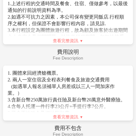
雙手和一雙脚，有脚的即是正面，從正面以順時針方向
午餐：
Bar外以各式裝扮吸引旅客的摩登女郎，無論性感迷人
火山排骨泰式餐 泰銖$250
燒、泰式奶茶、香蕉煎餅及芒果糯米飯等美食到泰國傳
算起四個面分別代表：平安（手持佛珠）、事業（手持
晚餐：
的空姐、比基尼高挑辣妹等，都是前往泰國自由行芭達
逛街方便 發每位旅客泰銖$300
統服飾、在地名產、工藝品等商品，商家都是位在木雕
權杖）、婚姻（手持貝殼）、財富（手持金磚）；也分
雅Walking Street最讓人難以抵抗的誘惑，Go Go Bar內除
住宿：
曼谷升等一晚五星飯店THAYA HOTEL HOTEL或
風格的建築物裡，不像一般傳統水上市場會有很多水上
別代表慈、悲、喜、捨四個字。
了有熱情表演，還有以漂亮聞名的美麗小姐們，可說是
GRAND RICHMOND 或 OAKWOD SUITESTIWANOON
船家在水上兜售，雖然比較沒有傳統市場的感覺，但比
※ 行程小常識：教您參拜四面神
環肥燕瘦、各有千秋，而且只需點杯飲料就能入場大開
BANGKOK 或同級
較乾淨衛生，會讓人願意花心思逛街吃美食，也比較不
參拜方式為先至右方販賣部購買一套香花供品，金額及
眼界一番，何樂而不為？前來泰國旅遊，在芭達雅若您
怕拉肚子。
種類依個人所需（一般參拜為20~50銖，許願還願為100
想單純打發時間、輕鬆消遣，部分酒吧還有band現場演
搭乘傳統手搖舢舨船，放眼望去全是水上人家的住宅，
銖以上），點燃香柱及蠟燭後，再依順時針方向自正面
奏，肯定讓您度過最璀璨繽紛的浪漫夜晚。
你能深入體驗南國特有的河岸景緻風光，一窺當地居民
起順序參拜，各面均於參拜後供上三支香、一支燭及一
曼谷→曼谷素萬那普機場/桃園國際機
※註：在芭達雅遊玩時導遊常會推薦一些自費活動，如
的日常生活，悠閒遊逛在芭達雅人氣熱門景點！
第5天
串花；若只有一燭一花之最簡套裝，於參拜前第一面先
您無參加，導遊或領隊或助手將會依照當天行程安排，
場
今晚特別安排升等住宿～芭達雅泳池別墅酒店 (Scenic
上燭，依序四面均上完三柱香後，回到正面再獻花即
就近安排讓您休息或送您先回酒店。
Pool Villa And Hotel)
可。
感受芭達雅悠閒渡假的芬圍，在房間游游泳曬曬太陽特
【Iconsiam暹羅新天地】
著名的水上市場一直是旅客們
別舒服。
前往泰國曼谷旅遊或自由行必去的景點之一，而琳瑯滿
Scenic Pool Villa and Resort Pattaya 位於 Ban Huai Yai，有
目的特色百貨更是曼谷的特色，而暹羅天地 ICONSIAM
揮一揮手該是說BYE BYE囉，前往機場的路上，再次回
花園、免費私人停車位、公共戶外泳池、房間內獨享泳
結合了水上市場與百貨公司這兩項元素，將水上市場搬
頭看看這微笑之都──曼谷，為這美妙的泰國之旅畫下個
池和餐廳。 所有客房內均配有書桌、電熱水壺、私人衛
進室內，成為泰國第一間擁有室內水上市場的百貨公
美妙句點，我們期待與您再一次邀約囉！
浴。
司，裡面不僅有各大知名品牌、還有許多泰國美食，最
棒的是在百貨公司還能吃到水上市場的平價小吃，暹羅
早餐：
飯店內享用
天地也與日本高島屋結合，提供許多美妝與生活用品，
午餐：
機上餐