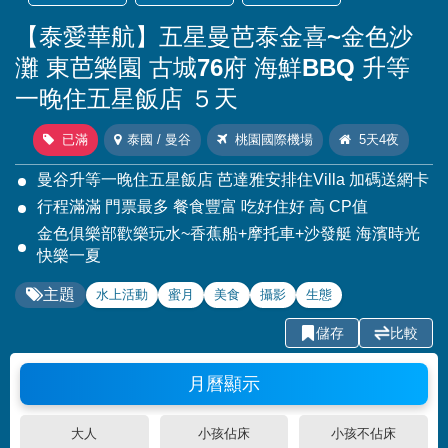
【泰愛華航】五星曼芭泰金喜~金色沙
灘 東芭樂園 古城76府 海鮮BBQ 升等
一晚住五星飯店 ５天
已滿
泰國 / 曼谷
桃園國際機場
5天4夜
曼谷升等一晚住五星飯店 芭達雅安排住Villa 加碼送網卡
行程滿滿 門票最多 餐食豐富 吃好住好 高 CP值
金色俱樂部歡樂玩水~香蕉船+摩托車+沙發艇 海濱時光
快樂一夏
主題
水上活動
蜜月
美食
攝影
生態
儲存
比較
月曆顯示
大人
小孩佔床
小孩不佔床