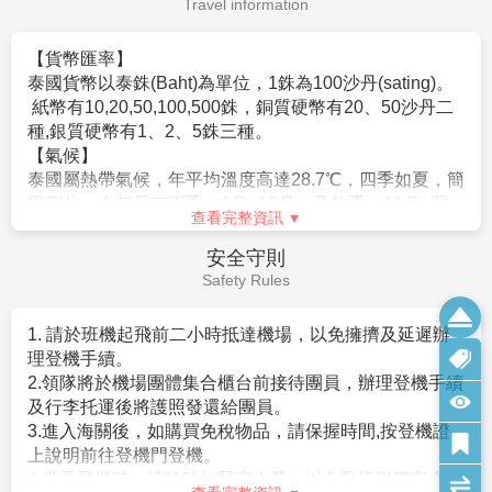
◆旅館行李員上下行李進出房間時，每人每件20元泰
銖。
泰國免簽 (依照泰國政府規定作業)
◆飯店內若有額外服務需求，每次給予約20元泰銖或1美
元左右。
查看完整資訊
◆騎馬車：每次付馬夫，每人約20元泰銖 。
自費活動
◆騎牛車：每次付牛車夫，每人約20元泰銖。
Self-funded
◆騎大象：每次付馴象師，每人約20元泰銖。
◆搭船：每次付船夫，每人約20元泰銖。
◆SPA: 您可以視芳療師的服務品質或專業水準彈性的給
予小費，約100元泰銖。
◆古式按摩：您可以視按摩師的服務品質或專業水準彈
性的給予小費，約100元泰銖。
8.機票規定及限制
▲此行程為付訂後不可更改或取消，否則會没收訂金
$10000及+飯店簽証等費用，請注意。
查看完整資訊
▲本行程無法延長或縮短天數、更改航班及日期。
9.航班及飯店說明
小費說明
▲飯店及航班皆以最終確認以行前說明會資料為準。
Service Charge
如逢飯店接到大型團體業務而客滿時，本公司將會以同
等級飯店取代。
泰國是個習慣付小費的國家之一，而付小費是一種禮
▲如需訂一大床，請務必先告知業務人員，國外飯店大