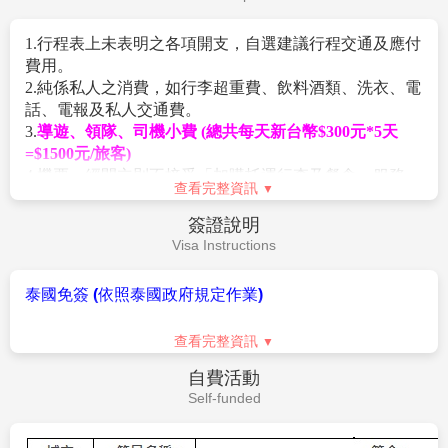
還可以到暹羅天地河濱公園欣賞美麗的水舞表演，不僅
晚餐：
XX
能欣賞到昭皮耶河的美景，還能體驗泰國文化，一舉兩
住宿：
溫暖的家
得！
泰國最頂級最精彩的
【金東尼人妖表演秀】
金東尼人妖
秀為曼谷前三大人妖秀，精心設計的劇院富麗堂皇，舞
作業規定
台燈光、音效、排場俱佳，搭配婀娜多姿的人妖，呈現
Operation Rules
出完美的演出，演繹鄧麗君的經典歌曲、泰國傳統舞蹈
秀、現代歌舞表演、中國宮廷舞劇、百老匯舞劇等精緻
【作業規定+注意事項】
的歌舞秀，搭配五光十色的舞台燈光，帶你體驗別具特
1.上述行程的交通時間及餐食、住宿、僅做參考，以最後
色的曼谷之夜
通知的行前說明資料為準。
2.如遇不可抗力之因素，本公司保有變更同飯店.行程順
序之權利，但保證不會影響行程內容，請見諒
.
3.本行程設定為團體旅遊行程，故為顧及旅客於出遊期間
之人身安全及相關問題，於旅遊行程期間，恕無法接受
查看完整資訊
脫隊之要求，造成不便之處，敬請見諒。
【特別說明】
費用說明
1.
本行程最低成團人數為16人，16位以上派遣專業領隊隨
Fee Description
團服務。當地配備專業導遊解說行程。
2.
團體報名經確認後，請繳交訂金NT$10,000/人, 連休旺
1. 團體來回經濟艙機票。
季訂金NT$15,000/人
2. 兩人一室住宿及全程表列餐食及旅遊交通費用