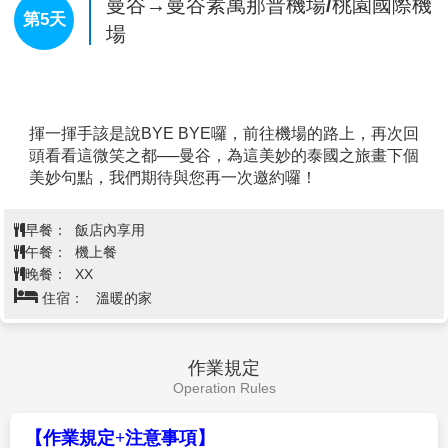
場，連柱子或廁所都可以盡情的擺姿勢狂拍，而且連美
項：觀看民俗表演、觀看大象表演、參觀熱帶植物園。
食廣場都是街邊小吃的平易價格，來芭達雅不進來朝勝
我們首先走入可容納1000多人的劇場，觀看泰國民俗表
真的會對不起自己啊！門口光是看到偌大廣敞立了一架
演。民族歌舞表演的節目，多半是表現泰國的民俗風情
曼谷→特產巡禮(乳膠店)→四面佛祈
飛機就令人瞠目結舌，入口處的幾個行李箱堆疊的藝術
的舞蹈，還有泰拳表演，重現泰緬大戰表演，以及少數
福→曼谷最強必逛百貨商場IconSiam
裝置，正好滿足旅遊的無限想像。Terminal 21完完全全
民族風情表演，表演時間大約為半個小時。
第4天
暹羅新天地(室內版水上市場) →金東
打造成航站大樓的氛圍，非但入口以登機門的Gate來編
亦稱為萱儂律，占地廣闊，是個泰式鄉村風格的休閑兼
號，座位區甚打造成行李輸送轉盤的樣貌，真的是非常
尼人妖秀
度假公園，園區內設施豐富，擁有法國花園、石景園、
有想像力。樓層由最底層依序為G、M及1至3樓，融入
仙人掌園、蘭圃及人工湖等，放眼望去皆是雅緻的風
法國巴黎、英國倫敦、義大利、日本東京及美國舊金山
景，無論是參觀養殖房的奇花異草或欣賞精彩絕倫的泰
等異國風情，將最具特色的建築、人物、特色融入整個
國歌舞和泰拳表演，均樂趣無窮。此外，旅客至此還可
空間中，不得不說真的很細膩。
與泰國的國寶——大象近距離接觸，或和鸚鵡及紅猩猩
【乳膠枕展示中心】
乳膠是泰國的特產之一。一般的乳
【紫醉金迷夜生活【Pattaya Walking Street】
芭達雅的
合影留念，適合各年齡層的大人、小孩一起來玩樂！
膠製品都是加工好的，很難去看到原始乳膠的製作過
洋人步行街，顧名思義有眾多國外觀光客步行於此，燈
【四方水上市場】
逛水上市場是安排泰國行程必去的景
程，今日我們來到工廠，可以讓您親眼看到乳膠的灌漿
紅酒綠的街道，充滿著異國風味。原址為洋人美軍大
點，泰國有相當多的水上市場，芭塔雅四方水上市場
作業，以及剛出爐的乳膠製品，你可以親手觸摸到剛出
街，在1950年代時只是個小漁村，因越戰關係，芭達雅
(Pattaya Floating Market)是聚集泰國傳統建築、水上市場
爐的乳膠，白白嫩嫩QQ的像包子一樣。想知道甚麼是
變成美軍作戰之餘尋歡作樂的區域，歌舞昇平，但隨著
獨特交易方式、泰國各種表演、人氣泰式美食、各種親
包子乳膠枕嗎？來這邊可以得到前所未有的知識。乳膠
美軍撤退絲毫不減熱鬧景象，逐漸發展國際著名觀光勝
身體驗與百家紀念品商店，這裡就是個專為遊客打造的
工廠可以體驗灌乳膠水到模具裡的活動。
地，列為芭達雅夜晚必去之處。華燈初上，芭達雅徒步
觀光水上市場。也是電影《杜拉拉升職記》的拍攝場景
【四面佛祈福】
遠近馳名的【愛樂威四面佛ERAWAN】
街展現無限旖旎的風光，有多彩繽紛的閃耀霓虹燈、令
查看完整資訊
之一！
虔誠祈福，是印度教三位一體神中的創造神-大梵天，所
人血脈噴張的鋼管熱舞，以及許多醉翁之意不在酒的酒
「四方水上市場」網羅來自四面八方各種特色店家而得
以該稱之為四面神，而非四面佛。四面神有四個面，四
早餐：
客，儼然一座美軍俱樂部洋人街不夜城，數十間Go Go
飯店內享用
名，市場共有100多個攤位，從米粉湯、鱷魚肉、章魚