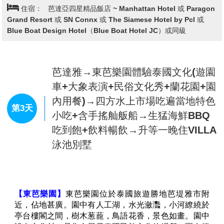
住宿：
芭達亞四星精品飯店 ~ Manhattan Hotel 或 Paragon
舖)使你強身健體而且神清氣爽。
(小費敬請自理)
Grand Resort 或 SN Connx 或 The Siamese Hotel by Pcl 或
註：16歲以下貴賓恕無法按摩，但於當地將會由導遊或
Blue Boat Design Hotel（Blue Boat Hotel JC）或同級
領隊安排享用冰淇淋乙份。
芭達雅→金色沙灘俱樂部(水上摩托車
+香蕉船+沙發艇+水陸設施)(每人限
搭一次，如不參加視同放棄且不得轉
第2天
讓)→漫遊紙醉金迷夜生活 Walking
Street芭達雅步行街→Terminal21環
遊世界主題百貨公司
【金色沙灘俱樂部】
玩樂休閒一體的綜合型沙灘俱樂
部，水上活動及陸上豐富活動讓芭達雅的海濱時光歡樂
又愜意。
(1)水上活動 3項 ：水上摩托車、香蕉船、沙發艇 (每人