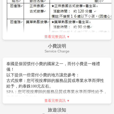
3.本行程以團體模式作業，行程中恕不接受脫隊要求。
(如遇單人報名須補單人房差或以三人一間加床作
本行程為購物團:
小孩佔床為大人團費，不佔床費用可減
業。）
$1000；小朋友不佔床則無送網卡
3.含新台幣250萬旅行責任險及新台幣20萬意外醫療險。
外藉人士或持外國護照者須加價$2000
4.含每人托運一件行李23公斤+手提行李7公斤。
本優惠報價是以雙人入住一房計算，若遇單人房需補單
5.已含兩地稅金及燃油附加費
人房差。
查看完整資訊
4.本行程僅適用持台灣護照旅客，不收泰籍人士.學生.會
費用不包含
議參展團及外籍人士報價另議。
Fee Description
因是購物團所以18歲以下未成年人及75歲以上老人參
團，皆不得超過參團旅客的30%比例，
1.行程表上未表明之各項開支，自選建議行程交通及應付
若有超出則按超出的旅客加收團費+$1000。
費用。
5.所有活動如不參加均無法退費，亦不可轉讓。
2.純係私人之消費，如行李超重費、飲料酒類、洗衣、電
6.滿16歲(含)以下小朋友無論佔床與否，不贈送指壓，亦
話、電報及私人交通費。
不可退費。
3.
導遊、領隊、司機小費 (總共每天新台幣$300元*5天
7.小費：在國外大多數的服務業從業人員為無底薪制，
=$1500元/旅客)
「小費」 即成為他們主要的收入來源，以下就必要給予
4.機票一經開立則不接受「加購托運行李及餐食」服務，
之小費供您參考：
查看完整資訊
旅客如需加購請於櫃檯購買。
◆全程每位貴賓每天需支付導遊小費台幣NT150*5天+領
5.旅客若有個別需求，得自行投保旅行平安保險。
隊小費NT150*5天=NT1500元。
簽證說明
6.
泰國免簽 (依照泰國政府規定作業)
◆床頭小費每晚每房20～50元泰銖。
Visa Instructions