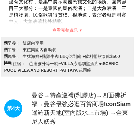
限玩壹次，不參加者不可轉讓他
，亦不可退費）
(2)水上活動用具 6項 ：潛水鏡+呼吸管、花式橡膠圈套
裝（鴨子、天鵝）、游泳圈、色彩游泳圈、皮划艇、槳
板。
★不限次數，自由取用讓您盡情擁抱夏日
查看完整資訊
(3) 陸上活動 7項 （請自行使用設施）：
專用躺椅：我們為您提供專用躺椅，可以躺在岸邊眺望
早餐：
飯店內享用
眼前的大海讓您的身心好好的休息
午餐：
泰式風味餐 泰銖$250
沙灘排球：大家一起組隊在沙灘上揮灑汗水享受年輕活
晚餐：
逛街方便 敬請自理
力的激放
住宿：
芭達亞四星精品飯店 ~ Manhattan Hotel 或 Paragon
沙灘足球：您可以試試看在沙灘上踢足球，保證讓你香
Grand Resort 或 SN Connx 或 The Siamese Hotel by Pcl 或
汗淋漓
Blue Boat Design Hotel（Blue Boat Hotel JC）或同級
沙灘飛盤：找幾個夥伴一起來玩沙灘飛盤，是不錯的沙
灘運動
FREE WIFI：讓您在沙灘上也可上傳給親朋好友一同歡
樂
芭達雅→東芭樂園體驗泰國文化(遊園
休閒麻將：悠閒的時光可以找幾位朋友陪您試試手氣
車+大象表演+民俗文化秀+蘭花園+園
兒童專用戲沙玩具：讓您的小朋友也可在沙灘上開心推
內用餐)→四方水上市場吃遍當地特色
沙堡
第3天
小吃+含手搖舢舨船→生猛海鮮BBQ
特別為您貼心準備讓您透沁涼：當季新鮮水果、清涼椰
子/軟飲、冰毛巾 (每人一份)
吃到飽+飲料暢飲→升等一晚住VILLA