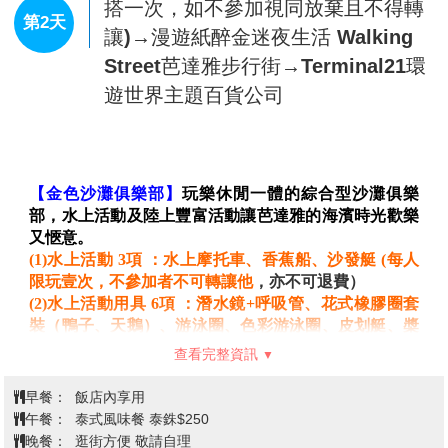
桃園國際機場/曼谷素萬那普機場→暹
邏古城76府→泰式按摩兩小時→芭達
第1天
雅
今天帶著愉快輕鬆的心情，在國際機場集合後，搭乘豪
華客機飛往素有微笑王國之稱的泰國首都【曼谷】。當
地接待的導遊帥哥或美女們已經等候各位嘉賓~
【暹邏古城76府】
素來擁有極高宗教地位的泰國，全國
大小寺廟共有3萬多座，僅曼谷就有佛寺400多座，因此
曼谷又有寺廟之城的美譽。若不想落下任何一處美好，
除了花大把時間一一造訪，古城76府，絕對是最棒的選
擇。號稱全世界最大的戶外博物館，古城76府佔地超過
查看完整資訊
1214畝，園區建造完全依照泰國國土形狀，再將全泰國
76 府著名的116個古蹟景點，依照真實比例縮小，所有
早餐：
機上餐
的建築皆有專家指導，保持各個王朝的建築文化特色。
午餐：
古城園內餐
【體驗泰國古式按摩(約2小時)】
與中醫的推拿相近，經
晚餐：
泰式火鍋餐 泰銖$250
常按摩穴位也會舒筋活絡，特別安排兩小時的療程(大通