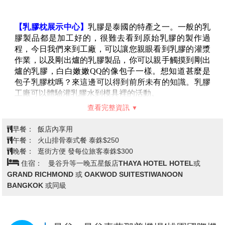
附註：
泳池別墅
▲本日請旅客自備泳裝及換洗衣物。
▲休息區提供免費換衣及廁所，沖水洗澡每人30泰銖。
▲為了您的安全，請配合導遊和領隊宣達的相關注意事
項，且務必穿上救生衣，謝謝合作！
▲旅客於離島或酒店泳池或海邊參與水上活動時，請注
【東芭樂園】
東
芭樂園位於泰國旅遊勝地芭堤雅市附
意自身建康及安全，
近，佔地甚廣。園中有人工湖，水光瀲灩，小河繚繞於
▲
參加水上活動時敬請穿救生衣，患有高血壓、心臟衰
亭台樓閣之間，樹木葱蘢，鳥語花香，景色如畫。園中
弱、癲癇、剛動完手術、酒醉、孕婦、60歲以上年長者
設有文化村，是集中展示泰國民族文化的場所。園內節
等恕不適合參加。
目三大部分：一是泰國的民俗表演；二是大象表演；三
▲如遇當日風浪過大、天氣惡劣或其他不可抗拒之因
是植物園。民俗歌舞很質樸、很地道，表演者就是村寨
素，俱樂部有權禁止遊客下海遊玩，尚請鑑諒。
中人；大象表演格外精彩。
※註:水上活動僅適用於120公分以上旅客參加；且因保
東芭樂園是一個私人林園，創辦人是一位泰籍華人王金
查看完整資訊
險涵蓋年齡規範，超過60歲的旅客無法參與。
亮先生，是泰國十大首富之一。王金亮先生原本只開辦
※註2：水上活動每人僅限玩一次，如不遊玩視同放棄
了一個植物園，在一個偶然的機會，泰國王后看到了王
早餐：
飯店內享用
且不得轉讓他人。
金亮種植的花卉十分美麗，於是邀請王金亮到皇宮種植
午餐：
東芭樂園內自助餐
*如遇金色沙灘俱樂部臨時關閉，則更改為翡翠灣海天
花草，當提出給他報酬時，王金亮選擇了要皇家的一片
晚餐：
生猛海鮮+豬雞牛肉 BBQ吃到飽 +飲料暢飲泰銖$500
俱樂部
荒山，種植了各種熱帶植物、花卉，經過十幾年的艱苦
住宿：
芭達雅升等一晚~VILLA泳池別墅酒店rnSCENIC
【TERMINAL 21購物中心】
Terminal 21 Pattaya完全以
創業，創辦的東芭樂園，其園林綠化堪稱一流，可與國
POOL VILLA AND RESORT PATTAYA 或同級
營造異國風情為特色的購物中心，讓你從廣場拍進賣
內任何國辦植物園相媲美。在東芭樂園遊覽主要有三