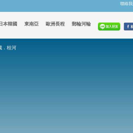
聯絡我
日本韓國
東南亞
歐洲長程
郵輪河輪
城．桂河