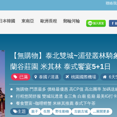
聯絡我
日本韓國
東南亞
歐洲長程
郵輪河輪
【無購物】泰北雙城~湄登叢林騎象
蘭谷莊園 米其林 泰式饗宴5+1日
已滿
泰國 / 清邁
桃園國際機場
6天
無購物 門票最多 價格最優惠 高CP值 高出團率 加碼送
行程悠閒舒服 雙城玩透透 金三角 白廟 藍廟 最美IG打
餐食豐富~咖哩螃蟹 米林其推薦 泰式下午茶
主題
親子
生態
野生動物
古鎮古城
...展開更多