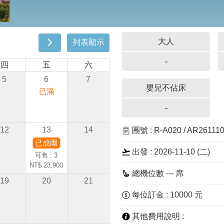
大人
列表顯示
-
四
五
六
5
6
7
嬰兒不佔床
已滿
-
12
13
14
團號 : R-A020 / AR2611
已成團
出發 : 2026-11-10 (二)
可售 : 3
NT$ 23,900
總機位數 --- 席
19
20
21
每位訂金 : 10000 元
其他費用說明 :