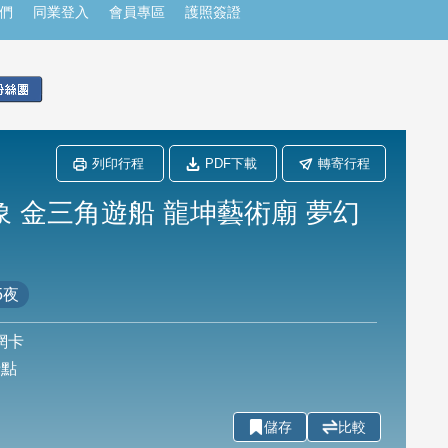
們
同業登入
會員專區
護照簽證
列印行程
PDF下載
轉寄行程
 金三角遊船 龍坤藝術廟 夢幻
5夜
網卡
卡點
儲存
比較