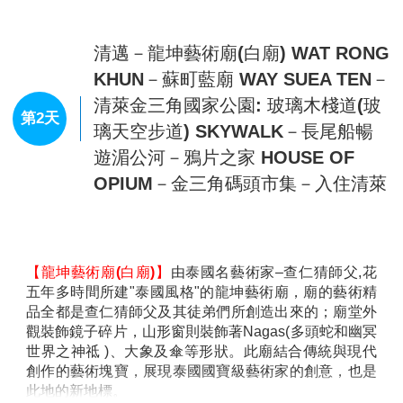
台北/清邁－HOTEL CHECK-IN
第1天
今日搭乘豪華客機，飛往泰國第二大城市─
【清邁】
。
清邁建成至今雖有七百多年，可惜許多古蹟卻多有殘
破，同時亦還保留有許多的文化遺產，又有”藝術建築之
寶殿堂”的稱謂。城內名勝古蹟遍佈，林蔭小街，曲徑幽
深，廟宇，寶塔林立，護城河水清見魚游，碧波盪漾，
煞是宜人。
抵達後前往飯店入住休息，養精蓄銳準備迎接精彩的行
程。
查看完整資訊
早餐：
XXX
午餐：
XXX
晚餐：
機上簡餐
住宿：
MERCURE HOTEL 或 THE BRIQUE HOTEL 或 AE
LANA 或 FURAMA HOTEL或同級