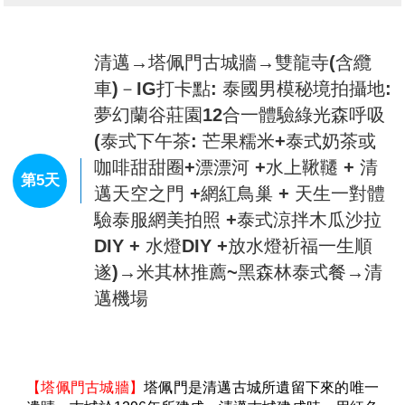
◆今日如果有興趣您可自費參加下列行程 (二選一)
果街）－清邁夜市NIGHT PLAZA
★【上寮國島
THB750元
】
搭乘長尾船前往寮國島
，參
觀當地居民的生活情形
。
★【DOI TUNG ROYAL PARK皇太后行宮+御花園
THB1000元】
早在1988年建成，目的是讓當時長年旅居瑞士的皇太后
【大象學校MAE TAENG ELEPHANT CAMP】
帶各位
在泰國也有一個適合她居住的地方，而這位皇太后就是
貴賓來一趟叢林之旅，首先來到大象學校於此參觀工作
九世皇的母親。皇太后為人樂善好施，非常關心泰國人
人員在訓練大小象的工作的情形並觀看他們所安排的精
民，特別對於泰北地區發展不遺餘力，令清萊這個毒品
彩大象表演，大象現場作畫表演，欣賞可愛大象自由隨
集散地改頭換面，搖身一變成為農業地區，為少數民族
性揮灑表演獨創的繪畫天份。隨後將您親身體驗騎大象
提供工作機會並改善生活質素，促進當地人民的收入，
絕妙的情趣，穿越叢林，體會古代皇帝用以代步座騎大
因此皇太后深受泰國人民敬重。自1995年皇太后辭世
象，品味越野情趣，此乃是人生一項難得又絕妙的回
後，行宮便公開予民眾參觀，讓遊客透過宮內的展品及
憶。
查看完整資訊
擺設，了解皇太后對泰國人民的貢獻。御花園占地將近
【少數民族部落：長頸族】
您可見到長頸族的風俗習慣
2萬坪，栽植著上百種來自各國的珍稀花卉，一年四季
與生活情形。此族群的族人已日益稀少，故更顯現出它
早餐：
飯店內享用
更換當季植栽，不論何時前往，總是花團錦簇。
們的特別，由於長頸族人古老傳統習性，小女孩七歲開
午餐：
象園自助餐
【王府泰式帝王宴+每人一棵椰子】
晚餐享用清邁傳統
始就須在脖子上套銅圈，且隨著年紀的成長銅圈越加越
晚餐：
夜市逛街 敬請自理
特色料理~王府泰式帝王餐。像貴族般一邊享用傳統的
高，直到結婚為止。
住宿：
MERCURE HOTEL 或 THE BRIQUE HOTEL 或
晚餐一邊觀賞泰式歌舞表演，體驗泰北晚宴風情。
【湄登最美寺廟~藍廟】
清邁的Wat Ban Den廟，建於
FURAMA HOTEL或同級
佛歷2437年，被當地人稱為藍廟。歷史可比清邁著名的