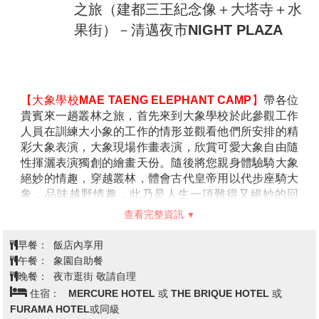
泰﹑緬﹑寮三國領土相銜接的地方，以(湄公、美塞)兩
茶葉，是泰國知名的茶葉品牌之一。園內設有現代感十
河的交匯，成為自然國界。您將於此處搭乘長尾船遊覽
足的觀景茶館，提供多款茶飲與精緻甜點，是拍照打卡
湄公河，觀看兩岸人民生活情形。
與品茗休憩的絕佳景點，深受遊客喜愛。
【金三角鴉片之家】
此館展現鴉片的來歷，非法毒品的
【觀音大佛寺】
位於泰國清萊北郊，是融合中式與泰北
衝擊，並提供給學者研究及探討，深具教育意義。「金
蘭納風格的佛教聖地。寺中最醒目的地標是一座高約90
查看完整資訊
三角」這三個字本身就會讓人聯想起此處是鴉片及海洛
米的白色觀音像，可乘電梯登頂遠眺山林與稻田景致。
英的量產地，也是毒品製造、交易、邊界、內戰、軍隊
園區還包含九層寶塔與白色禪堂，裝飾華麗且充滿宗教
早餐：
飯店內享用
及走私的代名詞。
藝術氛圍。這裡不僅適合祈福，也是一處充滿寧靜與文
午餐：
WIANG INN酒店自助餐$250B
化魅力的觀光景點。
晚餐：
王府泰式帝王宴+椰子$450B
【清萊玉佛寺Wat Phra Kaew】
清萊府的玉佛寺，從在
住宿：
MERCURE HOTEL 或 THE BRIQUE HOTEL 或 AE
泰國古時代便是清萊府之重要寶剎，佛曆1977年，在一
LANA 或 FURAMA HOTEL或同級
次雷電射擊佛寺內一座佛塔時，才發現于佛塔中隱藏有
一尊玉佛，據歷史記載，此尊玉佛隱藏在清萊府。玉佛
寺佛塔中久達四十五年，發現後，先請往南邦府供奉三
十二年，再請至清邁府供奉八十五年，寮國永珍二百二
清邁－湄登象園：大象表演＋騎大象
十五年，最後由節基皇朝第一世皇從寮國永珍恭送往曼
+長頸族村－藍廟WAT BANDEN－天
谷大皇宮內之玉佛寺供奉至今亦歷經200多年了，成為
使瀑布秘境DANTEWADA LAND OF
全國萬民所最崇高之敬仰！這尊國寶後來被供奉在曼谷
第4天
ANGELS WATERFALLS－蘭娜古城
玉佛寺內。現今寺內所供奉的玉佛是1991年時依照原來
玉佛的樣式在中國所雕製的。
之旅（建都三王紀念像＋大塔寺＋水