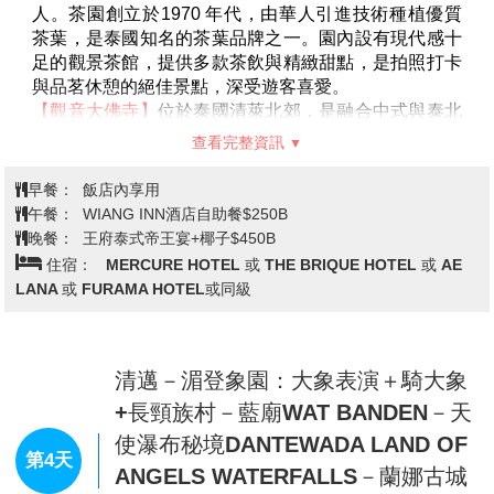
Suea Ten)，泰文原意為「跳舞的老虎」，始建於1996
年。藍廟由清萊白廟設計者的徒弟所設計建造，雖然規
早餐：
飯店內享用
模較白廟小，但是整體外觀呈現耀眼宏偉的藍色，內部
午餐：
國香或蓮花中式餐THB$ 250
佛像精緻，是一座傳統與現代藝術完美融合的泰式寺
晚餐：
河畔餐廳泰式餐 THB$ 250
廟。藍廟位於Rimkok區，距離清萊中心10分鐘車程，
住宿：
GRAND VISTA,HERITAGE HOTEL 或 MANTRINI
可免費開放參觀。
HOTEL 或同等級
【金三角國家公園】
著名的『金三角』是指泰﹑緬﹑寮
三國領土相銜接的地方，以(湄公、美塞)兩河的交匯，
過去這裡因為種植罌粟花，生產鴉片等毒品而在國際間
相當知名，現在因為泰國政府全面禁毒，積極打壓不法
清萊: 翠峰茶園－觀音大佛寺 WAT
分子，不再生產種植罌粟花，積極轉型，成為了遊客慕
HUAY PLA KANG－玉佛寺 Wat
名而來造訪的觀光勝地及國家公園。
第3天
Phra Kaew－清邁晚餐享用: 王府泰
【清萊天空步道】泰國首座空中玻璃走廊觀景台，是一
式帝王宴+每人一棵椰子
座U型的透明玻璃步道，步道沿著山壁向外延伸，讓景
色看得更廣更清楚。參觀亮點之一，就是登上步道後能
同時飽覽泰、緬、寮三國交界景色，這是清萊的最新打
卡景點，位置與金三角距離不遠。因在山丘上，可俯瞰
著整個湄公河與寮國，還可以俯瞰旁邊的清盛古城甚至
【翠峰茶園Choui Fong Tea Plantation】
位於泰國北
是金三角。
部清萊山區，佔地廣闊，茶樹沿山坡層層鋪展，景致迷
【金三角坐船遊湄公河】
順路探訪清盛古城，後繼前往
人。茶園創立於1970 年代，由華人引進技術種植優質