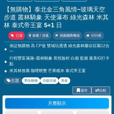
【無購物】泰北金三角風情~玻璃天空
步道 叢林騎象 天使瀑布 綠光森林 米其
林 泰式帝王宴 5+1 日
已滿
泰國 / 清邁
桃園國際機場
6天5夜
保証無購物 高 CP值 雙城玩透透 綠光森林蘭谷莊園12合
一
行程豐富滿滿~叢林騎象 長頸族村 白廟 藍廟 最美IG打卡
點
米其林推薦 咖哩螃蟹 芒果糯米 泰式帝王宴
主題
野生動物
古鎮古城
美食
儲存
比較
月曆顯示