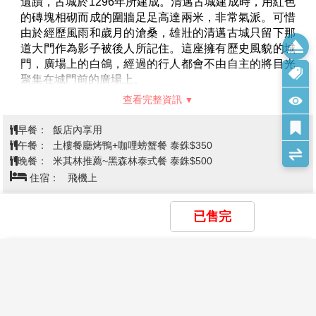
黑廟、白廟還要久遠哦！對於黑廟、白廟這類藝術遊覽
聖地來講，藍廟就像藝術化的偉大佛教廟宇！在藍天白
雲下的藍廟更加的雄偉壯麗，而黃昏時更增添了一股神
清邁→塔佩門古城牆→雙龍寺(含纜
祕的氣息，就像一座色彩豐富的美麗圖畫盡收您眼底。
車)－IG打卡點: 泰國男模秘境拍攝地:
【天使瀑布秘境】
這個景點充滿了瀑布、河流、花田、
夢幻蘭谷莊園12合一體驗綠光森呼吸
洞穴、小市集還有咖啡館。雖然這裡是人造景點，但整
(泰式下午茶: 芒果糯米+泰式奶茶或
體景觀看起來很是逼真。園區被劃分成多個區域，從入
口處可以前往主餐廳，也可以繞著它走到第一個瀑布。
咖啡甜甜圈+漂漂河 +水上鞦韆 + 清
第5天
遵循此路徑將引導您進入神秘的迷霧「森林」！ 當薄霧
邁天空之門 +網紅鳥巢 + 天生一對體
很濃的時候，甚至只能看到前面幾英尺。有趣的是，迷
驗泰服網美拍照 +泰式涼拌木瓜沙拉
霧森林中有個山洞！內有鐘乳石和佛像。穿過薄霧“森
林”後就是個晴朗天空和藍色瀉湖水域的瀑布。湛藍的河
DIY + 水燈DIY +放水燈祈福一生順
水是如此誘人。繼續前行，還有巨大的巨石和瀑布山
遂)→米其林推薦~黑森林泰式餐→清
區。這感覺有點像環球影城或迪士尼樂園的體驗。您可
已售完
邁機場
以踩過水中漂浮的踏腳石並進入瀑布！當您繼續前往下
一個區域時，會漸漸被一片美麗花園所簇擁，其中也貼
心為您設置石頭方便採景拍攝。 還有一個華麗的花田，
×
×
×
我儲存的商品
我瀏覽過的商品
商品比較清單
清除全部
清除全部
清除全部
開始比較
在那您可以爬上大石頭平臺，前方的花園與花園後邊高
×
聳的人造山與瀑布的雄偉壯闊盡收眼底！
主題精選行程
【塔佩門古城牆】
塔佩門是清邁古城所遺留下來的唯一
【蘭娜古城之旅】
來趟古城之旅，從古城三王銅像開
×
遺蹟，古城於1296年所建成。清邁古城建成時，用紅色
【無購物】泰北金三角風情~玻璃天空步道
始，往清邁古城西門處出發，由遠而近的觀看清邁著名