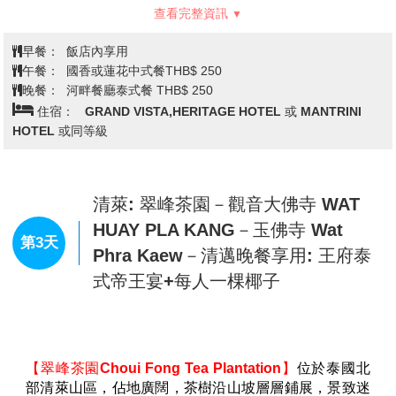
清邁－龍坤藝術廟(白廟) WAT RONG
KHUN－蘇町藍廟 WAY SUEA TEN－
清萊金三角國家公園: 玻璃木棧道(玻
第2天
璃天空步道) SKYWALK－長尾船暢
遊湄公河－鴉片之家 HOUSE OF
OPIUM－金三角碼頭市集－入住清萊
【龍坤藝術廟(白廟)】
由泰國名藝術家–查仁猜師父,花
五年多時間所建"泰國風格"的龍坤藝術廟，廟的藝術精
品全都是查仁猜師父及其徒弟們所創造出來的；廟堂外
觀裝飾鏡子碎片，山形窗則裝飾著Nagas(多頭蛇和幽冥
世界之神祗 )、大象及傘等形狀。此廟結合傳統與現代
創作的藝術塊寶，展現泰國國寶級藝術家的創意，也是
此地的新地標。
【清萊蘇町藍廟】
又名舞虎寺(Blue Temple ; Wat Rong
查看完整資訊