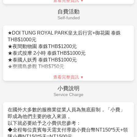
查看完整資訊
變電器。
自費活動
16.其它：東南亞地區集體遺失護照甚多，機票及護照旅
Self-funded
客請自行妥善保管，最好分開存放
★DOI TUNG ROYAL PARK皇太后行宮+御花園 泰銖
THB$1000元
★夜間動物園 泰銖THB$1200元
★泰式按摩 2小時 泰銖THB$1000元
★泰國人妖秀 泰銖THB$1000元
★寮國島參觀 THB$750元
查看完整資訊
小費說明
Service Charge
在國外大多數的服務業從業人員為無底薪制，「小費」
即成為他們主要的收入來源，
以下就必要給予之小費供您參考：
◆全程每位貴賓每天需支付導遊小費台幣NT150*5天+領
隊小費NT150*5天=NT1500元。