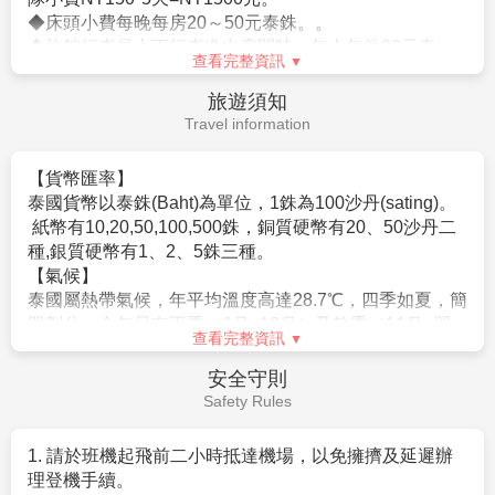
◆床頭小費每晚每房20～50元泰銖。。
◆旅館行李員上下行李進出房間時，每人每件20元泰
查看完整資訊
銖。
◆飯店內若有額外服務需求，每次給予約20元泰銖或1美
旅遊須知
元左右。
Travel information
◆騎馬車：每次付馬夫，每人約20元泰銖 。
◆騎牛車：每次付牛車夫，每人約20元泰銖。
【貨幣匯率】
◆騎大象：每次付馴象師，每人約20元泰銖。
泰國貨幣以泰銖(Baht)為單位，1銖為100沙丹(sating)。
◆SPA: 您可以視芳療師的服務品質或專業水準彈性的給
紙幣有10,20,50,100,500銖，銅質硬幣有20、50沙丹二
予小費，約100元泰銖。
種,銀質硬幣有1、2、5銖三種。
◆古式按摩：您可以視按摩師的服務品質或專業水準彈
【氣候】
性的給予小費，約100元泰銖。
泰國屬熱帶氣候，年平均溫度高達28.7℃，四季如夏，簡
單劃分，全年只有雨季（6月~10月）及乾季（11月~翌
查看完整資訊
年4月）
年平均溫雖高，但還是建議您隨身攜帶一件輕便薄外
安全守則
套，以防冷氣房及山區的涼意。
Safety Rules
【風俗民情】
泰國社會文化與台灣有些差異，有些當地風俗習慣不可
1. 請於班機起飛前二小時抵達機場，以免擁擠及延遲辦
不知，以免觸犯當地人，招惹不必要的麻煩更影響遊
理登機手續。
興。