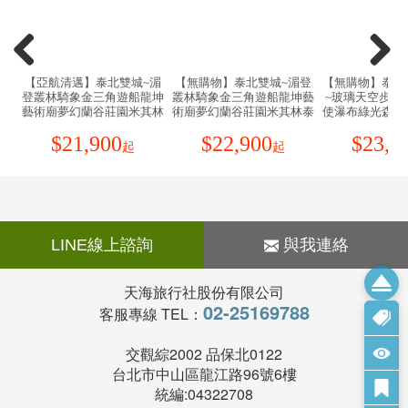
11.搭車時請勿任意更換座位，頭、手請勿伸出窗外，上
後直撥泰國當地收機號碼即可
下車時請注意來車以免發生危險。
緊急電話：觀光客遇到緊急事件可打泰國觀光警察的電
12.搭乘纜車時請依序上下，聽從工作人員指揮。
話:6521721-6
13.團體需一起活動，途中若要離隊需徵得領隊同意以免
當地聯絡：
發生意外。
【亞航清邁】泰北雙城~湄
【無購物】泰北雙城~湄登
【無購物】泰北
駐泰國台北經濟貿易辦事處Taipei Economic and Trade
登叢林騎象金三角遊船龍坤
叢林騎象金三角遊船龍坤藝
~玻璃天空步道
14.夜間或自由活動時間若需自行外出，請告知領隊或團
藝術廟夢幻蘭谷莊園米其林
Office in Thailand 位於曼谷市商業中心，South Sathorn
術廟夢幻蘭谷莊園米其林泰
使瀑布綠光森林
友，並應特別注意安全。
泰式饗宴5+1日
式饗宴5+1日
帝王宴5+
路與Narathiwa路交叉口之Empire Tower大樓第20樓，倘
$
21,900
$
22,900
$
23,9
15.行走雪地及陡峭之路請謹慎小心。
起
起
搭乘曼谷捷運(BTS)來處時，可在Chongnonsi站下車，
16.切記在公共場合財不露白，購物時也勿當眾取出整疊
向前步行約五分鐘即達。
鈔票。
詳細地址如下：20th Fl.,Empire Tower,195 South
17.遵守領隊所宣布的觀光區、餐廳、飯店、遊樂設施等
Sathron Road,Yannawa,Bangkok,10120 Thailand。本
各種場所的注意事項。
處聯絡電話號碼為(66-2)6700200 (在曼谷地區請撥02-
18.藥物：胃腸藥、感冒藥、暈車藥、私人習慣性藥物。
LINE線上諮詢
與我連絡
6700200)，傳真號碼為(66-2)6700220 (在曼谷地區請撥
19.錢幣：台灣出境
02-6700220)，電子郵件信箱為tecocomu@ji-net.com。
(A)台幣:現金不超過60,000元。
天海旅行社股份有限公司
另本處為服務國人，備有緊急行動電話二具：
(B)外幣總值:不超過美金10,000 元(旅行支票,匯票不
02-25169788
客服專線 TEL：
A.(66-1)6664006 (一般緊急事項，廿四小時開機)
計)。
B.(66-1)6664008 (領務緊急事項) (在曼谷地區請撥01-
政府規定自87.10.01起，不得自海外攜帶新鮮水果入境，
交觀綜2002 品保北0122
6664006及01-6664008)
若違反規定除水果被沒收外將處3萬至5萬元罰款。
台北市中山區龍江路96號6樓
【電壓時差】
20. 泰國海關規定旅客入境時每人可攜帶香煙200支.酒1
統編:04322708
電源規格：220伏特、50Hz、雙孔圓形與三孔扁型插座
公升.外幣等值5000美金.如超過需辦理申報海關.經查獲