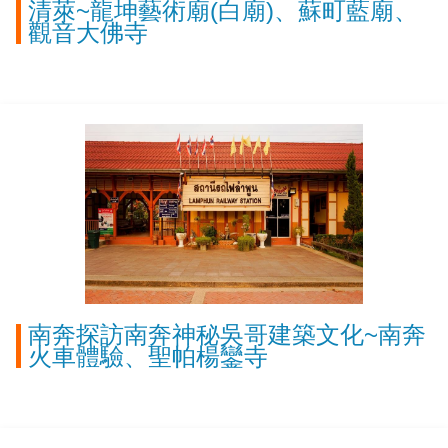
清萊~龍坤藝術廟(白廟)、蘇町藍廟、
觀音大佛寺
南奔探訪南奔神秘吳哥建築文化~南奔
火車體驗、聖帕楊鑾寺