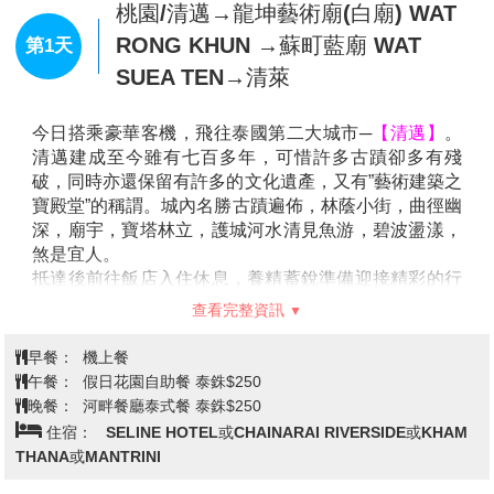
桃園/清邁→龍坤藝術廟(白廟) WAT
RONG KHUN →蘇町藍廟 WAT
第1天
SUEA TEN→清萊
今日搭乘豪華客機，飛往泰國第二大城市─
【清邁】
。
清邁建成至今雖有七百多年，可惜許多古蹟卻多有殘
破，同時亦還保留有許多的文化遺產，又有”藝術建築之
寶殿堂”的稱謂。城內名勝古蹟遍佈，林蔭小街，曲徑幽
深，廟宇，寶塔林立，護城河水清見魚游，碧波盪漾，
煞是宜人。
抵達後前往飯店入住休息，養精蓄銳準備迎接精彩的行
程。
查看完整資訊
【龍坤藝術廟
(
白廟
)
】
由泰國名藝術家–查仁猜師父
,
花
五年多時間所建
"
泰國風格
"
的龍坤藝術廟，廟的藝術精
早餐：
機上餐
品全都是查仁猜師父及其徒弟們所創造出來的；廟堂外
午餐：
假日花園自助餐 泰銖$250
觀裝飾鏡子碎片，山形窗則裝飾著
Nagas(
多頭蛇和幽冥
晚餐：
河畔餐廳泰式餐 泰銖$250
世界之神祗
)
、大象及傘等形狀。此廟結合傳統與現代
住宿：
SELINE HOTEL或CHAINARAI RIVERSIDE或KHAM
創作的藝術塊寶，展現泰國國寶級藝術家的創意，也是
THANA或MANTRINI
此地的新地標。