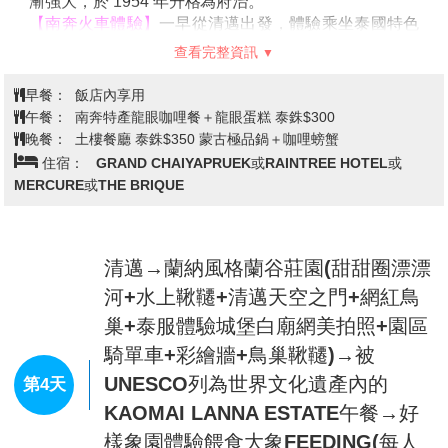
漸強大，於
1954
年升格為府治。
【南
奔火車體驗
】
一早從
清邁
出發，體驗乘坐泰國特色
火車前往
泰北最古老的城市
:
南奔府
(
車行時間約
20
分
查看完整資訊
鐘，若遇火車停駛，將改由巴士接駁
)
，
火車緩緩前行
，
伴隨著老式的復古火車轟隆聲響
，
沿途風景如鄉下小路
早餐：
飯店內享用
般
，
一望無際的農田讓人心矌神怡
。
午餐：
南奔特產龍眼咖哩餐＋龍眼蛋糕 泰銖$300
南奔府首府為泰北最古老的城市，建於西元
663
年，原
晚餐：
土樓餐廳 泰銖$350 蒙古極品鍋＋咖哩螃蟹
名為“立甫猜城”，哈利奔猜王朝的女王
9
世紀設都於此。
住宿：
GRAND CHAIYAPRUEK或RAINTREE HOTEL或
蒙王朝建立的泰國，哈利奔猜王朝他們在本區的末代勢
MERCURE或THE BRIQUE
力。曾一度被緬甸統治，後被鄭王大帝奪回，隸屬於清
邁府，至曼谷王朝時代，該城逐漸強大，於
1954
年升格
為府治。
【南
奔
神秘吳哥建築文化】
清邁→蘭納風格蘭谷莊園(甜甜圈漂漂
泰國各地廟宇建材『金磚』
的盛產地，讓你一探金磚的
由來
。在泰國的許多寺廟，
河+水上鞦韆+清邁天空之門+網紅鳥
有一種特殊的建築材料。百年前，一名有識青年來到南
巢+泰服體驗城堡白廟網美拍照+園區
奔，發現當地的泥土正適合製作當地寺廟“金磚”。製作
騎單車+彩繪牆+鳥巢鞦韆)→被
金磚時，先要選土，所用的土質須黏而不散，粉而不
沙。選好的泥土要露天放置一段時間，去其“土性”，最
UNESCO列為世界文化遺產內的
第4天
終練成稠密的泥團。再經過反復摔打後，將泥團裝入模
KAOMAI LANNA ESTATE午餐→好
具，平板蓋面，然後陰乾磚坯，才能入窯燒制。出窯後
樣象園體驗餵食大象FEEDING(每人
還要經過嚴格檢查，而後送至泰國專供的寺廟。從此，