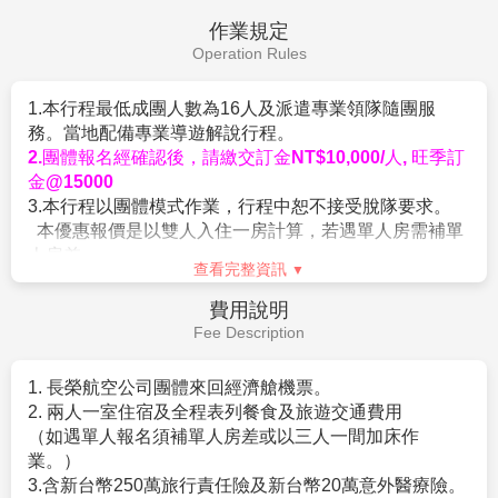
向蘭納風格的泰服，穿上的感覺較為典雅溫柔卻又簡約
作業規定
大氣，非常推薦穿上泰服到蘭谷莊園各處去拍照，充分
Operation Rules
感受泰式風格女性的婀娜多姿和男性的帥氣樸實！
(6)
騎單車
(
免費騎乘
)
而因為莊園占地較廣，除了客房區
1.本行程最低成團人數為16人及派遣專業領隊隨團服
之外都是可以隨意拍照的，莊園裡還有提供自行車租
務。當地配備專業導遊解說行程。
借，讓顧客可以騎著腳踏車悠閒地徜徉於大自然，不過
2.團體報名經確認後，請繳交訂金NT$10,000/人, 旺季訂
騎車還是要請其他人幫忙拍照比較好，不然真的有點危
金@15000
險。
3.本行程以團體模式作業，行程中恕不接受脫隊要求。
(7)
瀑布秘境
在蘭谷莊園打卡拍照怎麼能少了瀑布秘境
本優惠報價是以雙人入住一房計算，若遇單人房需補單
呢？瀑布秘境可是蘭谷莊園中最好拍的地方了，小溪旁
人房差。
都是綠植，瀑布沿著岩壁緩緩落下，真的很夢幻！看看
查看完整資訊
4.本行程僅適用持台灣護照旅客，不收泰籍人士.學生.會
全球先生們在瀑布秘境拍的照片就可以知道這邊真的是
議參展團及外籍人士報價另議。
費用說明
美到彷彿身處在精靈的國度之中一般，來蘭谷莊園拍照
5.所有活動如不參加均無法退費，亦不可轉讓。
Fee Description
可千萬不要錯過這裡。
6.未滿16歲(含)以下小朋友無論佔床與否，不贈送指壓，
(8)
彩繪牆復古壁畫
穿梭在清邁，總能不經意地發現風
亦不可退費。
1. 長榮航空公司團體來回經濟艙機票。
格小店，到處充滿復古主題，蘭谷渡假村也不例外，咖
7.機票規定及限制
2. 兩人一室住宿及全程表列餐食及旅遊交通費用
啡廳也能擁有復古風格，搭配著彩繪牆體，來拍一張網
▲訂金一旦完成付款手續將不受理退費。
（如遇單人報名須補單人房差或以三人一間加床作
美照吧！
▲本行程無法延長或縮短天數、更改航班及日期。
業。）
【
Kaomai Lanna Estate
】
位於泰國清邁近郊，是由
▲本行程使用之票種為團體機票，因此無法累積航空公
3.含新台幣250萬旅行責任險及新台幣20萬意外醫療險。
1950
年代舊菸草乾燥廠改建而成的文創度假園區。園內