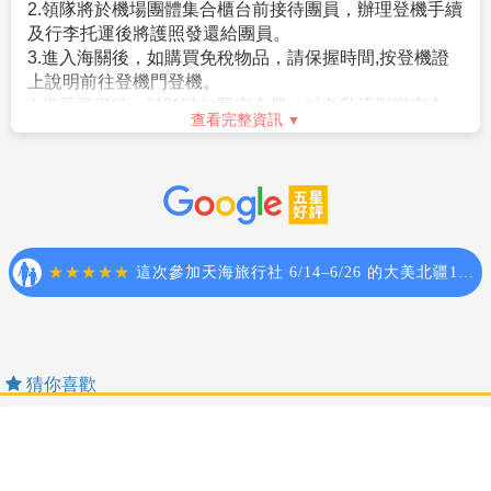
2.領隊將於機場團體集合櫃台前接待團員，辦理登機手續
泰國人相信每個人頭上都有精靈，被人摸頭或以手揮過
及行李托運後將護照發還給團員。
頭頂，將使精靈之光黯淡無神，因此切記不可摸泰國人
3.進入海關後，如購買免稅物品，請保握時間,按登機證
的頭。
上說明前往登機門登機。
不可用腳來指物品，泰國人認為腳是最污髒的地方，因
4.搭乘飛機時，請隨時扣緊安全帶，以免亂流影響安全。
此以腳指物品及水果都是不敬的。
查看完整資訊
5.貴重物品請託放至飯店保險箱，如需隨身攜帶切勿離
泰國為佛教國家，男士必須出家修行，因此在泰國旅遊
手，小心扒手在身旁。
期間，您可常見到泰國和尚，女性不可碰觸和尚之身
6.住宿飯店時請隨時將房門扣上安全鎖，以策安全；使用
體，否則他多年修行將毀於一旦。
浴室時請特別注意安全，保持地板乾燥以免因滑倒發生
泰國交通駕駛靠左邊行駛，與台灣相反，逛街過馬路請
危險；勿在燈上晾衣物、勿在床上吸煙，聽到警報器響
先注意右邊再看左邊。
請由緊急出口迅速離開。
水不可生飲。
7.游泳池未開放時請勿擅自入池游泳，並切記勿單獨入
泰國絕大部份酒店均不提供牙膏牙刷等私人性必需品，
池。
故薦於於個人衛生等因素，請您務必打包於個人行李
8.搭乘船隻請務必穿著救生衣，前往海邊戲水請務必穿著
中，自行攜帶。
救生衣，並勿超越安全警戒線。
【電話】
9.自費活動如具有刺激性，請衡量自己身體狀況請勿勉強
猜你喜歡
人在<台灣>，打電話到泰國：台灣國際冠碼(002)＋泰國
參加。
國碼(66)＋當地區域號碼＋電話號碼
10.孕婦及個人患有心臟病、高血壓或其他等慢性疾病旅
人在<泰國>，打電話回台灣家中：泰國國際冠碼(001)＋
客請勿參加，如：水上活動、溫泉..等易增加身體負擔具
台灣國碼(886)＋台灣區域號碼＋台北家中電話
有刺激性的活動。
人在<泰國>，用台灣的電信公司打泰國當地手機：開機