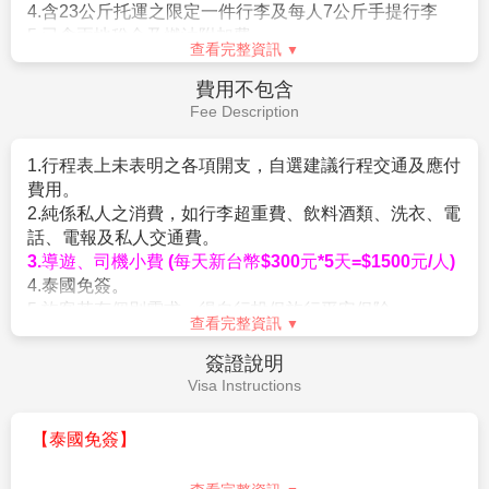
司哩程數、不可事先指定座位或劃位。
4.含23公斤托運之限定一件行李
及每人7公斤手提行李
保留原有紅磚建築，結合蘭納風格設計與濃厚綠意，打
8.航班及飯店說明
5.已含兩地稅金及燃油附加費
造出咖啡館、藝文展區與特色旅宿空間。這裡曾榮獲
▲飯店及航班皆以最終確認以行前說明會資料為準。
查看完整資訊
UNESCO
亞太文化遺產保護獎，完美融合歷史、建築
▲如需訂一大床，請務必先告知業務人員，國外飯店大
與自然美學。適合喜愛文藝、人文與寧靜氛圍的旅人，
費用不包含
多為2床房型，您可事先需求1大床房但需視當天飯店訂
是清邁旅途中不可錯過的獨特景點。
Fee Description
房狀況才能確認，因大房房間數有限請恕無法保証。
【
好樣象園體驗餵食大象
】
清邁大象保育營
，
提供與大
9.特別提醒
象互動和體驗照顧大象的機會
，
同時也強調友善動物和
1.行程表上未表明之各項開支，自選建議行程交通及應付
▲旅客須出示在泰期間足夠之生活費，每人至少1萬泰
保護大象的理念。這些保育營通常會讓遊客參與餵食大
費用。
銖，每一家庭至少2萬泰銖(須出示現金)，若金額不足將
象等活動
，
並提供關於大象生活方式和行為的知識。
2.純係私人之消費，如行李超重費、飲料酒類、洗衣、電
被遣返請注意!!
【
MAYA
百貨
+
尼曼創意購物街】
清邁逛街購物除了夜
話、電報及私人交通費。
10. 貼心提醒：外籍人士需注意二次入境之辦理相關規
市之外，別錯過清邁尼曼路！清邁最好逛的潮流購物商
3.導遊、司機小費 (每天新台幣$300元*5天=$1500元/人)
定，且持外國護照之旅客團費需另計。
場，尼曼路靠近清邁大學，有多家文創商店進駐之外，
4.泰國免簽。
11. 如逢旺季或客滿，航空公司要求提早開票，繳交尾款
也有大型的藝文空間。在尼曼路，不只有大型的商場
5.旅客若有個別需求，得自行投保旅行平安保險。
時將依航空公司規定辦理，請見諒！
查看完整資訊
Maya
百貨、
One Nimman
又稱做尼曼路一號市集，現在
12.如因個人因素無法成行，已繳付之團體訂金依定型化
已經成為清邁一個火紅的景點了，也可以去
Think Park
旅遊契約書中之規定辦理。
簽證說明
或者是尼曼路單號巷子裡尋寶！
13.東南亞因路邊攤衛生極差，導致團員常拉肚子，請注
Visa Instructions
意！
14.金錢：現金不可超過美金伍仟元等值外幣，新台幣不
【泰國免簽】
可超過肆萬元。
15.電壓：東南亞的電壓為220伏特，如帶電器用品請備