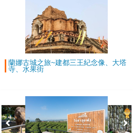
蘭娜古城之旅~建都三王紀念像、大塔
寺、水果街