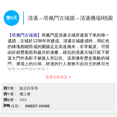
(1)
清邁天空之門
用木頭搭建成的木門框，看似平平無
城河往南方向前進，經過南門，清邁南門傳統市場，再
奇的天空之門，其實站上去之後就會發現背後的景色超
次進入古城，到達大塔寺參觀，再順著往東門的道路前
級好！階梯的高度剛好可以讓整個人的背景都處在藍天
進，經過東門廣場，離開護城河城內，順著濱河到達濱
清邁→塔佩門古城牆→清邁機場/桃園
第5天
之中，真的就如其名一樣是一扇只有門框的「天空之
河大橋結束這趟古城之旅。
門」呢！
(2)
水上鞦韆
雖然蘭谷莊園距離市區遙遠，但魅力也就
【塔佩門古城牆】
塔佩門是清邁古城所遺留下來的唯一
是在此，因為遠才有山景、有溪谷，而溪上也特別製作
遺蹟，古城於
1296
年所建成。清邁古城建成時，用紅色
了一個水上鞦韆，讓遊客可以坐上去拍照，坐上去不管
的磚塊相砌而成的圍牆足足高達兩米，非常氣派。可惜
哪個角度拍照都超美，真的超級夢幻！
由於經歷風雨和歲月的滄桑，雄壯的清邁古城只留下那
(3)
甜甜圈漂漂河
蘭谷莊園裡面好山好水的當然也有可
道大門作為影子被後人所記住。這座擁有歷史風貌的城
以讓遊客們悠閒漂在水上的設施啦，這張全球先生所處
門，廣場上的白鴿，經過的行人都會不由自主的將目光
的位置正是甜甜圈漂漂河，不過為了拍照好看所以沒有
聚集在城門前的廣場上。
坐在甜甜圈上而是搬了一張椅子，所以下面另外放了一
�
張正常的甜甜圈的樣子給大家參考。樣是一扇只有門框
查看完整資訊
的「天空之門」呢！
(4)
網紅鳥巢
蘭谷莊園中有設置了不少像這樣的鳥巢鞦
早餐：
飯店內享用
韆，坐在鞦韆架上雖風搖曳，感覺自己就像是童年夢想
午餐：
機上餐
中的小王子或小公主，非常夢幻。
晚餐：
XXX
(5)
天生一對泰服體驗
去日本有和服體驗，韓國有韓服
住宿：
SWEET HOME
體驗，來到泰國當然要體驗一下傳統泰服了吧！蘭谷莊
園因位於蘭納文化區，所以這邊提供的泰服也是比較偏