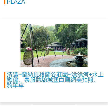
PLAZA
清邁~蘭納風格蘭谷莊園~漂漂河+水上
鞦韆、泰服體驗城堡白廟網美拍照、
騎單車