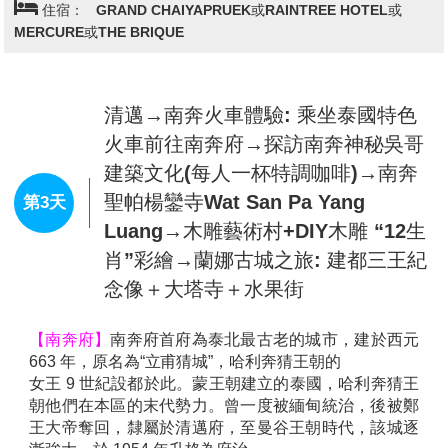
【
青青草園綿羊咖啡
】
位於泰國清萊山區，是一間結合
住宿：
GRAND CHAIYAPRUEK或RAINTREE HOTEL或
咖啡館與綿羊牧場的親子友善景點。園內飼養多隻可愛
MERCURE或THE BRIQUE
綿羊，遊客可購買飼料近距離餵食與拍照互動。咖啡廳
環境清新悠閒，提供多款飲品與輕食，座位區可眺望綠
意草原，十分放鬆療癒。這裡是適合家庭出遊、情侶約
會或親近自然的好去處。
清邁→南奔火車體驗: 乘坐泰國特色
【清邁觀光夜市】
安排清邁最大的
NIGHT BAZAAR
夜
火車前往南奔府→探訪南奔神秘吳哥
市探訪：您可盡情的大肆採購伴手禮與享用道地泰國美
建築文化(每人一杯特調咖啡)→南奔
食小吃，在熱鬧喧嘩的街道上，渡過一個異國城市暖暖
聖帕楊鑾寺Wat San Pa Yang
的夜
!!
◆如遇假日則改到假日市集
第3天
Luang→木雕藝術村+DIY木雕 “12生
肖”彩繪→蘭娜古城之旅: 建都三王紀
念像＋大塔寺＋水果街
【
南奔府
】
南奔府首府為泰北最古老的城市，建於西元
663
年，原名為
“
立甫猜城
”
，哈利奔猜王朝的
女王
9
世紀設都於此。蒙王朝建立的泰國，哈利奔猜王
朝他們在本區的末代勢力。曾一度被緬甸統治，
後被鄭
王大帝奪回，隸屬於清邁府，至曼谷王朝時代，該城逐