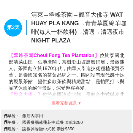
【
蘇
町
藍廟
】
打造這間藍廟的藝術家
Puttha
Khabkaeo
，他可是查仁猜大師
(
白廟的創始人
)
的學徒，
還曾經與察霖猜大師一起建造聞名遐邇的白廟。
清萊→翠峰茶園→觀音大佛寺 WAT
Puttha
把跟在查仁猜大師身邊時，所學到的技術融會貫通，並
HUAY PLA KANG→青青草園綿羊咖
加入了個人風格，就一手催生出了這間與白廟截然不同
第2天
啡(每人一杯飲料)→清邁→清邁夜市
風格的藍廟。一座藍色為主題的佛寺，外部光彩奪目，
NIGHT PLAZA
內部也讓人震撼，只需抬頭仰望，映入眼簾的是一份感
動。
【翠峰茶園
Choui Fong Tea Plantation
】
位於泰國北
部清萊山區，佔地廣闊，茶樹沿山坡層層鋪展，景致迷
人。茶園創立於
1970
年代，由華人引進技術種植優質茶
葉，是泰國知名的茶葉品牌之一。園內設有現代感十足
的觀景茶館，提供多款茶飲與精緻甜點，是拍照打卡與
品茗休憩的絕佳景點，深受遊客喜愛。
【
觀音大佛寺
】
位於泰國清萊北郊，是融合中式與泰北
蘭納風格的佛教聖地。寺中最醒目的地標是一座高約
90
查看完整資訊
米的白色觀音像，可乘電梯登頂遠眺山林與稻田景致。
園區還包含九層寶塔與白色禪堂，裝飾華麗且充滿宗教
早餐：
飯店內享用
藝術氛圍。這裡不僅適合祈福，也是一處充滿寧靜與文
午餐：
國香餐廳或蓮花中式餐 泰銖$250
化魅力的觀光景點。
晚餐：
謝桐興餐廳中式餐 泰銖$350