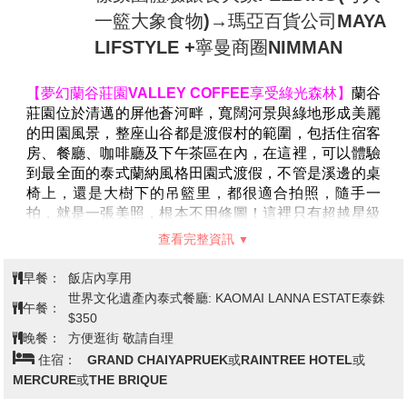
他們製作的金磚一直都是供不應求，為了感謝大自然給
一籃大象食物)→瑪亞百貨公司MAYA
他提供的這種珍貴的原材料，經過精心獨特設計，才有
LIFSTYLE +寧曼商圈NIMMAN
了呈現在我們眼前的這座蘊含吳哥式建築風格的土地
廟。在這裡可以放鬆心情讓濃濃的咖啡香、靜謐的文化
【夢幻蘭谷莊園
VALLEY COFFEE
享受綠光森林】
蘭谷
氣息，帶領您享受一段午後悠閒時光。
(
贈送：每人一杯
莊園位於清邁的屏他蒼河畔，寬闊河景與綠地形成美麗
特調咖啡
)
的田園風景，整座山谷都是渡假村的範圍，包括住宿客
【
聖帕楊鑾寺
WatSanPaYangLuang
】
聖帕揚隆寺是
房、餐廳、咖啡廳及下午茶區在內，在這裡，可以體驗
泰國最美麗的五座寺廟之一；該寺廟以前被稱為康南蓬
到最全面的泰式蘭納風格田園式渡假，不管是溪邊的桌
寺，建於
531
年。是供奉從湄公河運來的翡翠佛像的場
椅上，還是大樹下的吊籃里，都很適合拍照，隨手一
所。這座寺廟的裝飾是世界上絕無僅有的。複雜的細節
拍，就是一張美照，根本不用修圖！這裡只有超越星級
只會讓您驚歎不已。
也
證明了泰國
寺廟
的美麗和寧靜，
的綠色大自然，你可以聽到山在呢喃，聽到樹在對話，
是
非常值得
參觀
的地方。
查看完整資訊
整個超放鬆，可吸取更多的芬多精；亦可騎著單車，迎
【
DIY
木雕大象彩繪
+
參觀泰北精工木雕藝術村
】
木雕
著微風徐徐吹來，讓您心曠神怡。彷彿身處在一處世外
藝術村
里
有千奇百樣木雕作品，都是泰北在地的藝術家
早餐：
飯店內享用
桃源一般。 值得一提的是蘭谷莊園被選為
2023
年的全
所雕製出來的，可以參觀他們的精工手藝，並在此安排
世界文化遺產內泰式餐廳: KAOMAI LANNA ESTATE泰銖
午餐：
球先生形象照拍攝地之一，看看那些帥哥猛男們配上蘭
貴賓們自己動手
DIY
木雕大象彩繪
或
12
生肖彩繪
，現場
$350
谷莊園仙境一般景色，每張照片都超級養眼的啊！接下
撥揮您的想像力，賦與它獨一無二的生命力！
晚餐：
方便逛街 敬請自理
來就讓這些全球先生們帶大家介紹蘭谷莊園著名的拍照
【蘭娜古城之旅】
來趟古城之旅，從古城三王銅像開
住宿：
GRAND CHAIYAPRUEK或RAINTREE HOTEL或
景點吧！保證每一個點都超好拍，隨手一拍都是一張可
始，往清邁古城西門處出發，由遠而近的觀看清邁著名
MERCURE或THE BRIQUE
以直接發社群的美照。
寺廟之一的帕刑寺，經過古城的西門
(
花園門
)
，順著護