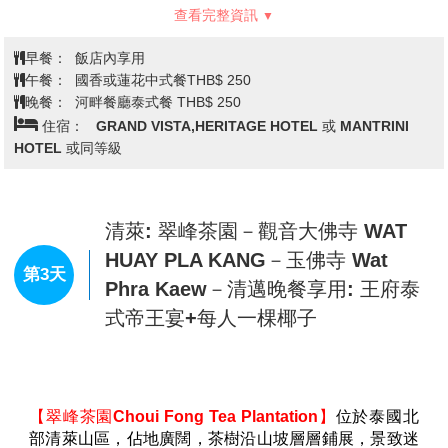
早餐：
XXX
午餐：
XXX
晚餐：
機上簡餐
住宿：
MERCURE HOTEL 或 THE BRIQUE HOTEL 或 AE
LANA 或 FURAMA HOTEL或同級
清邁－龍坤藝術廟(白廟) WAT RONG
KHUN－蘇町藍廟 WAY SUEA TEN－
清萊金三角國家公園: 玻璃木棧道(玻
第2天
璃天空步道) SKYWALK－長尾船暢
遊湄公河－鴉片之家 HOUSE OF
OPIUM－金三角碼頭市集－入住清萊
【龍坤藝術廟(白廟)】
由泰國名藝術家–查仁猜師父,花
五年多時間所建"泰國風格"的龍坤藝術廟，廟的藝術精