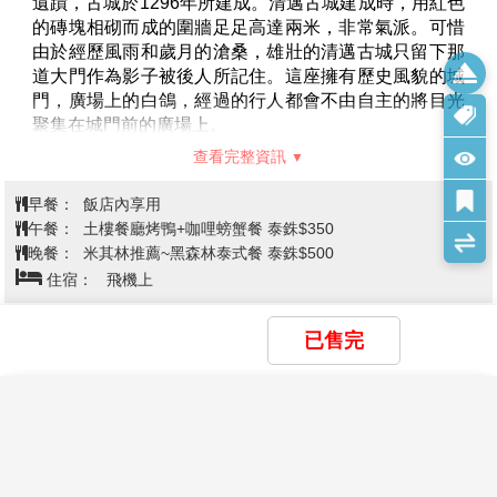
2萬坪，栽植著上百種來自各國的珍稀花卉，一年四季
與生活情形。此族群的族人已日益稀少，故更顯現出它
早餐：
飯店內享用
更換當季植栽，不論何時前往，總是花團錦簇。
們的特別，由於長頸族人古老傳統習性，小女孩七歲開
午餐：
象園自助餐
【王府泰式帝王宴+每人一棵椰子】
晚餐享用清邁傳統
始就須在脖子上套銅圈，且隨著年紀的成長銅圈越加越
晚餐：
夜市逛街 敬請自理
特色料理~王府泰式帝王餐。像貴族般一邊享用傳統的
高，直到結婚為止。
住宿：
MERCURE HOTEL 或 THE BRIQUE HOTEL 或
晚餐一邊觀賞泰式歌舞表演，體驗泰北晚宴風情。
【湄登最美寺廟~藍廟】
清邁的Wat Ban Den廟，建於
FURAMA HOTEL或同級
佛歷2437年，被當地人稱為藍廟。歷史可比清邁著名的
黑廟、白廟還要久遠哦！對於黑廟、白廟這類藝術遊覽
聖地來講，藍廟就像藝術化的偉大佛教廟宇！在藍天白
雲下的藍廟更加的雄偉壯麗，而黃昏時更增添了一股神
清邁→塔佩門古城牆→雙龍寺(含纜
祕的氣息，就像一座色彩豐富的美麗圖畫盡收您眼底。
車)－IG打卡點: 泰國男模秘境拍攝地:
【天使瀑布秘境】
這個景點充滿了瀑布、河流、花田、
夢幻蘭谷莊園12合一體驗綠光森呼吸
洞穴、小市集還有咖啡館。雖然這裡是人造景點，但整
(泰式下午茶: 芒果糯米+泰式奶茶或
體景觀看起來很是逼真。園區被劃分成多個區域，從入
口處可以前往主餐廳，也可以繞著它走到第一個瀑布。
咖啡甜甜圈+漂漂河 +水上鞦韆 + 清
已售完
第5天
遵循此路徑將引導您進入神秘的迷霧「森林」！ 當薄霧
邁天空之門 +網紅鳥巢 + 天生一對體
很濃的時候，甚至只能看到前面幾英尺。有趣的是，迷
驗泰服網美拍照 +泰式涼拌木瓜沙拉
霧森林中有個山洞！內有鐘乳石和佛像。穿過薄霧“森
×
×
×
我儲存的商品
我瀏覽過的商品
商品比較清單
清除全部
清除全部
清除全部
開始比較
林”後就是個晴朗天空和藍色瀉湖水域的瀑布。湛藍的河
DIY + 水燈DIY +放水燈祈福一生順
×
主題精選行程
水是如此誘人。繼續前行，還有巨大的巨石和瀑布山
遂)→米其林推薦~黑森林泰式餐→清
區。這感覺有點像環球影城或迪士尼樂園的體驗。您可
×
【無購物】泰北金三角風情~玻璃天空步道