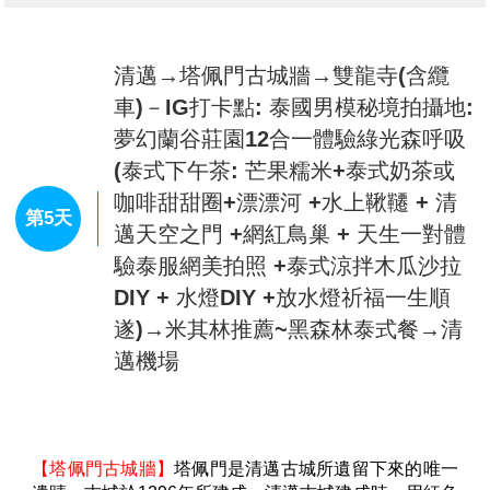
十二年，再請至清邁府供奉八十五年，寮國永珍二百二
清邁－湄登象園：大象表演＋騎大象
十五年，最後由節基皇朝第一世皇從寮國永珍恭送往曼
+長頸族村－藍廟WAT BANDEN－天
谷大皇宮內之玉佛寺供奉至今亦歷經200多年了，成為
使瀑布秘境DANTEWADA LAND OF
全國萬民所最崇高之敬仰！這尊國寶後來被供奉在曼谷
第4天
ANGELS WATERFALLS－蘭娜古城
玉佛寺內。現今寺內所供奉的玉佛是1991年時依照原來
玉佛的樣式在中國所雕製的。
之旅（建都三王紀念像＋大塔寺＋水
◆今日如果有興趣您可自費參加下列行程 (二選一)
果街）－清邁夜市NIGHT PLAZA
★【上寮國島
THB750元
】
搭乘長尾船前往寮國島
，參
觀當地居民的生活情形
。
★【DOI TUNG ROYAL PARK皇太后行宮+御花園
THB1000元】
早在1988年建成，目的是讓當時長年旅居瑞士的皇太后
【大象學校MAE TAENG ELEPHANT CAMP】
帶各位
在泰國也有一個適合她居住的地方，而這位皇太后就是
貴賓來一趟叢林之旅，首先來到大象學校於此參觀工作
九世皇的母親。皇太后為人樂善好施，非常關心泰國人
人員在訓練大小象的工作的情形並觀看他們所安排的精
民，特別對於泰北地區發展不遺餘力，令清萊這個毒品
彩大象表演，大象現場作畫表演，欣賞可愛大象自由隨
集散地改頭換面，搖身一變成為農業地區，為少數民族
性揮灑表演獨創的繪畫天份。隨後將您親身體驗騎大象
提供工作機會並改善生活質素，促進當地人民的收入，
絕妙的情趣，穿越叢林，體會古代皇帝用以代步座騎大
因此皇太后深受泰國人民敬重。自1995年皇太后辭世
象，品味越野情趣，此乃是人生一項難得又絕妙的回
後，行宮便公開予民眾參觀，讓遊客透過宮內的展品及
憶。
查看完整資訊
擺設，了解皇太后對泰國人民的貢獻。御花園占地將近
【少數民族部落：長頸族】
您可見到長頸族的風俗習慣