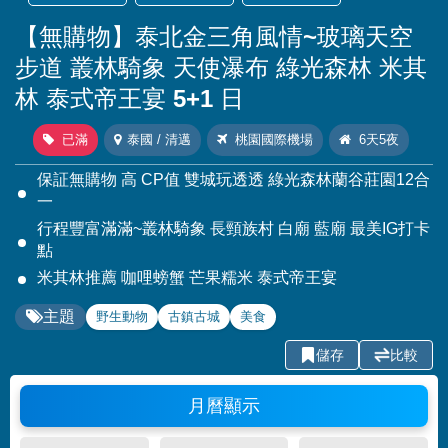
【無購物】泰北金三角風情~玻璃天空
步道 叢林騎象 天使瀑布 綠光森林 米其
林 泰式帝王宴 5+1 日
已滿
泰國 / 清邁
桃園國際機場
6天5夜
保証無購物 高 CP值 雙城玩透透 綠光森林蘭谷莊園12合
一
行程豐富滿滿~叢林騎象 長頸族村 白廟 藍廟 最美IG打卡
點
米其林推薦 咖哩螃蟹 芒果糯米 泰式帝王宴
主題
野生動物
古鎮古城
美食
儲存
比較
月曆顯示