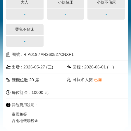
大人
小孩佔床
小孩不佔床
-
-
-
嬰兒不佔床
-
團號 : R-A019 / AR260527CNXF1
出發 : 2026-05-27 (三)
回程 : 2026-06-01 (一)
可報名人數
總機位數 20 席
已滿
每位訂金 : 10000 元
其他費用說明 :
泰國免簽
含兩地機場稅金