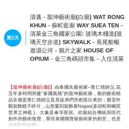
台北/清邁－HOTEL CHECK-IN
第1天
今日搭乘豪華客機，飛往泰國第二大城市─
【清邁】
。
清邁建成至今雖有七百多年，可惜許多古蹟卻多有殘
破，同時亦還保留有許多的文化遺產，又有”藝術建築之
寶殿堂”的稱謂。城內名勝古蹟遍佈，林蔭小街，曲徑幽
深，廟宇，寶塔林立，護城河水清見魚游，碧波盪漾，
煞是宜人。
抵達後前往飯店入住休息，養精蓄銳準備迎接精彩的行
程。
查看完整資訊