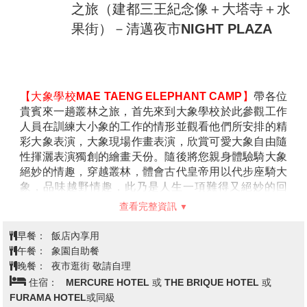
色看得更廣更清楚。參觀亮點之一，就是登上步道後能
同時飽覽泰、緬、寮三國交界景色，這是清萊的最新打
卡景點，位置與金三角距離不遠。因在山丘上，可俯瞰
著整個湄公河與寮國，還可以俯瞰旁邊的清盛古城甚至
【翠峰茶園Choui Fong Tea Plantation】
位於泰國北
是金三角。
部清萊山區，佔地廣闊，茶樹沿山坡層層鋪展，景致迷
【金三角坐船遊湄公河】
順路探訪清盛古城，後繼前往
人。茶園創立於1970 年代，由華人引進技術種植優質
泰﹑緬﹑寮三國領土相銜接的地方，以(湄公、美塞)兩
茶葉，是泰國知名的茶葉品牌之一。園內設有現代感十
河的交匯，成為自然國界。您將於此處搭乘長尾船遊覽
足的觀景茶館，提供多款茶飲與精緻甜點，是拍照打卡
湄公河，觀看兩岸人民生活情形。
與品茗休憩的絕佳景點，深受遊客喜愛。
【金三角鴉片之家】
此館展現鴉片的來歷，非法毒品的
【觀音大佛寺】
位於泰國清萊北郊，是融合中式與泰北
衝擊，並提供給學者研究及探討，深具教育意義。「金
蘭納風格的佛教聖地。寺中最醒目的地標是一座高約90
查看完整資訊
三角」這三個字本身就會讓人聯想起此處是鴉片及海洛
米的白色觀音像，可乘電梯登頂遠眺山林與稻田景致。
英的量產地，也是毒品製造、交易、邊界、內戰、軍隊
園區還包含九層寶塔與白色禪堂，裝飾華麗且充滿宗教
早餐：
飯店內享用
及走私的代名詞。
藝術氛圍。這裡不僅適合祈福，也是一處充滿寧靜與文
午餐：
WIANG INN酒店自助餐$250B
化魅力的觀光景點。
晚餐：
王府泰式帝王宴+椰子$450B
【清萊玉佛寺Wat Phra Kaew】
清萊府的玉佛寺，從在
住宿：
MERCURE HOTEL 或 THE BRIQUE HOTEL 或 AE
泰國古時代便是清萊府之重要寶剎，佛曆1977年，在一
LANA 或 FURAMA HOTEL或同級
次雷電射擊佛寺內一座佛塔時，才發現于佛塔中隱藏有
一尊玉佛，據歷史記載，此尊玉佛隱藏在清萊府。玉佛
寺佛塔中久達四十五年，發現後，先請往南邦府供奉三