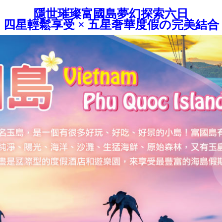
隱世璀璨富國島夢幻探索六日
四星輕鬆享受 × 五星奢華度假の完美結合