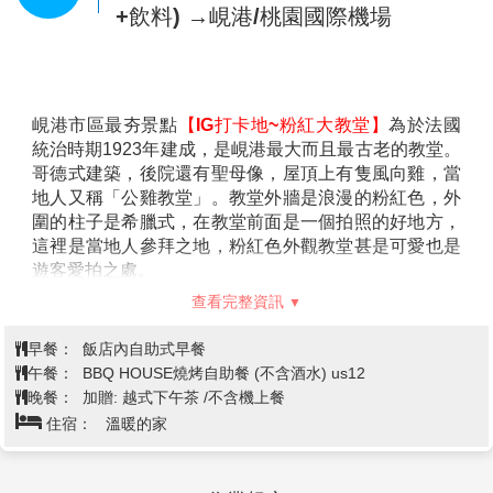
盎然，非常詩情畫意，怪不得當年皇帝這麼愛遊船河。
【靈姥寺】
寺前有福緣塔於1844年由阮朝第三位皇帝啟
定皇帝所建，塔右側有碑石閣、左側有六角閣，塔後聖
順化皇城→三輪車遊古城→網美打卡
殿則供奉三寶佛。其所在位置據說為龍脈之首，不僅地
點~百年工藝製香村→五行山(含上山
第4天
理風水好連風景視野都是上乘之選。
電梯)
【皇帝宴】
順化皇帝宴，一邊享用美食一邊觀賞古代宮
廷樂曲。您可穿著古代皇宮朝服扮演皇帝、皇后、宰
相、大臣、宮女、太監等各種角色拍照留念，在古樂與
越南古典民謠中享受美食，別有一番風情。
※旅遊提示：
早餐後，前往
【越南阮朝十三代皇宮】
皇城內共分三
1.皇帝宴 必須滿10人以上才可安排。若人數低於10人以
層，最外層因為護城，寬21公尺高7公尺，周長共有10
下，則改為當地風味餐替代。
公里，開有十道門，並有護城河圍繞，城內有龐大的宮
2.請自付表演者小費：20000越盾 或 USD1美元/每位。
殿、內有午門、太和殿等古建築群體。阮朝開國君王於
1804年始建，費時30年完工，為阮朝之皇都，此地與中
國紫禁城有異曲同工之妙。聯合國科教文組織於1994年
認定為『世界文化遺產』，肯定其觀光價值，古蹟上的
題字都是我們熟悉的中國文字，可見昔時順化受中國殖
查看完整資訊
民深厚影響。
註：請自付三輪車車伕小費：20000越盾 或 USD1美元/
早餐：
飯店內自助式早餐
每位。
午餐：
中越式料理 (含酒水)USD8