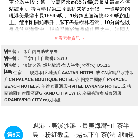
建會館、百年古屋、中央市場….處處顯露了獨特的文化
氣息。於1999年12月被列入
【世界文化遺產】
。走入古
城有如瀏覽一座活生生的歷史博物館，城裡的古蹟與人
前往越南中部古都
【順化】
從19世紀開始，順化就為越
們的生活息息相關，彷彿置身其中，腳踩石板路，眼觀
南阮王朝的首都，因此今天的順化到處可見王宮、王陵
雕樑畫棟樑的樓宇，古色古香的氛圍，彷彿進入了時光
等歷史遺跡。
倒流。
【啟定皇陵】
此皇陵又稱為「應陵」，隱於周珠山
※旅遊提示：
(chau chu)的山丘上，1920年開始建造，直到啟定帝駕
1.會安搭船至迦南島船程約30分鐘(亦可能搭車致對岸)
崩六年之後（1931年）才完工。建築風格採用東西合
2.迦南島體驗傳統竹桶船及樂釣螃蟹趣行程約1小時
璧，遠看整座皇陵很像一座氣份神秘的歐式城堡，與其
3.迦南島船夫及表演者皆需付小費,每位越盾20,000
他皇陵大不相同。皇陵呈日字形，分為三階段的樓梯供
查看完整資訊
4.會安古鎮巡覽行程約2-3小時
有127階，每階段的欄杆上各有四條龍；上了階梯可以
4.下午若太熱, 午後會回飯店短暫休息1~2小時後再開始
看到馬、象、僕人等守護陵墓的石像。後面是二層樓、
早餐：
飯店內自助式早餐
旅遊行程, 保証不影響觀光行程。
八角形建築，其兩側各有一座歐式高塔。內部地板舖著
午餐：
順化風味餐 (含酒水 )USD8
彩色的琉璃瓦，牆上有巨幅祥龍壁畫，內廳的左右兩側
晚餐：
皇帝宴USD15
有花磁磚與碎玻璃拼成的彩色壁畫，天花板則以黑白色
住宿：
順化-月光酒店 MOONLIGHT HOTEL 或 順化羅曼蒂克
調的雲龍裝飾而成，敘述著各種不同的故事主題。正殿
酒店 ROMANCE HOTEL或 rn環球酒店MONDIAL HOTEL 或 香江
內室設有啟定等身銅像，尚有多處藝術珍寶，精巧的工
度假村 HUONG GIANG HOTEL RESORT 或 rn公園景觀酒店PARK
藝堪稱巔峰上品。
VIEW HOTEL 或 順化亞洲大酒店 ASIA HOTEL 或 rn艾姆酒店EMM
【仿古船遊香江】
乘仿古龍舟畫舫遊覽香江，在江風徐
HOTEL或同級
徐的吹拂下，瀏覽香江邊兩岸之風景及順化市集，古意