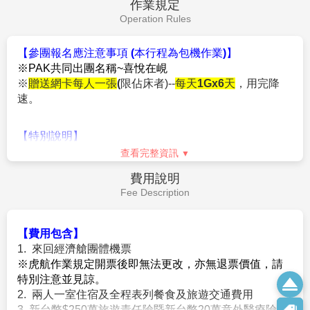
【百年工藝製香村】
離順化古城約7公里的水春村(Thuy
晚餐：
JOKI 日式蒸氣吃到飽 或合菜(含酒水) USD10
Xuan), 是一個百年歷史的線香小村莊。家家戶戶以造香
住宿：
峴港-阿凡達酒店AVATAR HOTEL 或 CN宮精品水療飯
為業，世代承傳古老的工藝。一簇簇顏色艷麗的線香。
店CN PALACE BOUTIQUE HOTEL 或 帕拉西爾飯店PARACEL
祖傳功夫延續好幾個世紀，供應了幾乎全越南線香市場
BEACH HOTEL或 菲維泰爾酒店FIVITEL DANANG HOTEL 或 格
需求，「香村」名稱自此而來。用木屑加入乳香和肉桂
蘭德西迪泰爾酒店GRAND CITIVIEW 或 格蘭德瑞奧城市酒店
粉等香料混合成黏土，黏在已經混上顏色的竹枝上或機
GRANDVRIO CITY rn或同級
器或人手，把香黏在竹枝上，待風乾即成。跳脫傳統的
紅、黃色，加入橘、紫和綠色讓線香更鮮明艷麗。家家
戶戶可見晾曬場上五顏六色的線香．村民將香束成一捆
一捆， 散開成一束花狀，猶如盛開在村民中的花海。受
峴港→法式城堡巴拿山歡樂遊:搭乘纜
到香客喜愛，更是遊客必訪拍照打卡熱點。
車+小火車+法國山城+神手托橋『黃
前
往位於峴港市區東邊不遠處有座
【五行山】
，傳說有
第5天
金橋』+ Fantasy Park夢想樂園→峴
神仙住過，因此整座山都是香的，非常神奇。五行山原
港
為海中島，多少年的變遷成了陸地上的山。一開始名為
五蘊山、五指山，西面有翰江，東面臨南中國海，在海
邊平坦的沙灘上，水、木、火，金、土六座山峰（其中
火山為雙峰）拔地而起，氣勢雄偉。由於風光秀麗。古
人有詩寫道：「何處景色勝五行，不遜仙境是蓬萊。山
驅車前往婆納
【法國山城-巴拿山】
搭乘纜車，於2009
光彩石峰浴翠，古寺香霧繞雲岩。」五山之中以水山最
年被列為健力士記錄的全球最長及最高不停站纜車，纜
美最大，水山海拔一百零八米，山上有華嚴雲洞、華嚴
車分為兩段；第一段需搭乘約35分鐘(最長及最高不停