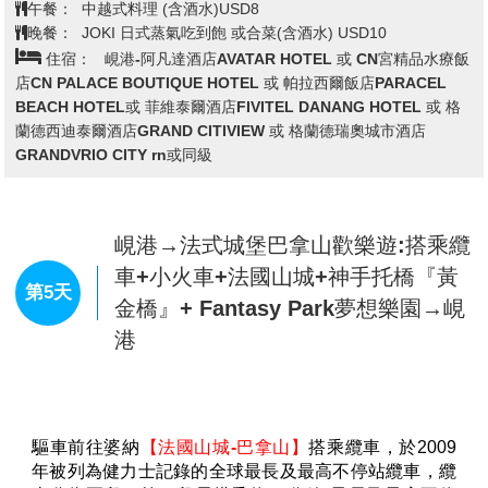
查看完整資訊
前往中國文化色彩濃厚的古埠
【會安】
。會安古埠位於
峴港東南方約30公里之秋邦河，於南中國海的出海口三
早餐：
飯店內自助式早餐
角洲處，為一海岸都市。在占婆王朝時期即為連結中
花蟹火鍋海鮮餐 (含酒水) US$15 或迦南島海鮮火鍋+螃蟹
午餐：
國、印度、阿拉伯的貿易重鎮，十分繁榮。之後，16 ~
/每人一隻(含酒水) USD15
17世紀成為阮朝的貿易中心，城內居住許多日本人，據
晚餐：
會安古鎮風味 (含酒水) 或三寶特色餐US$10
說最多曾達上千人，隨著日本江戶幕府鎖國政策的施
住宿：
會安-迷迭香精品酒店ROSEMARY BOUTIQUE
行，日本人越來越少，反而是中國人增多了。較古老的
HOTEL或 藍天精品酒店BLUE SKY BOUTIQUE 或 菲維特爾酒店
城鎮都有帶點中國南部的色彩。民家、會館、寺廟、市
FIVITEL HOTEL或 阿米納蘭塔納飯店AMINA LANTANA HOIAN或
場、碼頭等各種建築沿著老街櫛比鱗次，特別安排遊覽
巴比倫河畔酒店BABYLON RIVERSIDE或 白蓮花酒店WHITE
十七世紀的古老城鎮-會安古鎮。再至
【日本橋】
，又名
LOTUS HOTEL 或 會安花園宮殿飯店GARDEN PALACE 或 真誠酒
【來遠橋】
或
【寺橋】
，這是會安的唯一古橋，成了會
店SINCERITY HOTEL或 芒菁酒店MUONG THAN HOIAN rn或同級
安的標誌，這木造橋橫跨流入
【秋盆河】
的小渠，連接
阮氏明開和陳富兩街，由日本和中國商人籌建於17世紀
初。日本橋長18米、分7格，蓋陰陽瓦，建築獨特，寺
和橋均為木製，橋兩頭設置坐姿猴和狗雕像，相傳它們
會安→途經海雲嶺(世界50大自然美
是古代日本尊崇的吉祥物（也有說是由猴年開始興建，
景)→順化→啟定皇陵→仿古船~遊香
到狗年完成的說法），橋中央一側建寺，供奉
【北帝鎮
第3天
江→靈姥寺 →皇帝宴(*10人以上安
武】
，以鎮壓水怪、保護平安的神靈。
排)
爾後我們沿著陳富街瀏覽，經過許多古街中的古屋，都
開店賣各種手工藝品，再經過廣東會館、廣肇會館、福