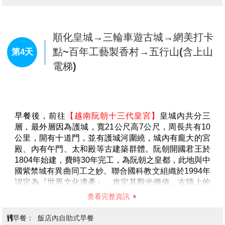
巴比倫河畔酒店BABYLON RIVERSIDE或 白蓮花酒店WHITE
LOTUS HOTEL 或 會安花園宮殿飯店GARDEN PALACE 或 真誠酒
店SINCERITY HOTEL或 芒菁酒店MUONG THAN HOIAN rn或同級
會安→漫遊迦南島搭乘傳統竹桶船及
樂釣螃蟹+燈籠DIY→漫遊會安古鎮
第2天
(世界文化遺產)
早餐後，前往會安碼頭搭乘船隻前往對岸
【迦南島】
，
迦南島位於會安對岸，於會安碼頭搭乘船隻約30分鐘之
船程，會安秋盆河一條發源於寮國與越南邊境地帶橫穿
越南的河流，河邊水鄉景色美不勝收。秋盆河會安這側
商鋪林立；對岸也就是迦南島還尚未開發，是一片相對
原始的自然生態風光，岸上密布著水椰林、檳榔樹，島
上居民大多以捕魚及木雕維生。就讓我們體驗搭乘傳統
竹桶船，穿越原始自然生態風光及體驗樂釣螃蟹。