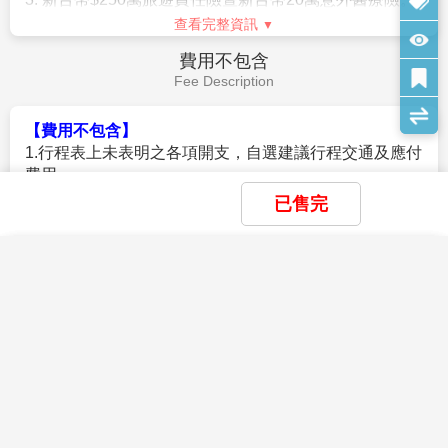
石洞，靈岩洞、陵虛洞、雲通洞、藏珠洞、雲月洞及天
站纜車)、接著轉程第二段需搭乘約5分鐘，一覽精彩的
龍洞等。山上有三台寺、慈心寺。靈應寺。寺內供奉多
峴港美景纜車長16545呎，20分鐘直達海拔4239呎的山
尊菩薩、羅漢塑像，山上還有通天路和入地路。通過大
上。纜車剛開始攀升，腳下盡是樹林石澗，10分鐘後以
路可以把遊客引向山頂，入地路則把人們一直引到山腳
身處於雲海當中，眼前景像猶如身處仙境之中。法國人
下的海濱。
曾在此建立避暑區，氣候一日四季：早晨春季、中午夏
查看完整資訊
※旅遊提示：
季、下午秋季、夜晚冬季。婆納有遼闊的自然林，溪泉
1.三輪車巡遊皇城遺址約30分鐘『三輪車遊順化皇城』
縱橫其間，天氣晴朗時，站在主山頂，可以看見峴港
早餐：
飯店內自助式早餐
(一人一台)。
市、容橘灣、美溪海等整個寬廣空間，猶如一幅巨型山
午餐：
巴拿山上自助餐US$10
2.工藝製香村30分鐘
水畫。今天，婆納－主山區已成為著名旅遊區。旅館、
晚餐：
海鮮火鍋+焗烤龍蝦-每人半隻(含酒水) US$15
3.五行山行程約1小時
已售完
別墅以及其他服務如餐廳、網球場等等配套齊全。遊客
住宿：
峴港-阿凡達酒店AVATAR HOTEL 或 CN宮精品水療飯
上山坐吊纜車抵達山頂，婆納之美在於仰天看不到太
店CN PALACE BOUTIQUE HOTEL 或 帕拉西爾飯店PARACEL
陽，晚上看不到星星，續參觀建於頂峰雄偉靈應寺，體
×
×
BEACH HOTEL或 菲維泰爾酒店FIVITEL DANANG HOTEL 或 格
×
我儲存的商品
我瀏覽過的商品
商品比較清單
清除全部
清除全部
清除全部
開始比較
會靈性之旅，山頂享受渡假休閒之美。接著前往夢想樂
蘭德西迪泰爾酒店GRAND CITIVIEW 或 格蘭德瑞奧城市酒店
×
主題精選行程
園遊玩。夢想樂園是世界三大室內娛樂公園
GRANDVRIO CITY rn或同級
【FANTASY PARK夢想公園】
，這是一個綜合娛樂主
×
【虎虎生風~夯峴港全覽六天】巴拿山黃金
題樂園，擁有多項設施包括：音樂快車、騎樓遊戲、侏
目前沒有儲存商品
目前沒有比較商品
佛手 會安古鎮 順化古都 超值行
花季楓紅
羅紀公園、鐵軌卡車、搖擺騎馬比賽、室內靶場、小汽
21,900
車比賽、探險鬼屋、3D電影… ，好玩得讓人流連忘
峴港→美溪沙灘→最美海灣~山茶半
11/29
賞花
賞櫻
賞楓
TWD
返。
島→粉紅教堂→越式下午茶(法國麵包
第6天
【LUGE 滑車】
從半山腰搭成LUGE滑車，一路滑行下
雪季極地
+飲料) →峴港/桃園國際機場