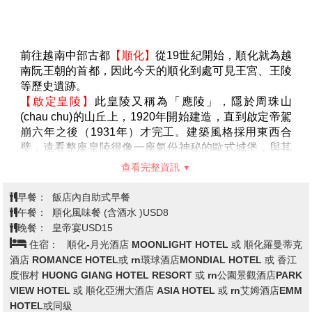
→會安
集合於桃園國際機場，搭乘直飛航班飛往越南中部第一
大城
『峴港』
。
峴港人口約100萬，為中部最大的深水港口及商業中
心。由於位置良好，港口條件佳，自古以來就是重要的
國際港口與轉運站，非常繁榮。峴港被美國國家地理雜
誌評為人生50個必到的景點之一，並讚揚其為陽光沙
灘、現代文明與自然的完美結合。也是世界著名的六大
美麗海灘之一，在歐美人眼中名氣可媲美夏威夷海灘的
查看完整資訊
度假勝地！
早餐：
X X X
※旅遊提示：
午餐：
不含機上餐
1.桃園/峴港 飛行時間2.5小時
晚餐：
越式料理(含酒水)USD10或 椰子雞火鍋風味餐USD10
2.峴港機場-峴港市區車程約15分鐘
住宿：
會安-迷迭香精品酒店ROSEMARY BOUTIQUE
3.峴港-會安 車程約30分鐘
HOTEL或 藍天精品酒店BLUE SKY BOUTIQUE 或 菲維特爾酒店
FIVITEL HOTEL或 阿米納蘭塔納飯店AMINA LANTANA HOIAN或