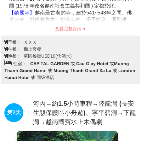
國 (1976 年改名越南社會主義共和國 ) 定都於此。
【鎮國寺】
越南最古老的寺，建於541~548年之間。佛
道皆奉，以佛教為主，供有臥佛．千手觀音．彌勒佛．
指天地佛。
查看完整資訊
【文廟】
是河內保持最好且最美的古蹟，『文廟』建於
1070年李朝時代，為祭祀孔子及他的四大弟子，雖歷經
早餐：
ＸＸＸ
千年的時間，依然保持原始風貌。讓您體會越南古老歷
午餐：
機上套餐
史與中國文化不可抹滅之關係。
晚餐：
華園餐廳USD10(含酒水)
【還劍湖】
位於市中心，幾乎所有的高級大飯店都集中
住宿：
CAPITAL GARDEN 或 Cau Giay Hotel 或Muong
在這附近，湖濱綠草如茵、湖水清澈、十分優美。傳說
Thanh Grand Hanoi 或 Muong Thanh Grand Xa La 或 London
在十五世紀中葉，黎太祖曾獲神劍之助擊退中國大軍侵
Hanoi Hotel 或 同级酒店
略，戰後黎太祖遊還劍湖，忽見一隻大龜浮出水面向他
索劍，因名還劍湖；湖中有一座三層樓的龜塔，以紀念
這段傳說。
【三十六古街】
河內→約1.5小時車程→陸龍灣 (長安
老街位於還劍湖旁，在11世紀李王朝的
時代，以皇帝的城邑而繁榮發展，師傅們依照職業別而
生態保護區小舟遊)、寧平碧洞→下龍
第2天
居，由於有36個因此取名為36街。這地區原本是河和其
灣→越南國寶水上木偶劇
支流的氾濫區，整個地區的河道交錯，在雨季時河水暴
漲達8公尺高，隨著時間流轉，滄海變桑田，河道被馬
路所取代，經過千年的演變，這地區現在已有76條街，