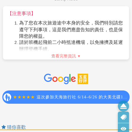
10.
東南亞因路邊攤衛生極差，導致團員常拉肚子，請
話號碼
注意！
【電壓】
【注意事項】
11.
金錢：現金不可超過美金伍仟元等值外幣（旅行支
越南境內目前使用220V，一般插座為圓形但因各飯店不
為了您在本次旅遊途中本身的安全，我們特別請您
票或銀行匯票不限），新台幣不可超過肆萬元。
同插座也不一，若有需要請自備萬用插座，因台灣是使
遵守下列事項，這是我們應盡告知的責任，也是保
12.
電壓：東南亞的電壓為２２０伏特，如帶電器用品
用110V，因此由台灣攜帶電器用品，在越南境內使用請
障您的權益。
請備變電器。
考慮適用性或攜帶變壓器。
由於越南此地仍屬較晚開
請於班機起飛前二小時抵達機場，以免擁擠及延遲
發，各種基礎建設均未臻完善電力，電壓常不足，常有
13.
其它：東南亞地區集體遺失護照甚多，機票及護照
辦理登機手續。
停電困擾，現階段各飯店都備有發電機自行發電但也常
旅客請自行妥善保管，最好分開存放
領隊將於機場團體集合櫃檯前接待團員，辦理登機
查看完整資訊
不足。
手續及行李託運後將護照發還給團員。
14.
如遇航空公司漲燃油稅金時，未依照規定日期前開
進入海關後，如購買免稅物品，請保握時間,按登機
【時差】
票，則按照航空公司公佈調漲稅金為準
證上說明前往登機門登機。
越南全國同屬一個時區，格林威治標準時間＋７ 小時
15.
此為團體包裝行程，若有任何不參加者，皆視同放
搭乘飛機時，請隨時扣緊安全帶，以免亂流影響安
（比台灣慢一小時）。
棄；恕無退費。
全。
貴重物品請託放至飯店保險箱，如需隨身攜帶切勿
【貨幣匯率】
孩童因其計價方式不同，亦無退門票差價及其它費用
離手，小心扒手在身旁。
價差。
越幣單位：盾DONG。
住宿飯店時請隨時將房門扣上安全鎖，以策安全；
匯率：目前大約一美元兌16,000-16500盾(匯率為
使用浴室時請特別注意安全，保持地板乾燥以免因
浮動，請依當時為準)（一元台幣約合400盾），注
滑倒發生危險；勿在燈上晾衣物、勿在床上吸煙，
意不可任意在街頭換錢幣，以免製造困擾。信用卡
聽到警報器響請由緊急出口迅速離開。
猜你喜歡
在當地部份地區可使用，但旅行支票使用極為不