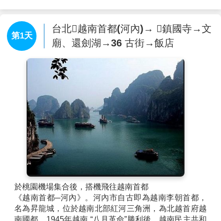
台北越南首都(河內)→ 鎮國寺→文
第1天
廟、還劍湖→36 古街→飯店
於桃園機場集合後，搭機飛往越南首都
《越南首都─河內》。河內市自古即為越南李朝首都，
名為昇龍城，位於越南北部紅河三角洲，為北越首府越
南國都，1945年越南 “八月革命”勝利後，越南民主共和