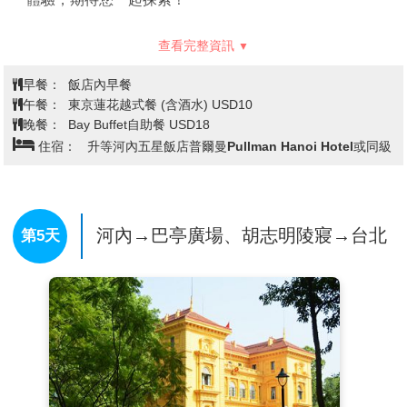
查看完整資訊
早餐：
飯店內早餐
午餐：
東京蓮花越式餐 (含酒水) USD10
晚餐：
Bay Buffet自助餐 USD18
住宿：
升等河內五星飯店普爾曼Pullman Hanoi Hotel或同級
河內→巴亭廣場、胡志明陵寢→台北
第5天