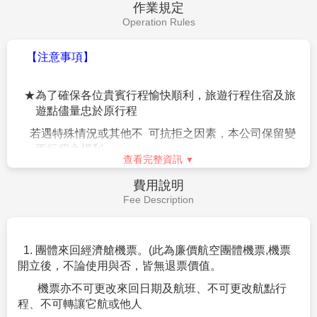
作業規定
Operation Rules
【
注意事項
】
★為了確保各位貴賓行程愉快順利，旅遊行程住宿及旅
遊點儘量忠於原行程
若遇特殊情況或其他不
可抗拒之因素，本公司保留變
更行程之權利。
查看完整資訊
★特別贈送：每人每天一瓶礦泉水、團體照一張
費用說明
Fee Description
★無購物團：讓您旅途玩的盡興沒壓力
1.
團體來回經濟艙機票。
(
此為廉價航空團體機票
,
機票
★午、晚餐每人任選一瓶易開罐汽水或啤酒（自助餐及
開立後，不論使用與否，皆無退票價值。
酒店內及船上用之餐食，恕無法提供酒水）！
機票亦不可更改來回日期及航班、不可更改航點行
程、不可轉讓它航或他人