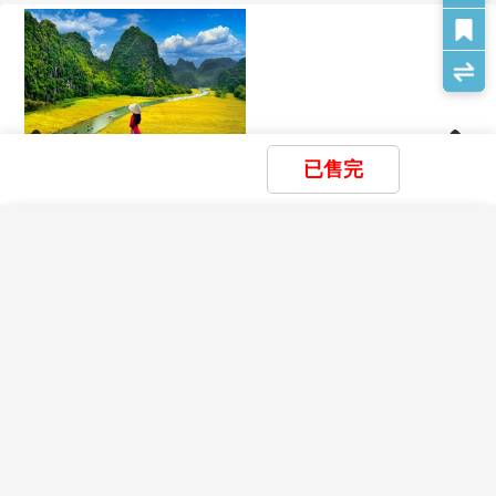
游泳池未開放時請勿擅自入池游泳，並切記勿單獨
便，請準備美金現金或台幣現金。
入池。
搭乘船隻請務必穿著救生衣，前往海邊戲水請務必
【治安】
穿著救生衣，並勿超越安全警戒線。
由於越南屬於未完全開發國家，較為落後治安較
自費活動如具有刺激性，請衡量自己身體狀況請勿
差，團體行程中或晚上自由活動，勿單獨活動或外
勉強參加。
出行動，以免發生不必要意外。
孕婦及個人患有心臟病、高血壓或其他等慢性疾病
個人因避免【財不露白】及隨身攜帶物品、手提背
已售完
旅客請勿參加，如：水上活動、溫泉..等易增加身
【升等五星酒店X3晚】北越
【升等五星酒店X3晚】北越
【雙五星無購物
包、腰包、照相機、貴重物品等，請隨時注意照顧
體負擔具有刺激性的活動。
經典雙龍灣輕奢無購物五日
經典雙龍灣輕奢無購物五日
經典過夜郵輪巡
好，避免招來當地專業扒手或遭搶奪...等意外發
自費活動如具有刺激性，身體狀況不佳者請勿參
長安舟遊◆威
×
×
×
我瀏覽過的商品
我儲存的商品
生。
商品比較清單
清除全部
清除全部
清除全部
開始比較
加。(**請看備註說明**)
$
22,900
$
23,900
$
25,5
儘量勿施惠給乞討者，以免招致不必要的困擾。
起
起
×
搭車時請勿任意更換座位，頭、手請勿伸出窗外，
主題精選行程
在旅途中請避免一夜風流(買春)或異國情人等豔
上下車時請注意來車以免發生危險。
遇，提防有心的騙徒詐騙，最後人財兩失。
搭乘纜車時請依序上下，聽從工作人員指揮。
目前沒有瀏覽紀錄
目前沒有儲存商品
目前沒有比較商品
無論旅遊其間，大家請提高警覺，凡事小心注意，
花季楓紅
團體需一起活動，途中若要離隊需徵得領隊同意以
就能避免發生意外，您就會有一個愉快歡樂安全的
免發生意外。
賞花
賞櫻
賞楓
LINE線上諮詢
與我連絡
假期。
夜間或自由活動時間若需自行外出，請告知領隊或
團友，並應特別注意安全。
【氣溫與穿著】
雪季極地
天海旅行社股份有限公司
行走雪地及陡峭之路請謹慎小心。
服裝：由上表可知，北越氣溫與台灣四季相似，服
02-25169788
切記在公共場合財不露白，購物時也勿當眾取出整
滑雪
玩雪
藏王樹冰
立山黑部
破冰船
極光
客服專線 TEL：
裝可參考台灣。至於南越四季屬夏季氣候，建議帶
疊鈔票。