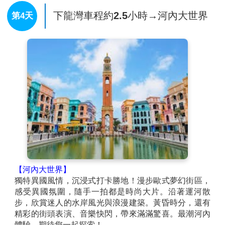
止！在下龍灣坐船遊覽可以把這宏偉風景區的壯麗進收
下龍灣車程約2.5小時→河內大世界
第4天
眼底，坐著船在島與島之間來往參觀，你可以發現每個
島嶼都有不同的形狀，像一座天然的樓台，山石嶙峋和
幽暗的山洞有很多神話故事傳說的地方。
午餐於船上享用
【海鮮風味餐】
，途中客人也可自行向
海灣漁民購買新鮮海產，邊欣賞美景、邊享受美味海
鮮、別有一番風味！非常過癮。約下午四-五時許返回飯
店體驗悠閒的渡假情趣。
【河內大世界】
獨特異國風情，沉浸式打卡勝地！漫步歐式夢幻街區，
感受異國氛圍，隨手一拍都是時尚大片。沿著運河散
步，欣賞迷人的水岸風光與浪漫建築。黃昏時分，還有
精彩的街頭表演、音樂快閃，帶來滿滿驚喜。最潮河內
體驗，期待您一起探索！