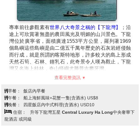
強勁的臂力及純熟的控繩技巧，讓玩偶生靈活現的演出
各項傳說故事，其動靜合宜的神態令人拍案叫絕。表演
是在水上搭一座紅瓦磚頂的小水榭，稱為水上神亭，用
一張竹簾從上垂到水面，操縱木偶的人就躲在竹簾後，
專車前往參觀素有
世界八大奇景之稱的【下龍灣】
；沿
木偶則固定在細竹竿的一端，另一端由人操作。這項自
途上可欣賞著無盡的農田風光及明媚的山川景色。下龍
越南李朝時期即開始出現的藝術表演，源自於湖泊、池
灣位於廣寧省，面積廣達1553平方公里，羅列著1969
塘遍布的紅河三角洲一帶，當時據說是一種向皇帝祝壽
個島嶼這些島嶼是由二億五千萬年歷史的石灰岩經侵蝕
的藝術禮儀，後來逐漸流傳民間、從北越傳到全國，十
而行成，就是所謂的喀斯特地形，許多較大的島上形成
八世紀達到全盛時期，並且以多樣化的劇目吸引觀眾，
天然石筍、石林、鐘乳石，此奇景令人嘆為觀止，下龍
風靡全越。木偶戲象徵著童年、歡樂與傳統文化；隨著
灣又名海上桂林，奇山怪嶼尤勝普吉攀牙灣。
觀光業的興盛，越南獨具特色的水上木偶戲，得以視為
早餐後，專車前往搭乘
【下龍灣VIP遊船】
出海遊覽下
查看完整資訊
國寶耀眼的展現於觀光客的面前，一齣齣扣人心弦的劇
龍灣世界級的天然奇景。
目，獨特的表演方式，在在顯示其與眾不同的魅力，是
本行程特別安排歐美人士專用之旅遊船，更讓您能夠體
早餐：
飯店內早餐
遊客暢遊越南的首選節目。
會與一般市售團體所不同的高貴享受。隸屬廣寧省的下
午餐：
船上海鮮風味+花蟹一隻(含酒水) US$8
龍灣面積廣達 1553平方公里，羅列著 1969個島嶼。下
晚餐：
四星飯店內中式料理(含酒水) USD10
龍灣在東京灣 250 哩的海面上，散落著千餘座獨立島
住宿：
升等下龍灣五星 Central Luxury Ha Long中央奢華下
嶼，蔚成海上石林齊奇觀，又名『海上桂林』自然氣勢
龍酒店 或同級
有過之；更勝過普吉攀牙灣。這些小島亦有龍島、猴
島、龜島、蟾島、鬥雞島..等別名，島上許多獨特的天
然奇岩、石洞及各式栩栩如生的鐘乳石洞令人歎為觀