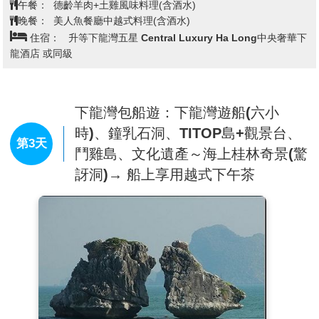
得故人』。
午餐：
德齡羊肉+土雞風味料理(含酒水)
午餐享用風味獨特的午餐享用
【烤羊肉風味餐】
。
晚餐：
美人魚餐廳中越式料理(含酒水)
【
陸龍灣-長安湖景區HaiNham 輕舟探秘】
碼頭安排乘
住宿：
升等下龍灣五星 Central Luxury Ha Long中央奢華下
坐小鐵皮舟開始展開旅程。
龍酒店 或同級
在寧靜的曲折小河蜿蜒其中徐徐清風而行，綠油油的原
始叢林覆蓋山麓、石灰岩地形所形成的奇峰異石風光十
分明媚，呈現出的是寧靜鄉村景色。沿河畔兩岸風景比
下龍灣有勝之而無不及，清澈見底的河水可貔美九寨
下龍灣包船遊：下龍灣遊船(六小
溝，水波不興，偶見小屋，遺世獨立，舟子在山石間浮
時)、鐘乳石洞、TITOP島+觀景台、
遊，遠眺一座座孤聳怪立的山巒，讓人覺得彷彿進入深
第3天
鬥雞島、文化遺產～海上桂林奇景(驚
邃氛圍裡，緩緩的走進這塊世外桃源、清幽寧靜的幻夢
訝洞)→ 船上享用越式下午茶
奇境，讓人感覺沉浸在一股彷彿以世無爭與身體共譜出
一首輕鬆悠哉的樂曲，這何嘗不是人生的奢侈享受！
貼心提示：船隻停靠碼頭，上下岸時請注意個人安全，
並請記得穿上安全救身衣，維護您的安全。
註：神仙湖小舟遊，若是滿水位或人潮過多時，則改走
長安生態保護區，敬請見諒!
欣賞越南國寶級的民間藝術
【越南國寶水上木偶劇】
水
上木偶劇是越南最具特色的傳統民間舞台戲，也是世界
上獨一無二的木偶戲，它稀奇的地方，就在於木偶戲於
水池面上演出；表演者必需長時間浸泡於水中，利用其