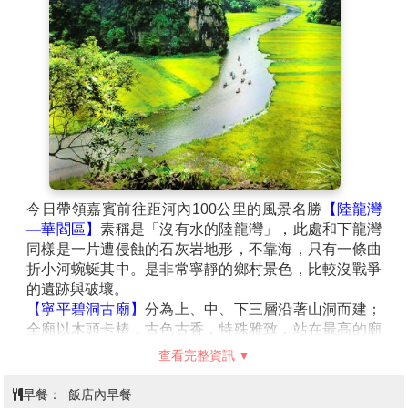
街名仍保留原有的行業名稱。在此千年歷史的舊街區內
遊逛時，你可看到多個世紀內進行的商品買賣活動至今
仍不曾改變。
今日帶領嘉賓前往距河內100公里的風景名勝
【陸龍灣
—華閻區】
素稱是「沒有水的陸龍灣」，此處和下龍灣
同樣是一片遭侵蝕的石灰岩地形，不靠海，只有一條曲
折小河蜿蜒其中。是非常寧靜的鄉村景色，比較沒戰爭
的遺跡與破壞。
【寧平碧洞古廟】
分為上、中、下三層沿著山洞而建；
全廟以木頭卡樁，古色古香，特殊雅致，站在最高的廟
上可遠眺田野與山脈連成一氣的鍾靈毓秀。布政使杜兼
查看完整資訊
善題：『耽溪有碧洞，洞與我為鄰。華洞千重下，菩提
萬劫春。陵含三谷水，近挹太徽雲。喜我歸來日，黃花
早餐：
飯店內早餐