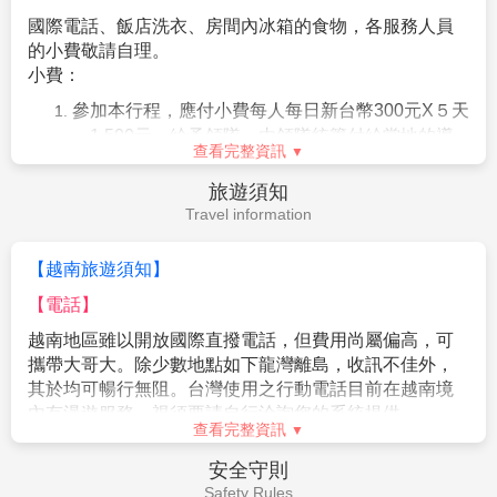
★下龍灣-鴻基島+龍仙古廟（已含車資） (120分鐘)
1.
成團人數：
10
人以上出團，
16
人以上派領隊。訂金
國際電話、飯店洗衣、房間內冰箱的食物，各服務人員
NT$200
@10000
的小費敬請自理。
★河內-下午茶 費用包含：下午茶(咖啡或茶)+點心
2.
貼心提醒：外籍人士需注意二次入境之辦理相關規
小費：
NT$300
定，且持外國護照之旅客團費需另計。
★下龍灣-鴻基島+龍仙古廟+法國麵包及花枝排及飲料費
參加本行程，應付小費每人每日新台幣300元X５天
用包含：法國麵包＋花枝排及飲料（已含車資） (120分
3.
本商品所搭乘之班機時間與住宿飯店，以說明會資料
＝1,500元，給予領隊，由領隊統籌付給當地的導
鐘) NT$300
查看完整資訊
為準。
遊及司機。
飯店房間床頭服務小費以及提行李服務小費敬請自
4.
如逢上列飯店接到大型團體業務而客滿時，本公司將
旅遊須知
付，約每次美金USD1 元（或相當等於當地幣)另外
會以同等級飯店取代。
Travel information
行理李小費大約以一件行李計。
5.
如逢天候、交通狀況、航班異動、遊樂園休園…等因
陸龍灣三谷遊船船伕小費每人20,000越盾。
【越南旅遊須知】
素，本公司保有行程調動順序之權利。
【電話】
6.
本行程無法延長住宿天數、更改行程及航班。
越南地區雖以開放國際直撥電話，但費用尚屬偏高，可
7.
如逢旺季或客滿，航空公司要求提早開票，繳交尾款
攜帶大哥大。除少數地點如下龍灣離島，收訊不佳外，
時間將依航空公司規定辦理，不便之處請見諒！
其於均可暢行無阻。台灣使用之行動電話目前在越南境
8.
如因個人因素無法成行，已繳付之團體訂金依
”
定型化
內有漫遊服務，視須要請自行洽詢您的系統提供。
旅遊契約書
”
中之規定辦理。
查看完整資訊
＊越南撥回台灣：00 886 + 城市區域號碼(不須加0，如
台北02只須撥2) + 電話號碼
9.
行程進行中如放棄行程、飯店住宿，恕不退餘團費。
安全守則
＊台灣撥至越南：002 84 +城市區域號碼(不須加0) + 電
Safety Rules