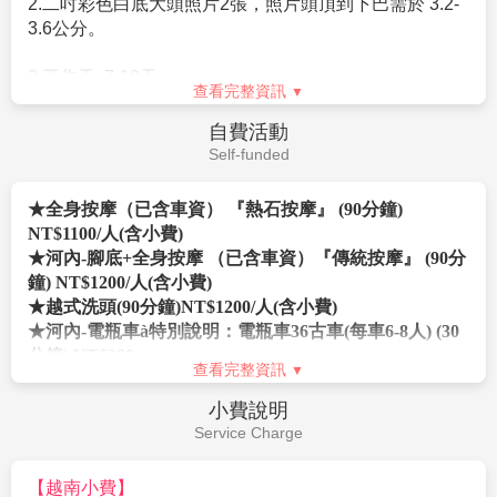
2.二吋彩色白底大頭照片2張，照片頭頂到下巴需於 3.2-
※建議小費
3.6公分。
3.工作天: 7-10天。
查看完整資訊
小費是全世界通行的社會習慣之一在國外旅行，除飛機
上外，差不多都有付小費的習慣。旅行業為服務業，無
4.未滿14歲以下之旅客，隨行人必須是父或母。
自費活動
底薪，所以小費一直是導遊和司機的主要收入之一，世
Self-funded
界各國皆如此，東南亞也不例外。
★每人每日新台幣300元X5天＝1,500元，小費給予領
★全身按摩（已含車資） 『熱石按摩』 (90分鐘)
隊，由領隊統籌付給當地的導遊及司機。
NT$1100/人(含小費)
★飯店房間床頭小費：每一個房間$20000越盾小費，以
★河內-腳底+全身按摩 （已含車資）『傳統按摩』 (90分
感謝酒店人員為您整理房間
鐘) NT$1200/人(含小費)
★行李小費：行李由服務生送入房間時，每件$20000越
★越式洗頭(90分鐘)NT$1200/人(含小費)
盾，(小費約每次美金USD1元)。
★河內-電瓶車à特別說明：電瓶車36古車(每車6-8人) (30
★陸龍灣長安生態遊船船夫小費每條船隻.每人$20,000越
分鐘) NT$200
盾。
查看完整資訊
★下龍灣-腳底+全身按摩 費用包含：（已含車資）(60分
★過夜遊船下船小費箱行情每人$100,000越盾。
鐘) NT$500 (90分鐘) NT$700(小費另付NT$100/人)
小費說明
★三十六古街電動車小費行情每人$10,000越盾。
★下龍灣快艇遊山峽谷(KING KONG 金剛拍攝地)+小舟
Service Charge
★按摩小費行情每人80000-150000越幣
遊覽天井洞費用包含：山峽谷門票+快艇+小扁舟天井洞
【特別說明】
（12人/一艘小舟） (60分鐘) NT$1100
【越南小費】