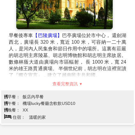
早餐後專車
【巴陵廣場】
巴亭廣場位於市中心， 還劍湖
西北，廣場長 320 米，寬近 100 米，可容納一二十萬
人，是河內人民集會和節日作用中的場所。這裏有莊嚴
的胡志明主席陵墓、胡志明博物館和胡志明主席故居。
數條林蔭大道由廣場向市區輻射， 長 1000 米，寬 24
米的雄王路貫通廣場。 半個世紀前，胡志明在這裡宣讀
了『獨立宣言』，建立了越南民主共和國。
【越南總督府】
建於 1906 年的黃色法式建築『主席
查看完整資訊
府』，其原是殖民時期印度支那的總督府，後成為胡志
明主席處理國政之處。《註：外面欣賞，不入內》
早餐：
飯店內早餐
【胡志明陵寢】
由大理石及花崗岩建築而成，是最能代
午餐：
機場lucky餐廳含軟飲USD10
表越南的精神象徵。《不入內》
晚餐：
XX
接著前往機場，搭乘直航班機返抵溫暖可愛的家園，結
住宿：
溫暖的家
束此趟充滿知性的魅力北越之旅。