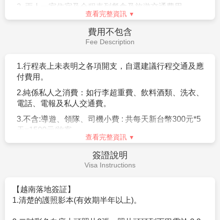
☆自費活動☆不強迫.没壓力
2. 兩人一室住宿及全程表列餐食及旅遊交通費用
查看完整資訊
★全身按摩（已含車資） 『熱石按摩』 (90分鐘)
（如遇單人報名須補單人房差或以三人一間加床作
NT$1100/人(含小費)
費用不包含
業。）
★河內-腳底+全身按摩 （已含車資）『傳統按摩』 (90分
Fee Description
3.
新台幣
200
萬旅遊責任險暨新台幣
20
萬意外醫療險。
鐘) NT$1200/人(含小費)
★越式洗頭(90分鐘)NT$1200/人(含小費)
4.
含兩地機場稅及附加燃油費。
1.
行程表上未表明之各項開支，自選建議行程交通及應
★河內-電瓶車à特別說明：電瓶車36古車(每車6-8人) (30
付費用。
5.
含越南落地簽証費用。
(
若要改越南實體簽証請再補
分鐘) NT$200
價差
)
2.
純係私人之消費：如行李超重費、飲料酒類、洗衣、
★下龍灣-腳底+全身按摩 費用包含：（已含車資）(60分
電話、電報及私人交通費。
鐘) NT$500 (90分鐘) NT$700(小費另付NT$100/人)
★下龍灣快艇遊山峽谷(KING KONG 金剛拍攝地)+小舟
3.
不含
:
導遊、領隊、司機小費
:
共每天新台幣
300
元
*5
遊覽天井洞費用包含：山峽谷門票+快艇+小扁舟天井洞
天
=1500
元
/
旅客
查看完整資訊
（12人/一艘小舟） (60分鐘) NT$1100
4.
機票一經開立則不接受「加購托運行李及餐食」服
★下龍灣-鴻基島+龍仙古廟（已含車資） (120分鐘)
簽證說明
務，旅客如需加購請於櫃檯購買。
NT$200
Visa Instructions
★河內-下午茶 費用包含：下午茶(咖啡或茶)+點心
5
個人旅遊平安保險，依規定旅客若有個別需求，得自
NT$300
行投保旅行平安保險。
【越南落地簽証】
★下龍灣-鴻基島+龍仙古廟+法國麵包及花枝排及飲料費
1.清楚的護照影本(有效期半年以上)。
用包含：法國麵包＋花枝排及飲料（已含車資） (120分
鐘) NT$300