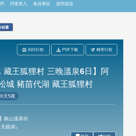
們
同業登入
會員專區
護照簽證
列印行程
PDF下載
轉寄行程
 藏王狐狸村 三晚溫泉6日】阿
松城 豬苗代湖 藏王狐狸村
6天5夜
】銀山溫泉街
『天鏡湖』