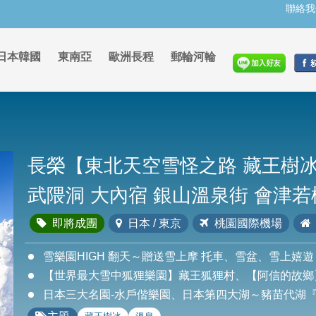
聯絡我
日本韓國
東南亞
歐洲長程
郵輪河輪
長榮【東北天空雪怪之路 藏王樹冰
武隈洞 大內宿 銀山溫泉街 會津若
即將成團
日本 / 東京
桃園國際機場
雪樂園HIGH 翻天～贈送雪上摩 托車、雪盆、雪上嬉遊
【世界最大雪中狐狸樂園】藏王狐狸村、【阿信的故鄉
日本三大名園-水戶偕樂園、日本第四大湖～豬苗代湖