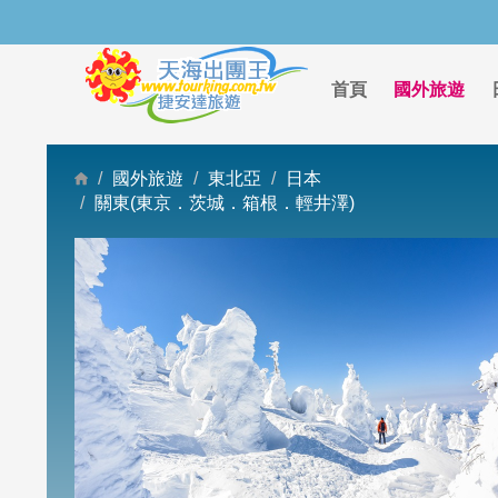
首頁
國外旅遊
國外旅遊
東北亞
日本
關東(東京．茨城．箱根．輕井澤)