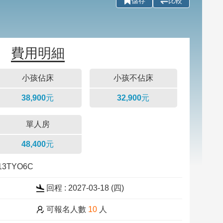
儲存
比較
費用明細
小孩佔床
小孩不佔床
38,900元
32,900元
單人房
48,400元
313TYO6C
回程 : 2027-03-18 (四)
可報名人數
10
人