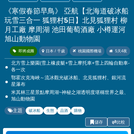
《寒假春節早鳥》
亞航【北海道破冰船
玩雪三合一 狐狸村5日】北見狐狸村 柳
月工廠 摩周湖 池田葡萄酒廠 小樽運河
旭山動物園
即將成團
日本 / 千歲
桃園國際機場
5天4夜
北方雪上樂園(雪上橡皮艇+雪上摩托車+雪上四輪自動車-
各一次
鄂霍次克海峽～流冰觀光破冰船、北見狐狸村、銀河流
星瀑布
米其林三星景點摩周湖~神秘之湖透明度堪稱世界之最、
旭山動物園
主題
破冰船
生態
品酒
購物
儲存
比較