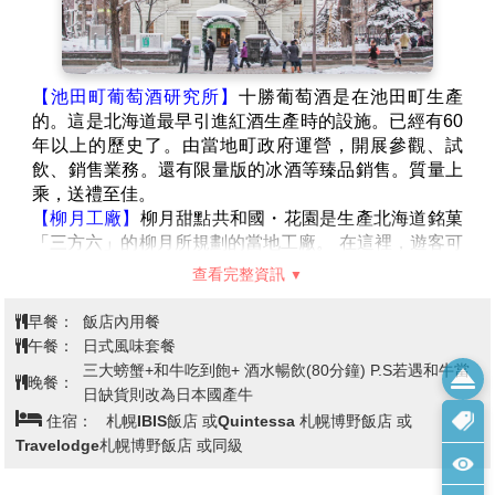
【池田町葡萄酒研究所】
十勝葡萄酒是在池田町生產
的。這是北海道最早引進紅酒生產時的設施。已經有60
年以上的歷史了。由當地町政府運營，開展參觀、試
飲、銷售業務。還有限量版的冰酒等臻品銷售。質量上
乘，送禮至佳。
【柳月工廠】
柳月甜點共和國・花園是生產北海道銘菓
「三方六」的柳月所規劃的當地工廠。 在這裡，遊客可
以了解製造過程、感受食品製作工序中講究的安心與安
查看完整資訊
全
【免稅店】
在這裡有許多伴手禮您可自由購物送給親朋
早餐：
飯店內用餐
好友。
午餐：
日式風味套餐
【時計台】
札幌的象徵符號之一「時計台」，是西元
三大螃蟹+和牛吃到飽+ 酒水暢飲(80分鐘) P.S若遇和牛當
晚餐：
1878年舊札幌農校的演武場，是樓高兩層的木造西式洋
日缺貨則改為日本國產牛
館，塔上的時鐘是美國製造的，至今還能聽到響亮的鐘
住宿：
札幌IBIS飯店 或Quintessa 札幌博野飯店 或
聲：其內部為札幌「歷史館」，展示有關札幌市的歷史
Travelodge札幌博野飯店 或同級
資料。
【舊道廳】
北海道市政府的所在地。