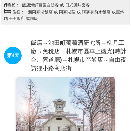
（PS.如遇氣候狀況不佳可能停駛或客滿時，則改前往
晚餐：
飯店海鮮百匯自助餐 或 日式風味套餐
參觀天都山流冰館所並退費￥2000，敬請見諒！）
住宿：
新阿寒湖飯店 或 阿寒湖莊 或 阿寒御前水飯店 或屈斜
【摩周湖】
是摩周岳的火山形成的火山口湖。湖面在海
路王子飯店 或同級
拔350公尺，周長20公里，面積19平方公里，最高的的
水深達212公尺，周圍被高150至350公尺的峭壁所圍
繞，人類無法靠近。沒有流入或流出的河川，且沒有魚
類，透明度最高時接近40公尺，曾經是世界上透明度最
飯店→池田町葡萄酒研究所→柳月工
高的湖泊。
廠→免稅店→札幌市區車上觀光(時計
第4天
台、舊道廳)→札幌市區飯店～自由夜
訪狸小路商店街