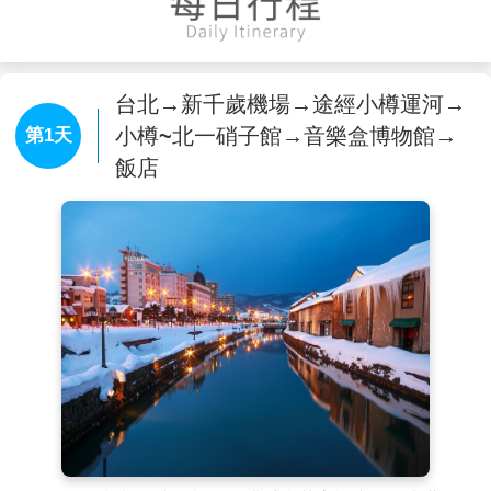
台北→新千歲機場→途經小樽運河→
小樽~北一硝子館→音樂盒博物館→
第1天
飯店