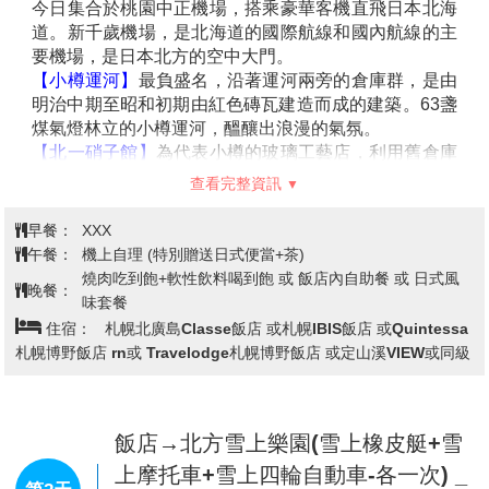
今日集合於桃園中正機場，搭乘豪華客機直飛日本北海
道。新千歲機場，是北海道的國際航線和國內航線的主
要機場，是日本北方的空中大門。
【小樽運河】
最負盛名，沿著運河兩旁的倉庫群，是由
明治中期至昭和初期由紅色磚瓦建造而成的建築。63盞
煤氣燈林立的小樽運河，醞釀出浪漫的氣氛。
【北一硝子館】
為代表小樽的玻璃工藝店，利用舊倉庫
改建的3號館中，展示全世界最精緻的玻璃工藝品與油
查看完整資訊
燈。有來自世界各地的玻璃製品及飾品，可自由採購。
【音樂盒博物館】
更是您不可錯過的景點之一，別忘了
早餐：
XXX
在鐘塔前照張紀念照再入館參觀喔！博物館為挑高9m充
午餐：
機上自理 (特別贈送日式便當+茶)
滿開放感的建築，展示亦販賣著獨創商品到高級音樂盒
燒肉吃到飽+軟性飲料喝到飽 或 飯店內自助餐 或 日式風
晚餐：
約有15,000件作品。
味套餐
住宿：
札幌北廣島Classe飯店 或札幌IBIS飯店 或Quintessa
札幌博野飯店 rn或 Travelodge札幌博野飯店 或定山溪VIEW或同級
飯店→北方雪上樂園(雪上橡皮艇+雪
上摩托車+雪上四輪自動車-各一次) _