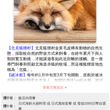
【北見狐狸村】
北見狐狸村金黃毛皮稀有動物的自然生
態，採取較自然的野放方式來飼養，在經年累月下與人
類頻繁互動後，才能讓遊客如此近距離的接觸。是一座
專門飼養和照顧北海道赤狐的牧場，而這種狐狸當地也
稱為「北狐」。
【破冰船】
每年約1月中旬至3月下旬開航，巡航於被冰
所覆蓋著的鄂霍次克海上。無懼於厚達1m的冰層，巡洋
船將層層的冰打碎後前進，氣勢十足。如果站在甲板上
查看完整資訊
更是充滿臨場感。在全世界最南端的流冰世界裡，也許
您可以看到在流冰上進行日光浴的海豹，或是遇到振翅
早餐：
飯店內用餐
高飛的白尾鷲或大鷲等。建議您不妨帶著望眼鏡前來觀
日式海鮮火鍋料理 或 日式風味套餐 或 發放2000日幣自選
午餐：
賞。
餐