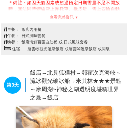
＊備註：如因天氣因素或超過預定日期雪量不足不開放
時，無法同時體驗雪上摩托車、橡皮艇、雪上四輪自動
車玩雪活動時，每少一項退300日幣。
查看完整資訊
【旭山動物園】
這裡率先採用「行動展示」的方式，展
現出動物最自然的活動姿態，成為日本最受歡迎的 動物
早餐：
飯店內用餐
園。在企鵝館，可以從水中隧道觀察企鵝來回游動的姿
午餐：
日式風味套餐
態；在北極熊館，可以從半圓形的玻璃罩中觀 察北極熊
晚餐：
飯店海鮮百匯自助餐 或 日式風味套餐
跳水的英姿。花費心思設計的獨特遊樂設施，可以近距
住宿：
層雲峽觀光溫泉飯店 或層雲閣溫泉飯店 或同級
離觀察動物最自然的姿態，因而受到遊客 喜愛。繁殖、
飼養許多寒帶動物，並且是日本第一次成功自然繁殖北
極熊、金錢豹、角鴞。在海豹館，可 以從連結著水槽的
圓柱型玻璃，觀察海豹游動的姿態。
飯店→北見狐狸村→鄂霍次克海峽～
【銀河、流星瀑布】
層雲峽谷中最著名，也被比喻為一
流冰觀光破冰船→米其林★★★景點
對戀人的別名男瀧的『流星瀑布』，彷彿一捆粗線軸般
第3天
～摩周湖~神秘之湖透明度堪稱世界
從80公尺高的斷崖急速滾下，頗具一番豪情；而像幾條
之最→飯店
白絲線的『銀河瀑布』，則慢條斯理地從120公尺高的
斷崖緩緩流下，難怪另稱女瀧，名列日本瀑布百選的這
兩個瀑布，對稱地鑲嵌在谷壁上，觀望比較起來格外有
趣，也是遊客合影留念的好所在。