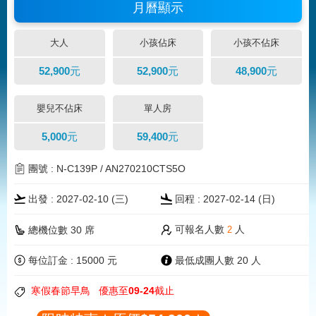
月曆顯示
大人
小孩佔床
小孩不佔床
52,900元
52,900元
48,900元
嬰兒不佔床
單人房
5,000元
59,400元
團號 : N-C139P / AN270210CTS5O
出發 : 2027-02-10 (三)
回程 : 2027-02-14 (
日
)
可報名人數
人
總機位數 30 席
2
每位訂金 : 15000 元
最低成團人數 20 人
寒假春節早鳥
優惠至09-24截止