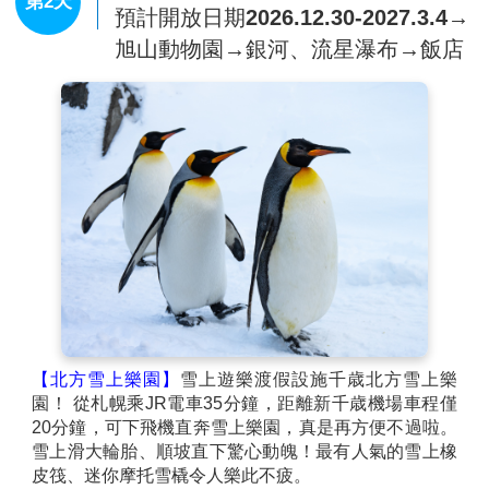
第2天
預計開放日期2026.12.30-2027.3.4→
旭山動物園→銀河、流星瀑布→飯店
【北方雪上樂園】
雪上遊樂渡假設施千歳北方雪上樂
園！ 從札幌乘JR電車35分鐘，距離新千歳機場車程僅
20分鐘，可下飛機直奔雪上樂園，真是再方便不過啦。
雪上滑大輪胎、順坡直下驚心動魄！最有人氣的雪上橡
皮筏、迷你摩托雪橇令人樂此不疲。