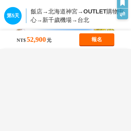
飯店→北海道神宮→OUTLET購物中
第5天
心→新千歲機場→台北
52,900
報名
NT$
元
×
×
×
我儲存的商品
我瀏覽過的商品
商品比較清單
清除全部
清除全部
清除全部
開始比較
×
主題精選行程
×
亞航【北海道破冰船 玩雪三合一 狐狸村5
目前沒有儲存商品
目前沒有比較商品
日】北見狐狸村 柳月工廠 摩周湖 池田葡
花季楓紅
萄酒廠 小樽運河 旭山動物園
52,900
02/10
賞花
賞櫻
賞楓
TWD
雪季極地
【北海道神宮】
參觀，神宮為明治2 (1869) 年9月1日，
奉明治天皇的詔令而創建，為北海道守護神、開拓之神
滑雪
玩雪
藏王樹冰
立山黑部
破冰船
極光
的祭祀之處。北海道神宮原先為札幌神社，而於昭和39
(1964)年時，因為增祀明治天皇而改名為北海道神宮，