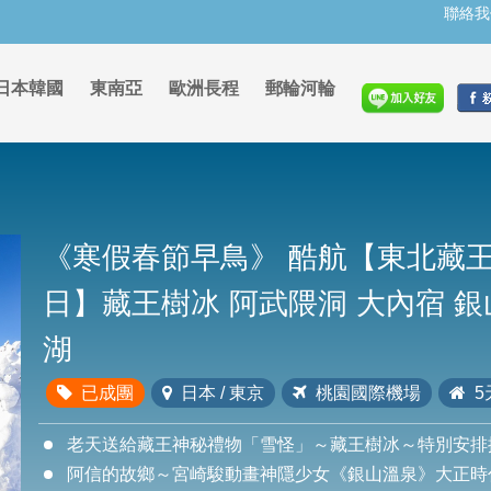
聯絡我
日本韓國
東南亞
歐洲長程
郵輪河輪
《寒假春節早鳥》
酷航【東北藏王
日】藏王樹冰 阿武隈洞 大內宿 銀
湖
已成團
日本 / 東京
桃園國際機場
5
老天送給藏王神秘禮物「雪怪」～藏王樹冰～特別安排
阿信的故鄉～宮崎駿動畫神隱少女《銀山溫泉》大正時