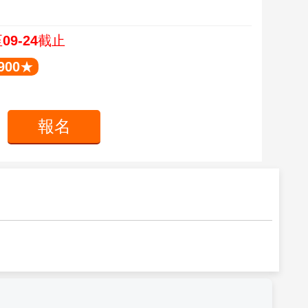
09-24截止
900★
報名