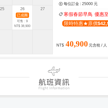
每位訂金 : 25000 元
25
26
27
寒假春節早鳥
優惠至
已成團
可售 : 9
限時特惠★原價$42,
NT$ 38,900
40,900
NT$
元含稅 / 人