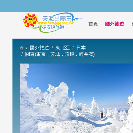
首頁
國外旅遊
國外旅遊
東北亞
日本
關東(東京．茨城．箱根．輕井澤)