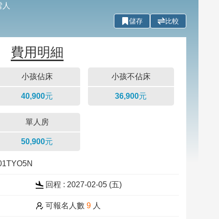
雪人
儲存
比較
費用明細
小孩佔床
小孩不佔床
40,900元
36,900元
單人房
50,900元
201TYO5N
回程 : 2027-02-05 (五)
可報名人數
9
人