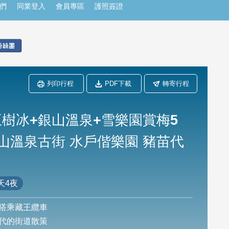
們
同業登入
會員專區
護照簽證
列印行程
PDF下載
轉寄行程
樹冰+銀山溫泉+雪樂園賞梅5
山溫泉古街 水戶偕樂園 豬苗代
天4夜
搭乘藏王纜車
代的街道散策