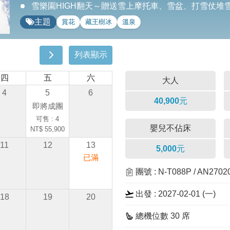
雪樂園HIGH翻天～贈送雪上摩托車、雪盆、打雪仗堆
主題
賞花
藏王樹冰
溫泉
列表顯示
四
五
六
大人
4
5
6
40,900元
即將成團
可售 : 4
嬰兒不佔床
NT$ 55,900
11
12
13
5,000元
已滿
團號 : N-T088P / AN270
出發 : 2027-02-01 (一)
18
19
20
總機位數 30 席