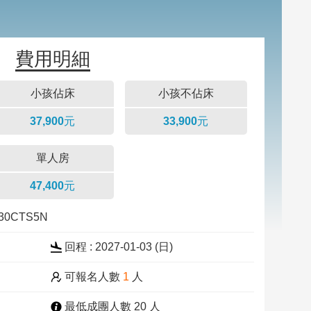
費用明細
小孩佔床
小孩不佔床
37,900元
33,900元
單人房
47,400元
230CTS5N
回程 : 2027-01-03 (
日
)
可報名人數
1
人
最低成團人數 20 人