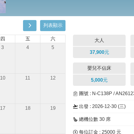
列表顯示
四
五
六
大人
3
4
5
37,900元
嬰兒不佔床
10
11
12
5,000元
團號 : N-C138P / AN261
出發 : 2026-12-30 (三)
17
18
19
總機位數 30 席
每位訂金 : 25000 元