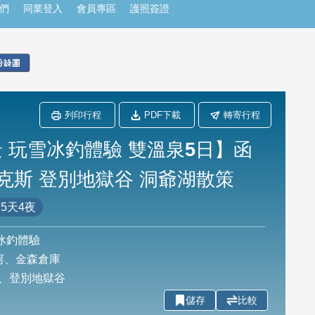
們
同業登入
會員專區
護照簽證
列印行程
PDF下載
轉寄行程
 玩雪冰釣體驗 雙溫泉5日】函
克斯 登別地獄谷 洞爺湖散策
5天4夜
冰釣體驗
河、金森倉庫
、登別地獄谷
儲存
比較