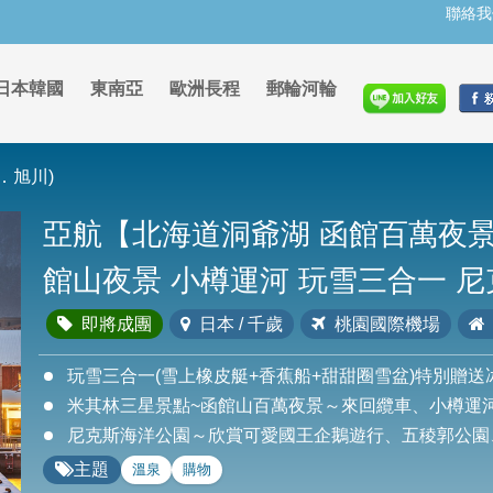
聯絡我
日本韓國
東南亞
歐洲長程
郵輪河輪
．旭川)
亞航【北海道洞爺湖 函館百萬夜景
館山夜景 小樽運河 玩雪三合一 尼
即將成團
日本 / 千歲
桃園國際機場
玩雪三合一(雪上橡皮艇+香蕉船+甜甜圈雪盆)特別贈送
米其林三星景點~函館山百萬夜景～來回纜車、小樽運
尼克斯海洋公園～欣賞可愛國王企鵝遊行、五稜郭公園
主題
溫泉
購物