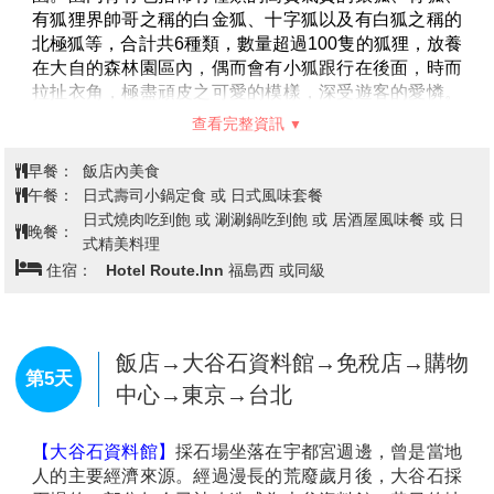
樹冰開始大規模的成長，形成像怪物般的龐大，聳立山
林；3月份為衰退期，樹冰開始溶化，並期待下一個冬
飯店→【世界最大‧雪中狐狸樂園】狐
天的來臨。
狸村～在藏王連峰與小狐狸們嬉戲！
【銀山溫泉街】
因銀礦產地而得名的銀山溫泉，已有
→日本第四大湖《豬苗代湖》絕美天
第4天
400年的歷史。沿著銀山川溪谷而建，河岸兩旁保留完
境湖→日本三大合掌村《大內宿》江
整大正至昭和時期的木造老式旅館、石板道、小橋、瓦
斯燈，搭配潺潺水流，氣氛寧靜，宛如世外桃源。銀山
戶時代驛站村落街道→飯店
溫泉因為拍攝著名電視劇「阿信」而風糜一時，劇中是
阿信母親打工的地方，阿信因為想念母親也時常來到這
裡。也由於受惠「阿信」而爆紅，因此被封為是「阿信
的故鄉」。巧合的是，劇中阿信母親打工的溫泉旅館
「能登屋」，傳說也是宮崎駿《神隱少女》動畫中繪製
的油屋所參考的藍圖。讓我們就跟著阿信的腳步，一起
進入宮崎駿的童話世界。