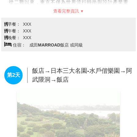
從二戰以來，東京不僅為世界流行時尚與設計產業重
鎮，亦為世界經濟最進步富裕及商業活動發達度居首位
查看完整資訊
之城市。
早餐：
XXX
午餐：
XXX
晚餐：
XXX
住宿：
成田MARROAD飯店 或同級
飯店→日本三大名園-水戶偕樂園→阿
第2天
武隈洞→飯店