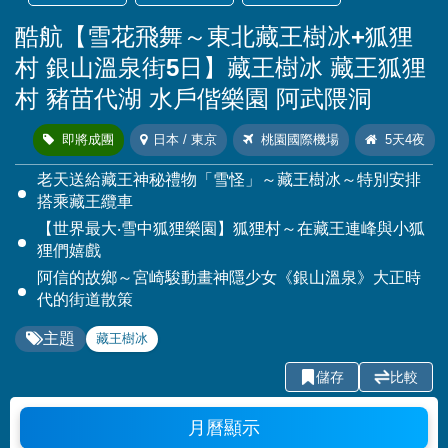
酷航【雪花飛舞～東北藏王樹冰+狐狸
村 銀山溫泉街5日】藏王樹冰 藏王狐狸
村 豬苗代湖 水戶偕樂園 阿武隈洞
即將成團
日本 / 東京
桃園國際機場
5天4夜
老天送給藏王神秘禮物「雪怪」～藏王樹冰～特別安排
搭乘藏王纜車
【世界最大‧雪中狐狸樂園】狐狸村～在藏王連峰與小狐
狸們嬉戲
阿信的故鄉～宮崎駿動畫神隱少女《銀山溫泉》大正時
代的街道散策
主題
藏王樹冰
儲存
比較
月曆顯示