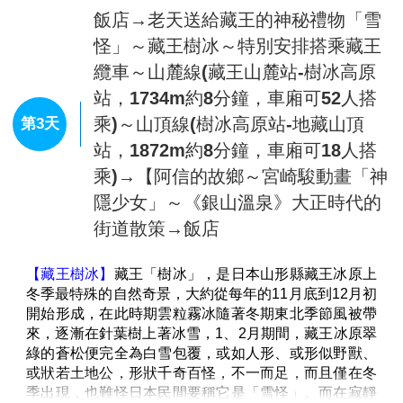
側坡地是稱作仙台平的廣闊的喀斯特台地。自古以來便
飯店→老天送給藏王的神秘禮物「雪
是開採大量石灰岩與大理石的土地。阿武隈洞也是在開
怪」～藏王樹冰～特別安排搭乘藏王
採石灰岩時被發現的。釜山採石場雖然在發現阿武隈洞
纜車～山麓線(藏王山麓站-樹冰高原
的那年便停止營業，但現在的停車場旁邊等處依然可見
站，1734m約8分鐘，車廂可52人搭
原來的開採地點的石灰岩礦苗。
當初發現的阿武隈洞的入口位於現在的觀光洞的出口附
乘)～山頂線(樹冰高原站-地藏山頂
第3天
近，僅為深12公尺的縱穴與往北60公尺、往西南15公尺
站，1872m約8分鐘，車廂可18人搭
的橫穴所組成的小規模洞穴。1970年3月由日本大學的
乘)→【阿信的故鄉～宮崎駿動畫「神
探險隊進入洞內探勘，在原先以為是終點的北端的通氣
孔前方發現阿武隈洞的主要洞穴部分，並於4年後的
隱少女」～《銀山溫泉》大正時代的
1973年規劃完畢洞內參觀路線後對外開放，阿武隈洞的
街道散策→飯店
一般參觀路線長度約600公尺左右。從入口走到約150公
尺處有一個岔路可前往「探險路線」（約120公尺），
如加上這條路線則為720公尺長。包含未開放的路線在
內，洞內的總長度為約3,300公尺，視今後的探勘進度
而定，有可能進一步延長。洞內有著各式各樣不同形狀
的鐘乳石，不僅看得到石筍與石柱，也能欣賞到洞穴石
盾（上方為圓盤狀的鐘乳石）與地下水的侵蝕痕跡。