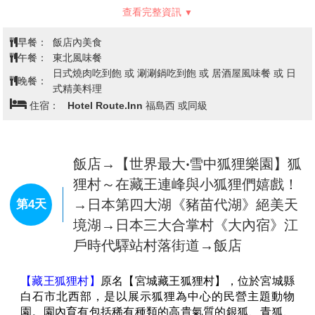
【藏王樹冰】
藏王「樹冰」，是日本山形縣藏王冰原上
冬季最特殊的自然奇景，大約從每年的11月底到12月初
開始形成，在此時期雲粒霧冰隨著冬期東北季節風被帶
來，逐漸在針葉樹上著冰雪，1、2月期間，藏王冰原翠
綠的蒼松便完全為白雪包覆，或如人形、或形似野獸、
或狀若土地公，形狀千奇百怪，不一而足，而且僅在冬
季出現，也難怪日本民間要稱它是「雪怪」。而在寂靜
的夜晚裡打上五顏六色的燈光的樹冰，銀白色的樹冰馬
查看完整資訊
上搖身一變成奇幻世界，讓這奇異的樹冰絕景更帶點神
秘色彩。
早餐：
飯店內美食
※備註：如遇纜車故障、維修、或其他天候因素無法搭
午餐：
東北風味餐
乘時，每人退費5000日幣，敬請見諒。
日式燒肉吃到飽 或 涮涮鍋吃到飽 或 居酒屋風味餐 或 日
晚餐：
★藏王樹冰一般在冬季從12月末~2月左右隨著寒冷的季
式精美料理
風，吹覆並蓋在樹上凝結所形成，11~12月末為初期階
住宿：
Hotel Route.Inn 福島西 或同級
段，樹木逐漸被寒冷的水珠覆蓋凝結，形成樹冰；1月
份為成長期，逐漸形成蝦尾的形狀；2月份為成熟期，