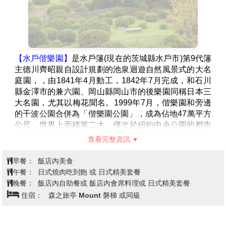
【水戶偕樂園】
是水戶籓(現在的茨城縣水戶市)第9代籓
主德川齊昭親自設計規劃的池泉迴遊自然風景式的大名
庭園，，由1841年4月動工，1842年7月完成，和石川
縣金澤市的兼六園、岡山縣岡山市的後樂園同稱日本三
大名園，尤其以梅花聞名。1999年7月，偕樂園和旁邊
的千波公園合併為「偕樂園公園」，成為佔地47萬平方
公尺，世界上面積第二大，僅次於紐約中央公園的都市
公園。日本歷史公園百選，史跡名勝。
查看完整資訊
【阿武隈洞】
歷經約8,000萬年的歲月由大自然淬煉而
成的造型美景。全長600公尺的洞內擁有眾多種類與數
早餐：
飯店內美食
量的鐘乳石，堪稱東洋第一。洞內最大的洞穴「瀧根御
午餐：
日式燒肉吃到飽 或 日式精美套餐
殿」、日本的鐘乳洞中首次導入舞臺演出用的調光系統
晚餐：
飯店內自助餐或 飯店內會席料理或 日式精美套餐
所打造的「月世界」等很多景點值得一看。歡迎您盡情
住宿：
森之旅亭 Mount 磐梯 或同級
享受奇妙與充滿感動的地下幻想世界。阿武隈洞是在
1969年9月於現在的釜山採石場發現的。這一帶是被稱
作阿武隈高地的高原地帶，位於中央位置的大瀧根山西