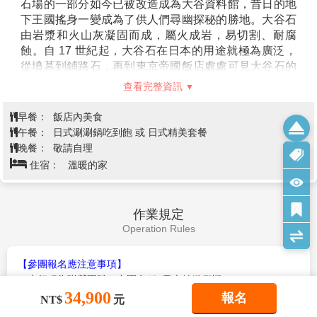
【藏王狐狸村】
原名【宮城藏王狐狸村】，位於宮城縣
白石市北西部，是以展示狐狸為中心的民營主題動物
園。園內育有包括稀有種類的高貴氣質的銀狐、青狐、
有狐狸界帥哥之稱的白金狐、十字狐以及有白狐之稱的
北極狐等，合計共6種類，數量超過100隻的狐狸，放養
在大自的森林園區內，偶而會有小狐跟行在後面，時而
拉扯衣角，極盡頑皮之可愛的模樣，深受遊客的愛憐。
2006年上映的電影「子狐物語」中的男主角「小狐海
查看完整資訊
倫」，以及曾在2013年廣受好評的電視劇「小海女」中
軋上一角的小狐，都是來自於【藏王狐狸村】，名氣是
早餐：
飯店內美食
越來越響叮噹。
午餐：
日式壽司小鍋定食 或 日式風味套餐
※如遇到藏王狐狸村預約人數額滿或休園，改體驗手作
日式燒肉吃到飽 或 涮涮鍋吃到飽 或 居酒屋風味餐 或 日
晚餐：
小芥子娃娃或採草莓日幣2600，造成不便，敬請了解。
式精美料理
【豬苗代湖】
為磐梯山火山活動所形成的淡水 湖，位在
住宿：
Hotel Route.Inn 福島西 或同級
海拔514m的高地上，面積達104平方公里，最深處水深
94.6公尺，是日本第四大湖。像大海一樣寬闊的湖面十
分清澈透明，故有「天鏡湖」之 稱。天氣晴朗時，磐梯
山的倒影映在湖面，襯著如珍珠般鑲在湖岸的白色沙
飯店→大谷石資料館→免稅店→購物
第5天
灘，美得讓人心曠神怡！冬天時，北方天鵝群飛來過
中心→東京→台北
34,900
報名
NT$
元
冬，雪白的天鵝一隻隻降落、於湖面 戲耍的姿影，讓豬
苗代湖更添幾分清麗動人。