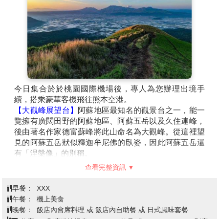
今日集合於於桃園國際機場後，專人為您辦理出境手
續，搭乘豪華客機飛往熊本空港。
【大觀峰展望台】
阿蘇地區最知名的觀景台之一，能一
覽擁有廣闊田野的阿蘇地區、阿蘇五岳以及久住連峰，
後由著名作家德富蘇峰將此山命名為大觀峰。從這裡望
見的阿蘇五岳狀似釋迦牟尼佛的臥姿，因此阿蘇五岳還
有「涅槃像」的別稱。
【九重森林公園滑雪場】
在氣候較炎熱的九州裡，位於
查看完整資訊
大分縣的九重森林公園滑雪場是九州最大型的滑雪場，
擁有不同難度的滑雪道及不同設施可供各個年齡層遊
早餐：
XXX
玩，在此本公司特別安排雪盆暢玩體驗！
午餐：
機上美食
※備註：若因雪量不足或氣候等因素無法玩雪時，每人
晚餐：
飯店內會席料理 或 飯店內自助餐 或 日式風味套餐
退費門票1000日幣，並調整前往”九重大吊橋”參觀。