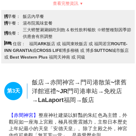
【別府海地獄】
別府聚集了8個有名的地獄，其中海地
獄在八大地獄中佔地最大，1200年前因富含硫酸的泉水
湧出，呈現海洋一般湛藍的景象，而得名。
※備註：如遇別府海地獄定休無法前往時，則改走【明
礬地獄】。不便之處，敬請見諒！
【湯布院】
湯布院是分佈在大分川的源流之地---由布院
盆地中心的鄉鎮，盆地北側有知名的稱爲豐後富士的由
布嶽。自古以來，老式旅店與別致的洋式私人旅館、有
查看完整資訊
個性的美術館與小型展覽室、高級酒樓與茶室相處並
存，構成一種優雅的氣氛。
早餐：
飯店內早餐
【湯布院花卉村】
位於大分縣由布院的熱門免費景點，
午餐：
湯布院風味套餐
以英國科茨沃爾德（Cotswolds）鄉村為藍圖，打造夢
三大螃蟹涮涮鍋吃到飽 & 軟性飲料暢飲 ※螃蟹種類因季節
晚餐：
幻的童話小鎮。園區內有石造小屋、四季花卉、動漫周
供應會有所調整
邊商店（如龍貓、魔女宅急便）及可愛動物區，氛圍浪
住宿：
福岡ARK飯店 或 福岡東映飯店 或 福岡若宮ROUTE-
漫且精緻，是前往由布院必訪的打卡勝地。
INN GRANTIA或CROSS LIFE博多柳橋 或 博多SUTTON城市飯店
【金鱗湖】
由溫泉匯流而成的金鱗湖，即使是嚴冬季
或 Best Western Plus 福岡天神南 或 同級