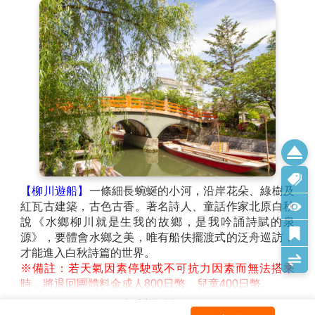
觀宛如一座海上宮殿，極具視覺震撼力，主祭日本歷史
上年紀最小的天皇「安德天皇」。除了主殿之外，神宮
內也可參觀「無耳芳一堂」，是喜愛歷史與
【門司港懷古地區漫步】
20世紀初作為國際貿易港口而
繁榮發展的門司港在當時是一個擁有高文化水準的現代
化港口城市；當時也是日本進入崇洋的最盛期，其中門
司港車站，建於大正3年(1914年)，外型模仿羅馬的特
查看完整資訊
米尼車站，屬於德國風格。門司港車站本身就是個觀光
重點，站前廣場的噴泉和夜間點燈相當吸引人，它還是
早餐：
飯店內早餐
門司港復古散步路線的起點。直至今日這裡還保存許多
午餐：
門司港河豚風味餐 或 名物燒咖哩定食
留有往日風貌的建築物。
晚餐：
為方便逛街，敬請自理
【JR門司港】
是文藝復興式的木造2層樓，築於1914
住宿：
福岡ARK飯店 或 福岡東映飯店 或 福岡若宮ROUTE-
年，九州車站裡最古老的車站，具有相當高的歷史價值
INN GRANTIA或CROSS LIFE博多柳橋 或 博多SUTTON城市飯店
(唯一被指定為國家重要文化財產的車站)。 有直徑1公
或 Best Western Plus 福岡天神南 或 同級
尺的青銅製「幸運的洗手台」、擦得透亮的黃銅裝飾柱
子、用1500㎡的銅板和約700m的石棉板製成的屋頂
等，都體現出門司港站曾經是大陸交通的重要據點的氣
派風格。
飯店→柳川遊船→冬季採果樂~現採
【免稅店】
店內有馳名豐富的禮品，琳瑯滿目供您選購
草莓→櫻之馬場城彩苑~眺望熊本城
精美禮品自用或饋贈親友。
第4天
→萌熊電車Kumamon(上熊本站→北