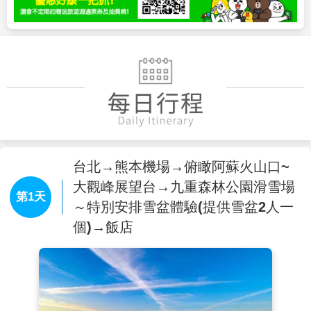
台北→熊本機場→俯瞰阿蘇火山口~
大觀峰展望台→九重森林公園滑雪場
第1天
～特別安排雪盆體驗(提供雪盆2人一
個)→飯店