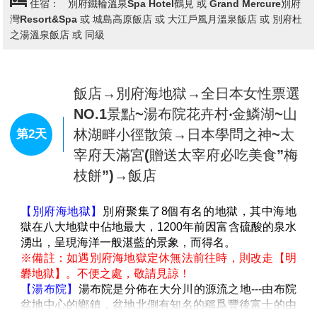
住宿：
別府鐵輪溫泉Spa Hotel鶴見 或 Grand Mercure別府
※備註：若想體驗雪盆以外的其他活動，例如滑雪板、
灣Resort&Spa 或 城島高原飯店 或 大江戶風月溫泉飯店 或 別府杜
雪橇等活動需自費。
之湯溫泉飯店 或 同級
飯店→別府海地獄→全日本女性票選
NO.1景點~湯布院花卉村‧金鱗湖~山
林湖畔小徑散策→日本學問之神~太
第2天
宰府天滿宮(贈送太宰府必吃美食”梅
枝餅”)→飯店