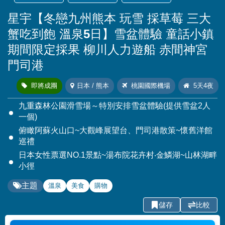
星宇【冬戀九州熊本 玩雪 採草莓 三大
蟹吃到飽 溫泉5日】雪盆體驗 童話小鎮
期間限定採果 柳川人力遊船 赤間神宮
門司港
即將成團
日本 / 熊本
桃園國際機場
5天4夜
九重森林公園滑雪場～特別安排雪盆體驗(提供雪盆2人
一個)
俯瞰阿蘇火山口~大觀峰展望台、門司港散策~懷舊洋館
巡禮
日本女性票選NO.1景點~湯布院花卉村‧金鱗湖~山林湖畔
小徑
主題
溫泉
美食
購物
儲存
比較