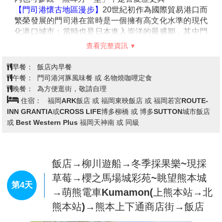
節，湖水也熱氣騰騰，是盆地中晨霧的來源。這一帶充
滿情趣的風景，深深地迷戀了與謝野晶子和北原白秋等
著名人士，是湯布院最著名的湖泊。
【太宰府天滿宮】
飯店→赤間神宮→門司港散策~懷舊
是全國天滿宮本社，每逢考試期間，
就擠滿了祈求考試合格的學子及家長；由於菅原道真愛
洋館巡禮~JR門司港車站→免稅店
第3天
梅，天滿宮園中遍植梅樹而有「飛梅傳說」之稱，梅
→LaLaport福岡→飯店
餅、梅茶等更是當地著名特產。附近販賣的現烤的「梅
餅」更是美味。還有永保終身的「飛梅御守」更是一
絕。太宰府前的日式古街裡，販賣著各式各樣的日本小
飾品與名產點心，絕對讓您心動不已。
※備註：若三大蟹，毛蟹/帝王蟹/松葉蟹缺貨 或 客滿無
法提供時，晚餐則改為三種螃蟹自助餐吃到飽，並加贈
酒類&軟飲無限暢飲，造成不便敬請見諒。
【赤間神宮】
整座神社建築以鮮豔的朱紅色為主體，外