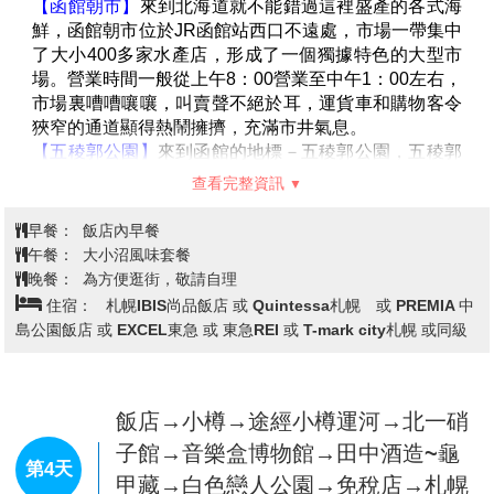
【登別地獄谷】
位於登別溫泉街的東北側，是約1萬年
前發生的笠山爆發所形成的噴火口，溫泉的出水量每分
鐘高達3000立方公升，為登別最大的泉源，依地點不
同，湧出之源泉水質亦不相同，可達11種之多。
【登別海洋公園尼克斯】
主要以丹麥的耶斯克城為藍圖
興建而成的尼克城，走在水中隧道，魚兒們就在遊客的
頭頂上游來游去，就像走在海底般光影交錯的水中夢幻
園，在此魚兒優雅游來游去的水中迴廊，每處都是多采
查看完整資訊
多姿的海中世界。城的四周都是北歐式的街景，還可以
看到可愛的海豚精采的表演、國王企鵝遊行、街頭藝人
早餐：
飯店內早餐
演出等。
午餐：
園區內日式風味壽喜鍋 或 日式風味套餐
備註：若遇到登別尼克斯海洋公園休館，則此行程改走
晚餐：
飯店內海鮮百匯自助餐 或 日式風味餐
【登別伊達時代村】 或是 【登別熊牧場】。 (因景點定
住宿：
Imagine Hotel& Resort 或湯之川觀光溫泉飯店 或 La
休日不同會做調整)
Gent Plaza函館北斗 或函館市區飯店 或同級
【金森紅磚倉庫】
是在函館開設的首個營業倉庫，透過
倉儲業務一直以來見證著函館歷史的點點滴滴。
時至今日，金森紅磚倉庫依然很好地保留著昔日海運繁
榮時期的面貌，作為函館灣區域的象徵之一，金森紅磚
飯店→函館朝市→五稜郭公園→新日
倉庫將一直見證函館的
歷史變遷，不斷給訪遊這裡的人
本三景之ㄧ～大小沼國定公園～月見