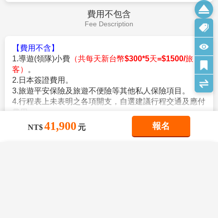
離境手續之後，搭乘豪華噴射客機飛返台北溫暖的家，
午餐：
為方便逛街，敬請自理
結束此次北海道五日之旅。
晚餐：
機上美食
住宿：
溫暖的家
作業規定
Operation Rules
【參團報名應注意事項】
※本行程為聯營團體，出團名稱~日本精緻假期。
★本行程班機起降時間為預定，但實際可能略有變更。
41,900
報名
NT$
元
★如遇行程休館或突發狀況等導致行程無法前往，則依當地門票
金額進行退費。
★本公司保留有調整行程先後序的權利。
×
×
×
我儲存的商品
我瀏覽過的商品
商品比較清單
清除全部
清除全部
清除全部
開始比較
★行程內設訂餐食如遇季節或預約狀況不同，會有更改，敬請見
查看完整資訊
×
主題精選行程
諒。
★參加本行程之客人本公司有投保旅行業契約責任險250萬，醫
費用說明
×
星宇【北海道 玩雪冰釣 洞爺湖函館夜景
療險20萬。
目前沒有儲存商品
Fee Description
目前沒有比較商品
尼克斯 雙溫泉5日】玩雪三合一 小樽運河
花季楓紅
★日本新入境審查手續於2007.11.20起實施，前往日本旅客入境
天鵝湖 大小沼公園 尼克斯海洋公園
41,900
時需提供本人指紋和拍攝臉部照片並接受入境審查官之審查，拒
12/12
賞花
賞櫻
賞楓
TWD