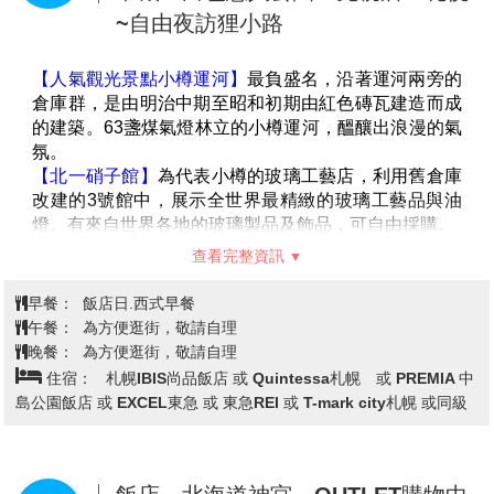
們留下難以忘懷的美好回憶。
橋→玩雪三合一(雪上橡皮艇+雪上香
【函館山夜景】
來函館旅遊之餘千萬不能錯過函館山的
第3天
蕉船+甜甜圈雪盆)~特別贈送冰釣體
夜景受惠於兩側為海的地形之利
，站在函館山的山頂即
可飽覽與義大利拿坡里（那不勒斯）、香港並稱世界三
驗→昭和新山→札幌市區車上觀光(時
大夜景之一，宛如寶石般璀璨動人的函館夜景，美的讓
計台、舊道廳、大通公園)→飯店
人無法用筆墨形容，絕對實至名歸，讓您值回票價。
＊備註:空中纜車如遇天候因素或故障、臨時維修保養
等，則改由巴士上下山，並退費日幣1650/人，敬請見
【函館朝市】
來到北海道就不能錯過這裡盛產的各式海
諒。
鮮，函館朝市位於JR函館站西口不遠處，市場一帶集中
＊備註:若因天候因素或故障、臨時維修保養等因素改搭
了大小400多家水產店，形成了一個獨據特色的大型市
單程纜車時，則退900日幣/人。
場。營業時間一般從上午8：00營業至中午1：00左右，
＊備註:日本國土交通省於平成24年6月(2012年)發布最
市場裏嘈嘈嚷嚷，叫賣聲不絕於耳，運貨車和購物客令
新規定，每日行車時間不得超過10小時（以自車庫實際
狹窄的通道顯得熱鬧擁擠，充滿市井氣息。
發車時間為計算基準），以有效防止巴士司機因過(疲)
【五稜郭公園】
來到函館的地標－五稜郭公園，五稜郭
勞駕駛所衍生之交通狀況，所以若因時間因素需提早下
以造型非常獨特的星狀碉堡聞名，明治維新時期支持幕
查看完整資訊
山返回飯店而看不到夜景時敬請見諒。
府人士，抵抗天皇軍隊最後一站（箱館戰爭1868~1869
年）的發生地點，因此在日本近代史中佔有重要地位。
早餐：
飯店內早餐
【大小沼國定公園】
距離函館30公里，此為道南唯一的
午餐：
大小沼風味套餐
國定公園，也是新日本三景之一，素有北國的輕井澤之
晚餐：
為方便逛街，敬請自理
稱。美景天成的大小沼國立公園,湖畔林木美輪美奐,大
住宿：
札幌IBIS尚品飯店 或 Quintessa札幌 或 PREMIA 中
沼和小沼兩湖之間以
【月見橋】
相連,秀峰駒岳倒映湖面