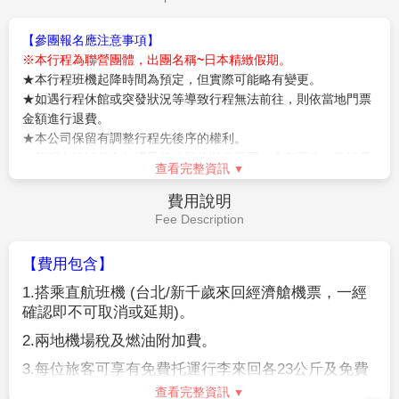
午餐：
為方便逛街，敬請自理
長共1.5公里的超大綠色活動空間，園內有噴水池、紀念
市面上幾乎看不到的傳統型音樂盒，都可以在此看的
晚餐：
為方便逛街，敬請自理
碑、文學盃等裝飾物。此公園四季綻放美麗的花卉，冬
到。
住宿：
札幌IBIS尚品飯店 或 Quintessa札幌 或 PREMIA 中
天則以照明的彩燈裝飾著。
【田中酒造-龜甲藏】
酒造所在的三棟倉庫建築物，舊稱
島公園飯店 或 EXCEL東急 或 東急REI 或 T-mark city札幌 或同級
為岡崎倉庫。原屬1877年出生於佐渡的「岡崎謙」先生
所有，他後來到小樽經營米糧穀物與倉庫物流業的生意
而致富。第一棟倉庫建於明治38年（1905年），第二、
三棟建於1906年。
飯店→北海道神宮→OUTLET購物中
第5天
【白色戀人公園】
中庭的英式庭園讓您彷彿置身歐洲國
心→千歲機場→台北
度。
【免稅店】
您可自由購物送給親朋好友。
【北海道神宮】
參觀，神宮為明治2 (1869) 年9月1日，
【狸小路】
您可自由夜訪頗負盛名又熱鬧的狸小路逛
奉明治天皇的詔令而創建，為北海道守護神、開拓之神
街，這裡約有130年悠久歷史，從服飾店、土產店市場
的祭祀之處。北海道神宮原先為札幌神社，而於昭和39
到飲食店共有200多家，每家店都各有特色。今晚住宿
(1964)年時，因為增祀明治天皇而改名為北海道神宮，
於札幌。
之後即成為北海道名副其實的「總鎮守」（總守護神）
而受到大家的崇敬。
【OUTLET購物中心 】
北海道唯一的店鋪。全天候型的
設施，一年四季，無論刮風下雨，都能盡享購買品牌商
查看完整資訊
品的樂趣。
之後搭乘專車前往
【千歲空港】
由本公司專業導遊協辦
早餐：
飯店日.西式早餐