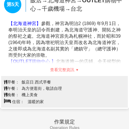
島公園飯店 或 EXCEL東急 或 東急REI 或 T-mark city札幌 或同級
美不勝收。
【玩雪三合一】
您可在此堆雪人、打雪仗，冬季的北海
道是最熱鬧的時候，本公司特別安排三合一雪上活動，
有雪上橡皮艇+雪上香蕉船+甜甜圈雪盆+冰釣等體驗。
飯店→小樽→途經小樽運河→北一硝
＊備註：如因天氣因素或雪量不足或尚未開放時，無法
子館→音樂盒博物館→田中酒造~龜
體驗：雪上橡皮艇、雪上香蕉船、甜甜圈雪盆、冰釣體
第4天
甲藏→白色戀人公園→免稅店→札幌
驗活動時，以上四項：每少一項退500日幣。
~自由夜訪狸小路
【昭和新山】
昭和18年12月28日，周圍發生大地震，一
時天旋地轉，造成有珠山東南側火口爆發後，因為頻繁
的火山活動一直持續著，在同年11月形成了「溶岩圓頂
【人氣觀光景點小樽運河】
最負盛名，沿著運河兩旁的
丘」，直到昭和20年9月20日火山活動停止後，也生成
倉庫群，是由明治中期至昭和初期由紅色磚瓦建造而成
了高407公尺的山，由於是在昭和年間發生，因此稱此
的建築。63盞煤氣燈林立的小樽運河，醞釀出浪漫的氣
山為「昭和新山」。是本世紀最新的火山。
氛。
【時計台】
札幌的象徵符號之一「時計台」，是西元
【北一硝子館】
為代表小樽的玻璃工藝店，利用舊倉庫
1878年舊札幌農校的演武場，是樓高兩層的木造西式洋
改建的3號館中，展示全世界最精緻的玻璃工藝品與油
館，塔上的時鐘是美國製造的，至今還能聽到響亮的鐘
燈。有來自世界各地的玻璃製品及飾品，可自由採購。
聲：其內部為札幌「歷史館」，展示有關札幌市的歷史
【音樂盒博物館】
陳列展示及販賣由世界各國收集、共
查看完整資訊
資料。
有3,000種以上精緻的古董與現代的音樂盒，另外還有
【舊道廳】
北海道市政府的所在地。
極具收藏價值的洋娃娃音樂盒以及自動演奏的音樂盒
早餐：
飯店日.西式早餐
【大通公園】
位於札幌的中心部位，是寬105公尺，全
等，都是相當有紀念價值與收藏價值的音樂盒。目前在