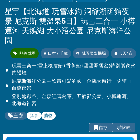
星宇【北海道 玩雪冰釣 洞爺湖函館夜
景 尼克斯 雙溫泉5日】玩雪三合一 小樽
運河 天鵝湖 大小沼公園 尼克斯海洋公
園
即將成團
日本 / 千歲
桃園國際機場
5天4夜
玩雪三合一(雪上橡皮艇+香蕉船+甜甜圈雪盆)特別贈送冰
釣體驗
尼克斯海洋公園～欣賞可愛的國王企鵝大遊行、函館山
百萬夜景
登別地獄谷、金森紅磚倉庫、五稜郭公園、小樽運河、
北海道神宮
主題
溫泉
購物
儲存
比較