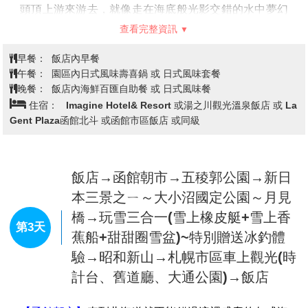
今日集合於桃園中正機場，搭乘豪華客機直飛日本北海
道。新千歲機場，是北海道的國際航線和國內航線的主
要機場，是日本北方的空中大門。
【天鵝湖】
位於新千歲機場的南邊，作為白額雁與天鵝
的棲息地，是日本第四個登錄濕地公約的地方。約有
250種鳥類會在南遷時經過。
早餐：
XXX
午餐：
機上美食
晚餐：
飯店海鮮百匯自助餐 或 飯店內會席料理
住宿：
洞爺湖華美飯店 或洞爺湖觀光飯店 或登別地區飯店 或
同級
飯店→登別地獄谷→登別尼克斯海洋
公園～欣賞可愛的國王企鵝大遊行→
第2天
金森倉庫→米其林三星景點~函館山
百萬夜景～來回纜車→飯店