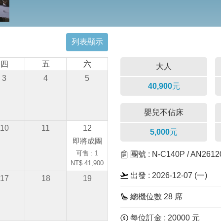
列表顯示
四
五
六
大人
3
4
5
40,900元
嬰兒不佔床
10
11
12
5,000元
即將成團
可售 : 1
團號 : N-C140P / AN261
NT$ 41,900
出發 : 2026-12-07 (一)
17
18
19
總機位數 28 席
每位訂金 : 20000 元