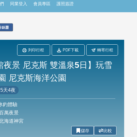
們
同業登入
會員專區
護照簽證
列印行程
PDF下載
轉寄行程
館夜景 尼克斯 雙溫泉5日】玩雪
公園 尼克斯海洋公園
5天4夜
冰釣體驗
百萬夜景
北海道神宮
儲存
比較