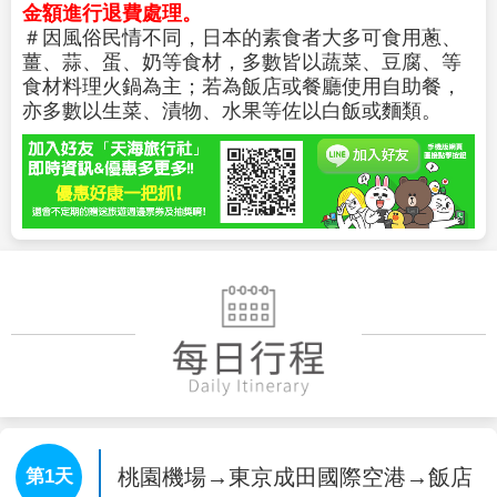
※如遇行程休館、塞車、景點客滿、突發狀況或不
可抗力之因素等導致行程無法前往，則依當地門票
金額進行退費處理。
＃因風俗民情不同，日本的素食者大多可食用蔥、
薑、蒜、蛋、奶等食材，多數皆以蔬菜、豆腐、等
食材料理火鍋為主；若為飯店或餐廳使用自助餐，
亦多數以生菜、漬物、水果等佐以白飯或麵類。