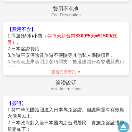
【橫濱中華街】
是世界上最大的唐人街。在這個約
500
平方米的區域，約有
500
間中式商鋪和餐廳，是探索美
查看完整資訊
食或尋樂的好去處。
【橫濱港未來
21
】
未來
21
以橫濱太平洋會展中心，以
早餐：
飯店內早餐
及臨港公園的寬闊海濱綠地為中心。自
20
世紀
80
年代
午餐：
為方便遊玩 敬請自理
以來，這個中央規劃的區域已發展成為一個繁榮的商
晚餐：
XXX
務、旅遊和娛樂中心。
住宿：
溫暖的家
【
LANDMARK
購物廣場】
集結約
160
家店舖的大型購
物中心
Landmark Plaza
，從時裝到室內裝飾，從雜貨到
食品，一應俱全。
作業規定
前往機場搭乘豪華客機飛返台灣，結束此次在日本愉快
Operation Rules
難忘的五日遊
【參團報名應注意事項】
※本行程為聯營團體，出團名稱~日本精緻假期。
★本行程班機起降時間為預定，但實際可能略有變更。
★如遇行程休館或突發狀況等導致行程無法前往，則依當地門票
金額進行退費。
★本公司保留有調整行程先後序的權利。
★行程內設訂餐食如遇季節或預約狀況不同，會有更改，敬請見
查看完整資訊