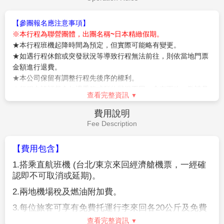
信仰，每年有來自國內外約3000萬人到此參拜。這裡曾
早餐：
飯店內早餐
是江戶文化發展的中心，現在其週邊依然殘留著當時的
午餐：
為方便遊玩 敬請自理
風貌，這裡還會應不同的季節，舉辦酸漿市集和毽子板
晚餐：
為方便遊玩 敬請自理
市集等許多活動。雷門前懸掛的巨大的燈籠全國知名。
住宿：
東京大森Tmark飯店 或 幕張 APA 飯店 或 幕張新大谷
來到這裏您當然也不能錯過長達百公尺販售各式各樣精
飯店 或 東京新大谷INN或 同級
美紀念品及美味仙貝的〈仲見世街〉。
【明治神宮】
位於原宿車站抵達～散步至明治神宮，坐
落在東京都澀谷區，地處東京市中心，佔地70公頃，緊
挨著新宿商業區，占據了從代代木到原宿站之間的整片
飯店→日本經典庭園勝景~橫濱三溪
地帶，是東京市中心除了皇居之外最大的一塊綠地。
園→橫濱中華街→橫濱港未來
1920年為祭奉明治天皇和昭憲皇后而修建的神社。神社
第5天
21→LANDMARK購物廣場→東京成
內17萬棵樹木和草坪綠地環抱，環境靜謐，空氣新鮮。
田國際空港→桃園機場
在這裡可以觀賞日本最具代表性的建築風格。
【橫濱三溪園】
三溪園是代表橫濱的人氣觀光景點之
一。廣大的腹地內種植花草樹木、四季更迭有不同風情
的景色能一邊欣賞一邊散步庭園。園內更有許多受到日
本國家政府指定為重要文化財的建築物。是可以近距離
體驗傳統建築古蹟和歷史的觀光景點。
**
如預休園或客
滿時，每人退費日幣
1000
元
**