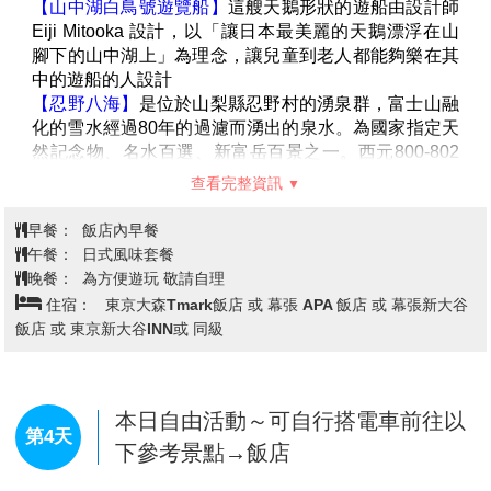
宮，作為古都鎌倉的象徵，是一座每天都吸引著眾多遊
客的有名神社。1191 年開設了鐮倉幕府的武將源賴
朝，在現在的位置上修建的祭神殿就是現在這座神社的
起源。作為包括東京在內的關東地區的總守護神，另外
也是作為保護國家的守護神，至今仍受到眾人的敬奉，
一年當中舉行各種各樣的祭祀，是鎌倉重要的古蹟。鶴
岡八幡宮歷史史古道位於鐮倉樹蔭的夾道中，敷地內的
查看完整資訊
日本庭園源氏池和歷史建造物亦值得一看；每逢秋季神
宮旁黃色銀杏樹林彷彿置身歐洲。
早餐：
飯店內早餐
【鎌倉大佛】
坐落高德院內，聳立在遊客面前。高12公
午餐：
日式風味套餐
尺，光是臉部就有2.3公尺，重達121公噸。從1238年開
晚餐：
飯店內晚餐
工，花費了6年的時間木雕大佛修建完工，到 1252 年開
住宿：
富士石和溫泉飯店 或 同級
始修建為金佛。為現存鎌倉的佛像之中唯一的國寶；也
因為日本歌人與謝野晶子的歌詠於是大佛也有「美男」
的美稱。
【江之島電鐵】
飯店→富士五湖～山中湖～白鳥號遊
是連接神奈川縣藤澤市和鎌倉市之間的
一條鐵路線，全長約10公里，沿途風景優美，經過多個
覽船→忍野八海～日本百選名水→御
第3天
觀光景點，是前往江之島和鎌倉地區旅遊的重要交通工
殿場OUTLET→免稅店→飯店
具。
**※江之電電車如遇客滿或不可抗力因素無法搭乘時，