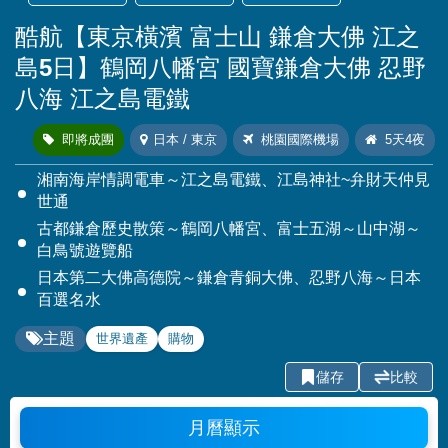
酷航【東京橫濱 富士山 鎌倉大佛 江之
島5日】鶴岡八幡宮 國寶鎌倉大佛 忍野
八海 江之島電鐵
即將成團
日本 / 東京
桃園國際機場
5天4夜
湘南海岸情調電車～江之島電鐵、江島神社~弁財天仲見
世通
古都鎌倉歷史散策～鶴岡八幡宮、富士五湖～山中湖～
白鳥號遊覽船
日本第二大佛高德院～鎌倉青銅大佛、忍野八海～日本
百選名水
主題
世界遺產
購物
儲存
比較
月曆顯示