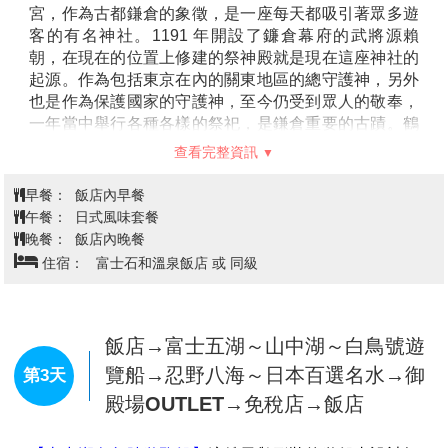
飯店→古都鎌倉歷史散策～鶴岡八幡
宮→日本第二大佛～【高德院】～鎌
倉青銅大佛→湘南海岸復古情調電車
第2天
～★江之島電鐵→江島神社~弁財天
仲見世通→飯店
【鶴岡八幡宮～湘南歷史散步】
位於鎌倉市的鶴岡八幡