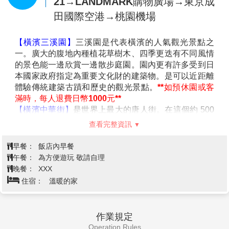
水，即今日的忍野八海。
早餐：
飯店內早餐
【御殿場OUTLET】
以北美街景為設計主題的暢貨中心
午餐：
日式風味套餐
總面積占地約12萬坪，擁有購物商場、飯店、溫泉設
晚餐：
為方便遊玩 敬請自理
施、遊樂場與商場，是日本國內規模最大級別的暢貨中
住宿：
東京大森Tmark飯店 或 幕張 APA 飯店 或 幕張新大谷
心，約 290 家店舖類型超多元，商品價格也相當優惠，
飯店 或 東京新大谷INN或 同級
充分享受購物的樂趣。
【免稅店】
在此可以選購饋贈親友的伴手禮。
本日自由活動～可自行搭電車前往以
第4天
下參考景點→飯店
《建議行程》
【東京迪士尼樂園】
是位於日本千葉縣浦安市的主題樂
園。也是由華特迪士尼公司創辦的第一個亞洲主題公
園。東京迪士尼樂園共由七個主題區域所組成。一年四
季中都會有很多姿多彩的大型巡遊表演及慶祝活動等。
主題園區有世界市集、探險樂園、西部樂園、動物天
地、夢幻樂園、卡通城及明日樂園。
【淺草觀音寺～仲見世街】
創建於628年，是東京都內
查看完整資訊
最古老的寺院。現世利益的「淺草觀音」為眾多信徒所