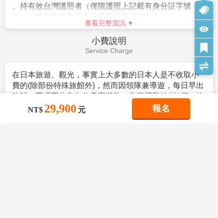
諒。
★參加本行程之客人本公司有投保旅行業契約責任險250萬，醫
費用說明
療險20萬。
Fee Description
★日本新入境審查手續於2007.11.20起實施，前往日本旅客入境
時需提供本人指紋和拍攝臉部照片並接受入境審查官之審查，拒
【費用包含】
絕配合者將不獲准入境。
1.
搭乘直航班機
(
台北
/
東京來回經濟艙機票，一經確
★【特別說明】
認即不可取消或延期
)
。
日本國土交通省於平成24年6月(2012年)發布最新規定，每日行
車時間不得超過10小時（以自車庫實際發車時間為計算基準），
2.
兩地機場稅及燃油附加費。
以有效防止巴士司機因過(疲)勞駕駛所衍生之交通狀況。如因塞
3.
每位旅客可享有免費托運行李來回各
20
公斤及免費
29,900
報名
車或其他不可抗力之因素導致行車時間與日本國土交通省制訂之
NT$
元
手提機上行李
7
公斤。
查看完整資訊
法規有相抵觸情況時，以日本國土交通省法規為主。如有造成不
便之處，敬請見諒！（資料來源：日本國土交通省）。
4.
含新台幣
250
萬旅行責任險及新台幣
20
萬意外醫療
費用不包含
×
×
×
我儲存的商品
★若為包（加）班機行程，依包（加）班機航空公司作業條件，
我瀏覽過的商品
商品比較清單
清除全部
險。
清除全部
清除全部
開始比較
Fee Description
作業方式將不受國外旅遊定型化契約書中第二十七條規範，如因
×
主題精選行程
旅客個人因素取消旅遊、變更日期或行程之履行，則訂金將不予
×
【費用不含】
酷航【東京橫濱 富士山 鎌倉大佛 江之島5
退還，請注意您的旅遊規劃。
目前沒有儲存商品
目前沒有比較商品
1.導遊(領隊)小費
（共每天新台幣$300*5天=$1500/旅
日】鶴岡八幡宮 國寶鎌倉大佛 忍野八海
花季楓紅
客）
。
江之島電鐵
【作業規定+注意事項】
29,900
12/05
賞花
賞櫻
賞楓
TWD
2.日本簽證費用。
1.
成團人數：20人並派遣領隊。
3.旅遊平安保險及旅遊不便險等其他私人保險項目。
2.
團體報名經確認後，請繳交訂金NT$15,000/人，連續假期