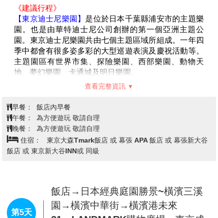
則退費每人300日幣。**
**江之電體驗：需步行前往長谷站搭乘江之電(所需時間
約 15～20分，體驗費用已包含)**
【江之島】
是鐮倉西面的一個小島，與鐮倉之間有一座
長 400 公尺長的橋。長期以來，這裡都是東京人一日遊
的熱門目的地。尤其是在江戶時代(1603-1867年)，很
多歌舞伎藝人等娛樂從業者都喜歡到這裡遊玩。如今，
江之島成為了一座融合傳統與現代的繁華島嶼，商店、
旅館和餐廳隨處可見，觀光景點也多不勝數。
【江島神社】
是一座位於日本神奈川縣江之島的神社。
現在是神社本廳的別表神社，也被公認為是日本三大辯
天之一，主要供奉宗像三女神。而位於江之島西方的
【山中湖白鳥號遊覽船】
這艘天鵝形狀的遊船由設計師
「奧津宮」供奉多紀理毘賣命，位於江之島中心的「中
Eiji Mitooka 設計，以「讓日本最美麗的天鵝漂浮在山
津宮」供奉市寸島比賣命，位於江之島北方的「邊津
腳下的山中湖上」為理念，讓兒童到老人都能夠樂在其
宮」供奉多岐都比賣命，三者統稱「江島大神」。
中的遊船的人設計
【忍野八海】
是位於山梨縣忍野村的湧泉群，富士山融
化的雪水經過80年的過濾而湧出的泉水。為國家指定天
然記念物、名水百選、新富岳百景之一。西元800-802
年間富士山發生延曆噴發，宇津湖分為山中湖與忍野
查看完整資訊
湖。後來忍野湖干竭，變為盆地，但湧水口澤變為泉