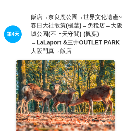
親「藤原道長」的別墅改建成佛寺所創建，日本平安時
代後期，貴族間流行所謂的「末法思想」，認為世間即
將有災禍降臨，故紛紛建造供奉阿彌陀如來的佛堂，讓
飯店→奈良鹿公園→世界文化遺產~
自己往生後能順利前往極樂世界，境內代表性的建築鳳
春日大社散策(楓葉)→免稅店→大阪
凰堂，名列世界遺產之一。
城公園(不上天守閣) (楓葉)
第4天
→LaLaport &三井OUTLET PARK
大阪門真→飯店