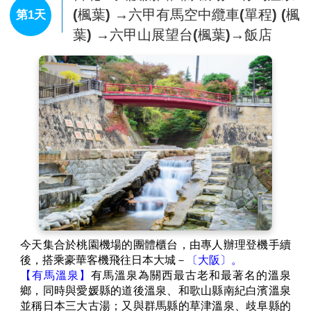
(楓葉) →六甲有馬空中纜車(單程) (楓
第1天
葉) →六甲山展望台(楓葉)→飯店
今天集合於桃園機場的團體櫃台，由專人辦理登機手續
後，搭乘豪華客機飛往日本大城－
〔大阪〕。
【有馬溫泉】
有馬溫泉為關西最古老和最著名的溫泉
鄉，同時與愛媛縣的道後溫泉、和歌山縣南紀白濱溫泉
並稱日本三大古湯；又與群馬縣的草津溫泉、歧阜縣的