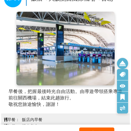
早餐後，把握最後時光自由活動。由導遊帶領搭乘專車
前往關西機場，結束此趟旅行。
敬祝您旅途愉快，謝謝！
早餐：
飯店內早餐
午餐：
機上美食