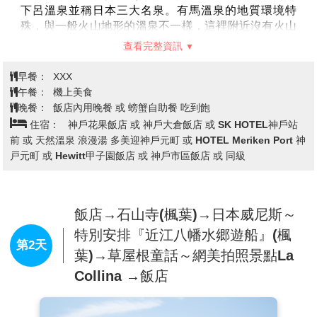
下呂溫泉並稱日本三大名泉。有馬溫泉的地質環境特
殊，與一般火山地形的溫泉不一樣，這裡附近沒有火山
地形，但溫泉卻可以從地底下60公里處湧出，且有多種
查看完整資訊
泉質，包含了低溫的碳酸冷礦泉以及98度的高溫泉，在
日本及世界都是少見的現象。
早餐：
XXX
【六甲山纜車&展望台】
六甲有馬空中纜車僅用12分鐘
午餐：
機上美食
就把六甲山頂和有馬溫泉相連,您可以一邊享受空中散步
晚餐：
飯店內用晚餐 或 螃蟹自助餐 吃到飽
一邊飽享六甲山的四季變化的表情和近距離觀賞六甲山
住宿：
神戶花果飯店 或 神戶大倉飯店 或 SK HOTEL神戶站
雄偉的自然等。
前 或 天然溫泉 浪漫湯 多美迎神戶元町 或 HOTEL Meriken Port 神
戸元町 或 Hewitt甲子園飯店 或 神戶市區飯店 或 同級
飯店→石山寺(楓葉)→日本威尼斯～
特別安排『近江八幡水郷遊船』(楓
第2天
葉)→草屋根童話～網美拍照景點La
Collina →飯店