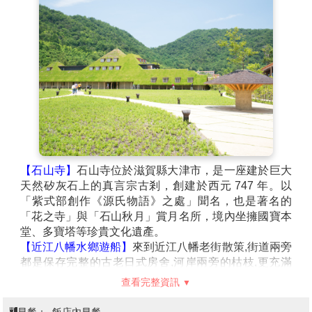
【石山寺】
石山寺位於滋賀縣大津市，是一座建於巨大
天然矽灰石上的真言宗古剎，創建於西元 747 年。以
「紫式部創作《源氏物語》之處」聞名，也是著名的
「花之寺」與「石山秋月」賞月名所，境內坐擁國寶本
堂、多寶塔等珍貴文化遺產。
【近江八幡水鄉遊船】
來到近江八幡老街散策,街道兩旁
都是保存完整的古老日式房舍,河岸兩旁的枯枝,更充滿
了歷史文化的滄桑感,在這日本威尼斯的橋水之間，享受
查看完整資訊
微風迎面吹拂，周邊古色古鄉的景緻。
【La Collina近江八幡】
La Collina近江八幡是發源於滋