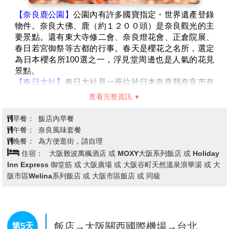
【奈良鹿公園】
公園內有許多國寶指定・世界遺產登錄
物件。奈良大佛、鹿（約１２００頭）是奈良觀光的主
要景點。還有東大寺修二會、奈良燈花會、正倉院展、
春日若宮御祭等古都的行事。春天是櫻花之名所，選定
為日本櫻名所100選之一，浮見堂周邊也是人氣的花見
景點。
【春日大社】
春日大社是一座位於日本奈良縣奈良市奈
良公園內的神社。舊時被稱作春日神社。建於和銅二
查看完整資訊
年。社內供奉的神明包括武甕槌命、經津主命、天兒屋
根命和比賣神。神社例祭日為3月13日。建設者為藤原
早餐：
飯店內早餐
不比等。作為古都奈良的文化財的一部分，而被登入世
午餐：
奈良風味套餐
界文化遺產之列。為二十二社之一。
晚餐：
為方便逛街，請自理
【大阪城公園】
參觀全世界現存的大阪城為1931年由民
住宿：
大阪難波萬楓酒店 或 MOXY大阪系列飯店 或 Holiday
間集資重建，外觀5層，內部8層，高54.8米，7層以下
Inn Express 御堂筋 或 大阪廣場 或 大阪谷町天然溫泉浪華湯 或 大
為資料館，8層為瞭望台。城牆四周建有護城河，附近
阪市區Welina系列飯店 或 大阪市區飯店 或 同級
有風景秀麗的庭園和亭台樓閣。漫步河邊，奇花异卉，
滿目青翠，充滿詩情畫意。
【日本登記免稅店】
琳瑯滿目各式各樣的禮品，讓您充
份選購親朋好友的禮物。
飯店→大阪關西國際機場→台北
第5天