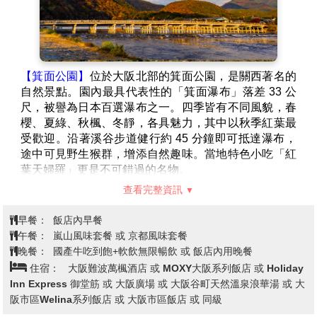
【箕面公園】
位於大阪北部的箕面公園，是關西著名的
自然景點。園內最具代表性的「箕面瀑布」落差 33 公
尺，被譽為日本百選瀑布之一。四季皆有不同風貌，春
櫻、夏綠、秋楓、冬靜，各具魅力，其中以秋季紅葉最
受歡迎。沿著溪谷步道健行約 45 分鐘即可抵達瀑布，
途中可見野生猴群，增添自然趣味。當地特色小吃「紅
葉天婦羅」更是不可錯過的名物。
【京都嵐山渡月橋】
渡月橋乃昔日山天皇因皓月橫空啟
查看完整資訊
發而命名，如今是電影時代劇的熱門景地，橫跨大堰川
的渡月橋，自古即有許多詩歌為之傳頌，此地的秋色與
早餐：
飯店內早餐
冬景常是騷人墨客最好的題材，有著濃郁之傳說色彩，
午餐：
嵐山風味套餐 或 京都風味套餐
漫步悠遊，令人心曠神怡，站在渡月橋上觀賞滿山白色
晚餐：
國產牛吃到飽+軟飲無限暢飲 或 飯店內用晚餐
的山櫻景致，好似覆雪的山。續往嵯峨野竹林步道欣賞
住宿：
大阪難波萬楓酒店 或 MOXY大阪系列飯店 或 Holiday
竹林之美，沿路二旁的竹木高聳，靜幽詩情，閑靜中盡
Inn Express 御堂筋 或 大阪廣場 或 大阪谷町天然溫泉浪華湯 或 大
是畫意。
阪市區Welina系列飯店 或 大阪市區飯店 或 同級
【金閣寺】
由當時的輔政大臣「藤原賴通」將繼承自父