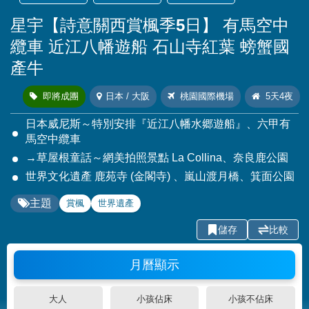
星宇【詩意關西賞楓季5日】 有馬空中
纜車 近江八幡遊船 石山寺紅葉 螃蟹國
產牛
即將成團
日本 / 大阪
桃園國際機場
5天4夜
日本威尼斯～特別安排『近江八幡水郷遊船』、六甲有
馬空中纜車
→草屋根童話～網美拍照景點 La Collina、奈良鹿公園
世界文化遺產 鹿苑寺 (金閣寺) 、嵐山渡月橋、箕面公園
主題
賞楓
世界遺產
儲存
比較
月曆顯示
大人
小孩佔床
小孩不佔床