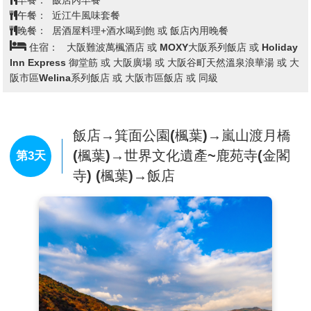
早餐：
飯店內早餐
賀縣近江八幡的老字號甜點製作商TANEYA品牌的旗艦
午餐：
近江牛風味套餐
店，是一處大自然與甜點美食完美融合的設施。屋頂是
晚餐：
居酒屋料理+酒水喝到飽 或 飯店內用晚餐
小山丘的形狀，連上面也全部都種了綠草，建築獨具特
住宿：
大阪難波萬楓酒店 或 MOXY大阪系列飯店 或 Holiday
色。除了可以自費品嚐到他們引以為傲的年輪蛋糕外，
Inn Express 御堂筋 或 大阪廣場 或 大阪谷町天然溫泉浪華湯 或 大
還是個可以放鬆身心靈的好地方，宛如一座充滿綠意的
阪市區Welina系列飯店 或 大阪市區飯店 或 同級
童話樂園。
飯店→箕面公園(楓葉)→嵐山渡月橋
(楓葉)→世界文化遺產~鹿苑寺(金閣
第3天
寺) (楓葉)→飯店