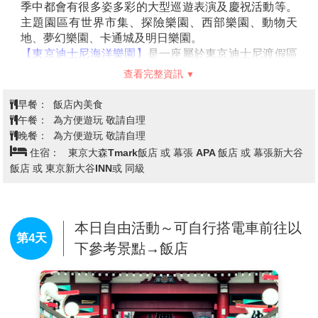
季中都會有很多姿多彩的大型巡遊表演及慶祝活動等。
主題園區有世界市集、探險樂園、西部樂園、動物天
地、夢幻樂園、卡通城及明日樂園。
【東京迪士尼海洋樂園】
是一座屬於東京迪士尼渡假區
的主題樂園，地點位於日本千葉縣的浦安市，樂園的口
查看完整資訊
號是「航向冒險與創想的大海」。東京迪士尼海洋已經
成為全世界最多遊客、以及最受歡迎的迪士尼主題樂園
早餐：
飯店內美食
之一。這是東京迪士尼渡假區中開幕的第二座樂園，同
午餐：
為方便遊玩 敬請自理
時也是全世界第九座開幕的迪士尼主題樂園。樂園內主
晚餐：
為方便遊玩 敬請自理
要分成七個「主題海港」區域。
住宿：
東京大森Tmark飯店 或 幕張 APA 飯店 或 幕張新大谷
【注意事項】
飯店 或 東京新大谷INN或 同級
★夜間煙火秀：晚間 20:30 施放。
註1：每年的 7.8 月及 1.2 月為固定不施放夜間煙火的期
間。
註2：若當日風速太強或下雨等因素，也有可能取消當
本日自由活動～可自行搭電車前往以
第4天
日之夜間煙火活動。
下參考景點→飯店
★日間遊行：基本上為下午 14：00 或 15：00 開始。
★夜間遊行：基本上為下午 19：30 開始，若下雨天也
會有備案的遊行活動。
註1：遊行表演仍可能會受風雨大小的影響而取消演