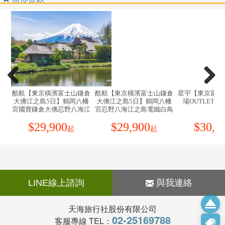
。持非中華民國護照再次入境台灣相關資訊，請向外交
11.團體需一起活動，途中若要離隊需徵得領隊同意以免
視需要購買旅遊平安保險及旅遊不便險。
部領事事務局查明（網址：https://www.boca.gov.tw/）
發生意外。
12.夜間或自由活動時間若需自行外出，請告知領隊或團
【電話】
友，並應特別注意安全。
從日本打電話回台灣，先撥010+886+區域碼(去0)+電話
13.行走雪地及陡峭之路請謹慎小心。
號碼
14.時差:日本比台灣快一小時。
從台灣打電話去日本，先撥002+81+區域碼(去0)+電話號
15.日本飯店內皆有牙膏牙刷及拖鞋,房內亦有日式和服可
碼
換穿。
16.日本境內自來水冷水可生飲,熱水須用熱水壺煮沸才飲
殿
酷航【東京橫濱富士山鎌倉
酷航【東京橫濱富士山鎌倉
星宇【東京富士
【電壓】
自由
大佛江之島5日】鶴岡八幡
大佛江之島5日】鶴岡八幡
場OUTLET輕
用。
山纜
宮國寶鎌倉大佛忍野八海江
日本的家庭電源是100伏特AC，但是頻率卻有兩種。日
宮忍野八海江之島電鐵白鳥
17.日本的行李須請客人自行提領至房間。
之島電鐵
號遊覽船
本的東部地區的頻率為50赫茲，日 本的西部地區的頻
$
29,900
$
29,900
$
30,9
18.切勿在公共場合露財，購物時也勿當眾清數鈔票。
起
起
率為60赫茲
19.遵守領隊所宣布的觀光區、餐廳、飯店、遊樂設施等
各大城市的主要飯店都有100伏特和220伏特的電源插
各種場所的注意事項。
座，但是一般只能夠插入雙腳插頭
20.於日本一般商店購物須另加 10% 的消費稅，於百貨公
（大多數與台灣插孔相類似）
司購物累計達日幣5000以上出示護照登記填表可減免
P.S 不要求三孔插座的美國電器用品可以在日本使用
10% 的消費稅，但非每一百貨適用，且手續較繁瑣。
LINE線上諮詢
與我連絡
【時差】
21.泡溫泉有一定的限制與規則，先了解其中限制，才能
日本全國同屬一個時區，格林威治標準時間(G.M.T.)+9小
泡得健康美麗，又不失禮於日本人。泡溫泉須知如下：
天海旅行社股份有限公司
時，台灣時刻+1小時
●空腹、飲酒後或剛用餐完畢時不要入浴。
02-25169788
客服專線 TEL：
P.S 日本不實行夏時制。
●泡湯要全裸入浴，穿著泳裝或圍著毛巾都是不對的方