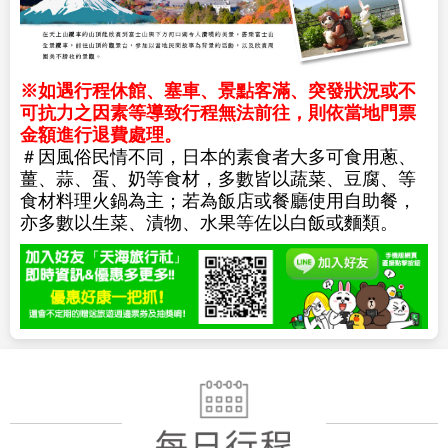
※如遇行程休館、塞車、景點客滿、突發狀況或不
可抗力之因素等導致行程無法前往，則依當地門票
金額進行退費處理。
＃因風俗民情不同，日本的素食者大多可食用蔥、
薑、蒜、蛋、奶等食材，多數皆以蔬菜、豆腐、等
食材料理火鍋為主；若為飯店或餐廳使用自助餐，
亦多數以生菜、漬物、水果等佐以白飯或麵類。