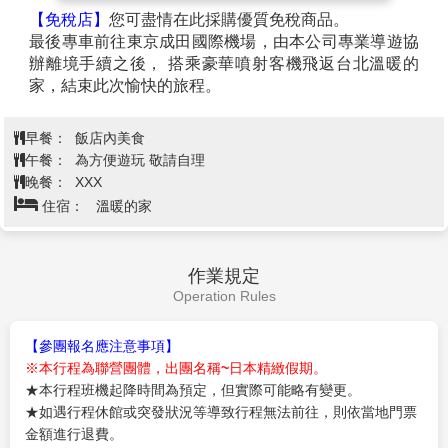
【免稅店】
您可盡情在此採購優質免稅商品。
最後專車前往東京成田國際機場，由本公司專業導遊協
辦離境手續之後， 搭乘豪華噴射客機飛返台北溫暖的
家，結束此次愉快的旅程。
早餐：
飯店內美食
午餐：
為方便遊玩 敬請自理
晚餐：
XXX
住宿：
溫暖的家
作業規定
Operation Rules
【參團報名應注意事項】
※本行程為聯營團體，出團名稱~日本精緻假期。
★本行程班機起降時間為預定，但實際可能略有變更。
★如遇行程休館或突發狀況等導致行程無法前往，則依當地門票
金額進行退費。