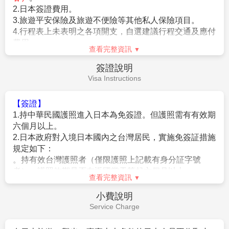
2.日本簽證費用。
1.
成團人數：20人並派遣領隊。
3.旅遊平安保險及旅遊不便險等其他私人保險項目。
2.
團體報名經確認後，請繳交訂金NT$15,000/人，連續假期
4.行程表上未表明之各項開支，自選建議行程交通及應付
NT$25,000/人。
費用。
※航空作業規定開票後即無法更改，亦無退票價值，請特別注意
查看完整資訊
5.純係私人之消費：如行李超重費、飲料酒類、洗衣、電
並見諒。
話、電報及私人交通費。
簽證說明
3.行程班機時間及降落城市與住宿飯店之確認以說明會為主。
6.個人新辦護照費用。
Visa Instructions
4.本行程班機起降時間為預定，但實際可能略有變更。
5.餐食如遇季節關係或預約狀況不同，若有更改，敬請見諒。
6.如遇觀光地區休假及住宿飯店地點調整，本公司保有變更觀光
【簽證】
行程之權利。如有離隊放棄參觀行程，恕不退費。
1.持中華民國護照進入日本為免簽證。但護照需有有效期
7.若有卡單人報名請補單房費用(請洽業務人員)。
六個月以上。
8.本公司保留有調整行程先後順序的權利。
2.日本政府對入境日本國內之台灣居民，實施免簽証措施
9.行程內設定餐食如遇季節或預約狀況不同，會有更改，敬請見
規定如下：
諒。
。持有效台灣護照者（僅限護照上記載有身分証字號
10.參加本行程之客人本公司有投保旅行業契約責任險250萬，意
者），護照效期是否在返國當天算起六個月以上。
查看完整資訊
外醫療險20萬
。赴日目的以觀光、商務、探親等短期停留目的赴日時
(旅客未滿15歲或70歲以上，依法限制最高新台幣250萬旅行業責
（以工作之目的赴日時，則不符免簽証）。
小費說明
任險)。
。停留期間不得超過90日。
Service Charge
。出發地、入境地點無特別限定。
【特別說明】
3.申請入境日本時須自行舉證符合以下條件：