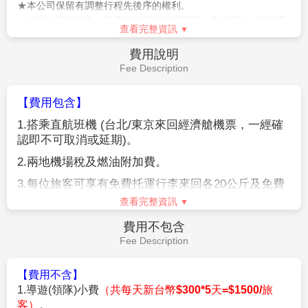
★本公司保留有調整行程先後序的權利。
★行程內設訂餐食如遇季節或預約狀況不同，會有更改，敬請見
查看完整資訊
諒。
★參加本行程之客人本公司有投保旅行業契約責任險250萬，醫
費用說明
療險20萬。
Fee Description
★日本新入境審查手續於2007.11.20起實施，前往日本旅客入境
時需提供本人指紋和拍攝臉部照片並接受入境審查官之審查，拒
【費用包含】
絕配合者將不獲准入境。
1.
搭乘直航班機
(
台北
/
東京來回經濟艙機票，一經確
★【特別說明】
認即不可取消或延期
)
。
日本國土交通省於平成24年6月(2012年)發布最新規定，每日行
車時間不得超過10小時（以自車庫實際發車時間為計算基準），
2.
兩地機場稅及燃油附加費。
以有效防止巴士司機因過(疲)勞駕駛所衍生之交通狀況。如因塞
3.
每位旅客可享有免費托運行李來回各
20
公斤及免費
車或其他不可抗力之因素導致行車時間與日本國土交通省制訂之
手提機上行李
7
公斤。
查看完整資訊
法規有相抵觸情況時，以日本國土交通省法規為主。如有造成不
便之處，敬請見諒！（資料來源：日本國土交通省）。
4.
含新台幣
250
萬旅行責任險及新台幣
20
萬意外醫療
費用不包含
★若為包（加）班機行程，依包（加）班機航空公司作業條件，
險。
Fee Description
作業方式將不受國外旅遊定型化契約書中第二十七條規範，如因
旅客個人因素取消旅遊、變更日期或行程之履行，則訂金將不予
【費用不含】
退還，請注意您的旅遊規劃。
1.導遊(領隊)小費
（共每天新台幣$300*5天=$1500/旅
客）
。
【作業規定+注意事項】