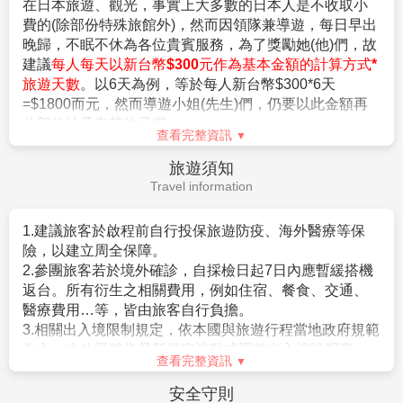
在日本旅遊、觀光，事實上大多數的日本人是不收取小
1.航空作業規定開票後即無法更改，亦無退票價值，請特別注意
。需持有有效護照。（且在有效期內返回本國或僑居地
費的(除部份特殊旅館外)，然而因領隊兼導遊，每日早出
並見諒。
者）。
晚歸，不眠不休為各位貴賓服務，為了獎勵她(他)們，故
2.滿六歲一律佔床，小孩佔床為大人團費，不佔床費用另外報
。 申請人所提出的入境目的與從事的活動需一致，且須
建議
每人每天以新台幣$300元作為基本金額的計算方式*
價。
符合日本國的出入國管理及民認定法（以下稱‘入管法’）
旅遊天數
。以6天為例，等於每人新台幣$300*6天
3.本優惠行程報價僅適用持中華民國護照者，不適用外籍人士須
所規定的短期停留之停留資格及停留期間。（特別是 經
=$1800而元，然而導遊小姐(先生)們，仍要以此金額再
加價$3000。
常出入日本國者，以訪問親友為目的等進入日本，須詳
分部份給予辛苦的司機。
4.團體房型都是兩張小床很少有一張大床房(和式房除外)，
盡的說明在日本停留期間的活動相關內容及與親戚、友
查看完整資訊
大床房可做需求，但不保證會有，會以當天入住情形為主。
人之間的關係）。
旅遊須知
5.團體房型很少有正3人房(三張床)，如需求加床可能會是~
。申請人不曾違反入管法第五條第一項各號之相關法令
Travel information
(A)一大床+一行軍床 或 (B)二小床+一行軍床 或 (C)一大床+一
而被判刑者。（因逾期居留日本被強制遣返而尚未經一
小床，
定期間者、違反相關法令被處一年以上的有期徒刑、或
以上可做需求但不保證會有，會以當天入住情形為主，
1.建議旅客於啟程前自行投保旅遊防疫、海外醫療等保
是曾入監服刑等者，有以上拒絕入境相關事由而被日本
若無需求到三人房請分出一人與他人同住，敬請見諒！
險，以建立周全保障。
強制驅離過者）。
6.單人報名者：本行程使用飯店房型為兩人一室，無自然單間。
2.參團旅客若於境外確診，自採檢日起7日內應暫緩搭機
。但是，符合上述條件者也並不表示一定可入境日本，
倘報名本行程的旅客人數無法同住雙人房(例如:單人、三人、報
返台。所有衍生之相關費用，例如住宿、餐食、交通、
敬請留意！
名以此類推)，則須按房型補足價差，實際價差以當團說明為主。
醫療費用…等，皆由旅客自行負擔。
相關規定請參考日本交流協會網站各項說明。或電洽02-
7.貼心提醒：外籍人士需注意二次入境之辦理相關規定，且持外
3.相關出入境限制規定，依本國與旅遊行程當地政府規範
2713-8000。
國護照之旅客團費需另計。
為主，本公司將依最新規定滾動式調整出入境說明事
查看完整資訊
8.本商品所搭乘之班機時間與住宿飯店，以說明會資料為準。
項。
9.如逢上列飯店接到大型團體業務而客滿時，本公司將會以同等
4.提醒您，須遵守旅遊目的國之防疫規範與返臺後之本國
【其他】
安全守則