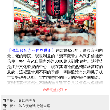
出，需以園區當日之公告為準。
註 2：每月的行事曆或許會有異動，並不是每天都會舉
行。
★迪士尼樂園與迪士尼海洋樂園，每天開園、關園的時
間不一定，需以迪士尼官網上之行事曆公告為準。
★園區營運時間、娛樂表演內容、特別活動的舉辦日
期，均可能有所調整變更，需以迪士尼官網上之行事曆
公告為準
【淺草觀音寺～仲見世街】
創建於628年，是東京都內
最古老的寺院。現世利益的「淺草觀音」為眾多信徒所
信仰，每年有來自國內外約3000萬人到此參拜。這裡曾
是江戶文化發展的中心，現在其週邊依然殘留著當時的
風貌，這裡還會應不同的季節，舉辦酸漿市集和毽子板
市集等許多活動。雷門前懸掛的巨大的燈籠全國知名。
來到這裏您當然也不能錯過長達百公尺販售各式各樣精
美紀念品及美味仙貝的〈仲見世街〉。
查看完整資訊
【明治神宮】
位於原宿車站抵達～散步至明治神宮，坐
落在東京都澀谷區，地處東京市中心，佔地70公頃，緊
早餐：
飯店內美食
挨著新宿商業區，占據了從代代木到原宿站之間的整片
午餐：
為方便遊玩 敬請自理
地帶，是東京市中心除了皇居之外最大的一塊綠地。