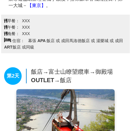
一大城－
【東京】
。
早餐：
XXX
午餐：
XXX
晚餐：
XXX
住宿：
幕張 APA 飯店 或 成田馬洛德飯店 或 湯樂城 或 成田
ART飯店 或同級
飯店→富士山瞭望纜車→御殿場
第2天
OUTLET→飯店