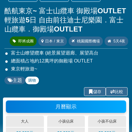
酷航東京~ 富士山纜車 御殿場OUTLET
輕旅遊5日 自由前往迪士尼樂園．富士
山纜車．御殿場OUTLET
即將成團
日本 / 東京
桃園國際機場
5天4夜
富士山瞭望纜車 (絕景展望迴廊、展望高台
總面積占地約12萬坪的御殿場 OUTLET
東京輕旅遊~
主題
購物
儲存
比較
月曆顯示
大人
小孩佔床
小孩不佔床