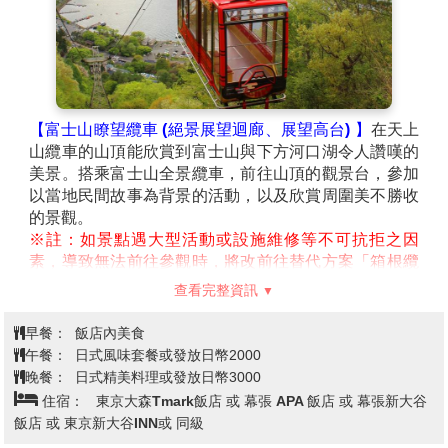
【富士山瞭望纜車 (絕景展望迴廊、展望高台) 】
在天上
山纜車的山頂能欣賞到富士山與下方河口湖令人讚嘆的
美景。搭乘富士山全景纜車，前往山頂的觀景台，參加
以當地民間故事為背景的活動，以及欣賞周圍美不勝收
的景觀。
※註：如景點遇大型活動或設施維修等不可抗拒之因
素，導致無法前往參觀時，將改前往替代方案「箱根纜
車」搭乘參觀，造成不便，敬請見諒。
查看完整資訊
※註：如因遇大型活動交通管制或天候不佳等不可抗拒
之因素，導致原定行程及替代方案都無法如期前往參觀
早餐：
飯店內美食
時，將退還門票及體驗等團體費用(大人700日幣/12歲以
午餐：
日式風味套餐或發放日幣2000
下500日幣)，不便之處，敬請理解。
晚餐：
日式精美料理或發放日幣3000
【御殿場OUTLET】
以北美街景為設計主題的暢貨中心
住宿：
東京大森Tmark飯店 或 幕張 APA 飯店 或 幕張新大谷
總面積占地約12萬坪，擁有購物商場、飯店、溫泉設
飯店 或 東京新大谷INN或 同級
施、遊樂場與商場，是日本國內規模最大級別的暢貨中