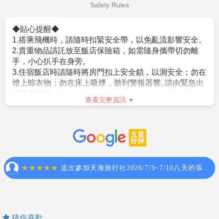
級飯店取代。
檢役措施。
1.役男出境注意須知
Safety Rules
10.如逢天候、交通狀況、航班異動、遊樂園休園…等因素，本公
5.日本入境提醒，2022年10月11日凌晨零時起（日本時
。役男定義：役男係指年齡屆19歲之年1月1日起，至36
司保有行程調動順序之權利。
間）開始適用以下措施：
歲之年12月31日止，「尚未履行兵役」之具我國國籍在
◆貼心提醒◆
11.本行程無法延長住宿天數、更改行程及航班。
a.恢復免簽證措施，台灣護照入境無須辦理簽證。
台灣地區曾設有戶籍男子。
1.搭乘飛機時，請隨時扣緊安全帶，以免亂流影響安全。
12.如逢旺季或客滿，航空公司要求提早開立機票，繳交尾款時間
。年齡計算：當年－出生年（例：民國106年－87年次＝
2.貴重物品請託放至飯店保險箱，如需隨身攜帶切勿離
將依航空公司規定辦理，敬請見諒！
★由於各國政府或移民局會依疫情情勢隨時快速變更
19歲，87年次出生之役男，於民國106年期間，兵役年
手，小心扒手在身旁。
13.如因個人因素無法成行，已繳付之團體訂金依定型化旅遊契約
入、出境政令規定，本資訊僅供參考。在此，我們仍強
齡皆為19歲）。
3.住宿飯店時請隨時將房門扣上安全鎖，以測安全；勿在
書中之規定辦理。
烈建議旅客於搭機前，務必預先查明各國官方入/出境規
。須親自事先向相關（主管）機關單位申請短期出境許
燈上晾衣物；勿在床上吸煙，聽到警報器響, 請由緊急出
14.行程進行中如放棄行程、飯店住宿，恕不退餘團費。
定，並依各國政府最新發布之相關規定及法令公告為
可，有關役男申請流程、法令限制，相關應備文件或申
口迅速離開。
15.逢旺季或客滿，航空公司要求提早開立機票，繳交尾款時間將
主。
查看完整資訊
請許可之認定，均應依政府機構或現行法令規範辦理。
4.游泳池未開放時請勿擅自入池游泳，並切記勿單獨入
依航空公司規定辦理，不便之處敬請見諒！
。内政部役政署網站（網址：https://www.nca.gov.tw/）
池。
16.本行程為團體旅遊行程，為顧及旅客於出遊期間之人身及其他
【保險】
。外交部領事事務局（網址：https://www.boca.gov.tw/）
5.搭乘船隻請務必穿著救生衣。
安全問題，於旅遊行程期間恕無法接受脫隊之要求；若因此而無
1.本行程包含旅行業責任保險【意外死殘保額新臺幣250
。若有未盡之處，悉依役男出境相關法規、主管機關函
6.搭乘快艇請扶緊把手或坐穩，勿任意移動。
法滿足您的旅遊需求，建議您另行選購團體自由行或航空公司套
萬、意外醫療保額新臺幣20萬 (實支實付)】及旅行社履
釋或公告辦理。
7.海邊戲水請勿超越安全警戒線。
裝自由行，不便之處敬請諒。
約保證保險。
2.雙重國籍或非中華民國國籍者
8.泡溫泉大浴室時不著衣物或泳衣,請先在池外清洗乾淨
17.為考量旅客自身之旅遊安全並顧及同團其它團員之旅遊權益，
*旅客未滿15歲或70歲以上，依保險公司規定最高【意外
。本行程關於護照、簽證相關規定之說明，均係針對持
後再入池內,請注意泡溫泉每次最好以１５分鐘為佳,並攜
年滿70以上及行動不便者之貴賓，須有家人或友人同行始得接受
死殘保額新臺幣200萬元、意外醫療保額新臺幣20萬 (實
中華民國護照之旅客，若貴賓擁有雙重國籍、或持非中
伴同行。
報名，不便之處敬請諒。
支實付)】。
華民國護照者，請先自行辦理並查明所持護照入境「旅
9.搭乘車時請勿任意更換座位，頭、手請勿伸出窗外，上
2.依「旅遊定型化契約」中規定，本公司有告知旅客自行
遊地」及再次入境台灣之簽證及相關規定；如您具備前
下車時注意來車方向以免發生危險。
投保旅行平安保險之義務。因此，為了確保您的權益及
述情況者，請於報名時即告知您的服務人員前述資訊。
10.搭乘纜車時請依序上下，聽從工作人員指揮。
猜你喜歡
避免出國旅遊可能產生的風險，特別提醒及建議您，可