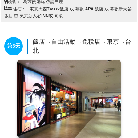
晚餐：
為方便遊玩 敬請自理
1920年為祭奉明治天皇和昭憲皇后而修建的神社。神社
住宿：
東京大森Tmark飯店 或 幕張 APA 飯店 或 幕張新大谷
內17萬棵樹木和草坪綠地環抱，環境靜謐，空氣新鮮。
飯店 或 東京新大谷INN或 同級
在這裡可以觀賞日本最具代表性的建築風格。
飯店→自由活動→免稅店→東京→台
第5天
北