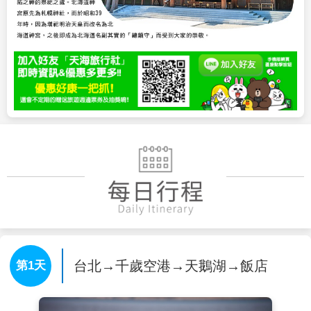
台北→千歲空港→天鵝湖→飯店
第1天