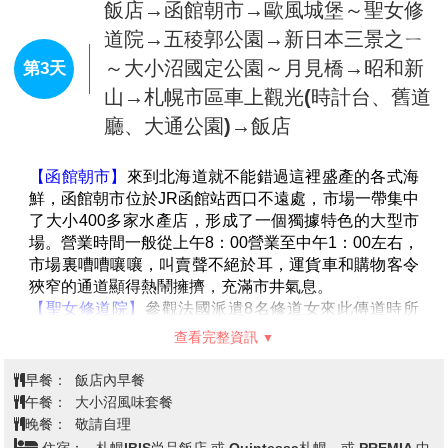
榮時期的面貌，作為函館灣區域的象徵之一，金森紅磚
飯店→函館朝市→歐風城堡～聖女修
倉庫將一直見證函館的
歷史變遷，不斷給訪遊這裡的人
道院→五稜郭公園→新日本三景之ㄧ
們留下難以忘懷的美好回憶。
～大小沼國定公園～月見橋→昭和新
第3天
【函館山夜景】
來函館旅遊之餘千萬不能錯過函館山的
山→札幌市區車上觀光(時計台、舊道
夜景受惠於兩側為海的地形之利
，站在函館山的山頂即
可飽覽與義大利拿坡里（那不勒斯）、香港並稱世界三
廳、大通公園)→飯店
大夜景之一，宛如寶石般璀璨動人的函館夜景，美的讓
人無法用筆墨形容，絕對實至名歸，讓您值回票價。
【函館朝市】
來到北海道就不能錯過這裡盛產的各式海
＊備註:空中纜車如遇天候因素或故障、臨時維修保養
鮮，函館朝市位於JR函館站西口不遠處，市場一帶集中
等，則改由巴士上下山，並退費日幣1650/人，敬請見
了大小400多家水產店，形成了一個獨據特色的大型市
諒。
場。營業時間一般從上午8：00營業至中午1：00左右，
＊備註:若因天候因素或故障、臨時維修保養等因素改搭
市場裏嘈嘈嚷嚷，叫賣聲不絕於耳，運貨車和購物客令
單程纜車時，則退900日幣/人。
狹窄的通道顯得熱鬧擁擠，充滿市井氣息。
＊備註:日本國土交通省於平成24年6月(2012年)發布最
【聖女修道院】
參觀法國派遣8名修道女來此傳道時所
新規定，每日行車時間不得超過10小時（以自車庫實際
建的女子修道院；洋溢著濃郁的歐洲氣息。
發車時間為計算基準），以有效防止巴士司機因過(疲)
查看完整資訊
【五稜郭公園】
來到函館的地標－五稜郭公園，五稜郭
勞駕駛所衍生之交通狀況，所以若因時間因素需提早下
以造型非常獨特的星狀碉堡聞名，明治維新時期支持幕
早餐：
飯店內早餐
山返回飯店而看不到夜景時敬請見諒。
府人士，抵抗天皇軍隊最後一站（箱館戰爭1868~1869
午餐：
大小沼風味套餐
年）的發生地點，因此在日本近代史中佔有重要地位。
晚餐：
敬請自理
【大小沼國定公園】
距離函館30公里，此為道南唯一的