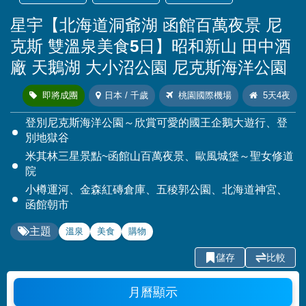
星宇【北海道洞爺湖 函館百萬夜景 尼
克斯 雙溫泉美食5日】昭和新山 田中酒
廠 天鵝湖 大小沼公園 尼克斯海洋公園
即將成團
日本 / 千歲
桃園國際機場
5天4夜
登別尼克斯海洋公園～欣賞可愛的國王企鵝大遊行、登
別地獄谷
米其林三星景點~函館山百萬夜景、歐風城堡～聖女修道
院
小樽運河、金森紅磚倉庫、五稜郭公園、北海道神宮、
函館朝市
主題
溫泉
美食
購物
儲存
比較
月曆顯示