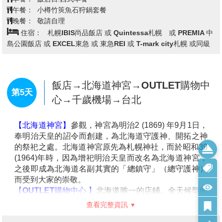
【人氣觀光景點小樽運河】
最負盛名，沿著運河兩旁的
倉庫群，是由明治中期至昭和初期由紅色磚瓦建造而成
的建築。63盞煤氣燈林立的小樽運河，醞釀出浪漫的氣
氛。
【北一硝子館】
為代表小樽的玻璃工藝店，利用舊倉庫
改建的3號館中，展示全世界最精緻的玻璃工藝品與油
燈。有來自世界各地的玻璃製品及飾品，可自由採購。
【音樂盒博物館】
陳列展示及販賣由世界各國收集、共
查看完整資訊
有3,000種以上精緻的古董與現代的音樂盒，另外還有
極具收藏價值的洋娃娃音樂盒以及自動演奏的音樂盒
早餐：
飯店日.西式早餐
等，都是相當有紀念價值與收藏價值的音樂盒。目前在
午餐：
小樽竹筴魚石狩鍋套餐
市面上幾乎看不到的傳統型音樂盒，都可以在此看的
晚餐：
敬請自理
到。
住宿：
札幌IBIS尚品飯店 或 Quintessa札幌 或 PREMIA 中
【田中酒造-龜甲藏】
酒造所在的三棟倉庫建築物，舊稱
島公園飯店 或 EXCEL東急 或 東急REI 或 T-mark city札幌 或同級
為岡崎倉庫。原屬1877年出生於佐渡的「岡崎謙」先生
所有，他後來到小樽經營米糧穀物與倉庫物流業的生意
而致富。第一棟倉庫建於明治38年（1905年），第二、
三棟建於1906年。
飯店→北海道神宮→OUTLET購物中
第5天
【白色戀人公園】
中庭的英式庭園讓您彷彿置身歐洲國