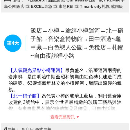
住宿：
札幌IBIS尚品飯店 或 Quintessa札幌 或 PREMIA 中
國定公園，也是新日本三景之一，素有北國的輕井澤之
島公園飯店 或 EXCEL東急 或 東急REI 或 T-mark city札幌 或同級
稱。美景天成的大小沼國立公園,湖畔林木美輪美奐,大
沼和小沼兩湖之間以
【月見橋】
相連,秀峰駒岳倒映湖面
美不勝收。
【昭和新山】
飯店→小樽→途經小樽運河→北一硝
昭和18年12月28日，周圍發生大地震，一
時天旋地轉，造成有珠山東南側火口爆發後，因為頻繁
子館→音樂盒博物館→田中酒造~龜
的火山活動一直持續著，在同年11月形成了「溶岩圓頂
第4天
甲藏→白色戀人公園→免稅店→札幌
丘」，直到昭和20年9月20日火山活動停止後，也生成
~自由夜訪狸小路
了高407公尺的山，由於是在昭和年間發生，因此稱此
山為「昭和新山」。是本世紀最新的火山。
【時計台】
札幌的象徵符號之一「時計台」，是西元
1878年舊札幌農校的演武場，是樓高兩層的木造西式洋
館，塔上的時鐘是美國製造的，至今還能聽到響亮的鐘
聲：其內部為札幌「歷史館」，展示有關札幌市的歷史
資料。
【舊道廳】
北海道市政府的所在地。
【大通公園】
位於札幌的中心部位，是寬105公尺，全
長共1.5公里的超大綠色活動空間，園內有噴水池、紀念
碑、文學盃等裝飾物。此公園四季綻放美麗的花卉，冬
天則以照明的彩燈裝飾著。