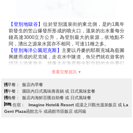
【登別地獄谷】
位於登別溫泉街的東北側，是約1萬年
前發生的笠山爆發所形成的噴火口，溫泉的出水量每分
鐘高達3000立方公升，為登別最大的泉源，依地點不
同，湧出之源泉水質亦不相同，可達11種之多。
【登別海洋公園尼克斯】
主要以丹麥的耶斯克城為藍圖
興建而成的尼克城，走在水中隧道，魚兒們就在遊客的
頭頂上游來游去，就像走在海底般光影交錯的水中夢幻
園，在此魚兒優雅游來游去的水中迴廊，每處都是多采
查看完整資訊
多姿的海中世界。城的四周都是北歐式的街景，還可以
看到可愛的海豚精采的表演、國王企鵝遊行、街頭藝人
早餐：
飯店內早餐
演出等。
午餐：
園區內日式風味壽喜鍋 或 日式風味套餐
備註：若遇到登別尼克斯海洋公園休館，則此行程改走
晚餐：
飯店內海鮮百匯自助餐 或 日式風味餐
【登別伊達時代村】 或是 【登別熊牧場】。 (因景點定
住宿：
Imagine Hotel& Resort 或湯之川觀光溫泉飯店 或 La
休日不同會做調整)
Gent Plaza函館北斗 或函館市區飯店 或同級
【金森紅磚倉庫】
是在函館開設的首個營業倉庫，透過
倉儲業務一直以來見證著函館歷史的點點滴滴。
時至今日，金森紅磚倉庫依然很好地保留著昔日海運繁