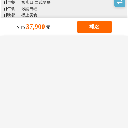
心→千歲機場→台北
度。
【免稅店】
您可自由購物送給親朋好友。
【狸小路】
您可自由夜訪頗負盛名又熱鬧的狸小路逛
街，這裡約有130年悠久歷史，從服飾店、土產店市場
37,900
報名
NT$
元
到飲食店共有200多家，每家店都各有特色。今晚住宿
於札幌。
×
×
×
我儲存的商品
我瀏覽過的商品
商品比較清單
清除全部
清除全部
清除全部
開始比較
×
主題精選行程
×
星宇【北海道洞爺湖 函館百萬夜景 尼克斯
目前沒有儲存商品
目前沒有比較商品
雙溫泉美食5日】昭和新山 田中酒廠 天鵝
花季楓紅
湖 大小沼公園 尼克斯海洋公園
37,900
11/09
賞花
賞櫻
賞楓
TWD
【北海道神宮】
參觀，神宮為明治2 (1869) 年9月1日，
雪季極地
奉明治天皇的詔令而創建，為北海道守護神、開拓之神
的祭祀之處。北海道神宮原先為札幌神社，而於昭和39
滑雪
玩雪
藏王樹冰
立山黑部
破冰船
極光
(1964)年時，因為增祀明治天皇而改名為北海道神宮，
之後即成為北海道名副其實的「總鎮守」（總守護神）
親子樂園
而受到大家的崇敬。
【OUTLET購物中心 】
北海道唯一的店鋪。全天候型的
親子
樂園