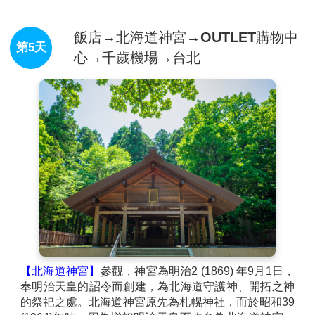
所有，他後來到小樽經營米糧穀物與倉庫物流業的生意
而致富。第一棟倉庫建於明治38年（1905年），第二、
三棟建於1906年。
飯店→北海道神宮→OUTLET購物中
第5天
【白色戀人公園】
中庭的英式庭園讓您彷彿置身歐洲國
心→千歲機場→台北
度。
【免稅店】
您可自由購物送給親朋好友。
【狸小路】
您可自由夜訪頗負盛名又熱鬧的狸小路逛
街，這裡約有130年悠久歷史，從服飾店、土產店市場
到飲食店共有200多家，每家店都各有特色。今晚住宿
於札幌。
【北海道神宮】
參觀，神宮為明治2 (1869) 年9月1日，
奉明治天皇的詔令而創建，為北海道守護神、開拓之神
的祭祀之處。北海道神宮原先為札幌神社，而於昭和39