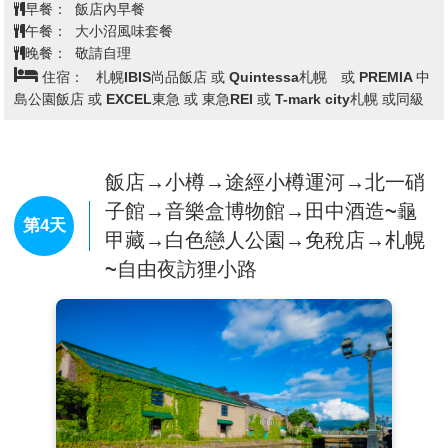
以造型非常獨特的星狀碉堡聞名，明治維新時期支持幕
早餐：
飯店內早餐
府人士，抵抗天皇軍隊最後一站（箱館戰爭1868~1869
午餐：
大小沼風味套餐
年）的發生地點，因此在日本近代史中佔有重要地位。
晚餐：
敬請自理
【大小沼國定公園】
距離函館30公里，此為道南唯一的
住宿：
札幌IBIS尚品飯店 或 Quintessa札幌 或 PREMIA 中
國定公園，也是新日本三景之一，素有北國的輕井澤之
島公園飯店 或 EXCEL東急 或 東急REI 或 T-mark city札幌 或同級
稱。美景天成的大小沼國立公園,湖畔林木美輪美奐,大
沼和小沼兩湖之間以
【月見橋】
相連,秀峰駒岳倒映湖面
美不勝收。
【昭和新山】
飯店→小樽→途經小樽運河→北一硝
昭和18年12月28日，周圍發生大地震，一
時天旋地轉，造成有珠山東南側火口爆發後，因為頻繁
子館→音樂盒博物館→田中酒造~龜
的火山活動一直持續著，在同年11月形成了「溶岩圓頂
第4天
甲藏→白色戀人公園→免稅店→札幌
丘」，直到昭和20年9月20日火山活動停止後，也生成
~自由夜訪狸小路
了高407公尺的山，由於是在昭和年間發生，因此稱此
山為「昭和新山」。是本世紀最新的火山。
【時計台】
札幌的象徵符號之一「時計台」，是西元
1878年舊札幌農校的演武場，是樓高兩層的木造西式洋
館，塔上的時鐘是美國製造的，至今還能聽到響亮的鐘
聲：其內部為札幌「歷史館」，展示有關札幌市的歷史
資料。
【舊道廳】
北海道市政府的所在地。
【大通公園】
位於札幌的中心部位，是寬105公尺，全