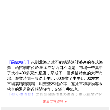
＊備註:空中纜車如遇天候因素或故障、臨時維修保養
等，則改由巴士上下山，並退費日幣1650/人，敬請見
諒。
＊備註:若因天候因素或故障、臨時維修保養等因素改搭
單程纜車時，則退900日幣/人。
＊備註:日本國土交通省於平成24年6月(2012年)發布最
新規定，每日行車時間不得超過10小時（以自車庫實際
發車時間為計算基準），以有效防止巴士司機因過(疲)
勞駕駛所衍生之交通狀況，所以若因時間因素需提早下
山返回飯店而看不到夜景時敬請見諒。
【函館朝市】
來到北海道就不能錯過這裡盛產的各式海
鮮，函館朝市位於JR函館站西口不遠處，市場一帶集中
了大小400多家水產店，形成了一個獨據特色的大型市
場。營業時間一般從上午8：00營業至中午1：00左右，
市場裏嘈嘈嚷嚷，叫賣聲不絕於耳，運貨車和購物客令
狹窄的通道顯得熱鬧擁擠，充滿市井氣息。
【聖女修道院】
參觀法國派遣8名修道女來此傳道時所
建的女子修道院；洋溢著濃郁的歐洲氣息。
查看完整資訊
【五稜郭公園】
來到函館的地標－五稜郭公園，五稜郭