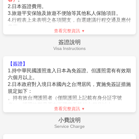
【作業規定+注意事項】
2.日本簽證費用。
1.
成團人數：20人並派遣領隊。
3.旅遊平安保險及旅遊不便險等其他私人保險項目。
2.
團體報名經確認後，請繳交訂金NT$20,000/人，連續假期
4.行程表上未表明之各項開支，自選建議行程交通及應付
NT$25,000/人。
費用。
※航空作業規定開票後即無法更改，亦無退票價值，請特別注意
查看完整資訊
5.純係私人之消費：如行李超重費、飲料酒類、洗衣、電
並見諒。
話、電報及私人交通費。
簽證說明
3.行程班機時間及降落城市與住宿飯店之確認以說明會為主。
6.個人新辦護照費用。
Visa Instructions
4.本行程班機起降時間為預定，但實際可能略有變更。
5.餐食如遇季節關係或預約狀況不同，若有更改，敬請見諒。
6.如遇觀光地區休假及住宿飯店地點調整，本公司保有變更觀光
【簽證】
行程之權利。如有離隊放棄參觀行程，恕不退費。
1.持中華民國護照進入日本為免簽證。但護照需有有效期
7.若有卡單人報名請補單房費用(請洽業務人員)。
六個月以上。
8.本公司保留有調整行程先後順序的權利。
2.日本政府對入境日本國內之台灣居民，實施免簽証措施
9.行程內設定餐食如遇季節或預約狀況不同，會有更改，敬請見
規定如下：
諒。
。持有效台灣護照者（僅限護照上記載有身分証字號
10.參加本行程之客人本公司有投保旅行業契約責任險250萬，意
者），護照效期是否在返國當天算起六個月以上。
查看完整資訊
外醫療險20萬
。赴日目的以觀光、商務、探親等短期停留目的赴日時
(旅客未滿15歲或70歲以上，依法限制最高新台幣250萬旅行業責
（以工作之目的赴日時，則不符免簽証）。
小費說明
任險)。
。停留期間不得超過90日。
Service Charge
。出發地、入境地點無特別限定。
【特別說明】
3.申請入境日本時須自行舉證符合以下條件：