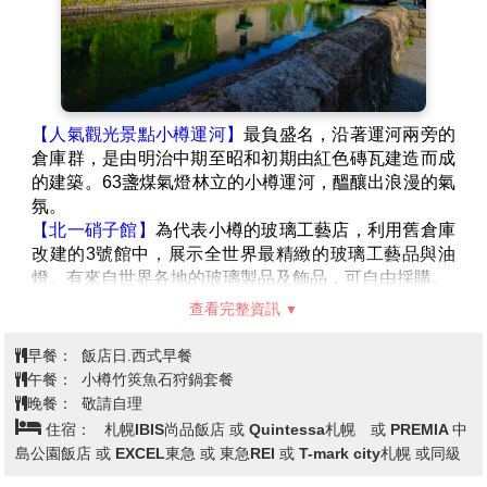
長共1.5公里的超大綠色活動空間，園內有噴水池、紀念
碑、文學盃等裝飾物。此公園四季綻放美麗的花卉，冬
天則以照明的彩燈裝飾著。
【人氣觀光景點小樽運河】
最負盛名，沿著運河兩旁的
倉庫群，是由明治中期至昭和初期由紅色磚瓦建造而成
的建築。63盞煤氣燈林立的小樽運河，醞釀出浪漫的氣
氛。
【北一硝子館】
為代表小樽的玻璃工藝店，利用舊倉庫
改建的3號館中，展示全世界最精緻的玻璃工藝品與油
燈。有來自世界各地的玻璃製品及飾品，可自由採購。
【音樂盒博物館】
陳列展示及販賣由世界各國收集、共
查看完整資訊
有3,000種以上精緻的古董與現代的音樂盒，另外還有
極具收藏價值的洋娃娃音樂盒以及自動演奏的音樂盒
早餐：
飯店日.西式早餐
等，都是相當有紀念價值與收藏價值的音樂盒。目前在
午餐：
小樽竹筴魚石狩鍋套餐
市面上幾乎看不到的傳統型音樂盒，都可以在此看的
晚餐：
敬請自理
到。
住宿：
札幌IBIS尚品飯店 或 Quintessa札幌 或 PREMIA 中
【田中酒造-龜甲藏】
酒造所在的三棟倉庫建築物，舊稱
島公園飯店 或 EXCEL東急 或 東急REI 或 T-mark city札幌 或同級
為岡崎倉庫。原屬1877年出生於佐渡的「岡崎謙」先生