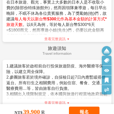
在日本旅遊、觀光，事實上大多數的日本人是不收取小
1.航空作業規定開票後即無法更改，亦無退票價值，請特別注意
。需持有有效護照。（且在有效期內返回本國或僑居地
費的(除部份特殊旅館外)，然而因領隊兼導遊，每日早出
並見諒。
者）。
晚歸，不眠不休為各位貴賓服務，為了獎勵她(他)們，故
2.滿六歲一律佔床，小孩佔床為大人團費，不佔床費用另外報
。 申請人所提出的入境目的與從事的活動需一致，且須
建議
每人每天以新台幣$300元作為基本金額的計算方式*
價。
符合日本國的出入國管理及民認定法（以下稱‘入管法’）
旅遊天數
。以6天為例，等於每人新台幣$300*6天
3.本優惠行程報價僅適用持中華民國護照者，不適用外籍人士須
所規定的短期停留之停留資格及停留期間。（特別是 經
=$1800而元，然而導遊小姐(先生)們，仍要以此金額再
加價$3000。
常出入日本國者，以訪問親友為目的等進入日本，須詳
分部份給予辛苦的司機。
4.團體房型都是兩張小床很少有一張大床房(和式房除外)，
盡的說明在日本停留期間的活動相關內容及與親戚、友
查看完整資訊
大床房可做需求，但不保證會有，會以當天入住情形為主。
人之間的關係）。
旅遊須知
5.團體房型很少有正3人房(三張床)，如需求加床可能會是~
。申請人不曾違反入管法第五條第一項各號之相關法令
Travel information
(A)一大床+一行軍床 或 (B)二小床+一行軍床 或 (C)一大床+一
而被判刑者。（因逾期居留日本被強制遣返而尚未經一
小床，
定期間者、違反相關法令被處一年以上的有期徒刑、或
以上可做需求但不保證會有，會以當天入住情形為主，
1.建議旅客於啟程前自行投保旅遊防疫、海外醫療等保
是曾入監服刑等者，有以上拒絕入境相關事由而被日本
若無需求到三人房請分出一人與他人同住，敬請見諒！
險，以建立周全保障。
強制驅離過者）。
6.單人報名者：本行程使用飯店房型為兩人一室，無自然單間。
2.參團旅客若於境外確診，自採檢日起7日內應暫緩搭機
。但是，符合上述條件者也並不表示一定可入境日本，
倘報名本行程的旅客人數無法同住雙人房(例如:單人、三人、報
返台。所有衍生之相關費用，例如住宿、餐食、交通、
敬請留意！
名以此類推)，則須按房型補足價差，實際價差以當團說明為主。
醫療費用…等，皆由旅客自行負擔。
相關規定請參考日本交流協會網站各項說明。或電洽02-
7.貼心提醒：外籍人士需注意二次入境之辦理相關規定，且持外
3.相關出入境限制規定，依本國與旅遊行程當地政府規範
2713-8000。
國護照之旅客團費需另計。
為主，本公司將依最新規定滾動式調整出入境說明事
查看完整資訊
8.本商品所搭乘之班機時間與住宿飯店，以說明會資料為準。
項。
39,900
9.如逢上列飯店接到大型團體業務而客滿時，本公司將會以同等
4.提醒您，須遵守旅遊目的國之防疫規範與返臺後之本國
報名
【其他】
安全守則
NT$
元