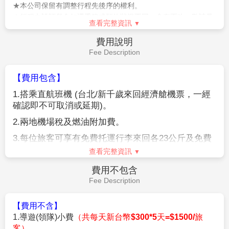
★本公司保留有調整行程先後序的權利。
★行程內設訂餐食如遇季節或預約狀況不同，會有更改，敬請見
查看完整資訊
諒。
★參加本行程之客人本公司有投保旅行業契約責任險250萬，醫
費用說明
療險20萬。
Fee Description
★日本新入境審查手續於2007.11.20起實施，前往日本旅客入境
時需提供本人指紋和拍攝臉部照片並接受入境審查官之審查，拒
【費用包含】
絕配合者將不獲准入境。
1.
搭乘直航班機
(
台北
/
新千歲來回經濟艙機票，一經
★【特別說明】
確認即不可取消或延期
)
。
日本國土交通省於平成24年6月(2012年)發布最新規定，每日行
車時間不得超過10小時（以自車庫實際發車時間為計算基準），
2.
兩地機場稅及燃油附加費。
以有效防止巴士司機因過(疲)勞駕駛所衍生之交通狀況。如因塞
3.
每位旅客可享有免費托運行李來回各
23
公斤及免費
車或其他不可抗力之因素導致行車時間與日本國土交通省制訂之
手提機上行李
7
公斤。
查看完整資訊
法規有相抵觸情況時，以日本國土交通省法規為主。如有造成不
便之處，敬請見諒！（資料來源：日本國土交通省）。
4.
含新台幣
250
萬旅行責任險及新台幣
20
萬意外醫療
費用不包含
★若為包（加）班機行程，依包（加）班機航空公司作業條件，
險。
Fee Description
作業方式將不受國外旅遊定型化契約書中第二十七條規範，如因
旅客個人因素取消旅遊、變更日期或行程之履行，則訂金將不予
【費用不含】
退還，請注意您的旅遊規劃。
1.導遊(領隊)小費
（共每天新台幣$300*5天=$1500/旅
客）
。