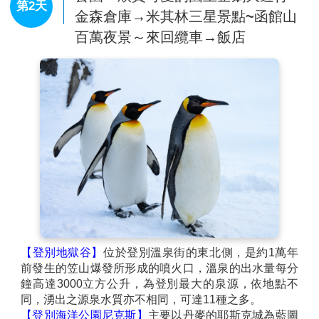
第2天
金森倉庫→米其林三星景點~函館山
百萬夜景～來回纜車→飯店
【登別地獄谷】
位於登別溫泉街的東北側，是約1萬年
前發生的笠山爆發所形成的噴火口，溫泉的出水量每分
鐘高達3000立方公升，為登別最大的泉源，依地點不
同，湧出之源泉水質亦不相同，可達11種之多。
【登別海洋公園尼克斯】
主要以丹麥的耶斯克城為藍圖