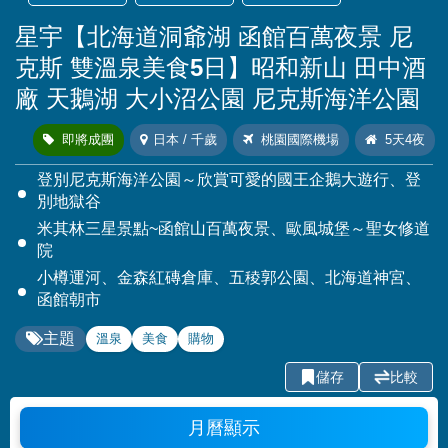
星宇【北海道洞爺湖 函館百萬夜景 尼
克斯 雙溫泉美食5日】昭和新山 田中酒
廠 天鵝湖 大小沼公園 尼克斯海洋公園
即將成團
日本 / 千歲
桃園國際機場
5天4夜
登別尼克斯海洋公園～欣賞可愛的國王企鵝大遊行、登
別地獄谷
米其林三星景點~函館山百萬夜景、歐風城堡～聖女修道
院
小樽運河、金森紅磚倉庫、五稜郭公園、北海道神宮、
函館朝市
主題
溫泉
美食
購物
儲存
比較
月曆顯示