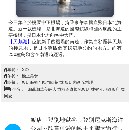
今日集合於桃園中正機場，搭乘豪華客機直飛日本北海
道。新千歲機場，是北海道的國際航線和國內航線的主
要機場，是日本北方的空中大門。
【天鵝湖】
位於新千歲機場的南邊，作為白額雁與天鵝
的棲息地，是日本第四個登錄濕地公約的地方。約有
250種鳥類會在南遷時經過。
早餐：
XXX
午餐：
機上美食
晚餐：
飯店海鮮百匯自助餐 或 飯店內會席料理
住宿：
洞爺湖華美飯店 或洞爺湖觀光飯店 或登別地區飯店 或
同級
飯店→登別地獄谷→登別尼克斯海洋
公園～欣賞可愛的國王企鵝大遊行→