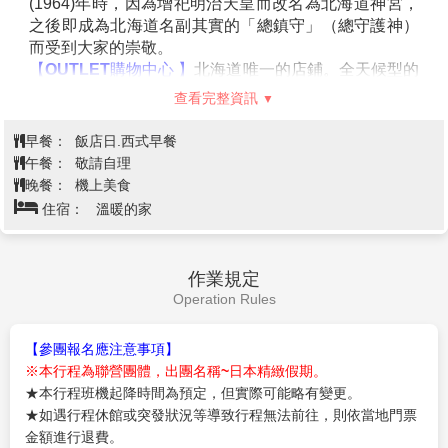
(1964)年時，因為增祀明治天皇而改名為北海道神宮，
之後即成為北海道名副其實的「總鎮守」（總守護神）
而受到大家的崇敬。
【OUTLET購物中心 】
北海道唯一的店鋪。全天候型的
設施，一年四季，無論刮風下雨，都能盡享購買品牌商
查看完整資訊
品的樂趣。
之後搭乘專車前往
【千歲空港】
由本公司專業導遊協辦
早餐：
飯店日.西式早餐
離境手續之後，搭乘豪華噴射客機飛返台北溫暖的家，
午餐：
敬請自理
結束此次北海道五日之旅。
晚餐：
機上美食
住宿：
溫暖的家
作業規定
Operation Rules
【參團報名應注意事項】
※本行程為聯營團體，出團名稱~日本精緻假期。
★本行程班機起降時間為預定，但實際可能略有變更。
★如遇行程休館或突發狀況等導致行程無法前往，則依當地門票
金額進行退費。