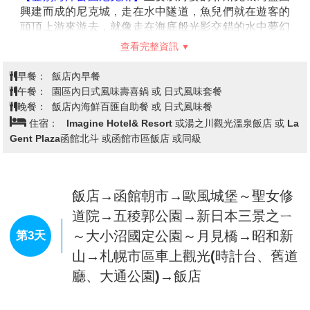
興建而成的尼克城，走在水中隧道，魚兒們就在遊客的
頭頂上游來游去，就像走在海底般光影交錯的水中夢幻
園，在此魚兒優雅游來游去的水中迴廊，每處都是多采
查看完整資訊
多姿的海中世界。城的四周都是北歐式的街景，還可以
看到可愛的海豚精采的表演、國王企鵝遊行、街頭藝人
早餐：
飯店內早餐
演出等。
午餐：
園區內日式風味壽喜鍋 或 日式風味套餐
備註：若遇到登別尼克斯海洋公園休館，則此行程改走
晚餐：
飯店內海鮮百匯自助餐 或 日式風味餐
【登別伊達時代村】 或是 【登別熊牧場】。 (因景點定
住宿：
Imagine Hotel& Resort 或湯之川觀光溫泉飯店 或 La
休日不同會做調整)
Gent Plaza函館北斗 或函館市區飯店 或同級
【金森紅磚倉庫】
是在函館開設的首個營業倉庫，透過
倉儲業務一直以來見證著函館歷史的點點滴滴。
時至今日，金森紅磚倉庫依然很好地保留著昔日海運繁
榮時期的面貌，作為函館灣區域的象徵之一，金森紅磚
飯店→函館朝市→歐風城堡～聖女修
倉庫將一直見證函館的
歷史變遷，不斷給訪遊這裡的人
道院→五稜郭公園→新日本三景之ㄧ
們留下難以忘懷的美好回憶。
～大小沼國定公園～月見橋→昭和新
第3天
【函館山夜景】
來函館旅遊之餘千萬不能錯過函館山的
山→札幌市區車上觀光(時計台、舊道
夜景受惠於兩側為海的地形之利
，站在函館山的山頂即
可飽覽與義大利拿坡里（那不勒斯）、香港並稱世界三
廳、大通公園)→飯店
大夜景之一，宛如寶石般璀璨動人的函館夜景，美的讓
人無法用筆墨形容，絕對實至名歸，讓您值回票價。