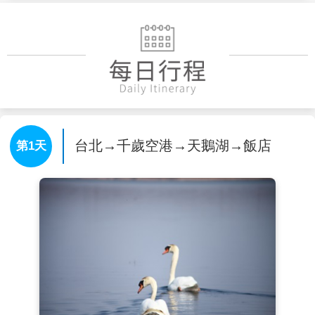
台北→千歲空港→天鵝湖→飯店
第1天