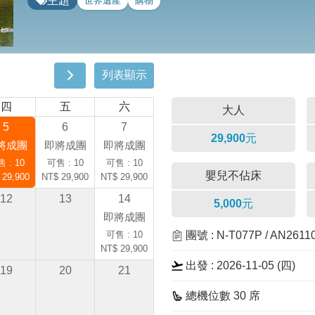
主題
世界遺產
購物
列表顯示
四
五
六
大人
5
6
7
29,900元
將成團
即將成團
即將成團
 : 10
可售 : 10
可售 : 10
嬰兒不佔床
 29,900
NT$ 29,900
NT$ 29,900
12
13
14
5,000元
即將成團
可售 : 10
團號 : N-T077P / AN261
NT$ 29,900
出發 : 2026-11-05 (四)
19
20
21
總機位數 30 席