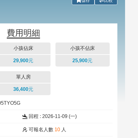
儲存
比較
費用明細
小孩佔床
小孩不佔床
29,900元
25,900元
單人房
36,400元
105TYO5G
回程 : 2026-11-09 (一)
可報名人數
10
人