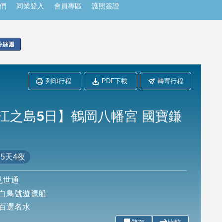
們
同業登入
會員專區
護照簽證
列印行程
PDF下載
轉寄行程
 江之島5日】鶴岡八幡宮 國寶鎌
5天4夜
見世通
白鳥號遊覽船
百選名水