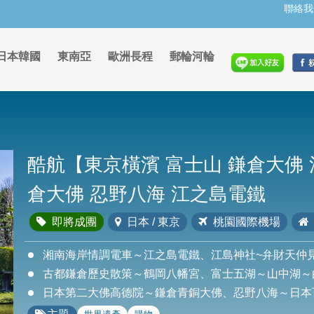
聯絡我
日本韓國
東南亞
歐洲長程
郵輪河輪
酷航【東京橫濱 富士山 鎌倉大佛
倉大佛 忍野八海 江之島電鐵
即將成團
日本 / 東京
桃園國際機場
湘南海岸情調電車～江之島電鐵、江島神社~弁財天仲
古都鎌倉歷史散策～鶴岡八幡宮、富士五湖～山中湖～
日本第二大佛高德院～鎌倉青銅大佛、忍野八海～日本