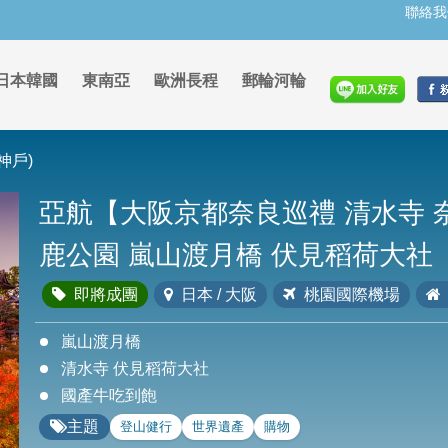
聯絡我
日本韓國
東南亞
歐洲長程
郵輪河輪
神戶)
亞航【大阪京都奈良巡禮 清水寺 
鹿公園 嵐山渡月橋 伏見稻荷大社
即將成團
日本 / 大阪
桃園國際機場
嵐山渡月橋
清水寺 伏見稻荷大社
國產牛吃到飽
主題
登山健行
世界遺產
購物