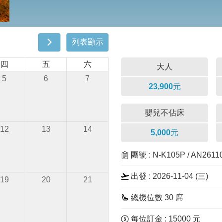
列表顯示
四
五
六
大人
5
6
7
23,900元
嬰兒不佔床
12
13
14
5,000元
團號 : N-K105P / AN2611
出發 : 2026-11-04 (三)
19
20
21
總機位數 30 席
每位訂金 : 15000 元