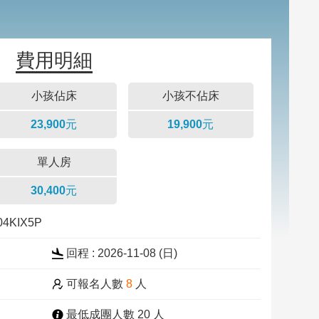
費用明細
小孩佔床
小孩不佔床
23,900元
19,900元
單人房
30,400元
04KIX5P
回程 : 2026-11-08 (
日
)
可報名人數
8
人
最低成團人數 20 人