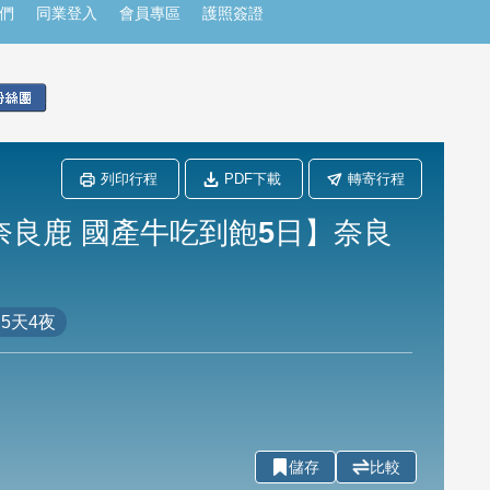
們
同業登入
會員專區
護照簽證
列印行程
PDF下載
轉寄行程
奈良鹿 國產牛吃到飽5日】奈良
5天4夜
儲存
比較