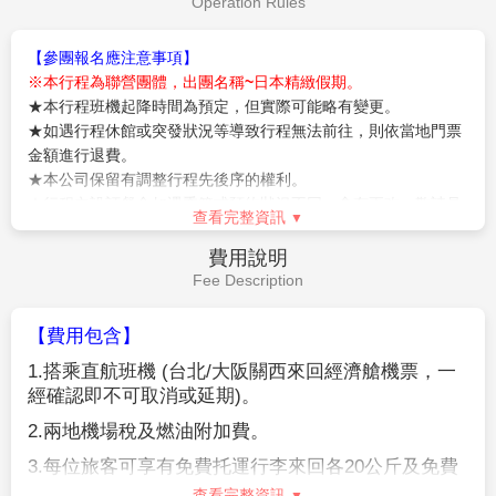
熱鬧的人潮，十分熱鬧。位於南海難波車站的
“
難波
城
”
是交通極爲便利的購物區，這裏集中了精品店、餐飲
店等近
300
家店鋪，其中還有一出站就可以看到著名的
查看完整資訊
桃山建築式新歌舞伎座。另外，地鐵難波車站周圍分佈
著許多專門提供大阪平民菜肴的餐館。道頓堀，整條的
早餐：
飯店內早餐
美食街。
午餐：
為方便逛街，敬請自理
【道頓堀】
是沿著道頓堀川南岸的一大繁華街區。日本
晚餐：
機上自理
人常說
“
吃在大阪
”
，可見這裏的飲食店之多，還有成片
住宿：
溫暖的家
的娛樂設施，是最受大阪市民歡迎的地方。這裡有著名
的螃蟹道樂，專門販賣日本各地區的螃蟹不過價錢聽說
蠻貴的，街道裡還有好口碑的金龍拉麵、大排長 龍的章
作業規定
魚燒、大阪燒等等美食
.
來到大阪一定要到道頓堀吃一吃
Operation Rules
各式各樣的日本風味美食。
【參團報名應注意事項】
※本行程為聯營團體，出團名稱~日本精緻假期。
★本行程班機起降時間為預定，但實際可能略有變更。
★如遇行程休館或突發狀況等導致行程無法前往，則依當地門票
金額進行退費。
★本公司保留有調整行程先後序的權利。
★行程內設訂餐食如遇季節或預約狀況不同，會有更改，敬請見
查看完整資訊