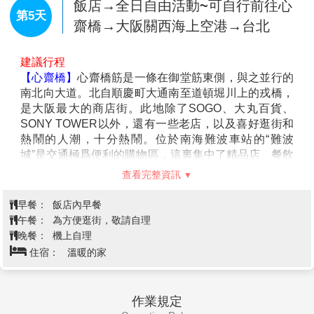
國度。園內有全球最大的「小小兵樂園」，一起化身成
小小兵的一員，感受小小兵的狂野世界！「環球奇境」
查看完整資訊
是由史努比、HELLO KITTY、芝麻街的好朋友們，3個
卡通主題所構成的親子奇幻樂園，每一處造型設計都精
早餐：
飯店內早餐
心再現卡通人物的世界，相信能把以往從未有過的感動
午餐：
為方便逛街，敬請自理
帶來給遊客，和遊客間的互動更加親密，成為讓遊客更
晚餐：
為方便逛街，敬請自理
加喜愛的樂園。
住宿：
大阪廣場 或 WELINA系列或Dormy Inn飯店 或 大阪市
區 或同級
飯店→全日自由活動~可自行前往心
第5天
齋橋→大阪關西海上空港→台北
建議行程
【心齋橋】
心齋橋筋是一條在御堂筋東側，與之並行的
南北向大道。北自順慶町大通南至道頓堀川上的戎橋，
是大阪最大的商店街。此地除了
SOGO
、大丸百貨、
SONY TOWER
以外，還有一些老店，以及喜好逛街和