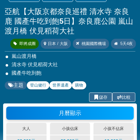
亞航【大阪京都奈良巡禮 清水寺 奈良
鹿 國產牛吃到飽5日】奈良鹿公園 嵐山
渡月橋 伏見稻荷大社
即將成團
日本 / 大阪
桃園國際機場
5天4夜
嵐山渡月橋
清水寺 伏見稻荷大社
國產牛吃到飽
主題
登山健行
世界遺產
購物
儲存
比較
月曆顯示
大人
小孩佔床
小孩不佔床