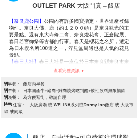
現在的建築物是1633年的再建，正殿是國寶，主佛是一
早餐：
飯店內早餐
面觀音菩薩的木像。清水寺在歷史上，宗教上都占有重
午餐：
嵐山風味套餐 或京都鄉土料理
要地位，而且廟門前城鎮附近的自然環境保持得很好，
晚餐：
為方便逛街，敬請自理
從寺內展望京都市街特別漂亮。
住宿：
京都堀川五條凱富 或 京都烏丸飯店 或 京都東寺舒適飯
【音羽瀧】
順著清水寺奧之院往下，到達音羽瀧。音羽
店ERA 或 Urban Hotel京都 或 三井花園京都四條 或 同級
瀧有金色水、延命水之稱，被列為日本十大名水之首。
【伏見稻荷大社】
據史書記載建於和同4(公元711)年，
是日本全國各地四萬所稻荷神社的總社。稻荷神社主要
是日本人信奉的保佑商業繁榮昌盛、五谷豐收之神的所
飯店→奈良鹿公園 →世界文化遺產~
在地。 伏見稻荷大社位於稻荷山，由樓門、本殿、千本
春日大社散策 →免稅店→大阪城公園
鳥居等構成，綠樹掩映深處，一條看似隧道、由千座朱
第3天
(不上天守閣)→LaLaport &三井
紅色鳥居構成的神祕通道最讓人印象深刻，直通稻荷山
OUTLET PARK 大阪門真→飯店
山頂，是京都獨特風景的代表之一。每年舉行歲旦祭、
稻荷祭、節分祭、田植祭等多種祭祀活動。
備註:清水寺若因維修或訂不到停車位行程改為金閣寺。
【奈良鹿公園】
公園內有許多國寶指定・世界遺產登錄
物件。奈良大佛、鹿（約１２００頭）是奈良觀光的主
要景點。還有東大寺修二會、奈良燈花會、正倉院展、
春日若宮御祭等古都的行事。春天是櫻花之名所，選定
為日本櫻名所
100
選之一，浮見堂周邊也是人氣的花見
景點。