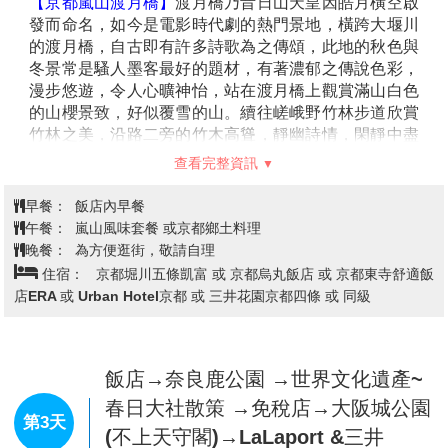
【京都嵐山渡月橋】
渡月橋乃昔日山天皇因皓月橫空啟
發而命名，如今是電影時代劇的熱門景地，橫跨大堰川
的渡月橋，自古即有許多詩歌為之傳頌，此地的秋色與
冬景常是騷人墨客最好的題材，有著濃郁之傳說色彩，
漫步悠遊，令人心曠神怡，站在渡月橋上觀賞滿山白色
的山櫻景致，好似覆雪的山。續往嵯峨野竹林步道欣賞
竹林之美，沿路二旁的竹木高聳，靜幽詩情，閑靜中盡
是畫意。
查看完整資訊
【世界文化遺產：清水寺】
清水寺起源於八世紀末期。