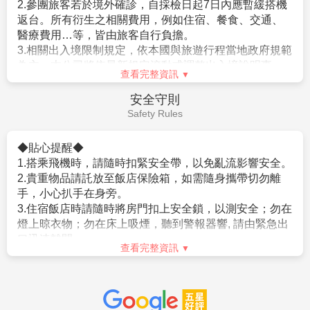
晚歸，不眠不休為各位貴賓服務，為了獎勵她(他)們，故
2.滿六歲一律佔床，小孩佔床為大人團費，不佔床費用另外報
。 申請人所提出的入境目的與從事的活動需一致，且須
建議
每人每天以新台幣$300元作為基本金額的計算方式*
價。
符合日本國的出入國管理及民認定法（以下稱‘入管法’）
旅遊天數
。以6天為例，等於每人新台幣$300*6天
3.本優惠行程報價僅適用持中華民國護照者，不適用外籍人士須
所規定的短期停留之停留資格及停留期間。（特別是 經
=$1800而元，然而導遊小姐(先生)們，仍要以此金額再
加價$3000。
常出入日本國者，以訪問親友為目的等進入日本，須詳
分部份給予辛苦的司機。
4.團體房型都是兩張小床很少有一張大床房(和式房除外)，
盡的說明在日本停留期間的活動相關內容及與親戚、友
查看完整資訊
大床房可做需求，但不保證會有，會以當天入住情形為主。
人之間的關係）。
旅遊須知
5.團體房型很少有正3人房(三張床)，如需求加床可能會是~
。申請人不曾違反入管法第五條第一項各號之相關法令
Travel information
(A)一大床+一行軍床 或 (B)二小床+一行軍床 或 (C)一大床+一
而被判刑者。（因逾期居留日本被強制遣返而尚未經一
小床，
定期間者、違反相關法令被處一年以上的有期徒刑、或
以上可做需求但不保證會有，會以當天入住情形為主，
1.建議旅客於啟程前自行投保旅遊防疫、海外醫療等保
是曾入監服刑等者，有以上拒絕入境相關事由而被日本
若無需求到三人房請分出一人與他人同住，敬請見諒！
險，以建立周全保障。
強制驅離過者）。
6.單人報名者：本行程使用飯店房型為兩人一室，無自然單間。
2.參團旅客若於境外確診，自採檢日起7日內應暫緩搭機
。但是，符合上述條件者也並不表示一定可入境日本，
倘報名本行程的旅客人數無法同住雙人房(例如:單人、三人、報
返台。所有衍生之相關費用，例如住宿、餐食、交通、
敬請留意！
名以此類推)，則須按房型補足價差，實際價差以當團說明為主。
醫療費用…等，皆由旅客自行負擔。
相關規定請參考日本交流協會網站各項說明。或電洽02-
7.貼心提醒：外籍人士需注意二次入境之辦理相關規定，且持外
3.相關出入境限制規定，依本國與旅遊行程當地政府規範
2713-8000。
國護照之旅客團費需另計。
為主，本公司將依最新規定滾動式調整出入境說明事
查看完整資訊
8.本商品所搭乘之班機時間與住宿飯店，以說明會資料為準。
項。
9.如逢上列飯店接到大型團體業務而客滿時，本公司將會以同等
4.提醒您，須遵守旅遊目的國之防疫規範與返臺後之本國
【其他】
安全守則
級飯店取代。
檢役措施。
1.役男出境注意須知
Safety Rules
10.如逢天候、交通狀況、航班異動、遊樂園休園…等因素，本公
5.日本入境提醒，2022年10月11日凌晨零時起（日本時
。役男定義：役男係指年齡屆19歲之年1月1日起，至36