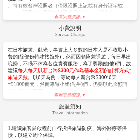
2.
團體報名經確認後，請繳交訂金NT$15,000/人，連續假期
4.行程表上未表明之各項開支，自選建議行程交通及應付
NT$25,000/人。
費用。
※航空作業規定開票後即無法更改，亦無退票價值，請特別注意
查看完整資訊
5.純係私人之消費：如行李超重費、飲料酒類、洗衣、電
並見諒。
話、電報及私人交通費。
簽證說明
3.行程班機時間及降落城市與住宿飯店之確認以說明會為主。
6.個人新辦護照費用。
Visa Instructions
4.本行程班機起降時間為預定，但實際可能略有變更。
5.餐食如遇季節關係或預約狀況不同，若有更改，敬請見諒。
6.如遇觀光地區休假及住宿飯店地點調整，本公司保有變更觀光
【簽證】
行程之權利。如有離隊放棄參觀行程，恕不退費。
1.持中華民國護照進入日本為免簽證。但護照需有有效期
7.若有卡單人報名請補單房費用(請洽業務人員)。
六個月以上。
8.本公司保留有調整行程先後順序的權利。
2.日本政府對入境日本國內之台灣居民，實施免簽証措施
9.行程內設定餐食如遇季節或預約狀況不同，會有更改，敬請見
規定如下：
諒。
。持有效台灣護照者（僅限護照上記載有身分証字號
10.參加本行程之客人本公司有投保旅行業契約責任險250萬，意
者），護照效期是否在返國當天算起六個月以上。
查看完整資訊
外醫療險20萬
。赴日目的以觀光、商務、探親等短期停留目的赴日時
(旅客未滿15歲或70歲以上，依法限制最高新台幣250萬旅行業責
（以工作之目的赴日時，則不符免簽証）。
小費說明
任險)。
。停留期間不得超過90日。
Service Charge
。出發地、入境地點無特別限定。
【特別說明】
3.申請入境日本時須自行舉證符合以下條件：
在日本旅遊、觀光，事實上大多數的日本人是不收取小
1.航空作業規定開票後即無法更改，亦無退票價值，請特別注意
。需持有有效護照。（且在有效期內返回本國或僑居地
費的(除部份特殊旅館外)，然而因領隊兼導遊，每日早出
並見諒。
者）。