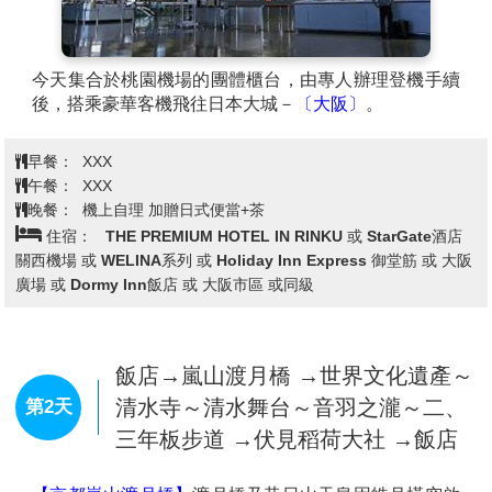
今天集合於桃園機場的團體櫃台，由專人辦理登機手續
後，搭乘豪華客機飛往日本大城－
〔大阪〕
。
早餐：
XXX
午餐：
XXX
晚餐：
機上自理 加贈日式便當+茶
住宿：
THE PREMIUM HOTEL IN RINKU 或 StarGate酒店
關西機場 或 WELINA系列 或 Holiday Inn Express 御堂筋 或 大阪
廣場 或 Dormy Inn飯店 或 大阪市區 或同級
飯店→嵐山渡月橋 →世界文化遺產～
清水寺～清水舞台～音羽之瀧～二、
第2天
三年板步道 →伏見稻荷大社 →飯店