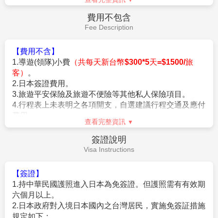
諒。
★參加本行程之客人本公司有投保旅行業契約責任險250萬，醫
費用說明
療險20萬。
Fee Description
★日本新入境審查手續於2007.11.20起實施，前往日本旅客入境
時需提供本人指紋和拍攝臉部照片並接受入境審查官之審查，拒
【費用包含】
絕配合者將不獲准入境。
1.
搭乘直航班機
(
台北
/
大阪關西來回經濟艙機票，一
★【特別說明】
經確認即不可取消或延期
)
。
日本國土交通省於平成24年6月(2012年)發布最新規定，每日行
車時間不得超過10小時（以自車庫實際發車時間為計算基準），
2.
兩地機場稅及燃油附加費。
以有效防止巴士司機因過(疲)勞駕駛所衍生之交通狀況。如因塞
3.
每位旅客可享有免費托運行李來回各
20
公斤及免費
車或其他不可抗力之因素導致行車時間與日本國土交通省制訂之
手提機上行李
7
公斤。
查看完整資訊
法規有相抵觸情況時，以日本國土交通省法規為主。如有造成不
便之處，敬請見諒！（資料來源：日本國土交通省）。
4.
含新台幣
250
萬旅行責任險及新台幣
20
萬意外醫療
費用不包含
★若為包（加）班機行程，依包（加）班機航空公司作業條件，
險。
Fee Description
作業方式將不受國外旅遊定型化契約書中第二十七條規範，如因
旅客個人因素取消旅遊、變更日期或行程之履行，則訂金將不予
【費用不含】
退還，請注意您的旅遊規劃。
1.導遊(領隊)小費
（共每天新台幣$300*5天=$1500/旅
客）
。
【作業規定+注意事項】
2.日本簽證費用。
1.
成團人數：20人並派遣領隊。
3.旅遊平安保險及旅遊不便險等其他私人保險項目。