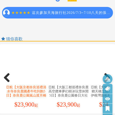
司保有行程調動順序之權利。
間）開始適用以下措施：
歲之年12月31日止，「尚未履行兵役」之具我國國籍在
◆貼心提醒◆
11.本行程無法延長住宿天數、更改行程及航班。
a.恢復免簽證措施，台灣護照入境無須辦理簽證。
台灣地區曾設有戶籍男子。
1.搭乘飛機時，請隨時扣緊安全帶，以免亂流影響安全。
12.如逢旺季或客滿，航空公司要求提早開立機票，繳交尾款時間
。年齡計算：當年－出生年（例：民國106年－87年次＝
2.貴重物品請託放至飯店保險箱，如需隨身攜帶切勿離
將依航空公司規定辦理，敬請見諒！
★由於各國政府或移民局會依疫情情勢隨時快速變更
19歲，87年次出生之役男，於民國106年期間，兵役年
手，小心扒手在身旁。
13.如因個人因素無法成行，已繳付之團體訂金依定型化旅遊契約
入、出境政令規定，本資訊僅供參考。在此，我們仍強
齡皆為19歲）。
3.住宿飯店時請隨時將房門扣上安全鎖，以測安全；勿在
書中之規定辦理。
烈建議旅客於搭機前，務必預先查明各國官方入/出境規
。須親自事先向相關（主管）機關單位申請短期出境許
燈上晾衣物；勿在床上吸煙，聽到警報器響, 請由緊急出
14.行程進行中如放棄行程、飯店住宿，恕不退餘團費。
定，並依各國政府最新發布之相關規定及法令公告為
可，有關役男申請流程、法令限制，相關應備文件或申
口迅速離開。
15.逢旺季或客滿，航空公司要求提早開立機票，繳交尾款時間將
主。
查看完整資訊
請許可之認定，均應依政府機構或現行法令規範辦理。
4.游泳池未開放時請勿擅自入池游泳，並切記勿單獨入
依航空公司規定辦理，不便之處敬請見諒！
。内政部役政署網站（網址：https://www.nca.gov.tw/）
池。
16.本行程為團體旅遊行程，為顧及旅客於出遊期間之人身及其他
【保險】
。外交部領事事務局（網址：https://www.boca.gov.tw/）
5.搭乘船隻請務必穿著救生衣。
安全問題，於旅遊行程期間恕無法接受脫隊之要求；若因此而無
1.本行程包含旅行業責任保險【意外死殘保額新臺幣250
。若有未盡之處，悉依役男出境相關法規、主管機關函
6.搭乘快艇請扶緊把手或坐穩，勿任意移動。
法滿足您的旅遊需求，建議您另行選購團體自由行或航空公司套
萬、意外醫療保額新臺幣20萬 (實支實付)】及旅行社履
釋或公告辦理。
7.海邊戲水請勿超越安全警戒線。
裝自由行，不便之處敬請諒。
約保證保險。
2.雙重國籍或非中華民國國籍者
8.泡溫泉大浴室時不著衣物或泳衣,請先在池外清洗乾淨
17.為考量旅客自身之旅遊安全並顧及同團其它團員之旅遊權益，
*旅客未滿15歲或70歲以上，依保險公司規定最高【意外
。本行程關於護照、簽證相關規定之說明，均係針對持
後再入池內,請注意泡溫泉每次最好以１５分鐘為佳,並攜
年滿70以上及行動不便者之貴賓，須有家人或友人同行始得接受
死殘保額新臺幣200萬元、意外醫療保額新臺幣20萬 (實
中華民國護照之旅客，若貴賓擁有雙重國籍、或持非中
伴同行。
報名，不便之處敬請諒。
支實付)】。
華民國護照者，請先自行辦理並查明所持護照入境「旅
9.搭乘車時請勿任意更換座位，頭、手請勿伸出窗外，上
2.依「旅遊定型化契約」中規定，本公司有告知旅客自行
遊地」及再次入境台灣之簽證及相關規定；如您具備前
下車時注意來車方向以免發生危險。
投保旅行平安保險之義務。因此，為了確保您的權益及
述情況者，請於報名時即告知您的服務人員前述資訊。
10.搭乘纜車時請依序上下，聽從工作人員指揮。
猜你喜歡
避免出國旅遊可能產生的風險，特別提醒及建議您，可
。持非中華民國護照再次入境台灣相關資訊，請向外交
11.團體需一起活動，途中若要離隊需徵得領隊同意以免
視需要購買旅遊平安保險及旅遊不便險。
部領事事務局查明（網址：https://www.boca.gov.tw/）
發生意外。