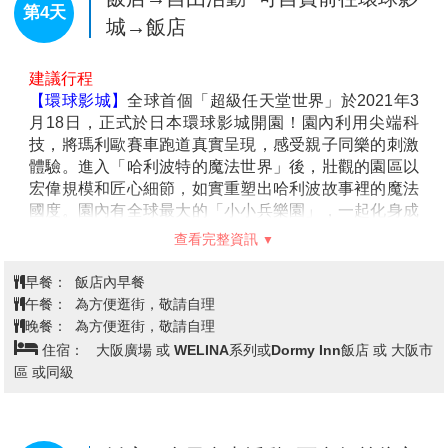
【春日大社】
春日大社是一座位於日本奈良縣奈良市奈
良公園內的神社。舊時被稱作春日神社。建於和銅二
查看完整資訊
年。社內供奉的神明包括武甕槌命、經津主命、天兒屋
根命和比賣神。神社例祭日為
3
月
13
日。建設者為藤原
早餐：
飯店內早餐
不比等。作為古都奈良的文化財的一部分，而被登入世
午餐：
日本國產牛+豬肉+雞肉燒烤吃到飽+軟性飲料無限暢飲
界文化遺產之列。為二十二社之一。
晚餐：
為方便逛街，敬請自理
【日本登記免稅店】
琳瑯滿目各式各樣的禮品，讓您充
住宿：
大阪廣場 或 WELINA系列或Dormy Inn飯店 或 大阪市
份選購親朋好友的禮物。
區 或同級
【大阪城公園】
參觀全世界現存的大阪城為
1931
年由民
間集資重建，外觀
5
層，內部
8
層，高
54.8
米，
7
層以下
為資料館，
8
層為瞭望台。城牆四周建有護城河，附近
有風景秀麗的庭園和亭台樓閣。漫步河邊，奇花异卉，
飯店→自由活動~可自費前往環球影
第4天
滿目青翠，充滿詩情畫意。
城→飯店
【
LaLaport &
三井
OUTLET PARK
大阪門真】
大阪地
區第一間位在市區的
Outlet
購物中心，集結三井集團兩
建議行程
大品牌的最新複合式商場。
【環球影城】
全球首個「超級任天堂世界」於2021年3
月18日，正式於日本環球影城開園！園內利用尖端科
技，將瑪利歐賽車跑道真實呈現，感受親子同樂的刺激
體驗。進入「哈利波特的魔法世界」後，壯觀的園區以
宏偉規模和匠心細節，如實重塑出哈利波故事裡的魔法