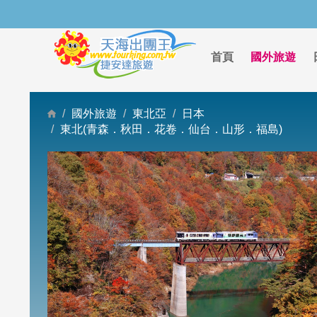
首頁
國外旅遊
國外旅遊
東北亞
日本
東北(青森．秋田．花卷．仙台．山形．福島)