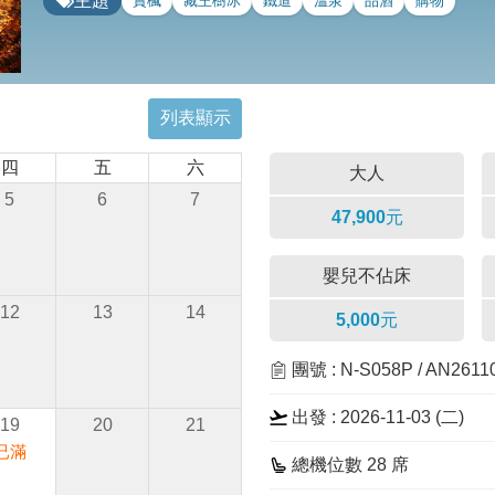
主題
賞楓
藏王樹冰
鐵道
溫泉
品酒
購物
列表顯示
四
五
六
大人
5
6
7
47,900元
嬰兒不佔床
12
13
14
5,000元
團號 : N-S058P / AN261
出發 : 2026-11-03 (二)
19
20
21
已滿
總機位數 28 席