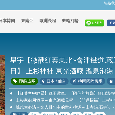
聯絡我
日本韓國
東南亞
歐洲長程
郵輪河輪
星宇【微醺紅葉東北~會津鐵道.藏
日】 上杉神社 東光酒藏 溫泉泡湯
即將成團
日本 / 仙台
桃園國際機場
【紅葉空中絕景】藏王纜車、【阿信的故鄉】銀山溫泉
上杉家御用酒屋～東光酒藏見學、【開運招福】上杉神
眺此生必訪～文人俳句中的世外桃源～山寺(立石寺)、