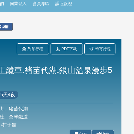
們
同業登入
會員專區
護照簽證
列印行程
PDF下載
轉寄行程
王纜車.豬苗代湖.銀山溫泉漫步5
5天4夜
街、豬苗代湖
社、會津鐵道
小芥子館