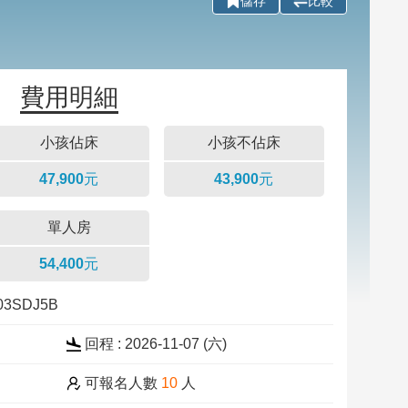
儲存
比較
費用明細
小孩佔床
小孩不佔床
47,900元
43,900元
單人房
54,400元
103SDJ5B
回程 : 2026-11-07 (
六
)
可報名人數
10
人