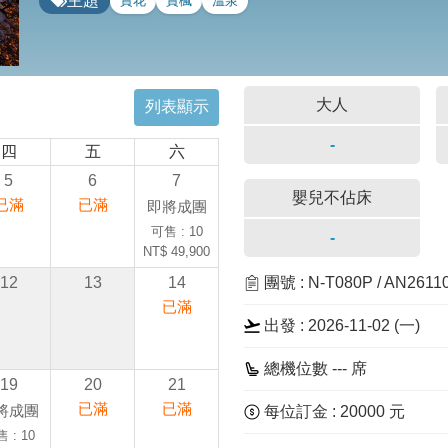
主題
賞花
賞楓
溫泉
大人
列表顯示
-
四
五
六
5
6
7
嬰兒不佔床
已滿
已滿
即將成團
可售 : 10
-
NT$ 49,900
12
13
14
團號 : N-T080P / AN261
已滿
出發 : 2026-11-02 (一)
總機位數 --- 席
19
20
21
已滿
已滿
將成團
每位訂金 : 20000 元
 : 10