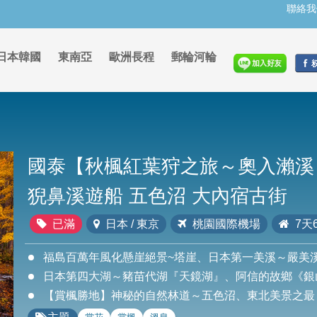
聯絡我
日本韓國
東南亞
歐洲長程
郵輪河輪
國泰【秋楓紅葉狩之旅～奧入瀨溪 
猊鼻溪遊船 五色沼 大內宿古街
已滿
日本 / 東京
桃園國際機場
7天
福島百萬年風化懸崖絕景~塔崖、日本第一美溪～嚴美
日本第四大湖～豬苗代湖『天鏡湖』、阿信的故鄉《銀
【賞楓勝地】神秘的自然林道～五色沼、東北美景之最