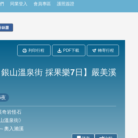
們
同業登入
會員專區
護照簽證
列印行程
PDF下載
轉寄行程
銀山溫泉街 採果樂7日】嚴美溪
6夜
溪奇岩怪石
山溫泉街》
～奧入瀨溪