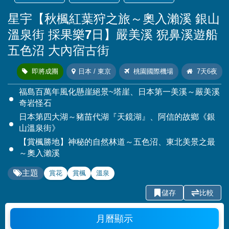
星宇【秋楓紅葉狩之旅～奧入瀨溪 銀山
溫泉街 採果樂7日】嚴美溪 猊鼻溪遊船
五色沼 大內宿古街
即將成團
日本 / 東京
桃園國際機場
7天6夜
福島百萬年風化懸崖絕景~塔崖、日本第一美溪～嚴美溪
奇岩怪石
日本第四大湖～豬苗代湖『天鏡湖』、阿信的故鄉《銀
山溫泉街》
【賞楓勝地】神秘的自然林道～五色沼、東北美景之最
～奧入瀨溪
主題
賞花
賞楓
溫泉
儲存
比較
月曆顯示