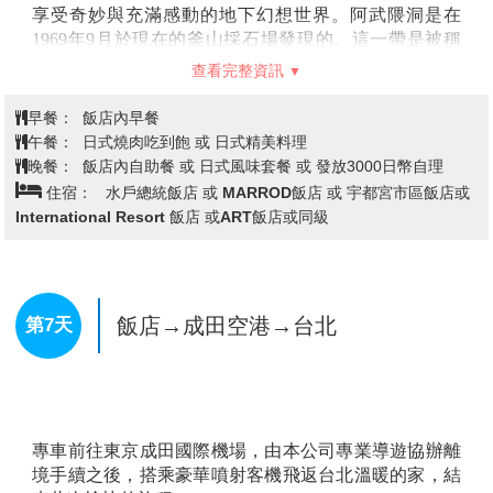
東北地區歷史建築物特有的建築物，如豐田館、寢殿
造、無量光院‧柳之御所，以及伽羅御所內的建築物等。
進而成為日本的大河劇或是廣告拍攝的舞台。而園區內
有著許多能體驗中世紀日本生活的活動項目，今日則帶
您前往體驗平安貴族的日常生活，來一趟穿越平安時代
之旅。
查看完整資訊
【日本百景～猊鼻溪】
搭乘遊船欣賞峽谷之美，「猊鼻
溪」的「猊鼻」則是因為開拓者「佐藤猊
巌
」在溪谷上
早餐：
飯店內早餐
遊攬勝折返時發現岩壁上有塊突出的大鍾乳石，形狀像
午餐：
猊鼻溪船上風味餐 若預定客滿改吃日式小火鍋套餐
是獅子，而獅子在古意中則稱之為「猊」，因此得猊鼻
晚餐：
飯店內自助餐 或 飯店內會席料 理 或 日式風味套餐
溪之名。一年四季各有不同風景，乘著輕舟小船穿梭在
住宿：
乃木溫泉飯店 或 那須溫泉飯店 或 秋保溫泉飯店 或 裏
兩岸溪谷，聽著船夫哼著船歌，氣氛相當不錯。
磐梯湖畔渡假村 或 Mercure裏磐梯溫泉飯店 或 星野盤梯山溫泉飯
【嚴美溪】
位於岩手縣平泉市外西南方。嚴美溪有『日
店 或東山GRAND飯店或ROUTEINN飯店或岳溫泉 山之宿飯店或同
本第一美溪』之稱，是磐井川數萬年切割而成的，蜿蜒
級
2
公里，岩石、瀑布及急流為其特色。激烈的水流切割
溪谷中的巨石，形成許多地形險峭、線條奇特的岩石。
嚴美溪上游也有許多小型瀑布，景色十分壯觀，當地名
產－『
AKKODANGO
』，用竹籃及纜繩隔岸傳遞買
飯店→阿武隈洞→日立海濱公園→飯
第6天
賣，十分特別。先將錢放入籃子並敲擊板子，籃子就會
店
被拉回對岸的店，再次送回時，籃子已裝有
AKKODANGO
和茶水，非常特別。