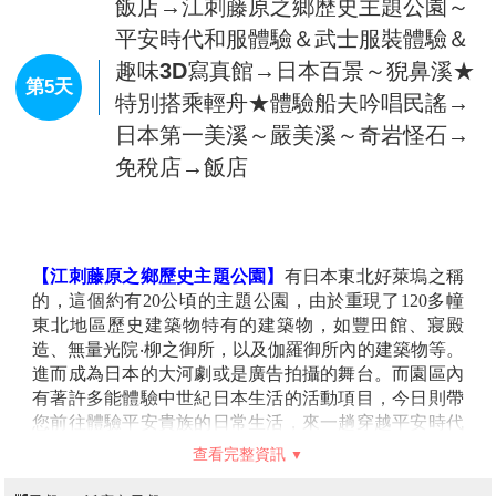
**
全球氣候變化莫測，每年收穫期長短難預測，實際採
住宿：
安比溫泉飯店 或 花卷溫泉飯店 或 鹿角溫泉 或 愛真館
果種類請依各家果園收穫量為主，採摘規定不盡相同，
或 紫苑飯店 雫石王子大飯店或Route.Inn飯店或ART 盛岡酒店或盛
將依前往果園的規定為準，敬請知悉。
岡大都會飯店或同級
**
如遇不適摘採或果園預約額滿時則送兩顆蘋果
【銀山溫泉街】
因銀礦產地而得名的銀山溫泉，已有
400
年的歷史。沿著銀山川溪谷而建，河岸兩旁保留完
整大正至昭和時期的木造老式旅館、石
飯店→【賞楓勝地】十和田湖→發荷
板道、小橋、瓦
斯燈，搭配潺潺水流，氣氛 寧靜，宛如世外桃源。銀山
峠展望台→【賞楓勝地】東北美景之
第4天
溫泉因為拍攝著名電視劇「阿信」而風糜一時，劇中是
最～奧入瀨溪→飯店
阿信母親打工的地方，阿信因為想念母親也時常來到這
裡。也由於受惠「阿信」而 爆紅，因此被封為是「阿信
的故鄉」。巧合的是，劇中阿信母親打工的溫泉旅館
【
十和田湖】
跨秋田和青森兩縣之火山湖，海拔
400
公
「能登屋」，傳說也是宮崎駿《神隱少女》動畫中繪製
尺，周圍長約
46.2
公里，典型的二重式火山湖，底部深
的油屋所參考的藍圖。讓我們 就跟著阿信的腳步，一起
達
326.8
公尺，在深度上為日本第三大湖，為日本東北地
進入宮崎駿的童話世界。
區別具代表性的著名景點。十和田山上的金黃櫸木與赤
【鳴子峽】
因大谷川侵蝕形成的大峽谷，位於鳴子溫泉
紅楓葉間的美麗對比，倒映在湖面上形成一幅色彩斑斕
和中山平溫泉之間，全長約為
4.5
公里的溪谷。懸崖延綿
的風景畫。無論是由岸觀湖或由湖觀岸，都是令人驚豔
約
100
公尺，豐富的奇形岩石與樹木形成雄偉景觀，更
的秋日美景。
獲指定為宮城縣名勝。
【發荷峠展望台】
座落於樹海線的終點位置，海拔
631
查看完整資訊
公尺高的瞭望台正對著外輪山，背對著南八甲田的櫛ヶ