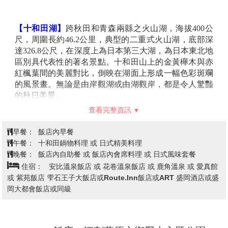
【豬苗代湖】
位於磐梯朝日國立公園的外入口處，此湖
猶如天鏡把磐梯山的英姿映照在湖面上，因而也被稱作
飯店→遠眺松尾芭蕉筆下之立石寺→
「天鏡湖」，湖水的透明度在世界上也數一數二，倒映
採果樂～採蘋果30分鐘吃到飽→跟著
在湖面的是週圍盤梯山的美景，特別是秋季時的楓紅姿
阿信遊山形～阿信的故鄉《銀山溫泉
第3天
態，更堪稱一絕。
街》散策→【賞楓勝地】鳴子峽→飯
【五色沼】
是盤梯山噴火所形成、
20
至
30
個沼澤的湖群
總稱，湖水清麗秀美，顏色塊麗而富有變化，色彩有如
店
渲染的畫一般，由翠綠、湛藍、深紫、咖啡等美麗的顏
色交織而成，每個沼澤會有不同的顏色，路線兩旁全是
【瞭望山寺】
西元
860
年由慈覺大師所建，作為比叡山
天然原始的樹林，秋天時湖水的顏色和楓葉的紅，相映
延歷寺的別院，整座山屬石灰岩地質。從修行者參道的
成趣，成為無與倫比的美麗景致。
階梯往上走，階梯狹窄且蜿蜒，和風輕拂，茂密杉木高
聳入雲擋住太陽，沙沙聲不斷從遠方傳來，十分神秘。
俳句詩人松尾芭蕉的句碑及肖像佇立途中，芭蕉於《奧
之細道》一書中提到，
1689
年旅行到山寺，形容這裏風
光優雅並寫下「清閒之地，只聞蟬聲」，隨著季節變
化，景色也隨之不同。
查看完整資訊
【採果樂】
前往果園體驗採摘水果的樂趣。本社特別安
排採果讓貴賓能充分品嘗到日本鮮甜可口當季水果。
早餐：
飯店內早餐
**
若標註吃到飽則為現場現採現吃，若外帶須另行自費
午餐：
芭蕉風味餐或 日式精美料理
購買。
晚餐：
飯店內自助餐 或 飯店內會席料理 或 日式風味套餐