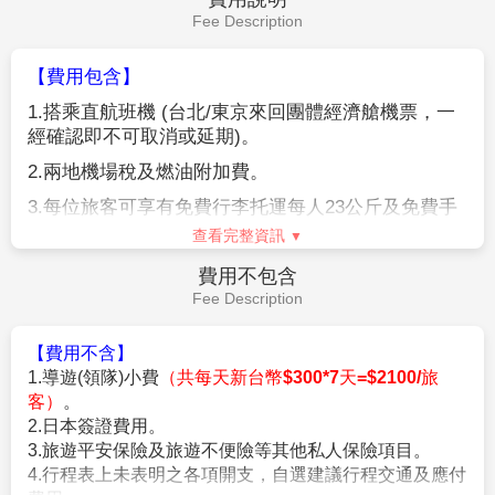
飯店→成田空港→台北
第7天
1973
年規劃完畢洞內參觀路線後對外開放，阿武隈洞的
一般參觀路線長度約
600
公尺左右。從入口走到約
150
公
尺處有一個岔路可前往「探險路線」（約
120
公尺），
如加上這條路線則為
720
公尺長。包含未開放的路線在
內，洞內的總長度為約
3,300
公尺，視今後的探勘進度而
定，有可能進一步延長。洞內有著各式各樣不同形狀的
專車前往東京成田國際機場，由本公司專業導遊協辦離
鐘乳石，不僅看得到石筍與石柱，也能欣賞到洞穴石盾
境手續之後，搭乘豪華噴射客機飛返台北溫暖的家，結
（上方為圓盤狀的鐘乳石）與地下水的侵蝕痕跡。
束此次愉快的旅程。
**
如
欲休館每人退費日幣
1000
元
**
【日立海濱公園】
位於日本茨城縣的日立海濱公園
早餐：
飯店內早餐
(Hitachi Seaside Park)
是著名的旅遊勝地，佔地達到
190
公
午餐：
機上美食
頃，佔地遼闊的海濱公園，放眼過去四周都是美麗的花
晚餐：
XXX
海。一年四季都有不同的花草美景，熱鬧繽紛，搭配靜
住宿：
溫暖的家
靜佇立的摩天輪，宛如童話故事場景的氛圍，絕對不容
錯過。
※因花卉是自然開花現象，花期及花況會因生態環境、
作業規定
天候因素
(
下雨、颱風、氣溫
..
等等
)
而有所影響，故難以
Operation Rules
準確評估，如花況未如預期，敬請見諒。
※如遇日立海濱公園休館或掃帚草移除則改走日本三大
【參團報名應注意事項】
名園水戶偕樂園賞楓。
※本行程為聯營團體，出團名稱~日本精緻假期。