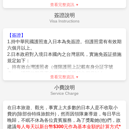
★本行程班機起降時間為預定，但實際可能略有變更。
★如遇行程休館或突發狀況等導致行程無法前往，則依當地門票
金額進行退費。
★本公司保留有調整行程先後序的權利。
★行程內設訂餐食如遇季節或預約狀況不同，會有更改，敬請見
查看完整資訊
諒。
★參加本行程之客人本公司有投保旅行業契約責任險250萬，醫
費用說明
療險20萬。
Fee Description
★日本新入境審查手續於2007.11.20起實施，前往日本旅客入境
時需提供本人指紋和拍攝臉部照片並接受入境審查官之審查，拒
【費用包含】
絕配合者將不獲准入境。
1.
搭乘直航班機 (台北/東京來回團體經濟艙機票，一
★【特別說明】
經確認即不可取消或延期)。
日本國土交通省於平成24年6月(2012年)發布最新規定，每日行
車時間不得超過10小時（以自車庫實際發車時間為計算基準），
2.
兩地機場稅及燃油附加費。
以有效防止巴士司機因過(疲)勞駕駛所衍生之交通狀況。如因塞
3.
每位旅客可享有免費行李托運每人23公斤及免費手
車或其他不可抗力之因素導致行車時間與日本國土交通省制訂之
提機上行李7公斤。
查看完整資訊
法規有相抵觸情況時，以日本國土交通省法規為主。如有造成不
便之處，敬請見諒！（資料來源：日本國土交通省）。
4.
含新台幣
250
萬旅行責任險及新台幣
20
萬意外醫療
費用不包含
★若為包（加）班機行程，依包（加）班機航空公司作業條件，
險。
Fee Description
作業方式將不受國外旅遊定型化契約書中第二十七條規範，如因