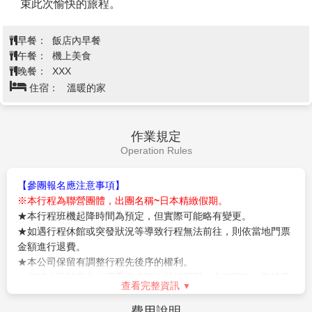
【免稅店】
您可自由購物送給親朋好友
【阿武隈洞】
歷經約
8,000
萬年的歲月由大自然淬煉而成
的造型美景。全長
600
公尺的洞內擁有眾多種類與數量
的鐘乳石，堪稱東洋第一。洞內最大的洞穴「瀧根御
殿」、日本的鐘乳洞中首次導入舞臺演出用的調光系統
所打造的「月世界」等很多景點值得一看。歡迎您盡情
享受奇妙與充滿感動的地下幻想世界。阿武隈洞是在
1969
年
9
月於現在的釜山採石場發現的。這一帶是被稱
作阿武隈高地的高原地帶，位於中央位置的大瀧根山西
查看完整資訊
側坡地是稱作仙台平的廣闊的喀斯特台地。自古以來便
是開採大量石灰岩與大理石的土地。阿武隈洞也是在開
早餐：
飯店內早餐
採石灰岩時被發現的。釜山採石場雖然在發現阿武隈洞
午餐：
日式燒肉吃到飽 或 日式精美料理
的那年便停止營業，但現在的停車場旁邊等處依然可見
晚餐：
飯店內自助餐 或 日式風味套餐 或 發放3000日幣自理
原來的開採地點的石灰岩礦苗。
住宿：
水戶總統飯店 或 MARROD飯店 或 宇都宮市區飯店或
當初發現的阿武隈洞的入口位於現在的觀光洞的出口附
International Resort 飯店 或ART飯店或同級
近，僅為深
12
公尺的縱穴與往北
60
公尺、往西南
15
公尺
的橫穴所組成的小規模洞穴。
1970
年
3
月由日本大學的
探險隊進入洞內探勘，在原先以為是終點的北端的通氣
孔前方發現阿武隈洞的主要洞穴部分，並於
4
年後的