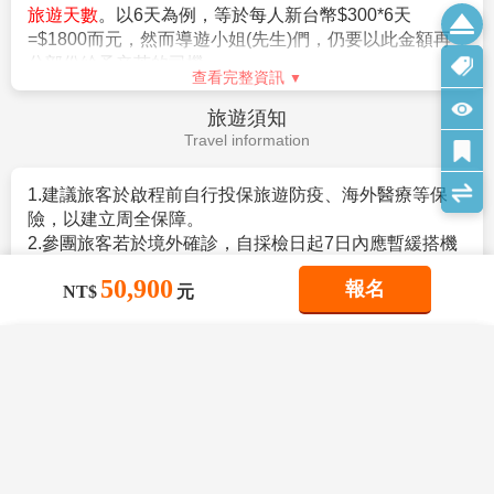
旅客個人因素取消旅遊、變更日期或行程之履行，則訂金將不予
【費用不含】
退還，請注意您的旅遊規劃。
1.導遊(領隊)小費
（共每天新台幣$300*7天=$2100/旅
客）
。
【作業規定+注意事項】
2.日本簽證費用。
1.
成團人數：20人並派遣領隊。
3.旅遊平安保險及旅遊不便險等其他私人保險項目。
2.
團體報名經確認後，請繳交訂金NT$20,000/人，連續假期
4.行程表上未表明之各項開支，自選建議行程交通及應付
NT$30,000/人。
費用。
※航空作業規定開票後即無法更改，亦無退票價值，請特別注意
查看完整資訊
5.純係私人之消費：如行李超重費、飲料酒類、洗衣、電
並見諒。
話、電報及私人交通費。
簽證說明
3.行程班機時間及降落城市與住宿飯店之確認以說明會為主。
6.個人新辦護照費用。
Visa Instructions
4.本行程班機起降時間為預定，但實際可能略有變更。
5.餐食如遇季節關係或預約狀況不同，若有更改，敬請見諒。
50,900
報名
NT$
元
6.如遇觀光地區休假及住宿飯店地點調整，本公司保有變更觀光
【簽證】
行程之權利。如有離隊放棄參觀行程，恕不退費。
1.持中華民國護照進入日本為免簽證。但護照需有有效期
7.若有卡單人報名請補單房費用(請洽業務人員)。
×
×
六個月以上。
×
我儲存的商品
我瀏覽過的商品
商品比較清單
清除全部
清除全部
清除全部
開始比較
8.本公司保留有調整行程先後順序的權利。
2.日本政府對入境日本國內之台灣居民，實施免簽証措施
×
主題精選行程
9.行程內設定餐食如遇季節或預約狀況不同，會有更改，敬請見
規定如下：
×
諒。
。持有效台灣護照者（僅限護照上記載有身分証字號
星宇【秋楓紅葉狩之旅～奧入瀨溪 銀山溫
目前沒有儲存商品
10.參加本行程之客人本公司有投保旅行業契約責任險250萬，意
目前沒有比較商品
者），護照效期是否在返國當天算起六個月以上。
泉街 採果樂7日】嚴美溪 猊鼻溪遊船 五色
花季楓紅
查看完整資訊
外醫療險20萬
。赴日目的以觀光、商務、探親等短期停留目的赴日時
沼 大內宿古街
50,900