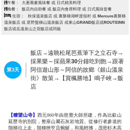
台北→成田空港→飯店
第1天
今日懷著愉快心情，集合於桃園國際機場，由本公司專
業導遊協助辦理登機手續後，搭乘豪華客機飛往日本第
一大城－
【東京】。
抵達後由專車接送至飯店休息準備
明日美好旅程
早餐：
XXX
午餐：
XXX
晚餐：
機上美食
住宿：
水戶總統飯店 或 MARROD飯店 或 宇都宮市區飯店 或
International Resort 飯店或ART飯店或同級
飯店→【福島三十景】百萬年風化懸
崖絕景~塔崖→山中歲月～江戶風情
『大內宿古街』→日本第四大湖～豬
第2天