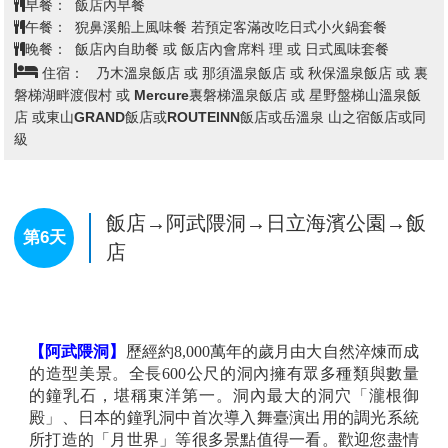
峰，可飽覽十和田湖四周的美景。
早餐：
飯店內早餐
【奧入瀨溪】
特別安排健走賞楓路線，全程大約
2
小時
午餐：
十和田鍋物料理 或 日式精美料理
半左右
晚餐：
飯店內自助餐 或 飯店內會席料理 或 日式風味套餐
是十和田湖唯一流出的溪流，被奉為是日本東北最美的
住宿：
安比溫泉飯店 或 花卷溫泉飯店 或 鹿角溫泉 或 愛真館
景勝。從上遊十和田湖的子之口到下遊燒山這一段全長
或 紫苑飯店 雫石王子大飯店或Route.Inn飯店或ART 盛岡酒店或盛
14.2
公里的森林步道，越是往深處走越見讚嘆！故命名
岡大都會飯店或同級
為「奥入瀬」。比起十和田湖的静態湖水之美，由千變
萬化的水流所產生的躍動感，更加引人入勝。而由於十
和田湖有自然調節流量的功能，所以奧入瀨溪不需要擔
心洪水的問題，使得溪流邊可以設有與溪流同樣高度的
飯店→江刺藤原之鄉歷史主題公園～
步道和車道，是為一奇！而延著滿佈山毛櫸、扁柏及楓
平安時代和服體驗＆武士服裝體驗＆
葉樹的原始森林步道攬勝，可以欣賞到阿修羅之流、飛
趣味3D寫真館→日本百景～猊鼻溪★
金之流、白銀之流、萬兩之流等著名激流，和銚子大
第5天
特別搭乘輕舟★體驗船夫吟唱民謠→
瀧、雲井之瀧、九段瀑布、不老瀑布、雙龍瀑布等
14
個
著名瀑布，景觀變化之美難以用言語形容。
日本第一美溪～嚴美溪～奇岩怪石→
免稅店→飯店
【江刺藤原之鄉歷史主題公園】
有日本東北好萊塢之稱
的，這個約有
20
公頃的主題公園，由於重現了
120
多幢