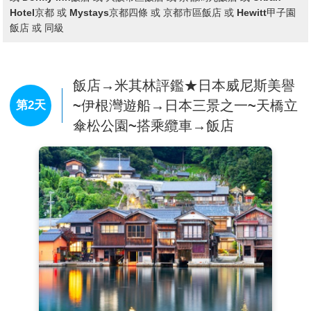
Hotel京都 或 Mystays京都四條 或 京都市區飯店 或 Hewitt甲子園
飯店 或 同級
飯店→米其林評鑑★日本威尼斯美譽
~伊根灣遊船→日本三景之一~天橋立
第2天
傘松公園~搭乘纜車→飯店