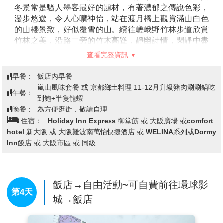
冬景常是騷人墨客最好的題材，有著濃郁之傳說色彩，
漫步悠遊，令人心曠神怡，站在渡月橋上觀賞滿山白色
的山櫻景致，好似覆雪的山。續往嵯峨野竹林步道欣賞
竹林之美，沿路二旁的竹木高聳，靜幽詩情，閑靜中盡
是畫意。
查看完整資訊
【世界文化遺產：清水寺】
清水寺起源於八世紀末期。
現在的建築物是1633年的再建，正殿是國寶，主佛是一
早餐：
飯店內早餐
面觀音菩薩的木像。清水寺在歷史上，宗教上都占有重
嵐山風味套餐 或 京都鄉土料理 11-12月升級豬肉涮涮鍋吃
午餐：
要地位，而且廟門前城鎮附近的自然環境保持得很好，
到飽+半隻龍蝦
從寺內展望京都市街特別漂亮。
晚餐：
為方便逛街，敬請自理
【音羽瀧】
順著清水寺奧之院往下，到達音羽瀧。音羽
住宿：
Holiday Inn Express 御堂筋 或 大阪廣場 或comfort
瀧有金色水、延命水之稱，被列為日本十大名水之首。
hotel 新大阪 或 大阪難波南萬怡快捷酒店 或 WELINA系列或Dormy
備註:清水寺若因維修或訂不到停車位行程改為金閣寺
Inn飯店 或 大阪市區 或 同級
【日本登記免稅店】
琳瑯滿目各式各樣的禮品，讓您充
份選購親朋好友的禮物。
【LaLaport &三井OUTLET PARK 大阪門真】
大阪地
區第一間位在市區的Outlet 購物中心，集結三井集團兩
飯店→自由活動~可自費前往環球影
第4天
大品牌的最新複合式商場。
城→飯店
※11-12月若龍蝦缺貨或餐廳客滿則改為國產牛燒肉吃
到飽+軟飲暢飲