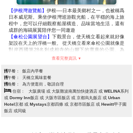
【伊根灣遊覽船】
伊根—-日本最美鄉村之一，也被稱爲
日本威尼斯。乘坐伊根灣巡游觀光船，在平穩的海上旅
程中，您可以仔細觀察船屋構造、品味當地生活，還有
成群的海鷗展翼陪伴您一同遨遊
【傘松公園展望台】
下觀景台，使天橋立看起來就好像
架設在天上的浮橋一般。 從天橋立看來傘松公園就像是
對岸西國第28名剎成相寺的山腳下的寬廣的公園。為
「橋立三大奇觀」之一，「胯下觀景」名勝很有名，園
查看完整資訊
內也設立了胯位於成相山山腰上是可將天橋立周邊美景
盡收眼底的最佳地點，站在著名的「胯間展望台」上，
早餐：
飯店內早餐
彎下腰由兩腿之間看出去，讓天幕與海面顛倒過來，天
午餐：
天橋立風味套餐
橋立彷彿是一條在空中騰雲駕霧的飛龍，又像是一座從
晚餐：
為方便逛街，敬請自理
天而降的一字橋，您可以讓想像力自由馳騁，靜心觀察
住宿：
大阪廣場 或 大阪難波南萬怡快捷酒店 或 WELINA系列
大自然優美絕妙的巧奪天工。
或 Dormy Inn飯店 或 大阪市區飯店 或 京都烏丸飯店 或 Urban
Hotel京都 或 Mystays京都四條 或 京都市區飯店 或 Hewitt甲子園
飯店 或同級