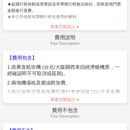
★如遇行程休館或突發狀況等導致行程無法前往，則依當地門票
金額進行退費。
★本公司保留有調整行程先後序的權利。
★行程內設訂餐食如遇季節或預約狀況不同，會有更改，敬請見
查看完整資訊
諒。
★參加本行程之客人本公司有投保旅行業契約責任險250萬，醫
費用說明
療險20萬。
Fee Description
★日本新入境審查手續於2007.11.20起實施，前往日本旅客入境
時需提供本人指紋和拍攝臉部照片並接受入境審查官之審查，拒
【費用包含】
絕配合者將不獲准入境。
1.
搭乘直航班機
(
台北
/
大阪關西來回經濟艙機票，一
★【特別說明】
經確認即不可取消或延期
)
。
日本國土交通省於平成24年6月(2012年)發布最新規定，每日行
車時間不得超過10小時（以自車庫實際發車時間為計算基準），
2.
兩地機場稅及燃油附加費。
以有效防止巴士司機因過(疲)勞駕駛所衍生之交通狀況。如因塞
3.
每位旅客可享有免費托運行李來回各
23
公斤及免費
車或其他不可抗力之因素導致行車時間與日本國土交通省制訂之
手提機上行李
7
公斤。
查看完整資訊
法規有相抵觸情況時，以日本國土交通省法規為主。如有造成不
便之處，敬請見諒！（資料來源：日本國土交通省）。
4.
含新台幣
250
萬旅行責任險及新台幣
20
萬意外醫療
費用不包含
★若為包（加）班機行程，依包（加）班機航空公司作業條件，
險。
Fee Description
作業方式將不受國外旅遊定型化契約書中第二十七條規範，如因
旅客個人因素取消旅遊、變更日期或行程之履行，則訂金將不予