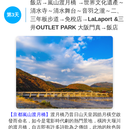
飯店→嵐山渡月橋 →世界文化遺產～
清水寺～清水舞台～音羽之瀧～二、
第3天
三年板步道→免稅店→LaLaport &三
井OUTLET PARK 大阪門真→飯店
【京都嵐山渡月橋】
渡月橋乃昔日山天皇因皓月橫空啟
發而命名，如今是電影時代劇的熱門景地，橫跨大堰川
的渡月橋，自古即有許多詩歌為之傳頌，此地的秋色與