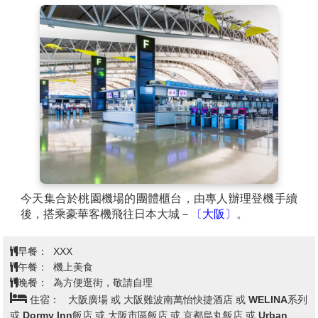
今天集合於桃園機場的團體櫃台，由專人辦理登機手續
後，搭乘豪華客機飛往日本大城－
〔大阪〕
。
早餐：
XXX
午餐：
機上美食
晚餐：
為方便逛街，敬請自理
住宿：
大阪廣場 或 大阪難波南萬怡快捷酒店 或 WELINA系列
或 Dormy Inn飯店 或 大阪市區飯店 或 京都烏丸飯店 或 Urban