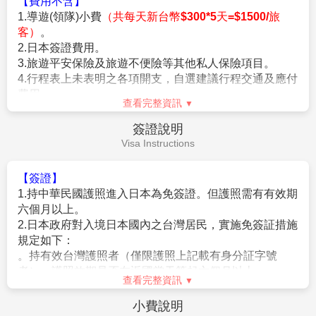
【費用不含】
退還，請注意您的旅遊規劃。
1.導遊(領隊)小費
（共每天新台幣$300*5天=$1500/旅
客）
。
【作業規定+注意事項】
2.日本簽證費用。
1.
成團人數：20人並派遣領隊。
3.旅遊平安保險及旅遊不便險等其他私人保險項目。
2.
團體報名經確認後，請繳交訂金NT$20,000/人，連續假期
4.行程表上未表明之各項開支，自選建議行程交通及應付
NT$25,000/人。
費用。
※航空作業規定開票後即無法更改，亦無退票價值，請特別注意
查看完整資訊
5.純係私人之消費：如行李超重費、飲料酒類、洗衣、電
並見諒。
話、電報及私人交通費。
簽證說明
3.行程班機時間及降落城市與住宿飯店之確認以說明會為主。
6.個人新辦護照費用。
Visa Instructions
4.本行程班機起降時間為預定，但實際可能略有變更。
5.餐食如遇季節關係或預約狀況不同，若有更改，敬請見諒。
6.如遇觀光地區休假及住宿飯店地點調整，本公司保有變更觀光
【簽證】
行程之權利。如有離隊放棄參觀行程，恕不退費。
1.持中華民國護照進入日本為免簽證。但護照需有有效期
7.若有卡單人報名請補單房費用(請洽業務人員)。
六個月以上。
8.本公司保留有調整行程先後順序的權利。
2.日本政府對入境日本國內之台灣居民，實施免簽証措施
9.行程內設定餐食如遇季節或預約狀況不同，會有更改，敬請見
規定如下：
諒。
。持有效台灣護照者（僅限護照上記載有身分証字號
10.參加本行程之客人本公司有投保旅行業契約責任險250萬，意
者），護照效期是否在返國當天算起六個月以上。
查看完整資訊
外醫療險20萬
。赴日目的以觀光、商務、探親等短期停留目的赴日時
(旅客未滿15歲或70歲以上，依法限制最高新台幣250萬旅行業責
（以工作之目的赴日時，則不符免簽証）。
小費說明
任險)。