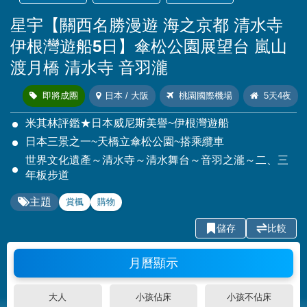
星宇【關西名勝漫遊 海之京都 清水寺
伊根灣遊船5日】傘松公園展望台 嵐山
渡月橋 清水寺 音羽瀧
即將成團
日本 / 大阪
桃園國際機場
5天4夜
米其林評鑑★日本威尼斯美譽~伊根灣遊船
日本三景之一~天橋立傘松公園~搭乘纜車
世界文化遺產～清水寺～清水舞台～音羽之瀧～二、三
年板步道
主題
賞楓
購物
儲存
比較
月曆顯示
大人
小孩佔床
小孩不佔床