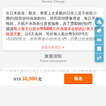
。停留期間不得超過90日。
Service Charge
。出發地、入境地點無特別限定。
【特別說明】
3.申請入境日本時須自行舉證符合以下條件：
在日本旅遊、觀光，事實上大多數的日本人是不收取小
1.航空作業規定開票後即無法更改，亦無退票價值，請特別注意
。需持有有效護照。（且在有效期內返回本國或僑居地
費的(除部份特殊旅館外)，然而因領隊兼導遊，每日早出
並見諒。
者）。
晚歸，不眠不休為各位貴賓服務，為了獎勵她(他)們，故
2.滿六歲一律佔床，小孩佔床為大人團費，不佔床費用另外報
。 申請人所提出的入境目的與從事的活動需一致，且須
建議
每人每天以新台幣$300元作為基本金額的計算方式*
價。
符合日本國的出入國管理及民認定法（以下稱‘入管法’）
旅遊天數
。以6天為例，等於每人新台幣$300*6天
3.本優惠行程報價僅適用持中華民國護照者，不適用外籍人士須
所規定的短期停留之停留資格及停留期間。（特別是 經
=$1800而元，然而導遊小姐(先生)們，仍要以此金額再
加價$3000。
常出入日本國者，以訪問親友為目的等進入日本，須詳
分部份給予辛苦的司機。
4.團體房型都是兩張小床很少有一張大床房(和式房除外)，
盡的說明在日本停留期間的活動相關內容及與親戚、友
查看完整資訊
大床房可做需求，但不保證會有，會以當天入住情形為主。
人之間的關係）。
旅遊須知
5.團體房型很少有正3人房(三張床)，如需求加床可能會是~
。申請人不曾違反入管法第五條第一項各號之相關法令
Travel information
(A)一大床+一行軍床 或 (B)二小床+一行軍床 或 (C)一大床+一
而被判刑者。（因逾期居留日本被強制遣返而尚未經一
小床，
定期間者、違反相關法令被處一年以上的有期徒刑、或
以上可做需求但不保證會有，會以當天入住情形為主，
1.建議旅客於啟程前自行投保旅遊防疫、海外醫療等保
是曾入監服刑等者，有以上拒絕入境相關事由而被日本
38,900
若無需求到三人房請分出一人與他人同住，敬請見諒！
險，以建立周全保障。
報名
強制驅離過者）。
NT$
元
6.單人報名者：本行程使用飯店房型為兩人一室，無自然單間。
2.參團旅客若於境外確診，自採檢日起7日內應暫緩搭機
。但是，符合上述條件者也並不表示一定可入境日本，
倘報名本行程的旅客人數無法同住雙人房(例如:單人、三人、報
返台。所有衍生之相關費用，例如住宿、餐食、交通、
敬請留意！
×
×
×
名以此類推)，則須按房型補足價差，實際價差以當團說明為主。
醫療費用…等，皆由旅客自行負擔。
我儲存的商品
我瀏覽過的商品
相關規定請參考日本交流協會網站各項說明。或電洽02-
商品比較清單
清除全部
清除全部
清除全部
開始比較
7.貼心提醒：外籍人士需注意二次入境之辦理相關規定，且持外
3.相關出入境限制規定，依本國與旅遊行程當地政府規範
2713-8000。
×
主題精選行程
國護照之旅客團費需另計。
為主，本公司將依最新規定滾動式調整出入境說明事