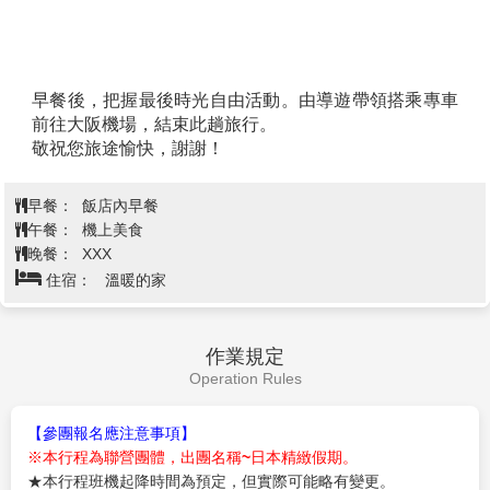
早餐後，把握最後時光自由活動。由導遊帶領搭乘專車
前往大阪機場，結束此趟旅行。
敬祝您旅途愉快，謝謝！
早餐：
飯店內早餐
午餐：
機上美食
晚餐：
XXX
住宿：
溫暖的家
作業規定
Operation Rules
【參團報名應注意事項】
※本行程為聯營團體，出團名稱~日本精緻假期。
★本行程班機起降時間為預定，但實際可能略有變更。