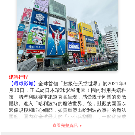
建議行程
【環球影城】
全球首個「超級任天堂世界」於2021年3
月18日，正式於日本環球影城開園！園內利用尖端科
技，將瑪利歐賽車跑道真實呈現，感受親子同樂的刺激
體驗。進入「哈利波特的魔法世界」後，壯觀的園區以
宏偉規模和匠心細節，如實重塑出哈利波故事裡的魔法
國度。園內有全球最大的「小小兵樂園」，一起化身成
小小兵的一員，感受小小兵的狂野世界！「環球奇境」
查看完整資訊
是由史努比、HELLO KITTY、芝麻街的好朋友們，3個