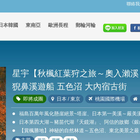
聯絡我
日本韓國
東南亞
歐洲長程
郵輪河輪
星宇【秋楓紅葉狩之旅～奧入瀨溪 
猊鼻溪遊船 五色沼 大內宿古街
即將成團
日本 / 東京
桃園國際機場
福島百萬年風化懸崖絕景~塔崖、日本第一美溪～嚴美
日本第四大湖～豬苗代湖『天鏡湖』、阿信的故鄉《銀
【賞楓勝地】神秘的自然林道～五色沼、東北美景之最