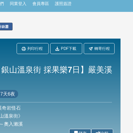
們
同業登入
會員專區
護照簽證
列印行程
PDF下載
轉寄行程
銀山溫泉街 採果樂7日】嚴美溪
7天6夜
溪奇岩怪石
山溫泉街》
～奧入瀨溪