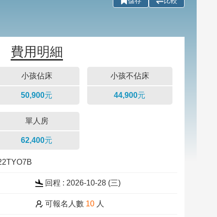
儲存
比較
費用明細
小孩佔床
小孩不佔床
50,900元
44,900元
單人房
62,400元
022TYO7B
回程 : 2026-10-28 (三)
可報名人數
10
人