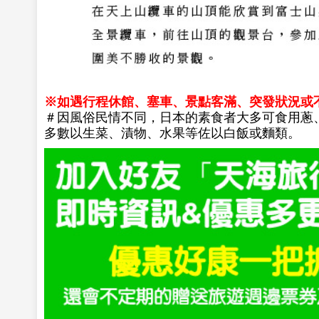
※如遇行程休館、塞車、景點客滿、突發狀況或
＃因風俗民情不同，日本的素食者大多可食用蔥
多數以生菜、漬物、水果等佐以白飯或麵類。