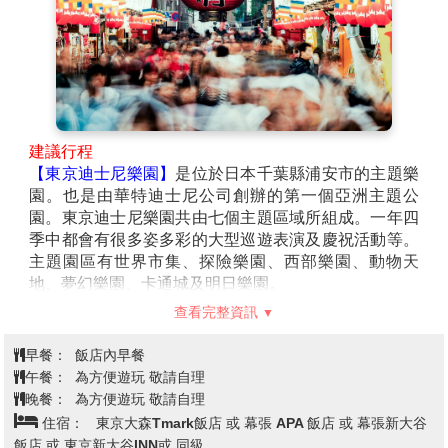
建議行程
【東京迪士尼樂園】
是位於日本千葉縣浦安市的主題樂
園。也是由華特迪士尼公司創辦的第一個亞洲主題公
園。東京迪士尼樂園共由七個主題區域所組成。一年四
季中都會有很多姿多彩的大型巡遊表演及慶祝活動等。
主題園區有世界市集、探險樂園、西部樂園、動物天
地、夢幻樂園、卡通城及明日樂園。
【東京迪士尼海洋樂園】
是一座屬於東京迪士尼渡假區
查看完整資訊
的主題樂園，地點位於日本千葉縣的浦安市，樂園的口
號是「航向冒險與創想的大海」。東京迪士尼海洋已經
早餐：
飯店內早餐
成為全世界最多遊客、以及最受歡迎的迪士尼主題樂園
午餐：
為方便遊玩 敬請自理
之一。這是東京迪士尼渡假區中開幕的第二座樂園，同
晚餐：
為方便遊玩 敬請自理
時也是全世界第九座開幕的迪士尼主題樂園。樂園內主
住宿：
東京大森Tmark飯店 或 幕張 APA 飯店 或 幕張新大谷
要分成七個「主題海港」區域。
飯店 或 東京新大谷INN或 同級