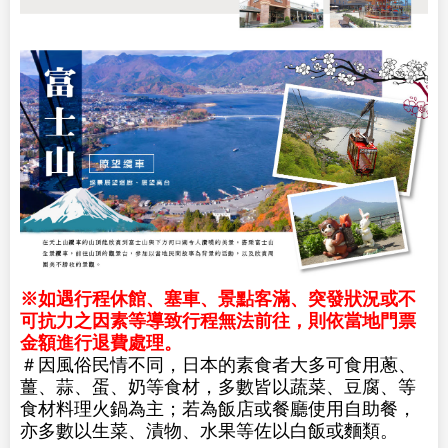
※如遇行程休館、塞車、景點客滿、突發狀況或不
可抗力之因素等導致行程無法前往，則依當地門票
金額進行退費處理。
＃因風俗民情不同，日本的素食者大多可食用蔥、
薑、蒜、蛋、奶等食材，多數皆以蔬菜、豆腐、等
食材料理火鍋為主；若為飯店或餐廳使用自助餐，
亦多數以生菜、漬物、水果等佐以白飯或麵類。