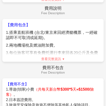
作業規定
Operation Rules
【參團報名應注意事項】
※本行程為聯營團體，出團名稱~日本精緻假期。
★本行程班機起降時間為預定，但實際可能略有變更。
★如遇行程休館或突發狀況等導致行程無法前往，則依當地門票
金額進行退費。
★本公司保留有調整行程先後序的權利。
★行程內設訂餐食如遇季節或預約狀況不同，會有更改，敬請見
查看完整資訊
諒。
★參加本行程之客人本公司有投保旅行業契約責任險250萬，醫
費用說明
療險20萬。
Fee Description
★日本新入境審查手續於2007.11.20起實施，前往日本旅客入境
時需提供本人指紋和拍攝臉部照片並接受入境審查官之審查，拒
【費用包含】
絕配合者將不獲准入境。
1.
搭乘直航班機
(
台北
/
東京來回經濟艙機票，一經確
★【特別說明】
認即不可取消或延期
)
。
日本國土交通省於平成24年6月(2012年)發布最新規定，每日行
車時間不得超過10小時（以自車庫實際發車時間為計算基準），
2.
兩地機場稅及燃油附加費。