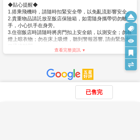
以上可做需求但不保證會有，會以當天入住情形為主，
1.建議旅客於啟程前自行投保旅遊防疫、海外醫療等保
是曾入監服刑等者，有以上拒絕入境相關事由而被日本
若無需求到三人房請分出一人與他人同住，敬請見諒！
險，以建立周全保障。
強制驅離過者）。
6.單人報名者：本行程使用飯店房型為兩人一室，無自然單間。
2.參團旅客若於境外確診，自採檢日起7日內應暫緩搭機
。但是，符合上述條件者也並不表示一定可入境日本，
倘報名本行程的旅客人數無法同住雙人房(例如:單人、三人、報
返台。所有衍生之相關費用，例如住宿、餐食、交通、
敬請留意！
名以此類推)，則須按房型補足價差，實際價差以當團說明為主。
醫療費用…等，皆由旅客自行負擔。
相關規定請參考日本交流協會網站各項說明。或電洽02-
7.貼心提醒：外籍人士需注意二次入境之辦理相關規定，且持外
3.相關出入境限制規定，依本國與旅遊行程當地政府規範
2713-8000。
國護照之旅客團費需另計。
為主，本公司將依最新規定滾動式調整出入境說明事
查看完整資訊
8.本商品所搭乘之班機時間與住宿飯店，以說明會資料為準。
項。
9.如逢上列飯店接到大型團體業務而客滿時，本公司將會以同等
4.提醒您，須遵守旅遊目的國之防疫規範與返臺後之本國
【其他】
安全守則
級飯店取代。
檢役措施。
1.役男出境注意須知
Safety Rules
10.如逢天候、交通狀況、航班異動、遊樂園休園…等因素，本公
5.日本入境提醒，2022年10月11日凌晨零時起（日本時
。役男定義：役男係指年齡屆19歲之年1月1日起，至36
司保有行程調動順序之權利。
間）開始適用以下措施：
歲之年12月31日止，「尚未履行兵役」之具我國國籍在
◆貼心提醒◆
11.本行程無法延長住宿天數、更改行程及航班。
a.恢復免簽證措施，台灣護照入境無須辦理簽證。
台灣地區曾設有戶籍男子。
1.搭乘飛機時，請隨時扣緊安全帶，以免亂流影響安全。
已售完
12.如逢旺季或客滿，航空公司要求提早開立機票，繳交尾款時間
。年齡計算：當年－出生年（例：民國106年－87年次＝
2.貴重物品請託放至飯店保險箱，如需隨身攜帶切勿離
將依航空公司規定辦理，敬請見諒！
★由於各國政府或移民局會依疫情情勢隨時快速變更
19歲，87年次出生之役男，於民國106年期間，兵役年
手，小心扒手在身旁。
13.如因個人因素無法成行，已繳付之團體訂金依定型化旅遊契約
入、出境政令規定，本資訊僅供參考。在此，我們仍強
齡皆為19歲）。
×
×
×
3.住宿飯店時請隨時將房門扣上安全鎖，以測安全；勿在
我儲存的商品
我瀏覽過的商品
商品比較清單
清除全部
清除全部
清除全部
開始比較
書中之規定辦理。
烈建議旅客於搭機前，務必預先查明各國官方入/出境規
。須親自事先向相關（主管）機關單位申請短期出境許
燈上晾衣物；勿在床上吸煙，聽到警報器響, 請由緊急出
×
主題精選行程
14.行程進行中如放棄行程、飯店住宿，恕不退餘團費。
定，並依各國政府最新發布之相關規定及法令公告為
可，有關役男申請流程、法令限制，相關應備文件或申
口迅速離開。
15.逢旺季或客滿，航空公司要求提早開立機票，繳交尾款時間將
主。
查看完整資訊
×
請許可之認定，均應依政府機構或現行法令規範辦理。
4.游泳池未開放時請勿擅自入池游泳，並切記勿單獨入
酷航【東京富士山纜車 御殿場 OUTLET
依航空公司規定辦理，不便之處敬請見諒！
目前沒有儲存商品
。内政部役政署網站（網址：https://www.nca.gov.tw/）
目前沒有比較商品
池。
輕旅遊5日】