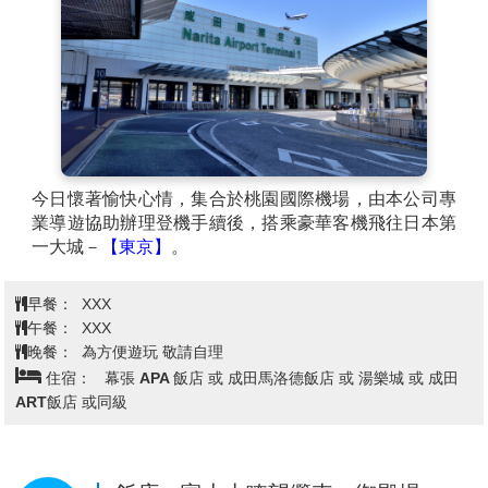
今日懷著愉快心情，集合於桃園國際機場，由本公司專
業導遊協助辦理登機手續後，搭乘豪華客機飛往日本第
一大城－
【東京】
。
早餐：
XXX
午餐：
XXX
晚餐：
為方便遊玩 敬請自理
住宿：
幕張 APA 飯店 或 成田馬洛德飯店 或 湯樂城 或 成田
ART飯店 或同級