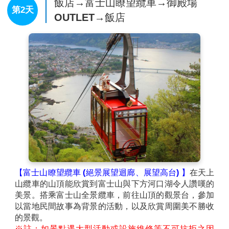
飯店→富士山瞭望纜車→御殿場
第2天
OUTLET→飯店
【富士山瞭望纜車 (絕景展望迴廊、展望高台) 】
在天上
山纜車的山頂能欣賞到富士山與下方河口湖令人讚嘆的
美景。搭乘富士山全景纜車，前往山頂的觀景台，參加
以當地民間故事為背景的活動，以及欣賞周圍美不勝收
的景觀。
※註：如景點遇大型活動或設施維修等不可抗拒之因