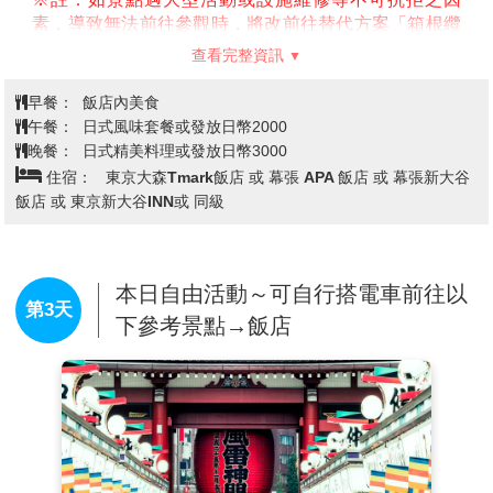
素，導致無法前往參觀時，將改前往替代方案「箱根纜
車」搭乘參觀，造成不便，敬請見諒。
查看完整資訊
※註：如因遇大型活動交通管制或天候不佳等不可抗拒
之因素，導致原定行程及替代方案都無法如期前往參觀
早餐：
飯店內美食
時，將退還門票及體驗等團體費用(大人700日幣/12歲以
午餐：
日式風味套餐或發放日幣2000
下500日幣)，不便之處，敬請理解。
晚餐：
日式精美料理或發放日幣3000
【御殿場OUTLET】
以北美街景為設計主題的暢貨中心
住宿：
東京大森Tmark飯店 或 幕張 APA 飯店 或 幕張新大谷
總面積占地約12萬坪，擁有購物商場、飯店、溫泉設
飯店 或 東京新大谷INN或 同級
施、遊樂場與商場，是日本國內規模最大級別的暢貨中
心，約 290 家店舖類型超多元，商品價格也相當優惠，
充分享受購物的樂趣。
本日自由活動～可自行搭電車前往以
第3天
下參考景點→飯店