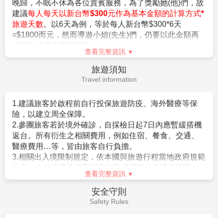
7.若有卡單人報名請補單房費用(請洽業務人員)。
六個月以上。
8.本公司保留有調整行程先後順序的權利。
2.日本政府對入境日本國內之台灣居民，實施免簽証措施
9.行程內設定餐食如遇季節或預約狀況不同，會有更改，敬請見
規定如下：
諒。
。持有效台灣護照者（僅限護照上記載有身分証字號
10.參加本行程之客人本公司有投保旅行業契約責任險250萬，意
者），護照效期是否在返國當天算起六個月以上。
查看完整資訊
外醫療險20萬
。赴日目的以觀光、商務、探親等短期停留目的赴日時
(旅客未滿15歲或70歲以上，依法限制最高新台幣250萬旅行業責
（以工作之目的赴日時，則不符免簽証）。
小費說明
任險)。
。停留期間不得超過90日。
Service Charge
。出發地、入境地點無特別限定。
【特別說明】
3.申請入境日本時須自行舉證符合以下條件：
在日本旅遊、觀光，事實上大多數的日本人是不收取小
1.航空作業規定開票後即無法更改，亦無退票價值，請特別注意
。需持有有效護照。（且在有效期內返回本國或僑居地
費的(除部份特殊旅館外)，然而因領隊兼導遊，每日早出
並見諒。
者）。
晚歸，不眠不休為各位貴賓服務，為了獎勵她(他)們，故
2.滿六歲一律佔床，小孩佔床為大人團費，不佔床費用另外報
。 申請人所提出的入境目的與從事的活動需一致，且須
建議
每人每天以新台幣$300元作為基本金額的計算方式*
價。
符合日本國的出入國管理及民認定法（以下稱‘入管法’）
旅遊天數
。以6天為例，等於每人新台幣$300*6天
3.本優惠行程報價僅適用持中華民國護照者，不適用外籍人士須
所規定的短期停留之停留資格及停留期間。（特別是 經
=$1800而元，然而導遊小姐(先生)們，仍要以此金額再
加價$3000。
常出入日本國者，以訪問親友為目的等進入日本，須詳
分部份給予辛苦的司機。
4.團體房型都是兩張小床很少有一張大床房(和式房除外)，
盡的說明在日本停留期間的活動相關內容及與親戚、友
查看完整資訊
大床房可做需求，但不保證會有，會以當天入住情形為主。
人之間的關係）。
旅遊須知
5.團體房型很少有正3人房(三張床)，如需求加床可能會是~
。申請人不曾違反入管法第五條第一項各號之相關法令
Travel information
(A)一大床+一行軍床 或 (B)二小床+一行軍床 或 (C)一大床+一
而被判刑者。（因逾期居留日本被強制遣返而尚未經一
小床，
定期間者、違反相關法令被處一年以上的有期徒刑、或