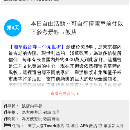
【注意事項】
★夜間煙火秀：晚間 20:30 施放。
註1：每年的 7.8 月及 1.2 月為固定不施放夜間煙火的期
間。
本日自由活動～可自行搭電車前往以
第4天
註2：若當日風速太強或下雨等因素，也有可能取消當
下參考景點→飯店
日之夜間煙火活動。
★日間遊行：基本上為下午 14：00 或 15：00 開始。
★夜間遊行：基本上為下午 19：30 開始，若下雨天也
會有備案的遊行活動。
註1：遊行表演仍可能會受風雨大小的影響而取消演
出，需以園區當日之公告為準。
註 2：每月的行事曆或許會有異動，並不是每天都會舉
行。
★迪士尼樂園與迪士尼海洋樂園，每天開園、關園的時
間不一定，需以迪士尼官網上之行事曆公告為準。
★園區營運時間、娛樂表演內容、特別活動的舉辦日
期，均可能有所調整變更，需以迪士尼官網上之行事曆
公告為準
【淺草觀音寺～仲見世街】
創建於628年，是東京都內
最古老的寺院。現世利益的「淺草觀音」為眾多信徒所