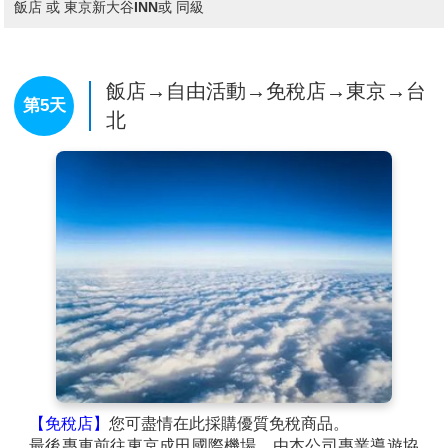
信仰，每年有來自國內外約3000萬人到此參拜。這裡曾
是江戶文化發展的中心，現在其週邊依然殘留著當時的
風貌，這裡還會應不同的季節，舉辦酸漿市集和毽子板
市集等許多活動。雷門前懸掛的巨大的燈籠全國知名。
來到這裏您當然也不能錯過長達百公尺販售各式各樣精
美紀念品及美味仙貝的〈仲見世街〉。
查看完整資訊
【明治神宮】
位於原宿車站抵達～散步至明治神宮，坐
落在東京都澀谷區，地處東京市中心，佔地70公頃，緊
早餐：
飯店內早餐
挨著新宿商業區，占據了從代代木到原宿站之間的整片
午餐：
為方便遊玩 敬請自理
地帶，是東京市中心除了皇居之外最大的一塊綠地。
晚餐：
為方便遊玩 敬請自理
1920年為祭奉明治天皇和昭憲皇后而修建的神社。神社
住宿：
東京大森Tmark飯店 或 幕張 APA 飯店 或 幕張新大谷
內17萬棵樹木和草坪綠地環抱，環境靜謐，空氣新鮮。
飯店 或 東京新大谷INN或 同級
在這裡可以觀賞日本最具代表性的建築風格。
飯店→自由活動→免稅店→東京→台
第5天
北