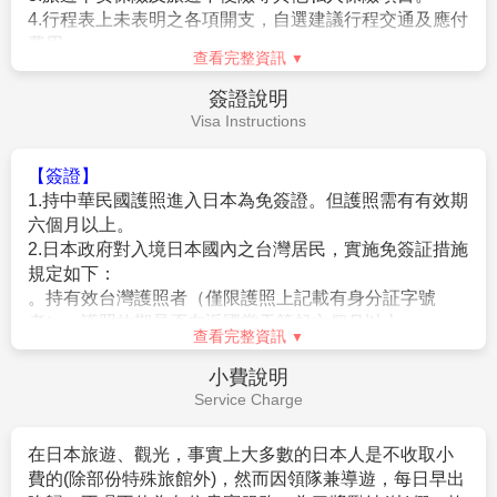
以有效防止巴士司機因過(疲)勞駕駛所衍生之交通狀況。如因塞
3.
每位旅客可享有免費托運行李來回各
20
公斤及免費
車或其他不可抗力之因素導致行車時間與日本國土交通省制訂之
手提機上行李
7
公斤。
查看完整資訊
法規有相抵觸情況時，以日本國土交通省法規為主。如有造成不
便之處，敬請見諒！（資料來源：日本國土交通省）。
4.
含新台幣
250
萬旅行責任險及新台幣
20
萬意外醫療
費用不包含
★若為包（加）班機行程，依包（加）班機航空公司作業條件，
險。
Fee Description
作業方式將不受國外旅遊定型化契約書中第二十七條規範，如因
旅客個人因素取消旅遊、變更日期或行程之履行，則訂金將不予
【費用不含】
退還，請注意您的旅遊規劃。
1.導遊(領隊)小費
（共每天新台幣$300*5天=$1500/旅
客）
。
【作業規定+注意事項】
2.日本簽證費用。
1.
成團人數：20人並派遣領隊。
3.旅遊平安保險及旅遊不便險等其他私人保險項目。
2.
團體報名經確認後，請繳交訂金NT$15,000/人，連續假期
4.行程表上未表明之各項開支，自選建議行程交通及應付
NT$25,000/人。
費用。
※航空作業規定開票後即無法更改，亦無退票價值，請特別注意
查看完整資訊
5.純係私人之消費：如行李超重費、飲料酒類、洗衣、電
並見諒。
話、電報及私人交通費。
簽證說明
3.行程班機時間及降落城市與住宿飯店之確認以說明會為主。
6.個人新辦護照費用。
Visa Instructions
4.本行程班機起降時間為預定，但實際可能略有變更。
5.餐食如遇季節關係或預約狀況不同，若有更改，敬請見諒。
6.如遇觀光地區休假及住宿飯店地點調整，本公司保有變更觀光
【簽證】
行程之權利。如有離隊放棄參觀行程，恕不退費。
1.持中華民國護照進入日本為免簽證。但護照需有有效期