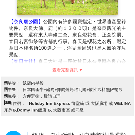
【奈良鹿公園】
公園內有許多國寶指定・世界遺產登錄
物件。奈良大佛、鹿（約１２００頭）是奈良觀光的主
要景點。還有東大寺修二會、奈良燈花會、正倉院展、
春日若宮御祭等古都的行事。春天是櫻花之名所，選定
為日本櫻名所
100
選之一，浮見堂周邊也是人氣的花見
景點。
【春日大社】
春日大社是一座位於日本奈良縣奈良市奈
良公園內的神社。舊時被稱作春日神社。建於和銅二
查看完整資訊
年。社內供奉的神明包括武甕槌命、經津主命、天兒屋
根命和比賣神。神社例祭日為
3
月
13
日。建設者為藤原
早餐：
飯店內早餐
不比等。作為古都奈良的文化財的一部分，而被登入世
午餐：
日本國產牛+豬肉+雞肉燒烤吃到飽+軟性飲料無限暢飲
界文化遺產之列。為二十二社之一。
晚餐：
方便逛街，敬請自理
【日本登記免稅店】
琳瑯滿目各式各樣的禮品，讓您充
住宿：
Holiday Inn Express 御堂筋 或 大阪廣場 或 WELINA
份選購親朋好友的禮物。
系列或Dormy Inn飯店 或 大阪市區 或同級
【大阪城公園】
參觀全世界現存的大阪城為
1931
年由民
間集資重建，外觀
5
層，內部
8
層，高
54.8
米，
7
層以下
為資料館，
8
層為瞭望台。城牆四周建有護城河，附近
有風景秀麗的庭園和亭台樓閣。漫步河邊，奇花异卉，