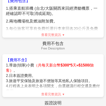
【參團報名應注意事項】
※本行程為聯營團體，出團名稱~日本精緻假期。
★本行程班機起降時間為預定，但實際可能略有變更。
★如遇行程休館或突發狀況等導致行程無法前往，則依當地門票
金額進行退費。
★本公司保留有調整行程先後序的權利。
★行程內設訂餐食如遇季節或預約狀況不同，會有更改，敬請見
查看完整資訊
諒。
★參加本行程之客人本公司有投保旅行業契約責任險250萬，醫
費用說明
療險20萬。
Fee Description
★日本新入境審查手續於2007.11.20起實施，前往日本旅客入境
時需提供本人指紋和拍攝臉部照片並接受入境審查官之審查，拒
【費用包含】
絕配合者將不獲准入境。
1.
搭乘直航班機
(
台北
/
大阪關西來回經濟艙機票，一
★【特別說明】
經確認即不可取消或延期
)
。
日本國土交通省於平成24年6月(2012年)發布最新規定，每日行
車時間不得超過10小時（以自車庫實際發車時間為計算基準），
2.
兩地機場稅及燃油附加費。
以有效防止巴士司機因過(疲)勞駕駛所衍生之交通狀況。如因塞
3.
每位旅客可享有免費托運行李來回各
20
公斤及免費
車或其他不可抗力之因素導致行車時間與日本國土交通省制訂之
手提機上行李
7
公斤。
查看完整資訊
法規有相抵觸情況時，以日本國土交通省法規為主。如有造成不
便之處，敬請見諒！（資料來源：日本國土交通省）。
4.
含新台幣
250
萬旅行責任險及新台幣
20
萬意外醫療
費用不包含
★若為包（加）班機行程，依包（加）班機航空公司作業條件，