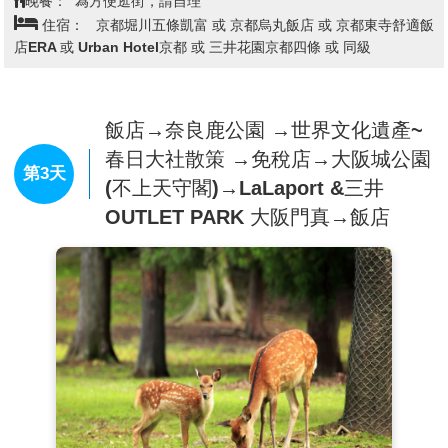
晚餐：
為方便逛街，請自理
住宿：
京都堀川五條凱富 或 京都烏丸飯店 或 京都東寺舒適飯
且廟門前城鎮附近的自然環境保持得很好，從寺內展望京都
店ERA 或 Urban Hotel京都 或 三井花園京都四條 或 同級
市街特別漂亮。
【音羽瀧】
順著清水寺奧之院往下，到達音羽瀧。音羽瀧有
金色水、延命水之稱，被列為日本十大名水之首。
飯店→奈良鹿公園 →世界文化遺產~
【伏見稻荷大社】
據史書記載建於和同4(公元711)年，是日
春日大社散策 →免稅店→大阪城公園
本全國各地四萬所稻荷神社的總社。稻荷神社主要是日本人
第3天
(不上天守閣)→LaLaport &三井
信奉的保佑商業繁榮昌盛、五谷豐收之神的所在地。 伏見
OUTLET PARK 大阪門真→飯店
稻荷大社位於稻荷山，由樓門、本殿、千本鳥居等構成，綠
樹掩映深處，一條看似隧道、由千座朱紅色鳥居構成的神祕
通道最讓人印象深刻，直通稻荷山山頂，是京都獨特風景的
代表之一。每年舉行歲旦祭、稻荷祭、節分祭、田植祭等多
種祭祀活動。
備註:清水寺若因維修或訂不到停車位行程改為金閣寺。