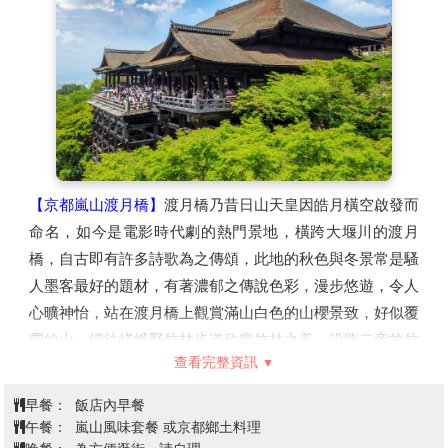
【京都嵐山渡月橋】
渡月橋乃昔日山天皇因皓月橫空啟發而
命名，如今是電影時代劇的熱門景地，橫跨大堰川的渡月
橋，自古即有許多詩歌為之傳頌，此地的秋色與冬景常是騷
人墨客最好的題材，有著濃郁之傳說色彩，漫步悠遊，令人
心曠神怡，站在渡月橋上觀賞滿山白色的山櫻景致，好似覆
雪的山。續往嵯峨野竹林步道欣賞竹林之美，沿路二旁的竹
查看完整資訊
木高聳，靜幽詩情，閑靜中盡是畫意。
【世界文化遺產：清水寺】
清水寺起源於八世紀末期。現在
早餐：
飯店內早餐
的建築物是1633年的再建，正殿是國寶，主佛是一面觀音
午餐：
嵐山風味套餐 或京都鄉土料理
菩薩的木像。清水寺在歷史上，宗教上都占有重要地位，而