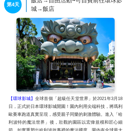
飯店→自由活動~可自費前往環球影
第4天
滿目青翠，充滿詩情畫意。
城→飯店
【
LaLaport &
三井
OUTLET PARK
大阪門真】
大阪地
區第一間位在市區的
Outlet
購物中心，集結三井集團兩
大品牌的最新複合式商場。
【環球影城】
全球首個「超級任天堂世界」於2021年3月18
日，正式於日本環球影城開園！園內利用尖端科技，將瑪利
歐賽車跑道真實呈現，感受親子同樂的刺激體驗。進入「哈
利波特的魔法世界」後，壯觀的園區以宏偉規模和匠心細
節，如實重塑出哈利波故事裡的魔法國度。園內有全球最大