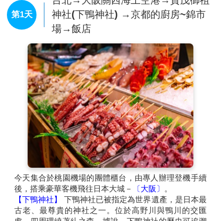
台北→大阪關西海上空港→賀茂御祖
神社(下鴨神社) →京都的廚房~錦市
第1天
場→飯店
今天集合於桃園機場的團體櫃台，由專人辦理登機手續
後，搭乘豪華客機飛往日本大城－
〔大阪〕
。
【下鴨神社】
下鴨神社已被指定為世界遺產，是日本最
古老、最尊貴的神社之一。位於高野川與鴨川的交匯