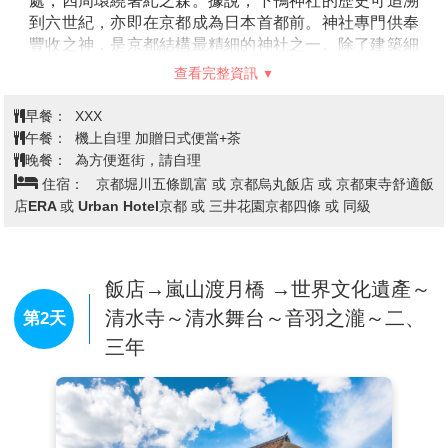
處，四周環繞著糺之森。據說，下鴨神社的歷史可追溯
到六世紀，亦即在京都成為日本首都前。神社專門供奉
豐收之神，是京都結構最精細的神社之一。除了建築細
節令人讚嘆以外，腹地也佈滿多座小型神社。
查看完整資訊
【錦市場】
位於京都市中心，被稱為「京都的廚房」，
是一條擁有四百多年歷史的傳統市場街。沿路聚集了多
早餐：
XXX
家老舖與特色小店，販售從新鮮海產、醃漬物、京都蔬
午餐：
機上自理 加贈日式便當+茶
菜到甜點、伴手禮等各式京都名物。漫步其間不僅能品
晚餐：
為方便逛街，請自理
嚐現做小吃，還能感受在地生活氛圍與職人文化。
住宿：
京都堀川五條凱富 或 京都烏丸飯店 或 京都東寺舒適飯
店ERA 或 Urban Hotel京都 或 三井花園京都四條 或 同級
飯店→嵐山渡月橋 →世界文化遺產～
清水寺～清水舞台～音羽之瀧～二、
第2天
三年