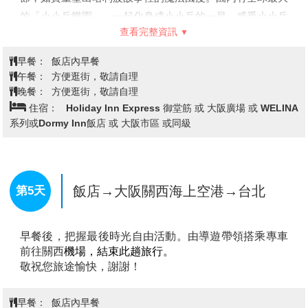
的「小小兵樂園」，一起化身成小小兵的一員，感受小小兵
查看完整資訊
的狂野世界！「環球奇境」是由史努比、HELLO KITTY、
芝麻街的好朋友們，3個卡通主題所構成的親子奇幻樂園，
早餐：
飯店內早餐
每一處造型設計都精心再現卡通人物的世界，相信能把以往
午餐：
方便逛街，敬請自理
從未有過的感動帶來給遊客，和遊客間的互動更加親密，成
晚餐：
方便逛街，敬請自理
住宿：
Holiday Inn Express 御堂筋 或 大阪廣場 或 WELINA
為讓遊客更加喜愛的樂園。
系列或Dormy Inn飯店 或 大阪市區 或同級
飯店→大阪關西海上空港→台北
第5天