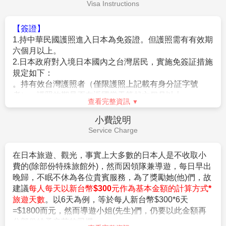
險。
Fee Description
作業方式將不受國外旅遊定型化契約書中第二十七條規範，如因
旅客個人因素取消旅遊、變更日期或行程之履行，則訂金將不予
【費用不含】
退還，請注意您的旅遊規劃。
1.導遊(領隊)小費
（共每天新台幣$300*5天=$1500/旅
客）
。
【作業規定+注意事項】
2.日本簽證費用。
1.
成團人數：20人並派遣領隊。
3.旅遊平安保險及旅遊不便險等其他私人保險項目。
2.
團體報名經確認後，請繳交訂金NT$15,000/人，連續假期
4.行程表上未表明之各項開支，自選建議行程交通及應付
NT$25,000/人。
費用。
※航空作業規定開票後即無法更改，亦無退票價值，請特別注意
查看完整資訊
5.純係私人之消費：如行李超重費、飲料酒類、洗衣、電
並見諒。
話、電報及私人交通費。
簽證說明
3.行程班機時間及降落城市與住宿飯店之確認以說明會為主。
6.個人新辦護照費用。
Visa Instructions
4.本行程班機起降時間為預定，但實際可能略有變更。
5.餐食如遇季節關係或預約狀況不同，若有更改，敬請見諒。
6.如遇觀光地區休假及住宿飯店地點調整，本公司保有變更觀光
【簽證】
行程之權利。如有離隊放棄參觀行程，恕不退費。
1.持中華民國護照進入日本為免簽證。但護照需有有效期
7.若有卡單人報名請補單房費用(請洽業務人員)。
六個月以上。
8.本公司保留有調整行程先後順序的權利。
2.日本政府對入境日本國內之台灣居民，實施免簽証措施
9.行程內設定餐食如遇季節或預約狀況不同，會有更改，敬請見
規定如下：
諒。
。持有效台灣護照者（僅限護照上記載有身分証字號
10.參加本行程之客人本公司有投保旅行業契約責任險250萬，意
者），護照效期是否在返國當天算起六個月以上。