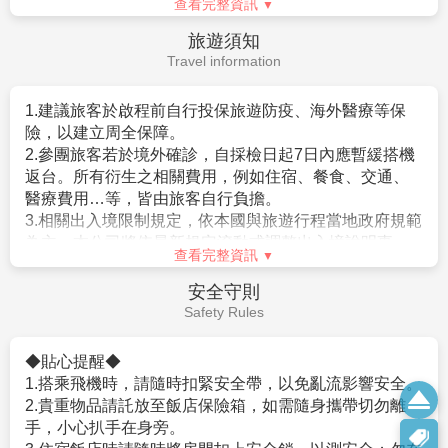
查看完整資訊
外醫療險20萬
。赴日目的以觀光、商務、探親等短期停留目的赴日時
(旅客未滿15歲或70歲以上，依法限制最高新台幣250萬旅行業責
（以工作之目的赴日時，則不符免簽証）。
小費說明
任險)。
。停留期間不得超過90日。
Service Charge
。出發地、入境地點無特別限定。
【特別說明】
3.申請入境日本時須自行舉證符合以下條件：
在日本旅遊、觀光，事實上大多數的日本人是不收取小
1.航空作業規定開票後即無法更改，亦無退票價值，請特別注意
。需持有有效護照。（且在有效期內返回本國或僑居地
費的(除部份特殊旅館外)，然而因領隊兼導遊，每日早出
並見諒。
者）。
晚歸，不眠不休為各位貴賓服務，為了獎勵她(他)們，故
2.滿六歲一律佔床，小孩佔床為大人團費，不佔床費用另外報
。 申請人所提出的入境目的與從事的活動需一致，且須
建議
每人每天以新台幣$300元作為基本金額的計算方式*
價。
符合日本國的出入國管理及民認定法（以下稱‘入管法’）
旅遊天數
。以6天為例，等於每人新台幣$300*6天
3.本優惠行程報價僅適用持中華民國護照者，不適用外籍人士須
所規定的短期停留之停留資格及停留期間。（特別是 經
=$1800而元，然而導遊小姐(先生)們，仍要以此金額再
加價$3000。
常出入日本國者，以訪問親友為目的等進入日本，須詳
分部份給予辛苦的司機。
4.團體房型都是兩張小床很少有一張大床房(和式房除外)，
盡的說明在日本停留期間的活動相關內容及與親戚、友
查看完整資訊
大床房可做需求，但不保證會有，會以當天入住情形為主。
人之間的關係）。
旅遊須知
5.團體房型很少有正3人房(三張床)，如需求加床可能會是~
。申請人不曾違反入管法第五條第一項各號之相關法令
Travel information
(A)一大床+一行軍床 或 (B)二小床+一行軍床 或 (C)一大床+一
而被判刑者。（因逾期居留日本被強制遣返而尚未經一
小床，
定期間者、違反相關法令被處一年以上的有期徒刑、或
以上可做需求但不保證會有，會以當天入住情形為主，
1.建議旅客於啟程前自行投保旅遊防疫、海外醫療等保
是曾入監服刑等者，有以上拒絕入境相關事由而被日本
若無需求到三人房請分出一人與他人同住，敬請見諒！
險，以建立周全保障。
強制驅離過者）。
6.單人報名者：本行程使用飯店房型為兩人一室，無自然單間。
2.參團旅客若於境外確診，自採檢日起7日內應暫緩搭機
。但是，符合上述條件者也並不表示一定可入境日本，
倘報名本行程的旅客人數無法同住雙人房(例如:單人、三人、報
返台。所有衍生之相關費用，例如住宿、餐食、交通、
敬請留意！