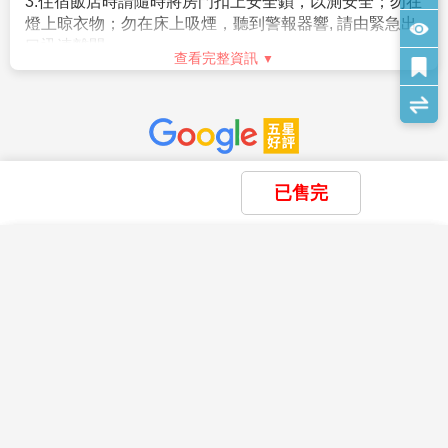
名以此類推)，則須按房型補足價差，實際價差以當團說明為主。
醫療費用…等，皆由旅客自行負擔。
相關規定請參考日本交流協會網站各項說明。或電洽02-
7.貼心提醒：外籍人士需注意二次入境之辦理相關規定，且持外
3.相關出入境限制規定，依本國與旅遊行程當地政府規範
2713-8000。
國護照之旅客團費需另計。
為主，本公司將依最新規定滾動式調整出入境說明事
查看完整資訊
8.本商品所搭乘之班機時間與住宿飯店，以說明會資料為準。
項。
9.如逢上列飯店接到大型團體業務而客滿時，本公司將會以同等
4.提醒您，須遵守旅遊目的國之防疫規範與返臺後之本國
【其他】
安全守則
級飯店取代。
檢役措施。
1.役男出境注意須知
Safety Rules
10.如逢天候、交通狀況、航班異動、遊樂園休園…等因素，本公
5.日本入境提醒，2022年10月11日凌晨零時起（日本時
。役男定義：役男係指年齡屆19歲之年1月1日起，至36
司保有行程調動順序之權利。
間）開始適用以下措施：
歲之年12月31日止，「尚未履行兵役」之具我國國籍在
◆貼心提醒◆
11.本行程無法延長住宿天數、更改行程及航班。
a.恢復免簽證措施，台灣護照入境無須辦理簽證。
台灣地區曾設有戶籍男子。
1.搭乘飛機時，請隨時扣緊安全帶，以免亂流影響安全。
已售完
12.如逢旺季或客滿，航空公司要求提早開立機票，繳交尾款時間
。年齡計算：當年－出生年（例：民國106年－87年次＝
2.貴重物品請託放至飯店保險箱，如需隨身攜帶切勿離
將依航空公司規定辦理，敬請見諒！
★由於各國政府或移民局會依疫情情勢隨時快速變更
19歲，87年次出生之役男，於民國106年期間，兵役年
手，小心扒手在身旁。
13.如因個人因素無法成行，已繳付之團體訂金依定型化旅遊契約
入、出境政令規定，本資訊僅供參考。在此，我們仍強
齡皆為19歲）。
×
×
×
3.住宿飯店時請隨時將房門扣上安全鎖，以測安全；勿在
我儲存的商品
我瀏覽過的商品
商品比較清單
清除全部
清除全部
清除全部
開始比較
書中之規定辦理。
烈建議旅客於搭機前，務必預先查明各國官方入/出境規
。須親自事先向相關（主管）機關單位申請短期出境許
燈上晾衣物；勿在床上吸煙，聽到警報器響, 請由緊急出
×
主題精選行程
14.行程進行中如放棄行程、飯店住宿，恕不退餘團費。
定，並依各國政府最新發布之相關規定及法令公告為
可，有關役男申請流程、法令限制，相關應備文件或申
口迅速離開。
15.逢旺季或客滿，航空公司要求提早開立機票，繳交尾款時間將
主。
查看完整資訊
×
請許可之認定，均應依政府機構或現行法令規範辦理。
4.游泳池未開放時請勿擅自入池游泳，並切記勿單獨入
泰越捷【大阪京都奈良三都巡禮+國產牛吃
依航空公司規定辦理，不便之處敬請見諒！
目前沒有儲存商品
。内政部役政署網站（網址：https://www.nca.gov.tw/）
目前沒有比較商品
池。
到飽 精選5日】嵐山渡月橋 清水寺 伏見稻
花季楓紅
16.本行程為團體旅遊行程，為顧及旅客於出遊期間之人身及其他
【保險】
。外交部領事事務局（網址：https://www.boca.gov.tw/）
荷大社 奈良鹿公園
5.搭乘船隻請務必穿著救生衣。
27,900
安全問題，於旅遊行程期間恕無法接受脫隊之要求；若因此而無
1.本行程包含旅行業責任保險【意外死殘保額新臺幣250
10/13
。若有未盡之處，悉依役男出境相關法規、主管機關函
賞花
賞櫻
賞楓
TWD
6.搭乘快艇請扶緊把手或坐穩，勿任意移動。
法滿足您的旅遊需求，建議您另行選購團體自由行或航空公司套
萬、意外醫療保額新臺幣20萬 (實支實付)】及旅行社履
釋或公告辦理。
7.海邊戲水請勿超越安全警戒線。
裝自由行，不便之處敬請諒。
約保證保險。
2.雙重國籍或非中華民國國籍者
雪季極地
8.泡溫泉大浴室時不著衣物或泳衣,請先在池外清洗乾淨
17.為考量旅客自身之旅遊安全並顧及同團其它團員之旅遊權益，
*旅客未滿15歲或70歲以上，依保險公司規定最高【意外
。本行程關於護照、簽證相關規定之說明，均係針對持