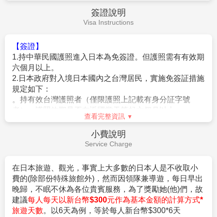
金額進行退費。
★本公司保留有調整行程先後序的權利。
★行程內設訂餐食如遇季節或預約狀況不同，會有更改，敬請見
查看完整資訊
諒。
★參加本行程之客人本公司有投保旅行業契約責任險250萬，醫
費用說明
療險20萬。
Fee Description
★日本新入境審查手續於2007.11.20起實施，前往日本旅客入境
時需提供本人指紋和拍攝臉部照片並接受入境審查官之審查，拒
【費用包含】
絕配合者將不獲准入境。
1.
搭乘直航班機
(
台北
/福岡
來回經濟艙機票，一經確
★【特別說明】
認即不可取消或延期
)
。
日本國土交通省於平成24年6月(2012年)發布最新規定，每日行
車時間不得超過10小時（以自車庫實際發車時間為計算基準），
2.
兩地機場稅及燃油附加費。
以有效防止巴士司機因過(疲)勞駕駛所衍生之交通狀況。如因塞
3.
每位旅客可享有免費托運行李來回各
23
公斤及免費
車或其他不可抗力之因素導致行車時間與日本國土交通省制訂之
手提機上行李
7
公斤。
查看完整資訊
法規有相抵觸情況時，以日本國土交通省法規為主。如有造成不
便之處，敬請見諒！（資料來源：日本國土交通省）。
4.
含新台幣
250
萬旅行責任險及新台幣
20
萬意外醫療
費用不包含
★若為包（加）班機行程，依包（加）班機航空公司作業條件，
險。
Fee Description
作業方式將不受國外旅遊定型化契約書中第二十七條規範，如因
旅客個人因素取消旅遊、變更日期或行程之履行，則訂金將不予
【費用不含】
退還，請注意您的旅遊規劃。
1.導遊(領隊)小費
（共每天新台幣$300*5天=$1500/旅