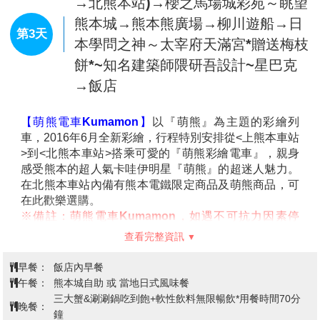
飯店→海地獄→九州自然動物園→全
日本女性票選NO.1景點～湯布院‧金
第2天
鱗湖～山林湖畔小徑散策→飯店
【別府海地獄】
別府聚集了8個有名的地獄，其中海地
獄在八大地獄中佔地最大，1200年前因富含硫酸的泉水
湧出，呈現海洋一般湛藍的景象而得名。
※備註：如遇別府海地獄定休無法前往時，則改走【明
礬地獄】。不便之處，敬請見諒！
【九州自然動物園】
是日本其中一個最大的野生動物
園，園內擁有大約70個品種，共 1,400 隻動物。包括北
美野牛、鹿、熊、獅子、獵豹、大象、駱駝、犀牛與長
查看完整資訊
頸鹿等。遊客可以安全地在車內，欣賞動物們在超過
115公頃的塚原平原上自在漫遊。
早餐：
飯店內早餐
※備註：因為叢林巴士無法事先預約，本行程將搭乘遊
午餐：
湯布院精美料理 或 日式風味套餐
覽車遊園參觀。敬請見諒！
晚餐：
日式燒烤自助餐吃到飽 或 日式風味料理
本行程停留時間大約為1小時30鐘左右，若時間上許
住宿：
ARK飯店熊本城前 或 熊本ANA 或 熊本城景觀舒適公
可，客人亦可選擇：自行付費搭乘叢林巴士。
寓飯店 或 MYSTAYS 熊本江濱飯店 或 熊本Route Inn 或 熊本東急