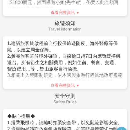
客）
。
【作業規定+注意事項】
2.日本簽證費用。
1.
成團人數：20人並派遣領隊。
3.旅遊平安保險及旅遊不便險等其他私人保險項目。
※航空作業規定開票後即無法更改，亦無退票價值，請特別注意
4.行程表上未表明之各項開支，自選建議行程交通及應付
並見諒。
費用。
2.
團體報名經確認後，請繳交訂金NT$20,000/人。
查看完整資訊
5.純係私人之消費：如行李超重費、飲料酒類、洗衣、電
▲本行程以團體模式作業，行程中恕不接受脫隊要求。
話、電報及私人交通費。
簽證說明
3.行程班機時間及降落城市與住宿飯店之確認以說明會為主。
6.個人新辦護照費用。
Visa Instructions
4.本行程班機起降時間為預定，但實際可能略有變更。
5.餐食如遇季節關係或預約狀況不同，若有更改，敬請見諒。
6.如遇觀光地區休假及住宿飯店地點調整，本公司保有變更觀光
【簽證】
行程之權利。如有離隊放棄參觀行程，恕不退費。
1.持中華民國護照進入日本為免簽證。但護照需有有效期
7.若有卡單人報名請補單房費用(請洽業務人員)。
六個月以上。
8.本公司保留有調整行程先後順序的權利。
2.日本政府對入境日本國內之台灣居民，實施免簽証措施
9.行程內設定餐食如遇季節或預約狀況不同，會有更改，敬請見
規定如下：
諒。
。持有效台灣護照者（僅限護照上記載有身分証字號
10.參加本行程之客人本公司有投保旅行業契約責任險250萬，意
者），護照效期是否在返國當天算起六個月以上。
查看完整資訊
外醫療險20萬
。赴日目的以觀光、商務、探親等短期停留目的赴日時
(旅客未滿15歲或70歲以上，依法限制最高新台幣250萬旅行業責
（以工作之目的赴日時，則不符免簽証）。
小費說明
任險)。
。停留期間不得超過90日。
Service Charge
。出發地、入境地點無特別限定。