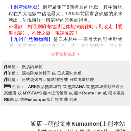
台北→福岡機場→SAPPORO啤酒九
第1天
州日田工廠→飯店
今日集合於於桃園國際機場後，專人為您辦理出境手
續，搭乘豪華客機飛往九州第一大城-福岡。
【SAPPORO啤酒九州日田工廠】
位於大分縣日田市，
成立於2000年，是Sapporo啤酒在九州的主要生產基
地。該工廠利用當地優質地下水，生產經典的黑標啤酒
（Black Label）及惠比壽啤酒。工廠提供導覽行程，讓
遊客參觀啤酒釀造、包裝過程，並能在附設的品酒區享
用新鮮生啤酒，、包裝過程，並能在附設的品酒區享用
查看完整資訊
新鮮生啤酒，
※備註：如遇休館，將改前往【奧日田大山梅酒藏】。
早餐：
XXX
午餐：
機上美食
晚餐：
飯店內會席料理 或 飯店內自助餐 或 日式風味套餐
住宿：
別府鐵輪溫泉Spa Hotel鶴見 或 別府風月溫泉飯店 或
或 Grand Mercure別府灣Resort&Spa 或 別府龜之井溫泉飯店 或
別府Sun Valley Annex 或 同級