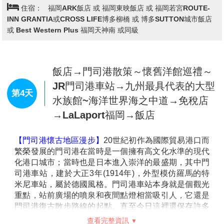
【湯布院】
湯布院是分佈在大分川的源流之地---由布院
REI飯店 或Mielparque飯店熊本 或 同級
盆地中心的鄉鎮，盆地北側有知名的稱爲豐後富士的由
布嶽。自古以來，老式旅店與別致的洋式私人旅館、有
個性的美術館與小型展覽室、高級酒樓與茶室相處並
存，構成一種優雅的氣氛。
飯店→萌熊電車Kumamon(上熊本站
【金鱗湖】
由溫泉匯流而成的金鱗湖，即使是嚴冬季
→北熊本站)→櫻之馬場城彩苑～眺望
節，湖水也熱氣騰騰，是盆地中晨霧的來源。這一帶充
熊本城→熊本熊廣場→柳川遊船→日
滿情趣的風景，深深地迷戀了與謝野晶子和北原白秋等
第3天
本學問之神～太宰府天滿宮*贈送梅枝
著名人士，是湯布院最著名的湖泊。
餅*~知名建築師隈研吾設計~星巴克
→飯店
【萌熊電車Kumamon】
以『萌熊』為主題的彩繪列
車，2016年6月全新彩繪，行程特別安排從<上熊本車站
>到<北熊本車站>搭乘可愛的『萌熊彩繪電車』，親身
感受熊本的超人氣卡哇伊明星『萌熊』的超迷人魅力。
在北熊本車站內備有熊本電鐵限定商品及萌熊商品，可
在此歡樂選購。
※備註：萌熊電車Kumamon，如遇不可抗力因素停