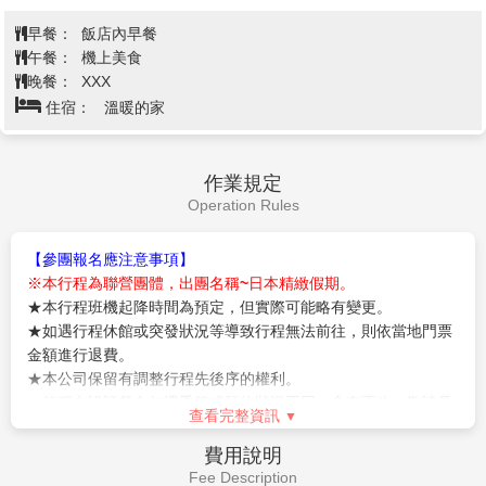
化港口城市；當時也是日本進入崇洋的最盛期，其中門
時，將退回團體料金成人800日幣、兒童400日幣。
司港車站，建於大正3年(1914年)，外型模仿羅馬的特
【太宰府天滿宮】
是全國天滿宮本社，每逢考試期間，
米尼車站，屬於德國風格。門司港車站本身就是個觀光
就擠滿了祈求考試合格的學子及家長；由於菅原道真愛
重點，站前廣場的噴泉和夜間點燈相當吸引人，它還是
梅，天滿宮園中遍植梅樹而有「飛梅傳說」之稱，梅
門司港復古散步路線的起點。直至今日這裡還保存許多
餅、梅茶等更是當地著名特產。附近販賣的現烤的「梅
留有往日風貌的建築物。
查看完整資訊
餅」更是美味。還有永保終身的「飛梅御守」更是一
【JR門司港】
是文藝復興式的木造2層樓，築於1914
絕。太宰府前的日式古街裡，販賣著各式各樣的日本小
年，九州車站裡最古老的車站，具有相當高的歷史價值
早餐：
飯店內早餐
飾品與名產點心，絕對讓您心動不已。
(唯一被指定為國家重要文化財產的車站)。 有直徑1公
午餐：
門司港河豚風味餐 或 名物燒咖哩定食
※備註：若因三大蟹缺貨或客滿無法提供時，晚餐則改
尺的青銅製「幸運的洗手台」、擦得透亮的黃銅裝飾柱
晚餐：
為方便逛街，敬請自理
為涮涮鍋吃到飽，並退費3000日幣。敬請見諒。
子、用1500㎡的銅板和約700m的石棉板製成的屋頂
住宿：
福岡ARK飯店 或 福岡東映飯店 或 福岡若宮ROUTE-
等，都體現出門司港站曾經是大陸交通的重要據點的氣
INN GRANTIA 或CROSS LIFE博多柳橋 或 博多SUTTON城市飯店
派風格。
或Best Western Plus 福岡天神南 或 同級
【海洋世界海之中道】
位於福岡市，是九州具代表性的
大型水族館。以「九州之海」為主題，展出約350種、3
萬隻海洋生物，特色包括具震撼力的沙丁魚風暴、可看
到海豚表演的戶外大水槽、可愛海獺與企鵝步道，適合
飯店→福岡機場/桃園機場～溫暖的家
第5天
作為親子旅遊景點，深受各年齡層喜愛。
※備註：若因海洋世界海之中道休館無法前往，則改前
往下關市立海響館，敬請見諒。
【免稅店】
店內有馳名豐富的禮品，琳瑯滿目供您選購