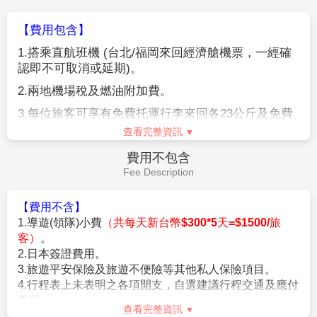
精美禮品自用或饋贈親友。
【LaLaport福岡】
享用完豐盛早餐後，專車前往福岡機場，於機場商店街
具有約220店鋪的九州首次的
LaLaport，您可以在超市、時尚品牌店、藥妝店等購
內自由購物，搭乘豪華客機飛返甜蜜溫暖的家—台北，
物，或在美味餐廳、咖啡廳享用美食。營業時間、Wi-Fi
結束此次在日本愉快難忘的5日遊，期待與您再次相
等設施資訊、店舖應有盡有，讓您可以充分享受購物的
見。
樂趣。
早餐：
飯店內早餐
午餐：
機上美食
晚餐：
XXX
住宿：
溫暖的家
作業規定
Operation Rules
【參團報名應注意事項】
※本行程為聯營團體，出團名稱~日本精緻假期。
★本行程班機起降時間為預定，但實際可能略有變更。
★如遇行程休館或突發狀況等導致行程無法前往，則依當地門票