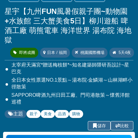
星宇【九州FUN風暑假親子團~動物園
+水族館 三大蟹美食5日】柳川遊船 啤
酒工廠 萌熊電車 海洋世界 湯布院 海地
獄
即將成團
日本 / 福岡
桃園國際機場
5天4夜
太宰府天滿宮*贈送梅枝餅*~知名建築師隈研吾設計~星
巴克
全日本女性票選NO.1景點～湯布院‧金鱗湖～山林湖畔小
徑散策
SAPPORO啤酒九州日田工廠、門司港散策～懷舊洋館
巡禮
主題
親子
美食
品酒
購物
儲存
比較