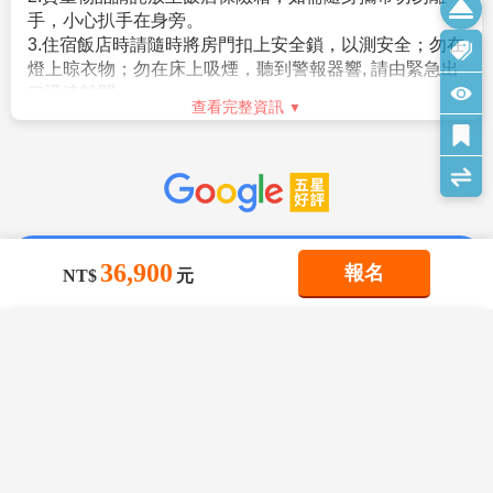
【特別說明】
3.申請入境日本時須自行舉證符合以下條件：
在日本旅遊、觀光，事實上大多數的日本人是不收取小
1.航空作業規定開票後即無法更改，亦無退票價值，請特別注意
。需持有有效護照。（且在有效期內返回本國或僑居地
費的(除部份特殊旅館外)，然而因領隊兼導遊，每日早出
並見諒。
者）。
晚歸，不眠不休為各位貴賓服務，為了獎勵她(他)們，故
2.滿六歲一律佔床，小孩佔床為大人團費，不佔床費用另外報
。 申請人所提出的入境目的與從事的活動需一致，且須
建議
每人每天以新台幣$300元作為基本金額的計算方式*
價。
符合日本國的出入國管理及民認定法（以下稱‘入管法’）
旅遊天數
。以6天為例，等於每人新台幣$300*6天
3.本優惠行程報價僅適用持中華民國護照者，不適用外籍人士須
所規定的短期停留之停留資格及停留期間。（特別是 經
=$1800而元，然而導遊小姐(先生)們，仍要以此金額再
加價$3000。
常出入日本國者，以訪問親友為目的等進入日本，須詳
分部份給予辛苦的司機。
4.團體房型都是兩張小床很少有一張大床房(和式房除外)，
盡的說明在日本停留期間的活動相關內容及與親戚、友
查看完整資訊
大床房可做需求，但不保證會有，會以當天入住情形為主。
人之間的關係）。
旅遊須知
5.團體房型很少有正3人房(三張床)，如需求加床可能會是~
。申請人不曾違反入管法第五條第一項各號之相關法令
Travel information
(A)一大床+一行軍床 或 (B)二小床+一行軍床 或 (C)一大床+一
而被判刑者。（因逾期居留日本被強制遣返而尚未經一
36,900
報名
NT$
元
小床，
定期間者、違反相關法令被處一年以上的有期徒刑、或
以上可做需求但不保證會有，會以當天入住情形為主，
1.建議旅客於啟程前自行投保旅遊防疫、海外醫療等保
是曾入監服刑等者，有以上拒絕入境相關事由而被日本
若無需求到三人房請分出一人與他人同住，敬請見諒！
險，以建立周全保障。
強制驅離過者）。
×
×
×
我儲存的商品
我瀏覽過的商品
商品比較清單
清除全部
清除全部
清除全部
開始比較
6.單人報名者：本行程使用飯店房型為兩人一室，無自然單間。
2.參團旅客若於境外確診，自採檢日起7日內應暫緩搭機
。但是，符合上述條件者也並不表示一定可入境日本，
×
主題精選行程
倘報名本行程的旅客人數無法同住雙人房(例如:單人、三人、報
返台。所有衍生之相關費用，例如住宿、餐食、交通、
敬請留意！
名以此類推)，則須按房型補足價差，實際價差以當團說明為主。
醫療費用…等，皆由旅客自行負擔。
×
相關規定請參考日本交流協會網站各項說明。或電洽02-
星宇【九州FUN風暑假親子團~動物園+水
7.貼心提醒：外籍人士需注意二次入境之辦理相關規定，且持外
3.相關出入境限制規定，依本國與旅遊行程當地政府規範
目前沒有儲存商品
2713-8000。
目前沒有比較商品
族館 三大蟹美食5日】柳川遊船 啤酒工廠
花季楓紅
國護照之旅客團費需另計。
為主，本公司將依最新規定滾動式調整出入境說明事
萌熊電車 海洋世界 湯布院 海地獄
查看完整資訊
36,900
8.本商品所搭乘之班機時間與住宿飯店，以說明會資料為準。
項。
10/11
賞花
賞櫻
賞楓
TWD