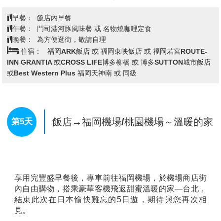
駛，將退回團體料金成人210日幣、兒童100日幣。
查看完整資訊
【櫻之馬場～城彩苑】
2011年3月新落成的體驗型園
區，讓了解歷史再也不是一件枯燥乏味的事情。城彩苑
早餐：
飯店內早餐
共分為湧湧座(不含入內門票)及櫻之小路二部份，外觀
午餐：
熊本城自助 或 當地日式風味餐
都是以江戶時代的城下町街景為藍本，充份復原了舊時
三大蟹&涮涮鍋吃到飽+軟性飲料無限暢飲*用餐時間70分
晚餐：
代的風情。只有在櫻之小路上才能夠品嚐得到當地風味
鐘
美食，為您準備了很多那樣獨特的東西。根據7家飲食
住宿：
福岡ARK飯店 或 福岡東映飯店 或 福岡若宮ROUTE-
店和販16家商品銷售店創造出熊本的高質量的食文化和
INN GRANTIA或CROSS LIFE博多柳橋 或 博多SUTTON城市飯店
製作商品的文化。
或 Best Western Plus 福岡天神南 或同級
【熊本熊廣場】
熊本縣營業部長兼幸福部長熊本熊的活
動基地。熊本熊往來於日本全國和世界各地，宣傳熊本
的旅遊及物產資訊。這裡有許多有趣的內容：世界唯一
的熊本熊營業部長辦公室、限定出售的商品、使用熊本
飯店→門司港散策～懷舊洋館巡禮～
本地產品的咖啡品目等。當熊本熊在辦公室的時候，還
JR門司港車站→九州最具代表的大型
可以看到熊本熊在舞臺上的身影！
第4天
水族館~海洋世界海之中道→免稅店
【柳川遊船】
一條細長蜿蜒的小河，沿岸花朵、綠樹及
→LaLaport福岡→飯店
紅瓦古建築，古色古香。著名詩人、童話作家北原白秋
說《水鄉柳川就是生我的故鄉，是我吟誦詩賦的泉
源》，要體會水鄉之美，唯有船伕擺渡式的泛舟巡訪，
【門司港懷古地區漫步】
20世紀初作為國際貿易港口而
才能進入白秋詩篇的世界。
繁榮發展的門司港在當時是一個擁有高文化水準的現代
※備註：若天氣因素停駛或不可抗力因素而無法搭乘