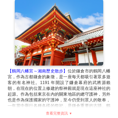
【鶴岡八幡宮～湘南歷史散步】
位於鎌倉市的鶴岡八幡
宮，作為古都鎌倉的象徵，是一座每天都吸引著眾多遊
客的有名神社。1191 年開設了鐮倉幕府的武將源賴
朝，在現在的位置上修建的祭神殿就是現在這座神社的
起源。作為包括東京在內的關東地區的總守護神，另外
也是作為保護國家的守護神，至今仍受到眾人的敬奉，
一年當中舉行各種各樣的祭祀，是鎌倉重要的古蹟。鶴
岡八幡宮歷史史古道位於鐮倉樹蔭的夾道中，敷地內的
查看完整資訊
日本庭園源氏池和歷史建造物亦值得一看；每逢秋季神