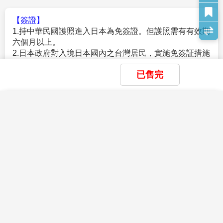
5.餐食如遇季節關係或預約狀況不同，若有更改，敬請見諒。
6.如遇觀光地區休假及住宿飯店地點調整，本公司保有變更觀光
【簽證】
行程之權利。如有離隊放棄參觀行程，恕不退費。
1.持中華民國護照進入日本為免簽證。但護照需有有效期
7.若有卡單人報名請補單房費用(請洽業務人員)。
六個月以上。
8.本公司保留有調整行程先後順序的權利。
2.日本政府對入境日本國內之台灣居民，實施免簽証措施
9.行程內設定餐食如遇季節或預約狀況不同，會有更改，敬請見
規定如下：
諒。
已售完
。持有效台灣護照者（僅限護照上記載有身分証字號
10.參加本行程之客人本公司有投保旅行業契約責任險250萬，意
者），護照效期是否在返國當天算起六個月以上。
查看完整資訊
外醫療險20萬
。赴日目的以觀光、商務、探親等短期停留目的赴日時
×
×
×
(旅客未滿15歲或70歲以上，依法限制最高新台幣250萬旅行業責
我儲存的商品
我瀏覽過的商品
商品比較清單
清除全部
（以工作之目的赴日時，則不符免簽証）。
清除全部
清除全部
開始比較
小費說明
任險)。
。停留期間不得超過90日。
×
Service Charge
主題精選行程
。出發地、入境地點無特別限定。
×
星宇【東京橫濱富士山 鎌倉大佛 江之島5
【特別說明】
3.申請入境日本時須自行舉證符合以下條件：
目前沒有儲存商品
在日本旅遊、觀光，事實上大多數的日本人是不收取小
目前沒有比較商品
日】鶴岡八幡宮 國寶鎌倉大佛 忍野八海
1.航空作業規定開票後即無法更改，亦無退票價值，請特別注意
花季楓紅
。需持有有效護照。（且在有效期內返回本國或僑居地
費的(除部份特殊旅館外)，然而因領隊兼導遊，每日早出
江之島電鐵
並見諒。
者）。
40,900
晚歸，不眠不休為各位貴賓服務，為了獎勵她(他)們，故
09/24
賞花
賞櫻
賞楓
TWD
2.滿六歲一律佔床，小孩佔床為大人團費，不佔床費用另外報
。 申請人所提出的入境目的與從事的活動需一致，且須
建議
每人每天以新台幣$300元作為基本金額的計算方式*
價。
符合日本國的出入國管理及民認定法（以下稱‘入管法’）
旅遊天數
。以6天為例，等於每人新台幣$300*6天
雪季極地
3.本優惠行程報價僅適用持中華民國護照者，不適用外籍人士須
所規定的短期停留之停留資格及停留期間。（特別是 經
=$1800而元，然而導遊小姐(先生)們，仍要以此金額再
加價$3000。
常出入日本國者，以訪問親友為目的等進入日本，須詳
滑雪
玩雪
藏王樹冰
立山黑部
破冰船
極光
分部份給予辛苦的司機。
4.團體房型都是兩張小床很少有一張大床房(和式房除外)，
盡的說明在日本停留期間的活動相關內容及與親戚、友
查看完整資訊