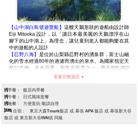
旅館和餐廳隨處可見，觀光景點也多不勝數。
【江島神社】
是一座位於日本神奈川縣江之島的神社。
現在是神社本廳的別表神社，也被公認為是日本三大辯
天之一，主要供奉宗像三女神。而位於江之島西方的
【山中湖白鳥號遊覽船】
這艘天鵝形狀的遊船由設計師
「奧津宮」供奉多紀理毘賣命，位於江之島中心的「中
Eiji Mitooka 設計，以「讓日本最美麗的天鵝漂浮在山
津宮」供奉市寸島比賣命，位於江之島北方的「邊津
腳下的山中湖上」為理念，讓兒童到老人都能夠樂在其
宮」供奉多岐都比賣命，三者統稱「江島大神」。
中的遊船的人設計
【忍野八海】
是位於山梨縣忍野村的湧泉群，富士山融
化的雪水經過80年的過濾而湧出的泉水。為國家指定天
然記念物、名水百選、新富岳百景之一。西元800-802
年間富士山發生延曆噴發，宇津湖分為山中湖與忍野
查看完整資訊
湖。後來忍野湖干竭，變為盆地，但湧水口澤變為泉
水，即今日的忍野八海。
早餐：
飯店內早餐
【御殿場OUTLET】
以北美街景為設計主題的暢貨中心
午餐：
日式風味套餐
總面積占地約12萬坪，擁有購物商場、飯店、溫泉設
晚餐：
方便逛街,敬請自理
施、遊樂場與商場，是日本國內規模最大級別的暢貨中
住宿：
東京大森Tmark飯店 或 幕張 APA 飯店 或 幕張新大谷
心，約 290 家店舖類型超多元，商品價格也相當優惠，
飯店 或 東京新大谷INN或 同級
充分享受購物的樂趣。
【免稅店】
在此可以選購饋贈親友的伴手禮。