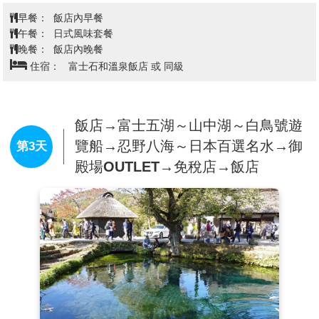
宮旁黃色銀杏樹林彷彿置身歐洲。
早餐：
飯店內早餐
【鎌倉大佛】
坐落高德院內，聳立在遊客面前。高12公
午餐：
日式風味套餐
尺，光是臉部就有2.3公尺，重達121公噸。從1238年開
晚餐：
飯店內晚餐
工，花費了6年的時間木雕大佛修建完工，到 1252 年開
住宿：
富士石和溫泉飯店 或 同級
始修建為金佛。為現存鎌倉的佛像之中唯一的國寶；也
因為日本歌人與謝野晶子的歌詠於是大佛也有「美男」
的美稱。
【江之島電鐵】
飯店→富士五湖～山中湖～白鳥號遊
是連接神奈川縣藤澤市和鎌倉市之間的
一條鐵路線，全長約10公里，沿途風景優美，經過多個
覽船→忍野八海～日本百選名水→御
第3天
觀光景點，是前往江之島和鎌倉地區旅遊的重要交通工
殿場OUTLET→免稅店→飯店
具。
**※江之電電車如遇客滿或不可抗力因素無法搭乘時，
則退費每人300日幣。**
**江之電體驗：需步行前往長谷站搭乘江之電(所需時間
約 15～20分，體驗費用已包含)**
【江之島】
是鐮倉西面的一個小島，與鐮倉之間有一座
長 400 公尺長的橋。長期以來，這裡都是東京人一日遊
的熱門目的地。尤其是在江戶時代(1603-1867年)，很
多歌舞伎藝人等娛樂從業者都喜歡到這裡遊玩。如今，
江之島成為了一座融合傳統與現代的繁華島嶼，商店、