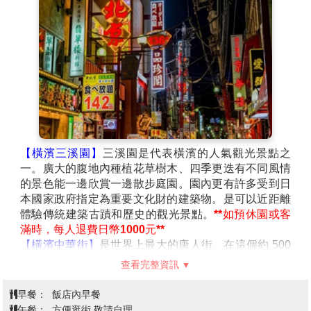
【橫濱三溪園】
三溪園是代表橫濱的人氣觀光景點之
一。廣大的腹地內種植花草樹木、四季更迭有不同風情
的景色能一邊欣賞一邊散步庭園。園內更有許多受到日
本國家政府指定為重要文化財的建築物。是可以近距離
體驗傳統建築古蹟和歷史的觀光景點。
**
如預休園或客
滿時，每人退費日幣
1000
元
**
【橫濱中華街】
是世界上最大的唐人街。在這個約
500
平方米的區域，約有
500
間中式商鋪和餐廳，是探索美
查看完整資訊
食或尋樂的好去處。
【橫濱港未來
21
】
未來
21
以橫濱太平洋會展中心，以
早餐：
飯店內早餐
及臨港公園的寬闊海濱綠地為中心。自
20
世紀
80
年代
午餐：
方便逛街,敬請自理