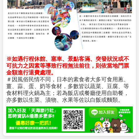
※如遇行程休館、塞車、景點客滿、突發狀況或不
可抗力之因素等導致行程無法前往，則依當地門票
金額進行退費處理。
＃因風俗民情不同，日本的素食者大多可食用蔥、
薑、蒜、蛋、奶等食材，多數皆以蔬菜、豆腐、等
食材料理火鍋為主；若為飯店或餐廳使用自助餐，
亦多數以生菜、漬物、水果等佐以白飯或麵類。