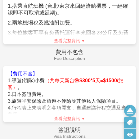
絕配合者將不獲准入境。
1.
搭乘直航班機
(
台北
/
東京來回經濟艙機票，一經確
★【特別說明】
認即不可取消或延期
)
。
日本國土交通省於平成24年6月(2012年)發布最新規定，每日行
車時間不得超過10小時（以自車庫實際發車時間為計算基準），
2.
兩地機場稅及燃油附加費。
以有效防止巴士司機因過(疲)勞駕駛所衍生之交通狀況。如因塞
3.
每位旅客可享有免費托運行李來回各
23
公斤及免費
車或其他不可抗力之因素導致行車時間與日本國土交通省制訂之
手提機上行李
7
公斤。
查看完整資訊
法規有相抵觸情況時，以日本國土交通省法規為主。如有造成不
便之處，敬請見諒！（資料來源：日本國土交通省）。
4.
含新台幣
250
萬旅行責任險及新台幣
20
萬意外醫療
費用不包含
★若為包（加）班機行程，依包（加）班機航空公司作業條件，
險。
Fee Description
作業方式將不受國外旅遊定型化契約書中第二十七條規範，如因
旅客個人因素取消旅遊、變更日期或行程之履行，則訂金將不予
【費用不含】
退還，請注意您的旅遊規劃。
1.導遊(領隊)小費
（共每天新台幣$300*5天=$1500/旅
客）
。
【作業規定+注意事項】
2.日本簽證費用。
1.
成團人數：20人並派遣領隊。
3.旅遊平安保險及旅遊不便險等其他私人保險項目。
2.
團體報名經確認後，請繳交訂金NT$20,000/人，連續假期
4.行程表上未表明之各項開支，自選建議行程交通及應付
NT$25,000/人。
費用。
※航空作業規定開票後即無法更改，亦無退票價值，請特別注意
查看完整資訊
5.純係私人之消費：如行李超重費、飲料酒類、洗衣、電
並見諒。
話、電報及私人交通費。
簽證說明
3.行程班機時間及降落城市與住宿飯店之確認以說明會為主。
6.個人新辦護照費用。
Visa Instructions
4.本行程班機起降時間為預定，但實際可能略有變更。