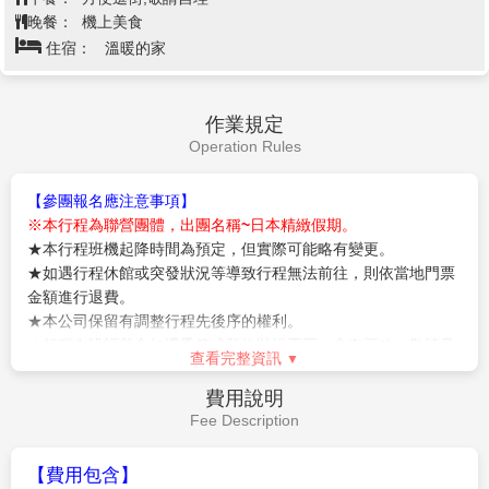
以來，這個中央規劃的區域已發展成為一個繁榮的商
晚餐：
機上美食
務、旅遊和娛樂中心。
住宿：
溫暖的家
【
LANDMARK
購物廣場】
集結約
160
家店舖的大型購
物中心
Landmark Plaza
，從時裝到室內裝飾，從雜貨到
食品，一應俱全。
作業規定
前往機場搭乘豪華客機飛返台灣，結束此次在日本愉快
Operation Rules
難忘的五日遊
【參團報名應注意事項】
※本行程為聯營團體，出團名稱~日本精緻假期。
★本行程班機起降時間為預定，但實際可能略有變更。
★如遇行程休館或突發狀況等導致行程無法前往，則依當地門票
金額進行退費。
★本公司保留有調整行程先後序的權利。
★行程內設訂餐食如遇季節或預約狀況不同，會有更改，敬請見
查看完整資訊
諒。
★參加本行程之客人本公司有投保旅行業契約責任險250萬，醫
費用說明
療險20萬。
Fee Description
★日本新入境審查手續於2007.11.20起實施，前往日本旅客入境
時需提供本人指紋和拍攝臉部照片並接受入境審查官之審查，拒
【費用包含】