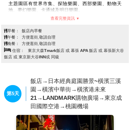
主題園區有世界市集、探險樂園、西部樂園、動物天
地、夢幻樂園、卡通城及明日樂園。
【淺草觀音寺～仲見世街】
創建於628年，是東京都內
查看完整資訊
最古老的寺院。現世利益的「淺草觀音」為眾多信徒所
信仰，每年有來自國內外約3000萬人到此參拜。這裡曾
早餐：
飯店內早餐
是江戶文化發展的中心，現在其週邊依然殘留著當時的
午餐：
方便逛街,敬請自理
風貌，這裡還會應不同的季節，舉辦酸漿市集和毽子板
晚餐：
方便逛街,敬請自理
市集等許多活動。雷門前懸掛的巨大的燈籠全國知名。
住宿：
東京大森Tmark飯店 或 幕張 APA 飯店 或 幕張新大谷
來到這裏您當然也不能錯過長達百公尺販售各式各樣精
飯店 或 東京新大谷INN或 同級
美紀念品及美味仙貝的〈仲見世街〉。
【明治神宮】
位於原宿車站抵達～散步至明治神宮，坐
落在東京都澀谷區，地處東京市中心，佔地70公頃，緊
挨著新宿商業區，占據了從代代木到原宿站之間的整片
飯店→日本經典庭園勝景~橫濱三溪
地帶，是東京市中心除了皇居之外最大的一塊綠地。
園→橫濱中華街→橫濱港未來
1920年為祭奉明治天皇和昭憲皇后而修建的神社。神社
第5天
21→LANDMARK購物廣場→東京成
內17萬棵樹木和草坪綠地環抱，環境靜謐，空氣新鮮。
田國際空港→桃園機場
在這裡可以觀賞日本最具代表性的建築風格。