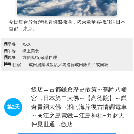
今日集合於台灣桃園國際機場，搭乘豪華客機飛往日本
首都－東京。
早餐：
XXX
午餐：
機上美食
晚餐：
方便逛街,敬請自理
住宿：
成田湯樂城飯店／馬洛德成田飯店／或同級
飯店→古都鎌倉歷史散策～鶴岡八幡
宮→日本第二大佛～【高德院】～鎌
倉青銅大佛→湘南海岸復古情調電車
第2天
～★江之島電鐵→江島神社~弁財天
仲見世通→飯店