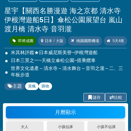
星宇【關西名勝漫遊 海之京都 清水寺
伊根灣遊船5日】傘松公園展望台 嵐山
渡月橋 清水寺 音羽瀧
即將成團
日本 / 大阪
桃園國際機場
5天4夜
米其林評鑑★日本威尼斯美譽~伊根灣遊船
日本三景之一~天橋立傘松公園~搭乘纜車
世界文化遺產～清水寺～清水舞台～音羽之瀧～二、三
年板步道
主題
賞楓
購物
儲存
比較
月曆顯示
大人
小孩佔床
小孩不佔床