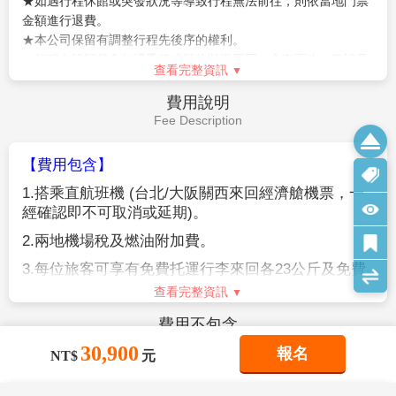
城”是交通極爲便利的購物區，這裏集中了精品店、餐飲
飯店→自由活動→關西國際機場→台
第5天
店等近 300 家店鋪，其中還有一出站就可以看到著名的
北
桃山建築式新歌舞伎座。另外，地鐵難波車站周圍分佈
著許多專門提供大阪平民菜肴的餐館。道頓堀，整條的
早餐後，把握最後時光自由活動。由導遊帶領搭乘專車
美食街。
前往大阪機場，結束此趟旅行。
【道頓堀】
是沿著道頓堀川南岸的一大繁華街區。日本
敬祝您旅途愉快，謝謝！
人常說“吃在大阪”，可見這裏的飲食店之多，還有成片
的娛樂設施，是最受大阪市民歡迎的地方。這裡有著名
的螃蟹道樂，專門販賣日本各地區的螃蟹不過價錢聽說
早餐：
飯店內早餐
蠻貴的，街道裡還有好口碑的金龍拉麵、大排長 龍的章
午餐：
機上美食
魚燒、大阪燒等等美食.來到大阪一定要到道頓堀吃一吃
晚餐：
XXX
各式各樣的日本風味美食。
住宿：
溫暖的家
作業規定
Operation Rules
【參團報名應注意事項】
30,900
報名
NT$
元
※本行程為聯營團體，出團名稱~日本精緻假期。
★本行程班機起降時間為預定，但實際可能略有變更。