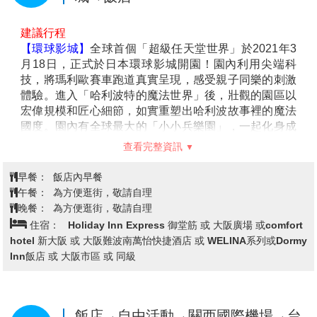
【京都嵐山渡月橋】
渡月橋乃昔日山天皇因皓月橫空啟
發而命名，如今是電影時代劇的熱門景地，橫跨大堰川
的渡月橋，自古即有許多詩歌為之傳頌，此地的秋色與
冬景常是騷人墨客最好的題材，有著濃郁之傳說色彩，
漫步悠遊，令人心曠神怡，站在渡月橋上觀賞滿山白色
的山櫻景致，好似覆雪的山。續往嵯峨野竹林步道欣賞
竹林之美，沿路二旁的竹木高聳，靜幽詩情，閑靜中盡
是畫意。
查看完整資訊
【世界文化遺產：清水寺】
清水寺起源於八世紀末期。
現在的建築物是1633年的再建，正殿是國寶，主佛是一
早餐：
飯店內早餐
面觀音菩薩的木像。清水寺在歷史上，宗教上都占有重
嵐山風味套餐 或 京都鄉土料理 11-12月升級豬肉涮涮鍋吃
午餐：
要地位，而且廟門前城鎮附近的自然環境保持得很好，
到飽+半隻龍蝦
從寺內展望京都市街特別漂亮。
晚餐：
為方便逛街，敬請自理
【音羽瀧】
順著清水寺奧之院往下，到達音羽瀧。音羽
住宿：
Holiday Inn Express 御堂筋 或 大阪廣場 或comfort
瀧有金色水、延命水之稱，被列為日本十大名水之首。
hotel 新大阪 或 大阪難波南萬怡快捷酒店 或 WELINA系列或Dormy
備註:清水寺若因維修或訂不到停車位行程改為金閣寺
Inn飯店 或 大阪市區 或 同級
【日本登記免稅店】
琳瑯滿目各式各樣的禮品，讓您充
份選購親朋好友的禮物。
【LaLaport &三井OUTLET PARK 大阪門真】
大阪地
區第一間位在市區的Outlet 購物中心，集結三井集團兩
飯店→自由活動~可自費前往環球影
第4天
大品牌的最新複合式商場。