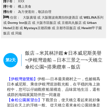
台北→關西空港→飯店→自由逛街
第1天
今天集合於桃園機場的團體櫃台，由專人辦理登機手續
後，搭乘豪華客機飛往日本大城－
〔大阪〕
。