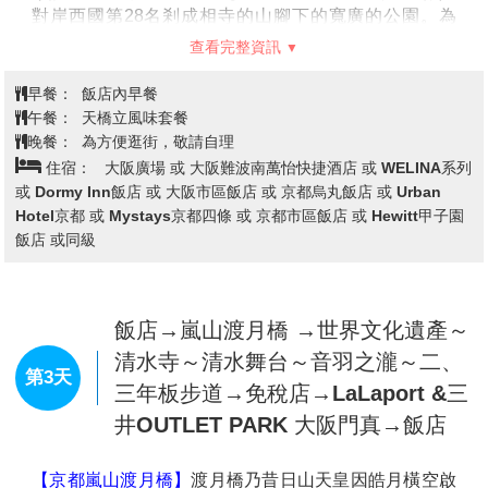
早餐：
XXX
午餐：
機上美食
晚餐：
為方便逛街，敬請自理
住宿：
大阪廣場 或 大阪難波南萬怡快捷酒店 或 WELINA系列
或 Dormy Inn飯店 或 大阪市區飯店 或 京都烏丸飯店 或 Urban
Hotel京都 或 Mystays京都四條 或 京都市區飯店 或 Hewitt甲子園
飯店 或 同級
飯店→米其林評鑑★日本威尼斯美譽
~伊根灣遊船→日本三景之一~天橋立
第2天
傘松公園~搭乘纜車→飯店
【伊根灣遊覽船】
伊根—-日本最美鄉村之一，也被稱爲
日本威尼斯。乘坐伊根灣巡游觀光船，在平穩的海上旅
程中，您可以仔細觀察船屋構造、品味當地生活，還有
成群的海鷗展翼陪伴您一同遨遊
【傘松公園展望台】
下觀景台，使天橋立看起來就好像