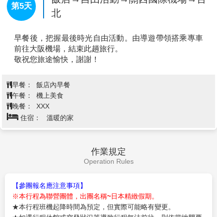
城→飯店
※11-12月若龍蝦缺貨或餐廳客滿則改為國產牛燒肉吃
到飽+軟飲暢飲
建議行程
【環球影城】
全球首個「超級任天堂世界」於2021年3
月18日，正式於日本環球影城開園！園內利用尖端科
技，將瑪利歐賽車跑道真實呈現，感受親子同樂的刺激
體驗。進入「哈利波特的魔法世界」後，壯觀的園區以
宏偉規模和匠心細節，如實重塑出哈利波故事裡的魔法
國度。園內有全球最大的「小小兵樂園」，一起化身成
小小兵的一員，感受小小兵的狂野世界！「環球奇境」
查看完整資訊
是由史努比、HELLO KITTY、芝麻街的好朋友們，3個
卡通主題所構成的親子奇幻樂園，每一處造型設計都精
早餐：
飯店內早餐
心再現卡通人物的世界，相信能把以往從未有過的感動
午餐：
為方便逛街，敬請自理
帶來給遊客，和遊客間的互動更加親密，成為讓遊客更
晚餐：
為方便逛街，敬請自理
加喜愛的樂園。
住宿：
Holiday Inn Express 御堂筋 或 大阪廣場 或comfort
【心齋橋】
心齋橋筋是一條在御堂筋東側，與之並行的
hotel 新大阪 或 大阪難波南萬怡快捷酒店 或 WELINA系列或Dormy
南北向大道。北自順慶町大通南至道頓堀川上的戎橋，
Inn飯店 或 大阪市區 或 同級
是大阪最大的商店街。此地除了SOGO、大丸百貨、
SONY TOWER以外，還有一些老店，以及喜好逛街和
熱鬧的人潮，十分熱鬧。位於南海難波車站的“難波