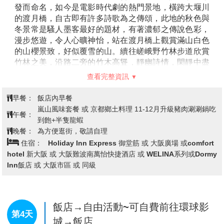
架設在天上的浮橋一般。 從天橋立看來傘松公園就像是
對岸西國第28名剎成相寺的山腳下的寬廣的公園。為
「橋立三大奇觀」之一，「胯下觀景」名勝很有名，園
查看完整資訊
內也設立了胯位於成相山山腰上是可將天橋立周邊美景
盡收眼底的最佳地點，站在著名的「胯間展望台」上，
早餐：
飯店內早餐
彎下腰由兩腿之間看出去，讓天幕與海面顛倒過來，天
午餐：
天橋立風味套餐
橋立彷彿是一條在空中騰雲駕霧的飛龍，又像是一座從
晚餐：
為方便逛街，敬請自理
天而降的一字橋，您可以讓想像力自由馳騁，靜心觀察
住宿：
大阪廣場 或 大阪難波南萬怡快捷酒店 或 WELINA系列
大自然優美絕妙的巧奪天工。
或 Dormy Inn飯店 或 大阪市區飯店 或 京都烏丸飯店 或 Urban
Hotel京都 或 Mystays京都四條 或 京都市區飯店 或 Hewitt甲子園
飯店 或同級
飯店→嵐山渡月橋 →世界文化遺產～
清水寺～清水舞台～音羽之瀧～二、
第3天
三年板步道→免稅店→LaLaport &三
井OUTLET PARK 大阪門真→飯店