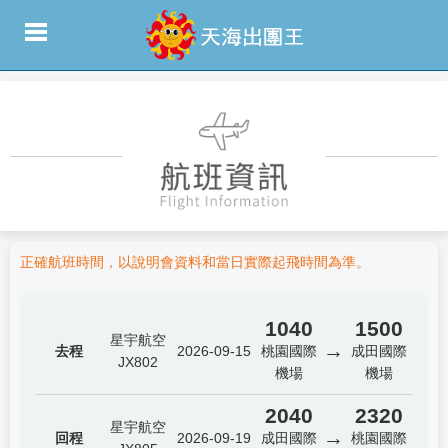
正確航班時間，以說明會資料和當日實際起飛時間為準。
1040
1500
星宇航空
→
去程
2026-09-15
桃園國際
成田國際
JX802
機場
機場
2040
2320
星宇航空
→
回程
2026-09-19
成田國際
桃園國際