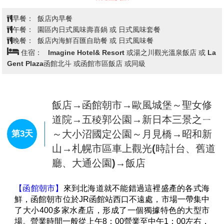
早餐：
XXX
午餐：
機上美食
晚餐：
飯店海鮮百匯自助餐 或 飯店內會席料理
住宿：
洞爺湖華美飯店 或洞爺湖觀光飯店 或登別地區飯店 或
同級
飯店→登別地獄谷→登別尼克斯海洋
公園～欣賞可愛的國王企鵝大遊行→
第2天
金森倉庫→米其林三星景點~函館山
百萬夜景～來回纜車→飯店
【登別地獄谷】
位於登別溫泉街的東北側，是約1萬年
前發生的笠山爆發所形成的噴火口，溫泉的出水量每分
鐘高達3000立方公升，為登別最大的泉源，依地點不
同，湧出之源泉水質亦不相同，可達11種之多。
【登別海洋公園尼克斯】
主要以丹麥的耶斯克城為藍圖
興建而成的尼克城，走在水中隧道，魚兒們就在遊客的