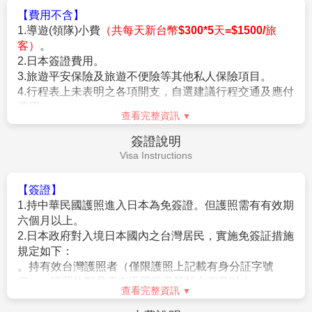
【參團報名應注意事項】
※本行程為聯營團體，出團名稱~日本精緻假期。
★本行程班機起降時間為預定，但實際可能略有變更。
★如遇行程休館或突發狀況等導致行程無法前往，則依當地門票
金額進行退費。
★本公司保留有調整行程先後序的權利。
★行程內設訂餐食如遇季節或預約狀況不同，會有更改，敬請見
查看完整資訊
諒。
★參加本行程之客人本公司有投保旅行業契約責任險250萬，醫
費用說明
療險20萬。
Fee Description
★日本新入境審查手續於2007.11.20起實施，前往日本旅客入境
時需提供本人指紋和拍攝臉部照片並接受入境審查官之審查，拒
【費用包含】
絕配合者將不獲准入境。
1.
搭乘直航班機
(
台北
/
新千歲來回經濟艙機票，一經
★【特別說明】
確認即不可取消或延期
)
。
日本國土交通省於平成24年6月(2012年)發布最新規定，每日行
車時間不得超過10小時（以自車庫實際發車時間為計算基準），
2.
兩地機場稅及燃油附加費。
以有效防止巴士司機因過(疲)勞駕駛所衍生之交通狀況。如因塞
3.
每位旅客可享有免費托運行李來回各
23
公斤及免費
車或其他不可抗力之因素導致行車時間與日本國土交通省制訂之
手提機上行李
7
公斤。
查看完整資訊
法規有相抵觸情況時，以日本國土交通省法規為主。如有造成不
便之處，敬請見諒！（資料來源：日本國土交通省）。
4.
含新台幣
250
萬旅行責任險及新台幣
20
萬意外醫療