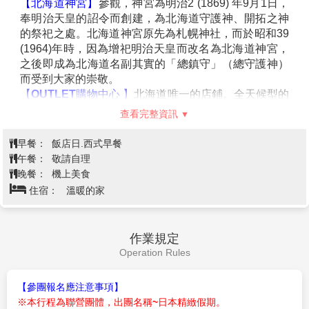
山為「昭和新山」。是本世紀最新的火山。
【時計台】
札幌的象徵符號之一「時計台」，是西元
【人氣觀光景點小樽運河】
最負盛名，沿著運河兩旁的
1878年舊札幌農校的演武場，是樓高兩層的木造西式洋
倉庫群，是由明治中期至昭和初期由紅色磚瓦建造而成
館，塔上的時鐘是美國製造的，至今還能聽到響亮的鐘
的建築。63盞煤氣燈林立的小樽運河，醞釀出浪漫的氣
聲：其內部為札幌「歷史館」，展示有關札幌市的歷史
氛。
資料。
【北一硝子館】
為代表小樽的玻璃工藝店，利用舊倉庫
【舊道廳】
北海道市政府的所在地。
改建的3號館中，展示全世界最精緻的玻璃工藝品與油
【大通公園】
位於札幌的中心部位，是寬105公尺，全
燈。有來自世界各地的玻璃製品及飾品，可自由採購。
長共1.5公里的超大綠色活動空間，園內有噴水池、紀念
【音樂盒博物館】
陳列展示及販賣由世界各國收集、共
查看完整資訊
碑、文學盃等裝飾物。此公園四季綻放美麗的花卉，冬
有3,000種以上精緻的古董與現代的音樂盒，另外還有
天則以照明的彩燈裝飾著。
極具收藏價值的洋娃娃音樂盒以及自動演奏的音樂盒
早餐：
飯店日.西式早餐
等，都是相當有紀念價值與收藏價值的音樂盒。目前在
午餐：
小樽竹筴魚石狩鍋套餐
市面上幾乎看不到的傳統型音樂盒，都可以在此看的
晚餐：
敬請自理
到。
住宿：
札幌IBIS尚品飯店 或 Quintessa札幌 或 PREMIA 中
【田中酒造-龜甲藏】
酒造所在的三棟倉庫建築物，舊稱
島公園飯店 或 EXCEL東急 或 東急REI 或 T-mark city札幌 或同級
為岡崎倉庫。原屬1877年出生於佐渡的「岡崎謙」先生
所有，他後來到小樽經營米糧穀物與倉庫物流業的生意
而致富。第一棟倉庫建於明治38年（1905年），第二、
三棟建於1906年。
飯店→北海道神宮→OUTLET購物中
第5天
【白色戀人公園】
中庭的英式庭園讓您彷彿置身歐洲國