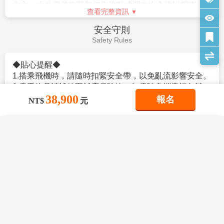
10.參加本行程之客人本公司有投保旅行業契約責任險250萬，意
者），護照效期是否在返國當天算起六個月以上。
查看完整資訊
外醫療險20萬
。赴日目的以觀光、商務、探親等短期停留目的赴日時
(旅客未滿15歲或70歲以上，依法限制最高新台幣250萬旅行業責
（以工作之目的赴日時，則不符免簽証）。
小費說明
任險)。
。停留期間不得超過90日。
Service Charge
。出發地、入境地點無特別限定。
【特別說明】
3.申請入境日本時須自行舉證符合以下條件：
在日本旅遊、觀光，事實上大多數的日本人是不收取小
1.航空作業規定開票後即無法更改，亦無退票價值，請特別注意
。需持有有效護照。（且在有效期內返回本國或僑居地
費的(除部份特殊旅館外)，然而因領隊兼導遊，每日早出
並見諒。
者）。
晚歸，不眠不休為各位貴賓服務，為了獎勵她(他)們，故
2.滿六歲一律佔床，小孩佔床為大人團費，不佔床費用另外報
。 申請人所提出的入境目的與從事的活動需一致，且須
建議
每人每天以新台幣$300元作為基本金額的計算方式*
38,900
報名
價。
NT$
元
符合日本國的出入國管理及民認定法（以下稱‘入管法’）
旅遊天數
。以6天為例，等於每人新台幣$300*6天
3.本優惠行程報價僅適用持中華民國護照者，不適用外籍人士須
所規定的短期停留之停留資格及停留期間。（特別是 經
=$1800而元，然而導遊小姐(先生)們，仍要以此金額再
加價$3000。
常出入日本國者，以訪問親友為目的等進入日本，須詳
分部份給予辛苦的司機。
×
×
×
我儲存的商品
我瀏覽過的商品
商品比較清單
4.團體房型都是兩張小床很少有一張大床房(和式房除外)，
清除全部
清除全部
清除全部
開始比較
盡的說明在日本停留期間的活動相關內容及與親戚、友
查看完整資訊
大床房可做需求，但不保證會有，會以當天入住情形為主。
×
人之間的關係）。
主題精選行程
旅遊須知
5.團體房型很少有正3人房(三張床)，如需求加床可能會是~
。申請人不曾違反入管法第五條第一項各號之相關法令
×
Travel information
星宇【北海道洞爺湖 函館百萬夜景 尼克斯
(A)一大床+一行軍床 或 (B)二小床+一行軍床 或 (C)一大床+一
而被判刑者。（因逾期居留日本被強制遣返而尚未經一
目前沒有儲存商品
目前沒有比較商品
雙溫泉美食5日】昭和新山 田中酒廠 天鵝
花季楓紅
小床，
定期間者、違反相關法令被處一年以上的有期徒刑、或
湖 大小沼公園 尼克斯海洋公園
以上可做需求但不保證會有，會以當天入住情形為主，
1.建議旅客於啟程前自行投保旅遊防疫、海外醫療等保
是曾入監服刑等者，有以上拒絕入境相關事由而被日本
38,900
09/07
賞花
賞櫻
賞楓
TWD
若無需求到三人房請分出一人與他人同住，敬請見諒！
險，以建立周全保障。
強制驅離過者）。
6.單人報名者：本行程使用飯店房型為兩人一室，無自然單間。
2.參團旅客若於境外確診，自採檢日起7日內應暫緩搭機
。但是，符合上述條件者也並不表示一定可入境日本，
雪季極地
倘報名本行程的旅客人數無法同住雙人房(例如:單人、三人、報
返台。所有衍生之相關費用，例如住宿、餐食、交通、
敬請留意！