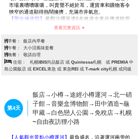
頭頂上游來游去，就像走在海底般光影交錯的水中夢幻
園，在此魚兒優雅游來游去的水中迴廊，每處都是多采
查看完整資訊
多姿的海中世界。城的四周都是北歐式的街景，還可以
看到可愛的海豚精采的表演、國王企鵝遊行、街頭藝人
早餐：
飯店內早餐
演出等。
午餐：
園區內日式風味壽喜鍋 或 日式風味套餐
備註：若遇到登別尼克斯海洋公園休館，則此行程改走
晚餐：
飯店內海鮮百匯自助餐 或 日式風味餐
【登別伊達時代村】 或是 【登別熊牧場】。 (因景點定
住宿：
Imagine Hotel& Resort 或湯之川觀光溫泉飯店 或 La
休日不同會做調整)
Gent Plaza函館北斗 或函館市區飯店 或同級
【金森紅磚倉庫】
是在函館開設的首個營業倉庫，透過
倉儲業務一直以來見證著函館歷史的點點滴滴。
時至今日，金森紅磚倉庫依然很好地保留著昔日海運繁
榮時期的面貌，作為函館灣區域的象徵之一，金森紅磚
飯店→函館朝市→歐風城堡～聖女修
倉庫將一直見證函館的
歷史變遷，不斷給訪遊這裡的人
道院→五稜郭公園→新日本三景之ㄧ
們留下難以忘懷的美好回憶。
～大小沼國定公園～月見橋→昭和新
第3天
【函館山夜景】
來函館旅遊之餘千萬不能錯過函館山的
山→札幌市區車上觀光(時計台、舊道
夜景受惠於兩側為海的地形之利
，站在函館山的山頂即
可飽覽與義大利拿坡里（那不勒斯）、香港並稱世界三
廳、大通公園)→飯店
大夜景之一，宛如寶石般璀璨動人的函館夜景，美的讓
人無法用筆墨形容，絕對實至名歸，讓您值回票價。
【函館朝市】
來到北海道就不能錯過這裡盛產的各式海
＊備註:空中纜車如遇天候因素或故障、臨時維修保養