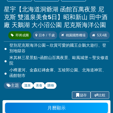
星宇【北海道洞爺湖 函館百萬夜景 尼
克斯 雙溫泉美食5日】昭和新山 田中酒
廠 天鵝湖 大小沼公園 尼克斯海洋公園
即將成團
日本 / 千歲
桃園國際機場
5天4夜
登別尼克斯海洋公園～欣賞可愛的國王企鵝大遊行、登
別地獄谷
米其林三星景點~函館山百萬夜景、歐風城堡～聖女修道
院
小樽運河、金森紅磚倉庫、五稜郭公園、北海道神宮、
函館朝市
主題
溫泉
美食
購物
儲存
比較
月曆顯示