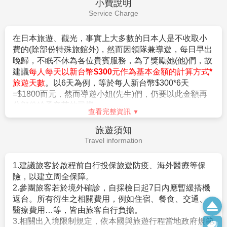
費用不包含
★若為包（加）班機行程，依包（加）班機航空公司作業條件，
險。
Fee Description
作業方式將不受國外旅遊定型化契約書中第二十七條規範，如因
旅客個人因素取消旅遊、變更日期或行程之履行，則訂金將不予
【費用不含】
退還，請注意您的旅遊規劃。
1.導遊(領隊)小費
（共每天新台幣$300*5天=$1500/旅
客）
。
【作業規定+注意事項】
2.日本簽證費用。
1.
成團人數：20人並派遣領隊。
3.旅遊平安保險及旅遊不便險等其他私人保險項目。
2.
團體報名經確認後，請繳交訂金NT$20,000/人，連續假期
4.行程表上未表明之各項開支，自選建議行程交通及應付
NT$25,000/人。
費用。
※航空作業規定開票後即無法更改，亦無退票價值，請特別注意
查看完整資訊
5.純係私人之消費：如行李超重費、飲料酒類、洗衣、電
並見諒。
話、電報及私人交通費。
簽證說明
3.行程班機時間及降落城市與住宿飯店之確認以說明會為主。
6.個人新辦護照費用。
Visa Instructions
4.本行程班機起降時間為預定，但實際可能略有變更。
5.餐食如遇季節關係或預約狀況不同，若有更改，敬請見諒。
6.如遇觀光地區休假及住宿飯店地點調整，本公司保有變更觀光
【簽證】
行程之權利。如有離隊放棄參觀行程，恕不退費。
1.持中華民國護照進入日本為免簽證。但護照需有有效期
7.若有卡單人報名請補單房費用(請洽業務人員)。
六個月以上。
8.本公司保留有調整行程先後順序的權利。
2.日本政府對入境日本國內之台灣居民，實施免簽証措施
9.行程內設定餐食如遇季節或預約狀況不同，會有更改，敬請見
規定如下：
諒。
。持有效台灣護照者（僅限護照上記載有身分証字號