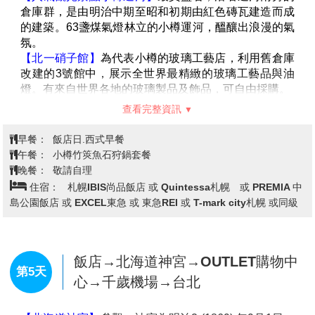
鮮，函館朝市位於JR函館站西口不遠處，市場一帶集中
等，則改由巴士上下山，並退費日幣1650/人，敬請見
了大小400多家水產店，形成了一個獨據特色的大型市
諒。
場。營業時間一般從上午8：00營業至中午1：00左右，
＊備註:若因天候因素或故障、臨時維修保養等因素改搭
市場裏嘈嘈嚷嚷，叫賣聲不絕於耳，運貨車和購物客令
單程纜車時，則退900日幣/人。
狹窄的通道顯得熱鬧擁擠，充滿市井氣息。
＊備註:日本國土交通省於平成24年6月(2012年)發布最
【聖女修道院】
參觀法國派遣8名修道女來此傳道時所
新規定，每日行車時間不得超過10小時（以自車庫實際
建的女子修道院；洋溢著濃郁的歐洲氣息。
發車時間為計算基準），以有效防止巴士司機因過(疲)
查看完整資訊
【五稜郭公園】
來到函館的地標－五稜郭公園，五稜郭
勞駕駛所衍生之交通狀況，所以若因時間因素需提早下
以造型非常獨特的星狀碉堡聞名，明治維新時期支持幕
早餐：
飯店內早餐
山返回飯店而看不到夜景時敬請見諒。
府人士，抵抗天皇軍隊最後一站（箱館戰爭1868~1869
午餐：
大小沼風味套餐
年）的發生地點，因此在日本近代史中佔有重要地位。
晚餐：
敬請自理
【大小沼國定公園】
距離函館30公里，此為道南唯一的
住宿：
札幌IBIS尚品飯店 或 Quintessa札幌 或 PREMIA 中
國定公園，也是新日本三景之一，素有北國的輕井澤之
島公園飯店 或 EXCEL東急 或 東急REI 或 T-mark city札幌 或同級
稱。美景天成的大小沼國立公園,湖畔林木美輪美奐,大
沼和小沼兩湖之間以
【月見橋】
相連,秀峰駒岳倒映湖面
美不勝收。
【昭和新山】
飯店→小樽→途經小樽運河→北一硝
昭和18年12月28日，周圍發生大地震，一
時天旋地轉，造成有珠山東南側火口爆發後，因為頻繁
子館→音樂盒博物館→田中酒造~龜
的火山活動一直持續著，在同年11月形成了「溶岩圓頂
第4天
甲藏→白色戀人公園→免稅店→札幌
丘」，直到昭和20年9月20日火山活動停止後，也生成
~自由夜訪狸小路
了高407公尺的山，由於是在昭和年間發生，因此稱此