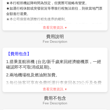
心→千歲機場→台北
度。
【免稅店】
您可自由購物送給親朋好友。
【北海道神宮】
參觀，神宮為明治2 (1869) 年9月1日，
【狸小路】
您可自由夜訪頗負盛名又熱鬧的狸小路逛
奉明治天皇的詔令而創建，為北海道守護神、開拓之神
街，這裡約有130年悠久歷史，從服飾店、土產店市場
的祭祀之處。北海道神宮原先為札幌神社，而於昭和39
到飲食店共有200多家，每家店都各有特色。今晚住宿
(1964)年時，因為增祀明治天皇而改名為北海道神宮，
於札幌。
之後即成為北海道名副其實的「總鎮守」（總守護神）
而受到大家的崇敬。
【OUTLET購物中心 】
北海道唯一的店鋪。全天候型的
設施，一年四季，無論刮風下雨，都能盡享購買品牌商
查看完整資訊
品的樂趣。
之後搭乘專車前往
【千歲空港】
由本公司專業導遊協辦
早餐：
飯店日.西式早餐
離境手續之後，搭乘豪華噴射客機飛返台北溫暖的家，
午餐：
敬請自理
結束此次北海道五日之旅。
晚餐：
機上美食
住宿：
溫暖的家
作業規定
Operation Rules